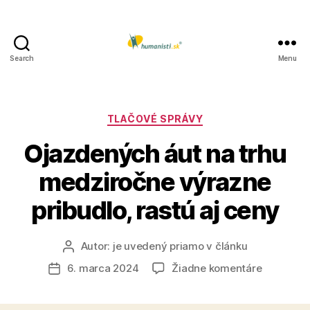
Search
Menu
Humanisti.sk
Kategórie
TLAČOVÉ SPRÁVY
Ojazdených áut na trhu
medziročne výrazne
pribudlo, rastú aj ceny
Autor:
je uvedený priamo v článku
Autor
článku
na
6. marca 2024
Žiadne komentáre
Dátum
Ojazdený
článku
áut