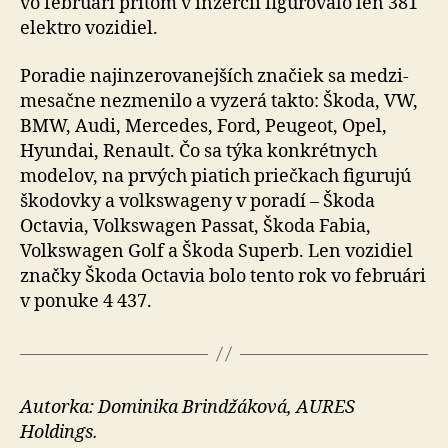
vo feb­ru­ári pritom v inzercii fi­gu­ro­valo len 381
elektro vozi­diel.
Poradie najinzerovanejších značiek sa medzi­
me­sačne ne­zme­nilo a vy­zerá takto: Škoda, VW,
BMW, Audi, Mercedes, Ford, Peugeot, Opel,
Hyundai, Renault. Čo sa týka kon­krét­nych
modelov, na prvých piatich priečkach fi­gu­rujú
škodovky a volkswageny v po­radí – Škoda
Octavia, Volkswagen Passat, Škoda Fabia,
Volkswagen Golf a Škoda Superb. Len vo­zi­diel
značky Škoda Octavia bolo tento rok vo feb­ru­ári
v po­nu­ke 4 437.
Autorka: Dominika Brindžáková, AURES
Holdings.