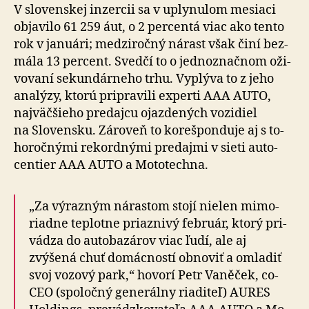
V slovenskej inzercii sa v uplynulom mesiaci
objavilo 61 259 áut, o 2 per­centá viac ako tento
rok v ja­nu­ári; medzi­ročný nárast však činí bez­
mála 13 percent. Svedčí to o jed­no­znač­nom oži­
vo­vaní sekun­dár­neho trhu. Vyplýva to z jeho
analýzy, ktorú pripravili experti AAA AUTO,
naj­väč­šieho predajcu ojazde­ných vozidiel
na Slo­ven­sku. Zároveň to koreš­pon­duje aj s to­
ho­roč­nými rekordnými predajmi v sieti auto­
centier AAA AUTO a Mo­to­techna.
„Za výrazným nárastom stojí nielen mimo­
riadne teplotne priaznivý február, ktorý pri­
vá­dza do auto­ba­zá­rov viac ľudí, ale aj
zvýšená chuť domácností obnoviť a om­la­diť
svoj vozový park,“ hovorí Petr Vaněček, co-
CEO (spo­ločný ge­ne­rál­ny ria­di­teľ) AURES