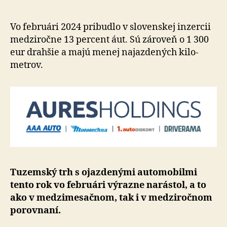
na
trhu
medziroč
Vo februári 2024 pribudlo v slovenskej inzercii
výrazne
me­dzi­ročne 13 percent áut. Sú zá­ro­veň o 1 300
pribudlo,
eur drahšie a majú menej najazde­ných ki­lo­
rastú
metrov.
aj
ceny
Tuzemský trh s ojazdenými auto­mo­bil­mi
tento rok vo feb­ru­ári výrazne narástol, a to
ako v me­dzi­me­sač­nom, tak i v me­dzi­roč­nom
po­rov­naní.