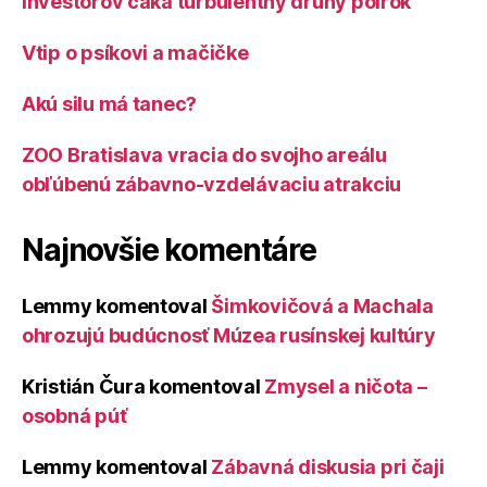
Investorov čaká turbulentný druhý polrok
Vtip o psíkovi a mačičke
Akú silu má tanec?
ZOO Bratislava vracia do svojho areálu
obľúbenú zábavno-vzdelávaciu atrakciu
Najnovšie komentáre
Lemmy
komentoval
Šimkovičová a Machala
ohrozujú budúcnosť Múzea rusínskej kultúry
Kristián Čura
komentoval
Zmysel a ničota –
osobná púť
Lemmy
komentoval
Zábavná diskusia pri čaji