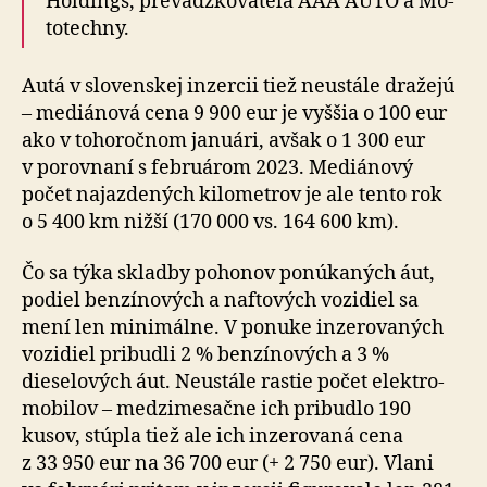
Holdings, pre­vádz­ko­va­teľa AAA AUTO a Mo­
to­techny.
Autá v slovenskej inzercii tiež neustále dražejú
– me­diá­nová cena 9 900 eur je vyššia o 100 eur
ako v to­ho­roč­nom januári, avšak o 1 300 eur
v po­rov­naní s feb­ru­árom 2023. Mediánový
počet najazde­ných kilo­metrov je ale tento rok
o 5 400 km nižší (170 000 vs. 164 600 km).
Čo sa týka skladby pohonov ponúkaných áut,
podiel ben­zí­no­vých a naf­to­vých vozidiel sa
mení len mini­málne. V po­nu­ke inze­ro­va­ných
vozidiel pri­budli 2 % ben­zí­no­vých a 3 %
dieselo­vých áut. Neustále rastie počet elektro­
mo­bi­lov – me­dzi­me­sač­ne ich pribudlo 190
kusov, stúpla tiež ale ich inzerovaná cena
z 33 950 eur na 36 700 eur (+ 2 750 eur). Vlani