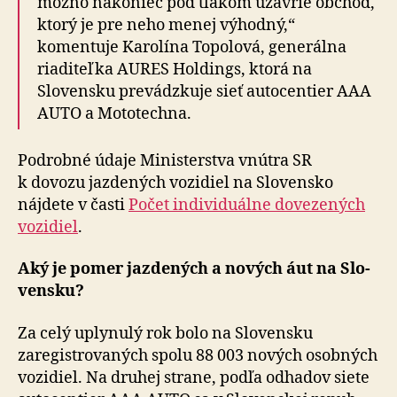
možno nakoniec pod tlakom uzavrie obchod,
ktorý je pre neho menej výhodný,“
komentuje Karolína Topolová, generálna
riaditeľka AURES Holdings, ktorá na
Slovensku prevádzkuje sieť auto­centier AAA
AUTO a Moto­techna.
Podrobné údaje Ministerstva vnútra SR
k dovozu jazdených vozidiel na Slovensko
nájdete v časti
Počet indi­vi­du­álne do­ve­ze­ných
vozidiel
.
Aký je pomer jazdených a nových áut na Slo­
ven­sku?
Za celý uplynulý rok bolo na Slovensku
zaregistrovaných spolu 88 003 nových osobných
vozidiel. Na druhej strane, podľa odhadov siete