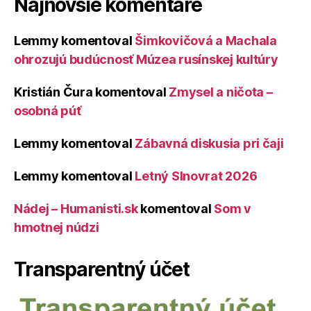
Najnovšie komentáre
Lemmy
komentoval
Šimkovičová a Machala
ohrozujú budúcnosť Múzea rusínskej kultúry
Kristián Čura
komentoval
Zmysel a ničota –
osobná púť
Lemmy
komentoval
Zábavná diskusia pri čaji
Lemmy
komentoval
Letný Slnovrat 2026
Nádej – Humanisti.sk
komentoval
Som v
hmotnej núdzi
Transparentný účet