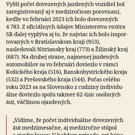
Vyšší počet dovezených jazdených vozidiel bol
zaregistrovaný aj v medzi­ročnom porovnaní,
keďže vo februári 2023 ich bolo dovezených
4 783. Z ofi­ci­álnych údajov Ministerstva vnútra
SR ďalej vyplýva aj to, že najviac ich bolo impor­
to­va­ných v Bra­tislav­skom kraji (953),
nasledovali Nitriansky kraj (773) a Ži­linský kraj
(687). Na druhej strane, naj­me­nej jazdených
auto­mo­bi­lov sa vo februári doviezlo v rámci
Košického kraja (516), Bansko­bystrického kraja
(532) a Pre­šov­ského kraja (544). Počas celého
roku 2023 sa na Slo­ven­sko z cudziny in­di­vi­du­
álne doviezlo spolu takmer 62-tisíc osobných
áut, väčšinou ojazdených.
„Vidíme, že počet individuálne dovezených
áut medzi­me­sačne, aj medzi­ročne stúpol