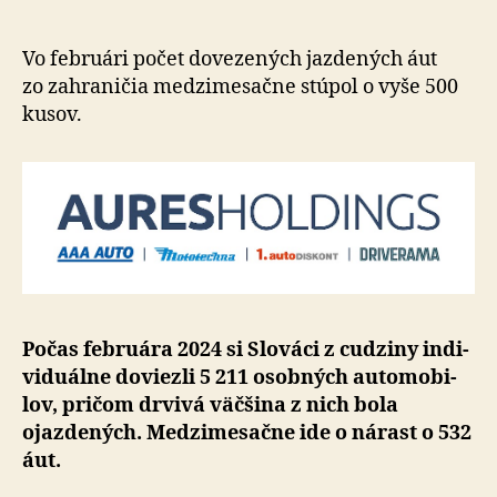
k
dovozu
ojazdený
Vo februári počet dovezených jazdených áut
vozidiel
zo za­hra­ni­čia me­dzi­me­sačne stúpol o vyše 500
kusov.
Počas februára 2024 si Slováci z cu­dzi­ny in­di­
vi­du­álne doviezli 5 211 osobných auto­mo­bi­
lov, pričom drvivá väčšina z nich bola
ojazdených. Me­dzi­me­sačne ide o ná­rast o 532
áut.