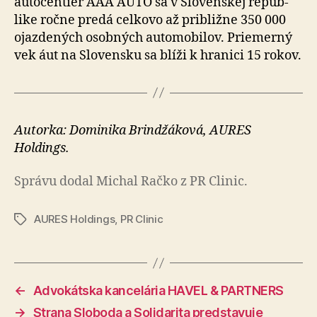
auto­centier AAA AUTO sa v Slo­ven­skej re­pub­
like ročne predá cel­kovo až približne 350 000
ojazdených osobných auto­mo­bi­lov. Prie­mer­ný
vek áut na Slo­ven­sku sa blíži k hra­nici 15 rokov.
Autorka: Dominika Brindžáková, AURES
Holdings.
Správu dodal Michal Račko z PR Clinic.
AURES Holdings
,
PR Clinic
Značky
←
Advokátska kancelária HAVEL & PARTNERS
→
Strana Sloboda a Solidarita predstavuje