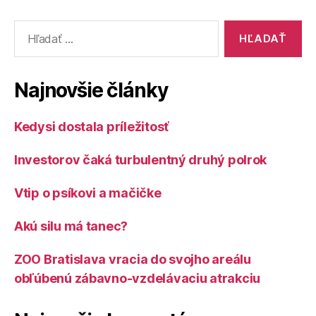
Vyhľadať:
Najnovšie články
Kedysi dostala príležitosť
Investorov čaká turbulentný druhý polrok
Vtip o psíkovi a mačičke
Akú silu má tanec?
ZOO Bratislava vracia do svojho areálu
obľúbenú zábavno-vzdelávaciu atrakciu