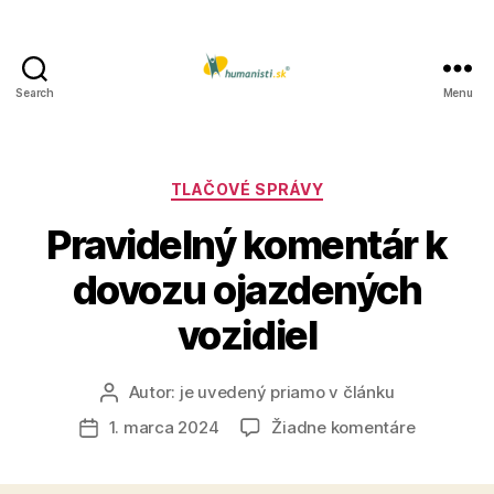
Search
Menu
Humanisti.sk
Kategórie
TLAČOVÉ SPRÁVY
Pravidelný komentár k
dovozu ojazdených
vozidiel
Autor:
je uvedený priamo v článku
Autor
článku
na
1. marca 2024
Žiadne komentáre
Dátum
Pravideln
článku
komentár