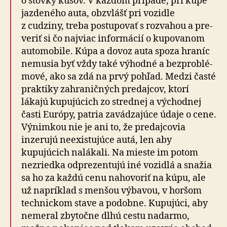
o stovky kusov. V každom prípade, pri kúpe
jazdeného auta, obzvlášť pri vozidle
z cudziny, treba postupovať s rozvahou a pre­
ve­riť si čo najviac informácií o ku­po­va­nom
auto­mo­bile. Kúpa a dovoz auta spoza hraníc
nemusia byť vždy také výhodné a bez­problé­
mové, ako sa zdá na prvý pohľad. Medzi časté
praktiky zahra­ničných predajcov, ktorí
lákajú kupujúcich zo strednej a východnej
časti Európy, patria zavádzajúce údaje o cene.
Výnimkou nie je ani to, že predajcovia
inzerujú neexistujúce autá, len aby
kupujúcich nalákali. Na mieste im potom
nezriedka od­pre­zen­tujú iné vozidlá a snažia
sa ho za každú cenu nahovoriť na kúpu, ale
už napríklad s menšou výbavou, v horšom
technickom stave a podobne. Kupujúci, aby
nemeral zbytočne dlhú cestu nadarmo,