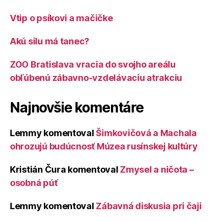
Vtip o psíkovi a mačičke
Akú silu má tanec?
ZOO Bratislava vracia do svojho areálu
obľúbenú zábavno-vzdelávaciu atrakciu
Najnovšie komentáre
Lemmy
komentoval
Šimkovičová a Machala
ohrozujú budúcnosť Múzea rusínskej kultúry
Kristián Čura
komentoval
Zmysel a ničota –
osobná púť
Lemmy
komentoval
Zábavná diskusia pri čaji