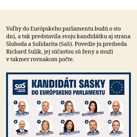
Strana
článku
Sloboda
a
Solidarita
predstavuje
Voľby do Európskeho parlamentu budú o sto
kandidátku
dní, a tak pred­sta­vila svoju kan­di­dát­ku aj strana
do
Sloboda a So­li­da­ri­ta (SaS). Povedie ju predseda
eurovolieb
Richard Sulík, jej súčasťou sú ženy a muži
v takmer rovnakom počte.