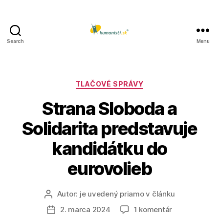
Search
Menu
Humanisti.sk
Kategórie
TLAČOVÉ SPRÁVY
Strana Sloboda a
Solidarita predstavuje
kandidátku do
eurovolieb
Autor:
je uvedený priamo v článku
Autor
článku
na
2. marca 2024
1 komentár
Dátum