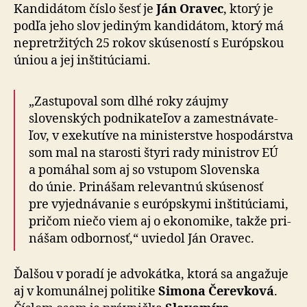
Kandidátom číslo šesť je
Ján Oravec
, ktorý je
podľa jeho slov jediným kan­di­dá­tom, ktorý má
nepretržitých 25 rokov skú­se­ností s Európ­skou
úniou a jej inšti­tú­ciami.
„Zastupoval som dlhé roky záujmy
slovenských pod­ni­ka­te­ľov a za­mestná­va­te­
ľov, v exe­ku­tíve na mi­nister­stve hospo­dárstva
som mal na sta­rosti štyri rady ministrov EÚ
a po­má­hal som aj so vstupom Slo­ven­ska
do únie. Pri­ná­šam rele­van­tnú skú­se­nosť
pre vy­jed­ná­va­nie s európ­skymi inšti­tú­ciami,
pričom niečo viem aj o eko­no­mike, takže pri­
ná­šam odbor­nosť,“ uviedol Ján Oravec.
Ďalšou v poradí je advokátka, ktorá sa angažuje
aj v ko­mu­nál­nej po­li­tike
Simona Čerevková
.