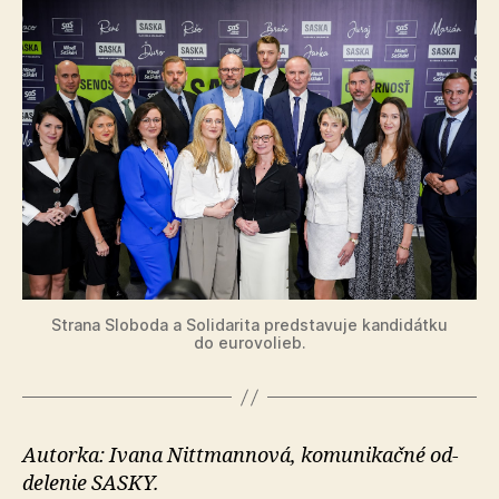
Strana Sloboda a Solidarita predstavuje kandidátku
do eurovolieb.
Autorka: Ivana Nittmannová, ko­mu­ni­kačné od­
de­le­nie SASKY.