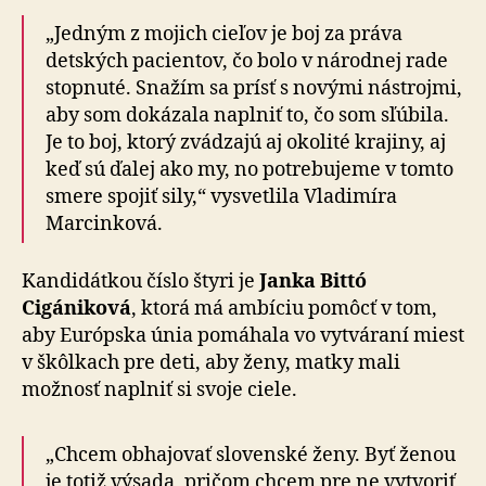
„Jedným z mojich cieľov je boj za práva
detských pacientov, čo bolo v ná­rod­nej rade
stop­nuté. Snažím sa prísť s no­vými nástrojmi,
aby som do­ká­za­la naplniť to, čo som sľúbila.
Je to boj, ktorý zvádzajú aj okolité krajiny, aj
keď sú ďalej ako my, no potre­bu­je­me v tomto
smere spojiť sily,“ vysvetlila Vladimíra
Marcinková.
Kandidátkou číslo štyri je
Janka Bittó
Cigániková
, ktorá má ambíciu pomôcť v tom,
aby Európska únia po­má­hala vo vytvá­raní miest
v škôl­kach pre deti, aby ženy, matky mali
možnosť naplniť si svoje ciele.
„Chcem obhajovať slovenské ženy. Byť ženou
je totiž výsada, pričom chcem pre ne vytvo­riť