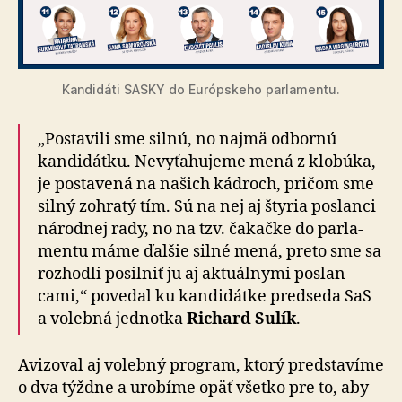
Kandidáti SASKY do Európskeho parlamentu.
„Postavili sme silnú, no najmä odbornú
kandidátku. Ne­vy­ťa­hu­je­me mená z klo­búka,
je posta­vená na našich kádroch, pričom sme
silný zohratý tím. Sú na nej aj štyria poslanci
národnej rady, no na tzv. ča­kač­ke do par­la­
men­tu máme ďalšie silné mená, preto sme sa
roz­hod­li posilniť ju aj aktu­ál­nymi poslan­
cami,“ povedal ku kan­di­dátke pred­se­da SaS
a vo­leb­ná jed­not­ka
Richard Sulík
.
Avizoval aj volebný program, ktorý predstavíme
o dva týždne a uro­bí­me opäť všetko pre to, aby