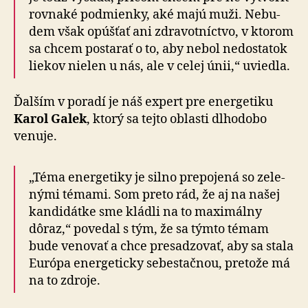
rov­na­ké pod­mienky, aké majú muži. Ne­bu­
dem však opúšťať ani zdra­vot­níctvo, v kto­rom
sa chcem postarať o to, aby nebol ne­do­sta­tok
liekov nielen u nás, ale v celej únii,“ uviedla.
Ďalším v poradí je náš expert pre energetiku
Karol Galek
, ktorý sa tejto oblasti dlho­dobo
venuje.
„Téma energetiky je silno prepojená so ze­le­
ný­mi témami. Som preto rád, že aj na našej
kan­di­dátke sme kládli na to maxi­málny
dôraz,“ po­ve­dal s tým, že sa týmto témam
bude venovať a chce pre­sa­dzo­vať, aby sa stala
Európa ener­ge­ticky sebe­stač­nou, pre­tože má
na to zdroje.