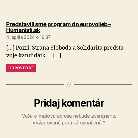
Predstavili sme program do eurovolieb –
hovorí:
Humanisti.sk
4. apríla 2024 o 19:37
[…] Pozri: Strana Slo­bo­da a So­li­da­rita pred­sta­
vuje kan­di­dátk…. […]
ODPOVEDAŤ
Pridaj komentár
Vaša e-mailová adresa nebude zverejnená.
Vyžadované polia sú označené
*