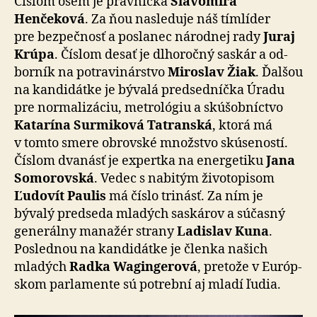
Číslom osem je právnička
Slavomíra
Henčeková
. Za ňou nasleduje náš tímlíder
pre bez­peč­nosť a posla­nec národnej rady
Juraj
Krúpa
. Číslom desať je dlho­ročný saskár a od­
bor­ník na potra­vi­nár­stvo
Miroslav Žiak
. Ďalšou
na kan­di­dátke je bývalá pred­sed­níčka Úradu
pre nor­ma­li­zá­ciu, metro­lógiu a skú­šob­níctvo
Katarína Surmiková Tatranská
, ktorá má
v tomto smere obrovské množstvo skú­se­ností.
Číslom dva­násť je expertka na ener­ge­tiku
Jana
Somorovská
. Vedec s na­bi­tým ži­vo­to­pi­som
Ľudovít Paulis
má číslo trinásť. Za ním je
bývalý pred­se­da mladých saskárov a sú­časný
gene­rálny manažér strany
Ladislav Kuna
.
Poslednou na kan­di­dátke je členka našich
mladých
Radka Wagingerová
, pre­to­že v Európ­
skom par­la­men­te sú potrební aj mladí ľudia.