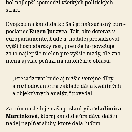
bol naj­lepší spo­me­dzi všetkých politických
strán.
Dvojkou na kandidátke SaS je náš súčasný euro­
posla­nec
Eugen Jurzyca
. Tak, ako do­te­raz v
euro­par­la­men­te, bude aj na­ďa­lej pre­sa­dzo­vať
vyšší hospo­dársky rast, pre­tože ho po­va­žuje
za to naj­lep­šie nielen pre vyššie mzdy, ale zna­
me­ná aj viac peňazí na mno­hé iné oblasti.
„Presadzovať bude aj nižšie verejné dlhy
a roz­ho­do­va­nie na základe dát a kva­lit­ných
a objek­tív­nych analýz,“ povedal.
Za ním nasleduje naša poslankyňa
Vladimíra
Marcinková
, ktorej kan­di­da­túra dáva ďalšiu
nádej napĺňať sľuby, ktoré dala ľuďom.