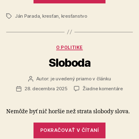
nevie
Ján Parada
,
kresťan
,
kresťanstvo
naučiť
Značky
kresťana
gramatiku?“
Kategórie
O POLITIKE
Sloboda
Autor:
je uvedený priamo v článku
Autor
článku
na
28. decembra 2025
Žiadne komentáre
Dátum
Slobod
článku
Nemôže byť nič horšie než strata slobody slova.
„Sloboda“
POKRAČOVAŤ V ČÍTANÍ