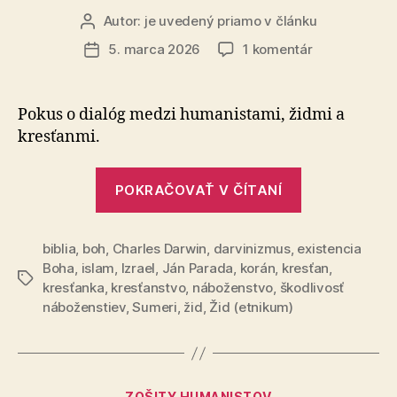
Autor:
je uvedený priamo v článku
Autor
článku
na
5. marca 2026
1 komentár
Dátum
Nakoľko
článku
beriete
bibliu
Pokus o dialóg medzi humanistami, židmi a
vážne?
kresťanmi.
„Nakoľko
POKRAČOVAŤ V ČÍTANÍ
beriete
bibliu
biblia
,
boh
,
Charles Darwin
,
darvinizmus
,
existencia
vážne?“
Boha
,
islam
,
Izrael
,
Ján Parada
,
korán
,
kresťan
,
Značky
kresťanka
,
kresťanstvo
,
náboženstvo
,
škodlivosť
náboženstiev
,
Sumeri
,
žid
,
Žid (etnikum)
Kategórie
ZOŠITY HUMANISTOV