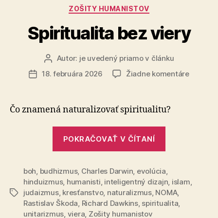
Kategórie
ZOŠITY HUMANISTOV
Spiritualita bez viery
Autor:
je uvedený priamo v článku
Autor
článku
na
18. februára 2026
Žiadne komentáre
Dátum
Spiritual
článku
bez
viery
Čo znamená naturalizovať spiritualitu?
„Spiritualita
POKRAČOVAŤ V ČÍTANÍ
bez
viery“
boh
,
budhizmus
,
Charles Darwin
,
evolúcia
,
hinduizmus
,
humanisti
,
inteligentný dizajn
,
islam
,
judaizmus
,
kresťanstvo
,
naturalizmus
,
NOMA
,
Značky
Rastislav Škoda
,
Richard Dawkins
,
spiritualita
,
unitarizmus
,
viera
,
Zošity humanistov