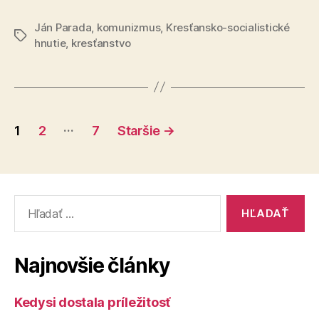
Ján Parada
,
komunizmus
,
Kresťansko-socialistické
Značky
hnutie
,
kresťanstvo
Stránkovanie
…
1
2
7
Staršie
→
príspevkov
Vyhľadať:
Najnovšie články
Kedysi dostala príležitosť