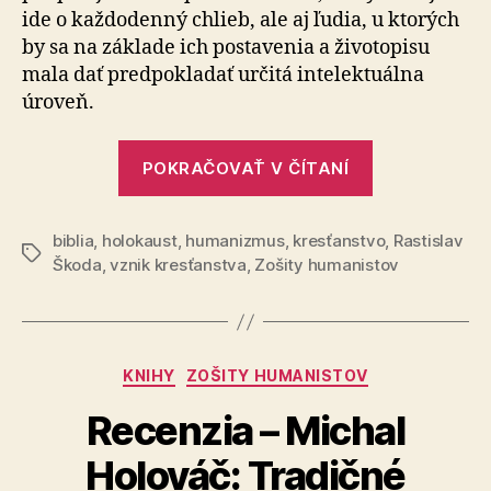
ide o každodenný chlieb, ale aj ľudia, u ktorých
by sa na zá­kla­de ich postavenia a životopisu
mala dať predpokladať ur­či­tá intelektuálna
úroveň.
„Slovensko
POKRAČOVAŤ V ČÍTANÍ
kresťanský
štátom?“
biblia
,
holokaust
,
humanizmus
,
kresťanstvo
,
Rastislav
Značky
Škoda
,
vznik kresťanstva
,
Zošity humanistov
Kategórie
KNIHY
ZOŠITY HUMANISTOV
Recenzia – Michal
Holováč: Tradičné