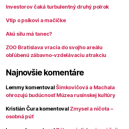
Investorov čaká turbulentný druhý polrok
Vtip o psíkovi a mačičke
Akú silu má tanec?
ZOO Bratislava vracia do svojho areálu
obľúbenú zábavno-vzdelávaciu atrakciu
Najnovšie komentáre
Lemmy
komentoval
Šimkovičová a Machala
ohrozujú budúcnosť Múzea rusínskej kultúry
Kristián Čura
komentoval
Zmysel a ničota –
osobná púť