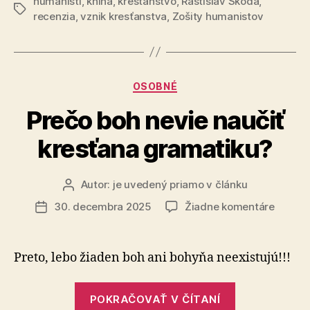
humanisti
,
kniha
,
kresťanstvo
,
Rastislav Škoda
Holováč:
,
Značky
recenzia
,
vznik kresťanstva
,
Zošity humanistov
Tradičné
Kresťanské
Hodnoty
alebo
Kategórie
OSOBNÉ
asertivita
Prečo boh nevie naučiť
naruby“
kresťana gramatiku?
Autor:
je uvedený priamo v článku
Autor
článku
na
30. decembra 2025
Žiadne komentáre
Dátum
Prečo
článku
boh
nevie
Preto, lebo žiaden boh ani bohyňa neexistujú!!!
naučiť
kresťa
„Prečo
gramat
POKRAČOVAŤ V ČÍTANÍ
boh