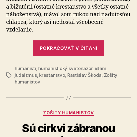
a bižutérii (ostatné kres­ťan­stvo a všetky ostatné
náboženstvá), mávol som rukou nad nadutosťou
chlapca, ktorý asi nedostal všeobecné
vzdelanie.
„Sú
POKRAČOVAŤ V ČÍTANÍ
katolíci
lepší
humanisti
,
humanistický svetonázor
,
islam
kresťania?“
,
judaizmus
,
kresťanstvo
,
Rastislav Škoda
,
Zošity
Značky
humanistov
Kategórie
ZOŠITY HUMANISTOV
Sú cirkvi zábranou