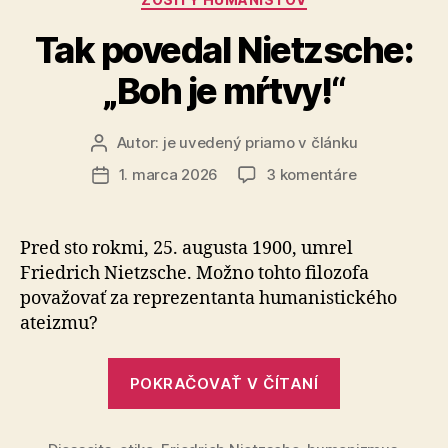
Tak povedal Nietzsche:
„Boh je mŕtvy!“
Autor:
je uvedený priamo v článku
Autor
článku
na
1. marca 2026
3 komentáre
Dátum
Tak
článku
povedal
Nietzsche:
Pred sto rokmi, 25. augusta 1900, umrel
„Boh
Friedrich Nietzsche. Možno tohto filozofa
je
považovať za re­pre­zen­tan­ta hu­ma­nis­tic­ké­ho
mŕtvy!“
ateizmu?
„Tak
POKRAČOVAŤ V ČÍTANÍ
povedal
Nietzsche: