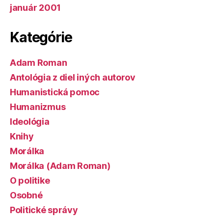
január 2001
Kategórie
Adam Roman
Antológia z diel iných autorov
Humanistická pomoc
Humanizmus
Ideológia
Knihy
Morálka
Morálka (Adam Roman)
O politike
Osobné
Politické správy