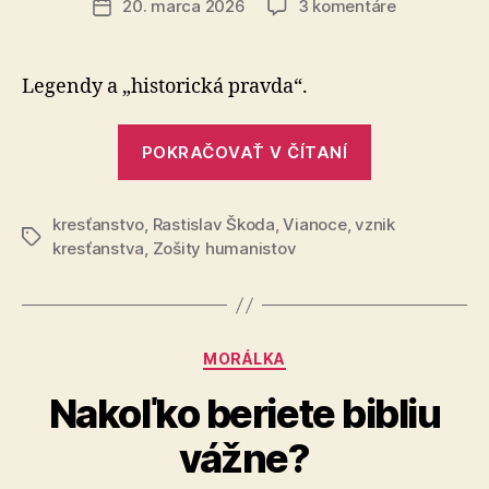
na
20. marca 2026
3 komentáre
Dátum
Vianoce
článku
–
kresťanské
Legendy a „historická pravda“.
či
pohanské
„Vianoce
oslavy?
POKRAČOVAŤ V ČÍTANÍ
–
kresťanské
kresťanstvo
,
Rastislav Škoda
,
Vianoce
,
vznik
či
Značky
kresťanstva
,
Zošity humanistov
pohanské
oslavy?“
Kategórie
MORÁLKA
Nakoľko beriete bibliu
vážne?