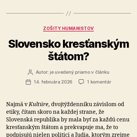
Kategórie
ZOŠITY HUMANISTOV
Slovensko kresťanským
štátom?
Autor:
je uvedený priamo v článku
Autor
článku
na
14. februára 2026
1 komentár
Dátum
Slovensko
článku
kresťanský
štátom?
Najmä v
Kultúre
, dvojtýždenníku závislom od
etiky, čítam skoro na každej strane, že
Slovenská republika by mala byť za každú cenu
kresťanským štátom a prekvapuje ma, že to
podpisujú nielen politici a ľudia, ktorým zrejme