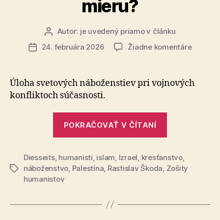
mieru?
Autor:
je uvedený priamo v článku
Autor
článku
na
24. februára 2026
Žiadne komentáre
Dátum
Sú
článku
cirkvi
zábrano
Úloha svetových náboženstiev pri vojnových
mieru?
konfliktoch súčasnosti.
„Sú
POKRAČOVAŤ V ČÍTANÍ
cirkvi
zábranou
Diesseits
,
humanisti
,
islam
,
Izrael
,
kresťanstvo
mieru?“
,
náboženstvo
,
Palestína
,
Rastislav Škoda
,
Zošity
Značky
humanistov