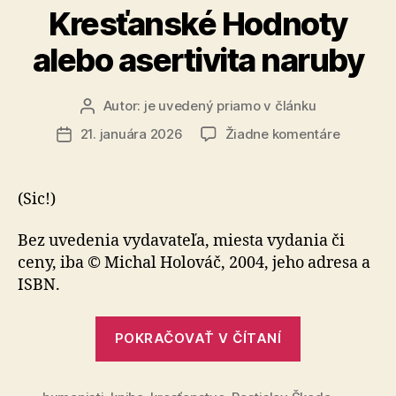
Kresťanské Hodnoty
alebo asertivita naruby
Autor:
je uvedený priamo v článku
Autor
článku
na
21. januára 2026
Žiadne komentáre
Dátum
Recenzia
článku
–
Michal
(Sic!)
Holováč:
Tradičné
Bez uvedenia vydavateľa, miesta vydania či
Kresťans
ceny, iba © Michal Holováč, 2004, jeho adresa a
Hodnoty
ISBN.
alebo
asertivit
„Recenzia
naruby
POKRAČOVAŤ V ČÍTANÍ
–
Michal