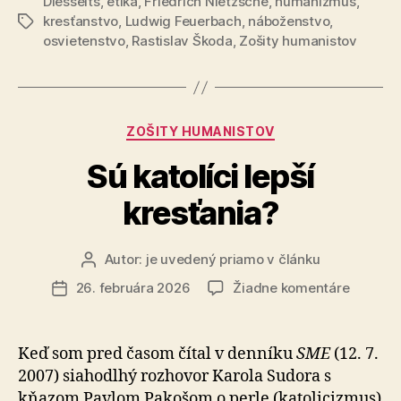
Diesseits
,
etika
,
Friedrich Nietzsche
,
humanizmus
„Boh
,
kresťanstvo
,
Ludwig Feuerbach
,
náboženstvo
,
Značky
je
osvietenstvo
,
Rastislav Škoda
,
Zošity humanistov
mŕtvy!““
Kategórie
ZOŠITY HUMANISTOV
Sú katolíci lepší
kresťania?
Autor:
je uvedený priamo v článku
Autor
článku
na
26. februára 2026
Žiadne komentáre
Dátum
Sú
článku
katolíci
lepší
Keď som pred časom čítal v denníku
SME
(12. 7.
kresťan
2007) siahodlhý rozhovor Karola Sudora s
kňazom Pavlom Pakošom o perle (katolicizmus)