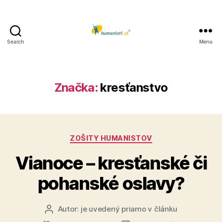
Search
Menu
Humanisti.sk
Značka:
kresťanstvo
Kategórie
ZOŠITY HUMANISTOV
Vianoce – kresťanské či
pohanské oslavy?
Autor:
je uvedený priamo v článku
Autor
článku