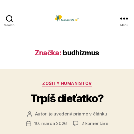
Search
Menu
Humanisti.sk
Značka:
budhizmus
Kategórie
ZOŠITY HUMANISTOV
Trpíš dieťatko?
Autor:
je uvedený priamo v článku
Autor
článku
na
10. marca 2026
2 komentáre
Dátum
Trpíš
článku