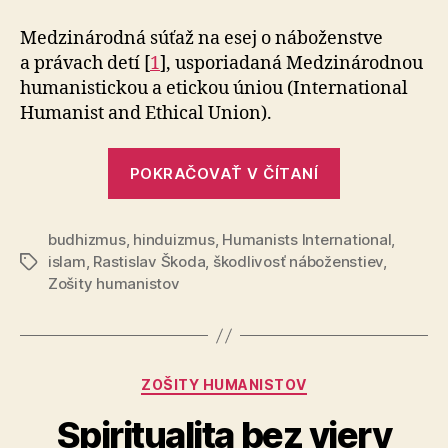
dieťatko?
Medzinárodná súťaž na esej o náboženstve
a právach detí [
1
], usporiadaná Medzinárodnou
humanistickou a etickou úniou (International
Humanist and Ethical Union).
„Trpíš
POKRAČOVAŤ V ČÍTANÍ
dieťatko?“
budhizmus
,
hinduizmus
,
Humanists International
,
islam
,
Rastislav Škoda
,
škodlivosť náboženstiev
,
Značky
Zošity humanistov
Kategórie
ZOŠITY HUMANISTOV
Spiritualita bez viery