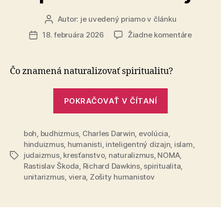
Autor:
je uvedený priamo v článku
Autor
článku
na
18. februára 2026
Žiadne komentáre
Dátum
Spiritual
článku
bez
viery
Čo znamená naturalizovať spiritualitu?
„Spiritualita
POKRAČOVAŤ V ČÍTANÍ
bez
viery“
boh
,
budhizmus
,
Charles Darwin
,
evolúcia
,
hinduizmus
,
humanisti
,
inteligentný dizajn
,
islam
,
judaizmus
,
kresťanstvo
,
naturalizmus
,
NOMA
,
Značky
Rastislav Škoda
,
Richard Dawkins
,
spiritualita
,
unitarizmus
,
viera
,
Zošity humanistov