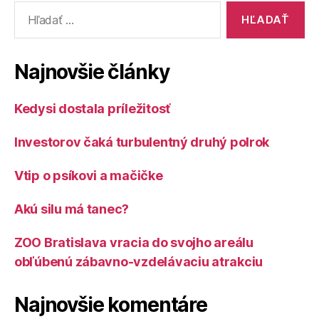
Vyhľadať:
Najnovšie články
Kedysi dostala príležitosť
Investorov čaká turbulentný druhý polrok
Vtip o psíkovi a mačičke
Akú silu má tanec?
ZOO Bratislava vracia do svojho areálu
obľúbenú zábavno-vzdelávaciu atrakciu
Najnovšie komentáre