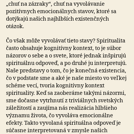
„chuť na zázraky“, chuť na vyvolávanie
pozitívnych emo­cio­nál­nych stavov, ktoré sa
dotýkajú našich najhlbších existenčných
otázok.
Čo však môže vyvolávať tieto stavy? Spiritualita
často ob­sa­hu­je kognitívny kontext, to je súbor
názorov o sebe a o svete, ktoré jednak inšpirujú
spirituálnu odpoveď, a po druhé ju interpretujú.
Naše predstavy o tom, čo je ko­neč­ná existencia,
čo v podstate sme a aké je naše miesto vo veľkej
schéme vecí, tvoria kognitívny kontext
spirituality. Keď sa zaoberáme takými názormi,
sme dočasne vy­tr­hnu­tí z triviálnych svetských
záležitostí a zaujíma nás rea­li­zá­cia hlbšieho
významu života, čo vyvoláva emocionálne
efekty. Takto vyvolaná spirituálna odpoveď je
súčasne interpretovaná v zmysle našich