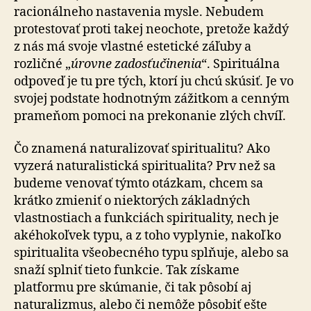
racionálneho nastavenia mysle. Nebudem
protestovať proti takej neochote, pretože každý
z nás má svoje vlastné estetické záľuby a
rozličné „
úrovne zadosťučinenia
“. Spirituálna
odpoveď je tu pre tých, ktorí ju chcú skúsiť. Je vo
svojej podstate hodnotným zážitkom a cenným
prameňom pomoci na prekonanie zlých chvíľ.
Čo znamená naturalizovať spiritualitu? Ako
vyzerá naturalistická spiritualita? Prv než sa
budeme venovať týmto otázkam, chcem sa
krátko zmieniť o niektorých základných
vlastnostiach a funkciách spirituality, nech je
akéhokoľvek typu, a z toho vyplynie, nakoľko
spiritualita všeobecného typu splňuje, alebo sa
snaží splniť tieto funkcie. Tak získame
platformu pre skúmanie, či tak pôsobí aj
naturalizmus, alebo či nemôže pôsobiť ešte