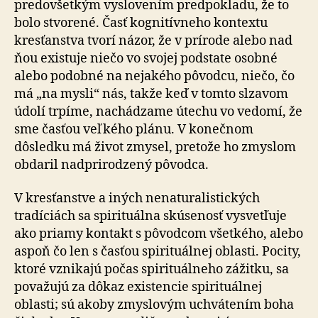
predovšetkým vyslovením pred­po­kla­du, že to
bolo stvorené. Časť kognitívneho kontextu
kresťanstva tvorí názor, že v prírode alebo nad
ňou exis­tu­je niečo vo svojej podstate osobné
alebo podobné na nejakého pôvodcu, niečo, čo
má „na mysli“ nás, takže keď v tomto slzavom
údolí trpíme, nachádzame útechu vo vedomí, že
sme časťou veľkého plánu. V konečnom
dôsledku má život zmysel, pretože ho zmyslom
obdaril nadprirodzený pôvodca.
V kresťanstve a iných nenaturalistických
tradíciách sa spirituálna skúsenosť vysvetľuje
ako priamy kontakt s pôvodcom všetkého, alebo
aspoň čo len s časťou spi­ri­tu­ál­nej oblasti. Pocity,
ktoré vznikajú počas spirituálneho zá­žit­ku, sa
považujú za dôkaz existencie spirituálnej
oblasti; sú akoby zmyslovým uchvátením boha