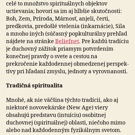
celé to množstvo spirituálnych objektov
uctievania; ho­vo­rí sa im aj hlbšie skutočnosti:
Boh, Zem, Príroda, Márnosť, anjeli, čerti,
predkovia, predošlé vtelenia (inkarnácie), Sila
a mnoho iných (súčasný popkulturálny prehľad
náj­de­te na stránke
Beliefnet
. Pre každú tradíciu
je duchovný zážitok priamym potvrdením
konečnej pravdy o svete a cestou na
prekročenie každodennej obmedzenej per­spek­
tí­vy pri hľadaní zmyslu, jednoty a vyrovnanosti.
Tradičná spiritualita
Mnohé, ak nie väčšina týchto tradícií, ako aj
niektoré novovekárske (New Age) viery
obsahujú predstavu (intuíciu) osobitnej
duchovnej (spirituálnej) oblasti, niečoho mimo
alebo nad každodenným fyzikálnym svetom.