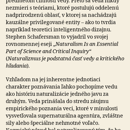
predmetom činnosti vedy. Preto sa veda nikdy
nezmieri s teóriami, ktoré postulujú oddelenú
nadprirodzenú oblasť, v ktorej sa nachádzajú
kauzálne privilegované entity – ako to tvrdia
napríklad teoretici inteligentného dizajnu.
Stephen Scha­fer­sman to vyjadril vo svojej
rovnomennej eseji „
Na­tu­ra­lism Is an Essential
Part of Science and Critical Inquiry
“
(
Naturalizmus je podstatná časť vedy a kritického
hľa­da­nia
).
Vzhľadom na jej inherentne jednotiaci
charakter po­zná­va­nia ľahko pochopíme vedu
ako históriu naturalizácie jedného javu za
druhým. Veda prinášala do stredu zá­uj­mu
empirického poznania veci, ktoré v minulosti
vy­svet­ľo­va­la supernaturálna agentúra, zvláštne
sily alebo špe­ciál­ne nehmotné voľačo.