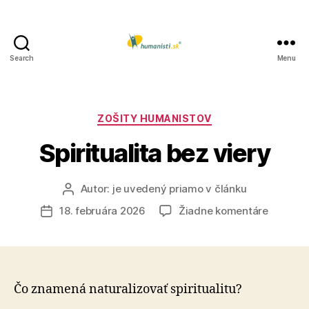
Search
Menu
Humanisti.sk
Kategórie
ZOŠITY HUMANISTOV
Spiritualita bez viery
Autor:
je uvedený priamo v článku
Autor
článku
na
18. februára 2026
Žiadne komentáre
Dátum
Spiritual
článku
bez
viery
Čo znamená naturalizovať spiritualitu?