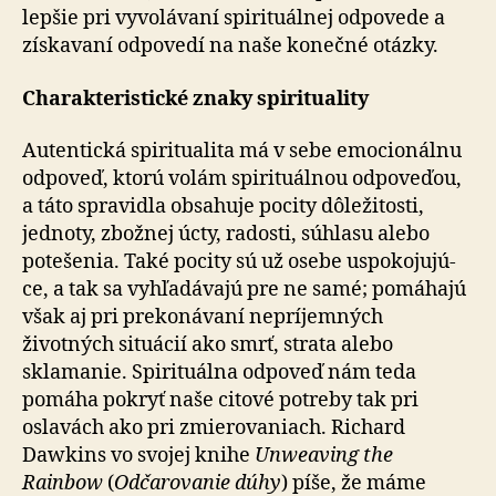
lepšie pri vyvolávaní spirituálnej odpovede a
získavaní odpovedí na naše konečné otázky.
Charakteristické znaky spirituality
Autentická spiritualita má v sebe emocionálnu
odpoveď, ktorú volám spirituálnou odpoveďou,
a táto spravidla obsahuje pocity dôležitosti,
jednoty, zbožnej úcty, radosti, súhlasu alebo
potešenia. Také pocity sú už osebe uspo­ko­ju­jú­
ce, a tak sa vyhľadávajú pre ne samé; pomáhajú
však aj pri prekonávaní nepríjemných
životných situácií ako smrť, strata alebo
sklamanie. Spirituálna odpoveď nám teda
pomáha pokryť naše citové potreby tak pri
oslavách ako pri zmierovaniach. Richard
Dawkins vo svojej knihe
Unweaving the
Rainbow
(
Odčarovanie dúhy
) píše, že máme