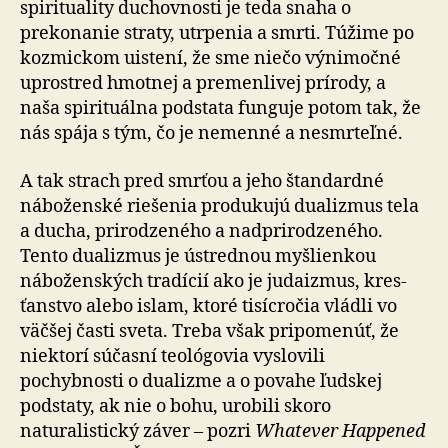
spirituality duchovnosti je teda snaha o
prekonanie straty, utrpenia a smrti. Túžime po
koz­mic­kom uistení, že sme niečo výnimočné
uprostred hmotnej a premenlivej prírody, a
naša spirituálna podstata fun­gu­je potom tak, že
nás spája s tým, čo je nemenné a ne­smr­teľ­né.
A tak strach pred smrťou a jeho štandardné
náboženské riešenia produkujú dualizmus tela
a ducha, prirodzeného a nadprirodzeného.
Tento dualizmus je ústrednou myš­lien­kou
náboženských tradícií ako je judaizmus, kres­
ťan­stvo alebo islam, ktoré tisícročia vládli vo
väčšej časti sveta. Treba však pripomenúť, že
niektorí súčasní teo­ló­go­via vyslovili
pochybnosti o dualizme a o povahe ľudskej
podstaty, ak nie o bohu, urobili skoro
naturalistický záver – pozri
Whatever Happened