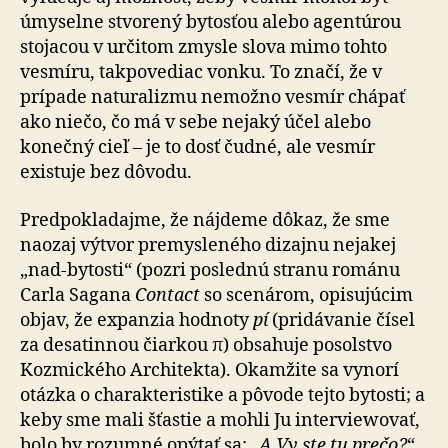
úmyselne stvorený bytosťou alebo agentúrou
stojacou v určitom zmysle slova mimo tohto
vesmíru, takpovediac vonku. To značí, že v
prípade na­tu­ra­liz­mu nemožno vesmír chápať
ako niečo, čo má v sebe nejaký účel alebo
konečný cieľ – je to dosť čudné, ale ves­mír
existuje bez dôvodu.
Predpokladajme, že nájdeme dôkaz, že sme
naozaj výtvor premysleného dizajnu nejakej
„nad-bytosti“ (pozri po­sled­nú stranu románu
Carla Sagana
Contact
so scenárom, opi­su­jú­cim
objav, že expanzia hodnoty
pí
(pridávanie čísel
za desatinnou čiarkou π) obsahuje posolstvo
Kozmického Architekta). Okamžite sa vynorí
otázka o charakteristike a pôvode tejto bytosti; a
keby sme mali šťastie a mohli Ju interviewovať,
bolo by rozumné opýtať sa: „
A Vy ste tu pre­čo?
“