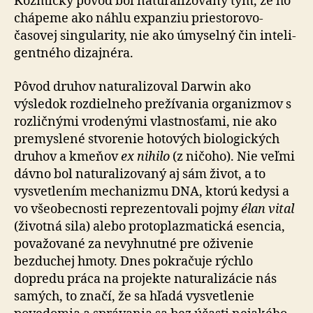
Kozmický pôvod bol na­tu­ra­li­zo­va­ný tým, že ho
chápeme ako náhlu expanziu pries­to­ro­vo-
časovej singularity, nie ako úmyselný čin in­te­li­
gen­tné­ho dizajnéra.
Pôvod druhov naturalizoval Darwin ako
výsledok roz­diel­ne­ho prežívania organizmov s
rozličnými vrodenými vlastnosťami, nie ako
premyslené stvorenie ho­to­vých bio­lo­gic­kých
druhov a kmeňov
ex nihilo
(z ničoho). Nie veľmi
dávno bol naturalizovaný aj sám život, a to
vysvetlením mechanizmu DNA, ktorú kedysi a
vo všeobecnosti re­pre­zen­to­va­li pojmy
élan vital
(životná sila) alebo pro­to­plaz­ma­tic­ká esencia,
považované za nevyhnutné pre oživenie
bezduchej hmoty. Dnes pokračuje rýchlo
dopredu práca na projekte naturalizácie nás
samých, to značí, že sa hľadá vysvetlenie