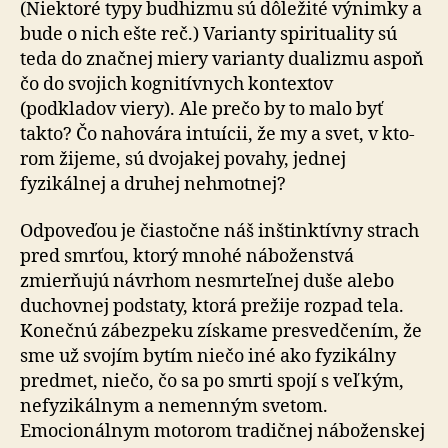
(Niektoré typy budhizmu sú dôležité výnimky a
bude o nich ešte reč.) Varianty spirituality sú
teda do značnej miery varianty dualizmu aspoň
čo do svojich kognitívnych kontextov
(podkladov viery). Ale prečo by to malo byť
takto? Čo nahovára intuícii, že my a svet, v kto­
rom žijeme, sú dvojakej povahy, jednej
fyzikálnej a druhej nehmotnej?
Odpoveďou je čiastočne náš inštinktívny strach
pred smrťou, ktorý mnohé náboženstvá
zmierňujú návrhom nesmrteľnej duše alebo
duchovnej podstaty, ktorá prežije rozpad tela.
Konečnú zábezpeku získame presvedčením, že
sme už svojím bytím niečo iné ako fyzikálny
predmet, niečo, čo sa po smrti spojí s veľkým,
nefyzikálnym a nemenným svetom.
Emocionálnym motorom tradičnej náboženskej