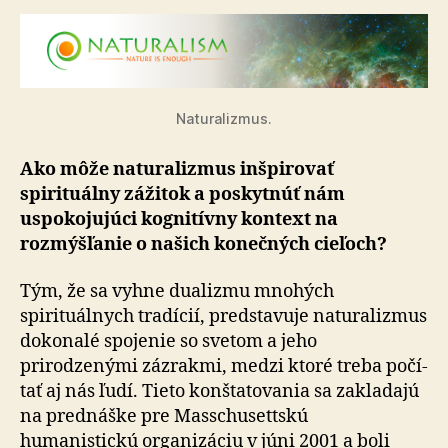
Naturalizmus.
Ako môže naturalizmus inšpirovať
spirituálny zážitok a poskytnúť nám
uspokojujúci kognitívny kontext na
rozmýšľanie o našich konečných cieľoch?
Tým, že sa vyhne dualizmu mnohých
spirituálnych tra­dí­cií, predstavuje naturalizmus
dokonalé spojenie so sve­tom a jeho
prirodzenými zázrakmi, medzi ktoré treba po­čí­
tať aj nás ľudí. Tieto konštatovania sa zakladajú
na pred­náš­ke pre Masschusettskú
humanistickú organizáciu v júni 2001 a boli