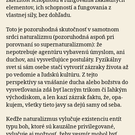
záležitosť schop­nos­tí a fungovania základných
elementov, ich schopností a fungovania z
vlastnej sily, bez dohľadu.
Toto je pozoruhodná skutočnosť v samotnom
srdci na­tu­ra­liz­mu (pozoruhodná aspoň pri
porovnaní so su­per­na­tu­ra­liz­mom): že
nepotrebuje agentúru vybavenú úmyslom, ani
duchov, ani vysvetľujúce postuláty. Fyzikálny
svet si sám osebe stačí vytvoriť zázraky života až
po vedomie a ľudskú kultúru. Z tejto
perspektívy sa vnášanie ducha alebo božstva do
vysvetľovania zdá byť lacným trikom či ľahkým
východiskom, a len kazí zázrak faktu, že, opa­
ku­jem, všetky tieto javy sa dejú samy od seba.
Keďže naturalizmus vylučuje existenciu entít
typu boh, ktoré sú kauzálne privilegované,
vylučuje aj možnosť, žeby vesmír mohol byť