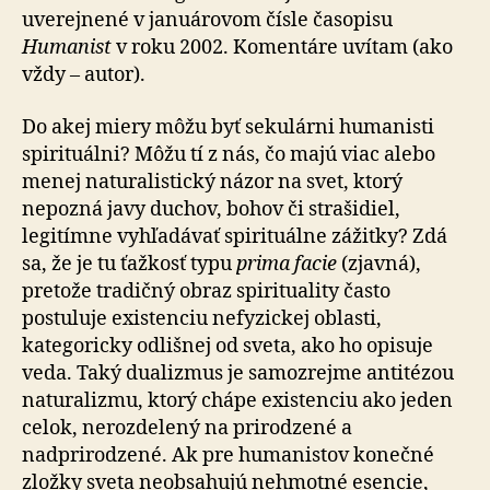
uverejnené v januárovom čísle časopisu
Humanist
v roku 2002. Komentáre uvítam (ako
vždy – autor).
Do akej miery môžu byť sekulárni humanisti
spirituálni? Môžu tí z nás, čo majú viac alebo
menej naturalistický názor na svet, ktorý
nepozná javy duchov, bohov či stra­ši­diel,
legitímne vyhľadávať spirituálne zážitky? Zdá
sa, že je tu ťažkosť typu
prima facie
(zjavná),
pretože tradičný obraz spirituality často
postuluje existenciu nefyzickej oblasti,
kategoricky odlišnej od sveta, ako ho opisuje
veda. Taký dualizmus je samozrejme antitézou
naturalizmu, ktorý chápe existenciu ako jeden
celok, nerozdelený na prirodzené a
nadprirodzené. Ak pre humanistov konečné
zložky sveta neobsahujú nehmotné esencie,