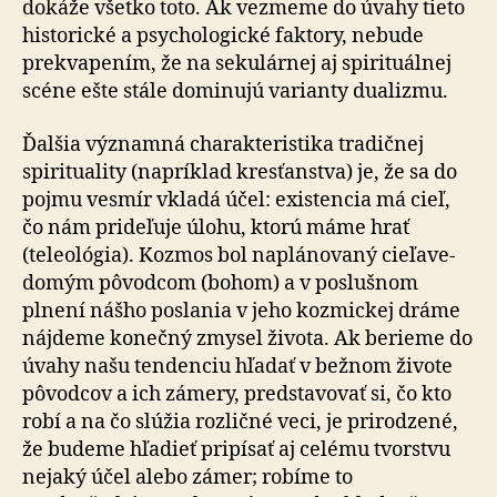
dokáže všetko toto. Ak vezmeme do úvahy tieto
historické a psy­cho­lo­gic­ké faktory, nebude
prekvapením, že na se­ku­lár­nej aj spirituálnej
scéne ešte stále dominujú varianty dualizmu.
Ďalšia významná charakteristika tradičnej
spirituality (napríklad kresťanstva) je, že sa do
pojmu vesmír vkladá účel: existencia má cieľ,
čo nám prideľuje úlohu, ktorú máme hrať
(teleológia). Kozmos bol naplánovaný cie­ľa­ve­
do­mým pôvodcom (bohom) a v poslušnom
plnení nášho poslania v jeho kozmickej dráme
nájdeme ko­neč­ný zmy­sel ži­vo­ta. Ak berieme do
úvahy našu tendenciu hľadať v bežnom živote
pôvodcov a ich zámery, predstavovať si, čo kto
robí a na čo slúžia rozličné veci, je prirodzené,
že bu­de­me hľadieť pripísať aj celému tvorstvu
nejaký účel ale­bo zámer; robíme to