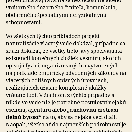
povedomia a správania sa bez účasti nejakého
vnútorného dozorného činiteľa, homunkula,
obdareného špeciálnymi nefyzikálnymi
schopnosťami.
Vo všetkých týchto príkladoch projekt
naturalizácie vlastný vede dokázal, prípadne sa
snaží dokázať, že všetky tieto javy spočívajú na
existencii konečných zložiek vesmíru, ako ich
opisujú fyzici, organizovaných a vytvorených
na podklade empiricky odvodených zákonov na
viacerých odlišných opisných úrovniach,
realizujúcich úžasne komplexné ukážky
vrátane ľudí. V žiadnom z týchto prípadov a
nikde vo vede nie je potrebné pos­tu­lo­vať nejakú
esenciu, agentúru alebo „
duchovnú či stra­ši­
del­nú bytosť
“ na to, aby sa nejaké veci diali.
Naopak, všetko až do najmenších podrobností je