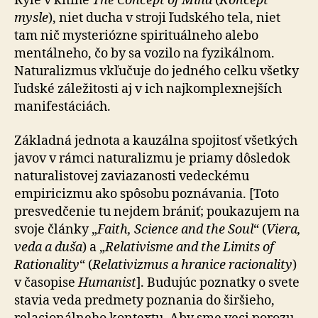
Ryle v knihe
The Concept of Mind
(
Koncept
mysle
), niet ducha v stroji ľud­ské­ho tela, niet
tam nič mysteriózne spirituálneho alebo
mentálneho, čo by sa vozilo na fyzikálnom.
Naturalizmus vkľučuje do jedného celku všetky
ľudské záležitosti aj v ich najkomplexnejších
manifestáciách.
Základná jednota a kauzálna spojitosť všetkých
javov v rámci naturalizmu je priamy dôsledok
naturalistovej zaviazanosti vedeckému
empiricizmu ako spôsobu poz­ná­va­nia. [Toto
presvedčenie tu nejdem brániť; poukazujem na
svoje články „
Faith, Science and the Soul
“ (
Viera,
veda a duša
) a „
Relativisme and the Limits of
Rationality
“ (
Re­la­ti­viz­mus a hranice racionality
)
v časopise
Humanist
]. Bu­du­júc poznatky o svete
stavia veda predmety poznania do širšieho,