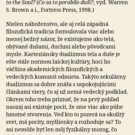
to the Soul?
(
Čo sa to porobilo duši?
, vyd. Warren
S. Brown a i., Fortress Press, 1998.)
Nielen náboženstvo, ale aj celá západná
filozofická tra­dí­cia formulovala viac alebo
menej bežný názor, že exis­tu­je­me ako telá,
obývané dušami, duchmi alebo pôvodcami
mysle. Karteziánsky dualizmus tela a duše je
ešte stále normou laickej kultúry, hoci ho
väčšina akademických filozofických a
vedeckých komunít odmieta. Takýto sekulárny
dualizmus sa dobre znáša s uspokojujúcimi
článkami viery, čo aj už nemá vedecký podklad.
Okrem toho treba priznať, že na prvý pohľad
naozaj asi existuje pocit, že sme viac ako púhe
hmotné stvorenia. Veď kto to pozerá na okolitý
svet, má pocity, myšlienky a rozhoduje sa? To
asi nemôže byť len môj fyzikálny mozog, čo