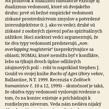
Na prídavok k dualizmu substancie existuje aj
dualizmus vedomostí, ktoré sú dvojakého
druhu: prvé sú bežné empirické vedomosti
získané prostredníctvom zmyslov a potvrdené
intersubjektívne (t. j. ako vo vede); druhé sú
získané z osobných zjavení počas spirituálnych
zážitkov. Hoci niektorí vedci argumentujú, že
tie dva typy ve­do­mos­tí predstavujú „
non-
overlapping magisteria
“ (ne­pre­krý­va­jú­ce sa
oblasti; NOMA), ktoré nemôžu byť v kon­flik­te,
lebo sa týkajú dvoch úplne odlišných
záujmových polí – robí to napríklad Stephen J.
Gould vo svojej knihe
Rocks of Ages
(
Hory vekov
,
Ballantine, N.Y. 1999. Recenzia v
Zo­ši­toch
humanistov
č. 10 a 12, 1999) – skutočnosť je taká,
že obidva typy vedomostí vyslovujú tvrdenie o
tom, čo na koniec existuje a prichádzajú k
rozdielnym záverom. Veda nám nedáva nijaký