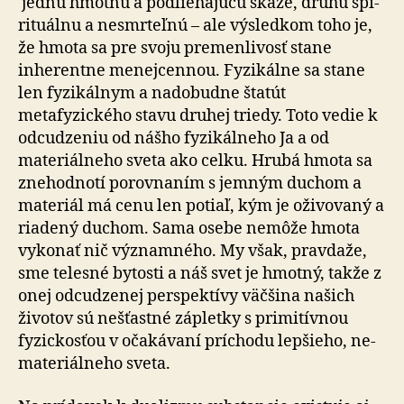
jednu hmotnú a podliehajúcu skaze, druhú spi­
ri­tu­ál­nu a nesmrteľnú – ale výsledkom toho je,
že hmota sa pre svoju premenlivosť stane
inherentne menejcennou. Fyzikálne sa stane
len fyzikálnym a nadobudne štatút
metafyzického stavu druhej triedy. Toto vedie k
od­cu­dze­niu od nášho fyzikálneho Ja a od
materiálneho sveta ako celku. Hrubá hmota sa
znehodnotí porovnaním s jemným duchom a
materiál má cenu len potiaľ, kým je oživovaný a
riadený duchom. Sama osebe nemôže hmota
vykonať nič významného. My však, pravdaže,
sme telesné bytosti a náš svet je hmotný, takže z
onej odcudzenej perspektívy väčšina našich
životov sú nešťastné zápletky s pri­mi­tív­nou
fyzickosťou v očakávaní príchodu lepšieho, ne­
ma­te­riál­ne­ho sveta.