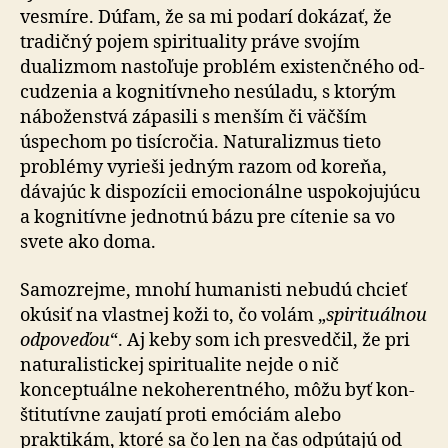
vesmíre. Dúfam, že sa mi podarí dokázať, že
tradičný pojem spirituality práve svojím
dualizmom nastoľuje problém existenčného od­
cu­dze­nia a kognitívneho nesúladu, s ktorým
náboženstvá zápasili s menším či väčším
úspechom po tisícročia. Naturalizmus tieto
problémy vyrieši jedným razom od koreňa,
dávajúc k dispozícii emocionálne uspokojujúcu
a kognitívne jednotnú bázu pre cítenie sa vo
svete ako do­ma.
Samozrejme, mnohí humanisti nebudú chcieť
okúsiť na vlastnej koži to, čo volám „
spirituálnou
odpoveďou
“. Aj keby som ich presvedčil, že pri
naturalistickej spiritualite nejde o nič
konceptuálne nekoherentného, môžu byť kon­
šti­tu­tív­ne zaujatí proti emóciám alebo
praktikám, ktoré sa čo len na čas odpútajú od