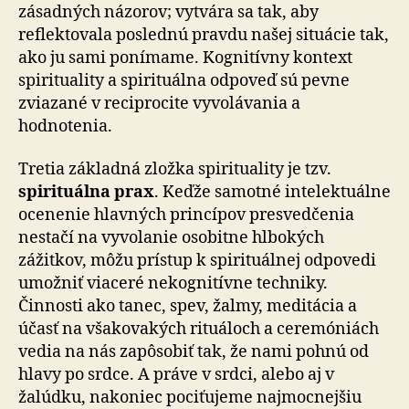
zásadných názorov; vytvára sa tak, aby
reflektovala poslednú pravdu našej situácie tak,
ako ju sami ponímame. Kognitívny kontext
spirituality a spirituálna odpoveď sú pevne
zviazané v reciprocite vyvolávania a
hodnotenia.
Tretia základná zložka spirituality je tzv.
spirituálna prax
. Keďže samotné intelektuálne
ocenenie hlavných princípov presvedčenia
nestačí na vyvolanie osobitne hlbokých
zážitkov, môžu prístup k spirituálnej odpovedi
umožniť viaceré nekognitívne techniky.
Činnosti ako tanec, spev, žalmy, meditácia a
účasť na všakovakých rituáloch a ceremóniách
vedia na nás zapôsobiť tak, že nami pohnú od
hlavy po srdce. A práve v srdci, alebo aj v
žalúdku, nakoniec pociťujeme najmocnejšiu