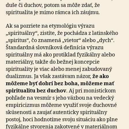
duše či du­chov, potom sa môže zdať, že
spiritualita je mimo rámca ich záujmu.
Ak sa pozriete na etymológiu výrazu
„spirituálny“, zistíte, že pochádza z latinského
„spiritus“, čo znamená „vietor“ alebo „dych“.
Štandardná slovníková definícia výrazu
spirituálny má ako protiklad fyzikálny alebo
materiálny, takže do bežnej koncepcie
spirituality je viac alebo menej zabudovaný
dualizmus. Ja však zastávam názor,
že ako
môžeme byť dobrí bez boha, môžeme mať
spiritualitu bez duchov
. Aj pri monistickom
pohľade na vesmír s jeho väzbou na vedecký
empiricizmus môžeme využiť svoje duchovné
skúsenosti a zaujať autenticky spirituálny
postoj, hoci hodnotíme svoju situáciu ako plne
fyzikálne stvorenia zakotvené v materiálnom