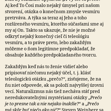
Aj keď To Čosi malo nejaký úmysel pri našom
stvo­re­ní, otázka o konečnom zmysle vesmíru
pretrváva. A týka sa teraz aj Jeho a toho
rozšíreného vesmíru, ktorého súčasťami sme aj
my aj On. Takto sa ukazuje, že nie je mož­né
odkryť nejaký konečný cieľ či teleológiu
vesmíru, a to práve preto, lebo zakaždým
môžeme o ňom legitímne predpokladať, že
obsahuje každého predpokladaného tvorcu.
Zakaždým keď nás to ženie vidieť alebo
pripisovať nie­čo­mu nejaký účel, t. j. klásť
teleologickú otázku „prečo?“, zisťujeme, že na
ňu niet odpovede, ak sa položí najvyššej úrovni
vecí. Naturalizmus nás tiež necháva stáť pred
ne­re­du­ko­va­teľ­ný­mi mystériami otázky „
Prečo
je to presne tak a nie nejako inakšie?
“ a „
Prečo
má skôr byť niečo ako nič?
“ Steven Weinberg sa