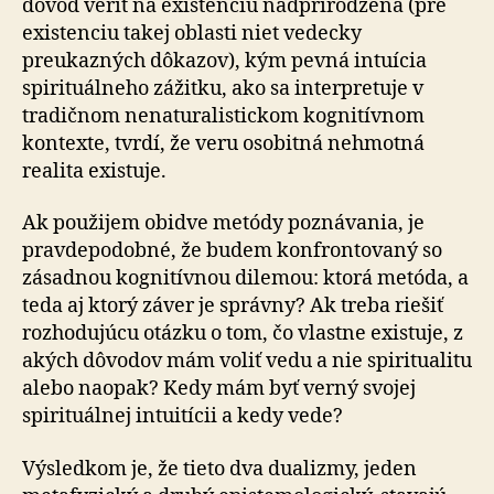
dôvod veriť na existenciu nad­pri­ro­dze­na (pre
existenciu takej oblasti niet vedecky
preukazných dôkazov), kým pevná intuícia
spirituálneho zážitku, ako sa interpretuje v
tradičnom ne­na­tu­ra­lis­tic­kom kognitívnom
kontexte, tvrdí, že veru osobitná ne­hmot­ná
realita existuje.
Ak použijem obidve metódy poznávania, je
prav­de­po­dob­né, že budem konfrontovaný so
zásadnou kognitívnou dilemou: ktorá metóda, a
teda aj ktorý záver je správny? Ak treba riešiť
rozhodujúcu otázku o tom, čo vlastne existuje, z
akých dôvodov mám voliť vedu a nie spi­ri­tu­a­li­tu
alebo naopak? Kedy mám byť verný svojej
spirituálnej intuitícii a kedy vede?
Výsledkom je, že tieto dva dualizmy, jeden