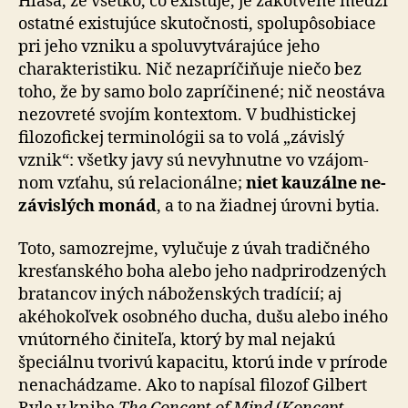
Hlása, že všetko, čo existuje, je zakotvené medzi
ostatné existujúce sku­toč­nos­ti, spolupôsobiace
pri jeho vzniku a spoluvytvárajúce jeho
charakteristiku. Nič nezapríčiňuje niečo bez
toho, že by samo bolo zapríčinené; nič neostáva
nezovreté svojím kontextom. V budhistickej
filozofickej terminológii sa to volá „závislý
vznik“: všetky javy sú nevyhnutne vo vzá­jom­
nom vzťahu, sú relacionálne;
niet kauzálne ne­
zá­vis­lých monád
, a to na žiadnej úrovni bytia.
Toto, samozrejme, vylučuje z úvah tradičného
kres­ťan­ské­ho boha alebo jeho nadprirodzených
bratancov iných náboženských tradícií; aj
akéhokoľvek osobného ducha, dušu alebo iného
vnútorného činiteľa, ktorý by mal ne­ja­kú
špeciálnu tvorivú kapacitu, ktorú inde v prírode
ne­na­chá­dza­me. Ako to napísal filozof Gilbert