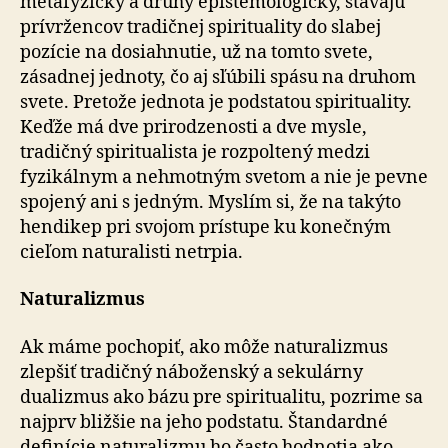
metafyzický a druhý epistemologický, stavajú
prívržencov tradičnej spirituality do slabej
pozície na dosiahnutie, už na tomto svete,
zásadnej jednoty, čo aj sľúbili spásu na druhom
svete. Pretože jednota je podstatou spirituality.
Keďže má dve prirodzenosti a dve mysle,
tradičný spiritualista je rozpoltený medzi
fyzikálnym a nehmotným svetom a nie je pevne
spojený ani s jedným. Myslím si, že na takýto
hendikep pri svojom prístupe ku konečným
cieľom na­tu­ra­lis­ti netrpia.
Naturalizmus
Ak máme pochopiť, ako môže naturalizmus
zlepšiť tra­dič­ný náboženský a sekulárny
dualizmus ako bázu pre spi­ri­tu­a­li­tu, pozrime sa
najprv bližšie na jeho podstatu. Štan­dar­dné
definície naturalizmu ho často hodnotia ako