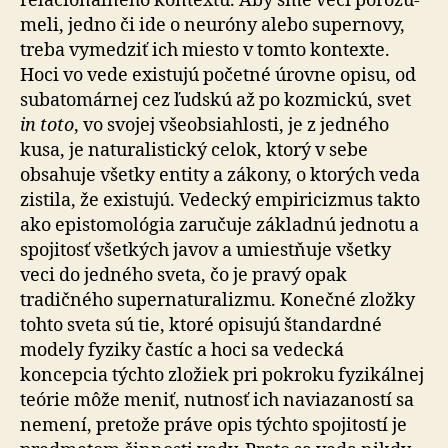
relacionálneho kontextu. Aby sme veci po­ro­zu­
me­li, jedno či ide o neuróny alebo supernovy,
treba vy­me­dziť ich miesto v tomto kontexte.
Hoci vo vede existujú početné úrovne opisu, od
subatomárnej cez ľudskú až po kozmickú, svet
in toto
, vo svojej všeobsiahlosti, je z jed­né­ho
kusa, je naturalistický celok, ktorý v sebe
obsahuje všetky entity a zákony, o ktorých veda
zistila, že existujú. Vedecký empiricizmus takto
ako epistomológia zaručuje základnú jednotu a
spojitosť všetkých javov a umiestňuje všetky
veci do jedného sveta, čo je pravý opak
tradičného supernaturalizmu. Konečné zložky
tohto sveta sú tie, ktoré opisujú štandardné
modely fyziky častíc a hoci sa vedecká
koncepcia týchto zložiek pri pokroku fyzikálnej
teórie môže meniť, nutnosť ich naviazaností sa
nemení, pretože práve opis týchto spojitostí je