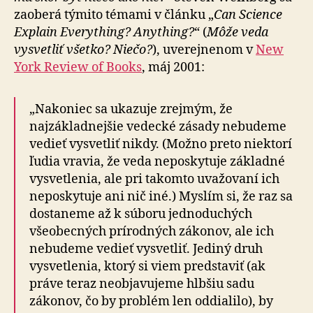
zaoberá týmito témami v článku „
Can Science
Explain Everything? Anything?
“ (
Môže veda
vysvetliť všetko? Niečo?
), uverejnenom v
New
York Re­view of Books
, máj 2001:
„Nakoniec sa ukazuje zrejmým, že
najzákladnejšie vedecké zásady nebudeme
vedieť vysvetliť nikdy. (Možno preto niektorí
ľudia vravia, že veda neposkytuje základné
vysvetlenia, ale pri takomto uvažovaní ich
neposkytuje ani nič iné.) Myslím si, že raz sa
dostaneme až k súboru jednoduchých
všeobecných prírodných zákonov, ale ich
nebudeme vedieť vysvetliť. Jediný druh
vysvetlenia, ktorý si viem predstaviť (ak
práve teraz neobjavujeme hlbšiu sadu
zákonov, čo by problém len oddialilo), by