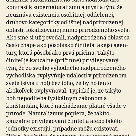
kon­trast k supernaturalizmu a myslia tým, že
neuznáva existenciu osobitnej, oddelenej,
druhovo kategoricky od­liš­nej nadprirodzenej
oblasti, lokalizovanej mimo pri­ro­dze­né­ho sveta.
Ako sme si už povedali, nadprirodzená oblasť sa
často chápe ako pôsobisko činiteľa, akejsi agen­
tú­ry, ktorá pôsobí ako prvá príčina. Takýto
činiteľ je kau­zál­ne (príčinne) privilegovaný
tým, že zo svojho vý­hod­né­ho nadprirodzeného
východiska ovplyvňuje udalosti v prirodzenom
svete (stvoril ho!) bez toho, že by ho tento
akokoľvek ovplyvňoval. Typické je, že takýto
boh ne­pod­lie­ha fyzikálnym zákonom a
konštantám, ktoré na­chá­dza­me platné všade v
prírode. Naturalizmus popiera, že ta­kí­to
kauzálne privilegovaní činitelia alebo takéto
jednotky existujú, prípadne môžu existovať.