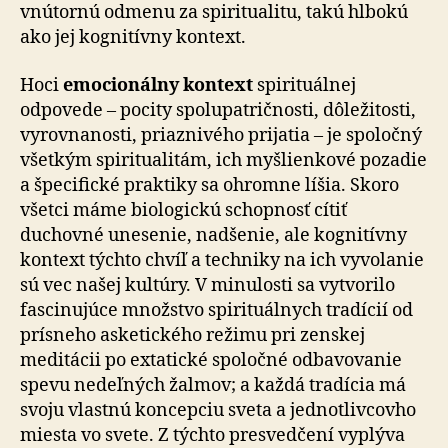
vnútornú odmenu za spiritualitu, takú hlbokú
ako jej kognitívny kontext.
Hoci
emocionálny kontext
spirituálnej
odpovede – po­ci­ty spolupatričnosti, dôležitosti,
vyrovnanosti, priaznivého prijatia – je spoločný
všetkým spiritualitám, ich myš­lien­ko­vé pozadie
a špecifické praktiky sa ohromne líšia. Skoro
všetci máme biologickú schopnosť cítiť
duchovné une­se­nie, nadšenie, ale kognitívny
kontext týchto chvíľ a tech­ni­ky na ich vyvolanie
sú vec našej kultúry. V minulosti sa vytvorilo
fascinujúce množstvo spirituálnych tradícií od
prísneho asketického režimu pri zenskej
meditácii po ex­ta­tic­ké spoločné odbavovanie
spevu nedeľných žalmov; a každá tradícia má
svoju vlastnú koncepciu sveta a jed­not­liv­cov­ho
miesta vo svete. Z týchto presvedčení vyplýva