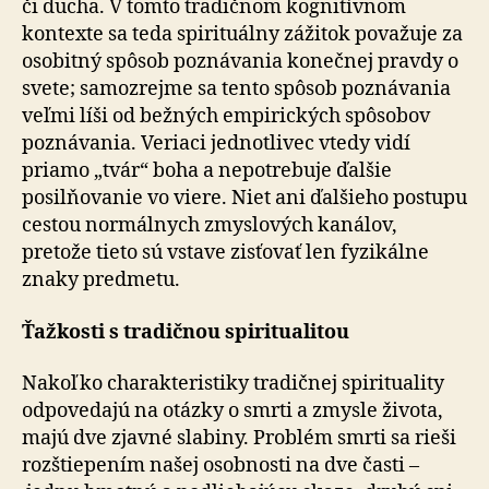
či ducha. V tomto tradičnom kognitívnom
kontexte sa teda spirituálny zá­ži­tok považuje za
osobitný spôsob poznávania konečnej pravdy o
svete; samozrejme sa tento spôsob poznávania
veľmi líši od bežných empirických spôsobov
poznávania. Veriaci jednotlivec vtedy vidí
priamo „tvár“ boha a ne­po­tre­bu­je ďalšie
posilňovanie vo viere. Niet ani ďalšieho postupu
cestou normálnych zmyslových kanálov,
pretože tieto sú vstave zisťovať len fyzikálne
znaky predmetu.
Ťažkosti s tradičnou spiritualitou
Nakoľko charakteristiky tradičnej spirituality
odpovedajú na otázky o smrti a zmysle života,
majú dve zjavné sla­bi­ny. Problém smrti sa rieši
rozštiepením našej osobnosti na dve časti –