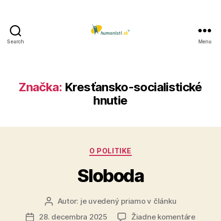
Search
Menu
Humanisti.sk
Značka:
Kresťansko-socialistické
hnutie
Kategórie
O POLITIKE
Sloboda
Autor:
je uvedený priamo v článku
Autor
článku
na
28. decembra 2025
Žiadne komentáre
Dátum