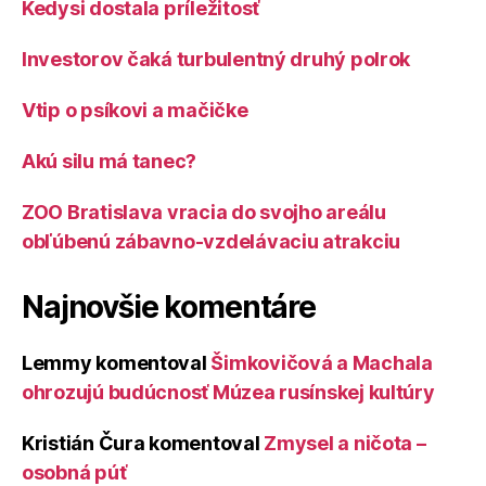
Kedysi dostala príležitosť
Investorov čaká turbulentný druhý polrok
Vtip o psíkovi a mačičke
Akú silu má tanec?
ZOO Bratislava vracia do svojho areálu
obľúbenú zábavno-vzdelávaciu atrakciu
Najnovšie komentáre
Lemmy
komentoval
Šimkovičová a Machala
ohrozujú budúcnosť Múzea rusínskej kultúry
Kristián Čura
komentoval
Zmysel a ničota –
osobná púť