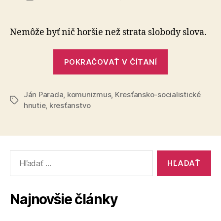
Slobod
článku
Nemôže byť nič horšie než strata slobody slova.
„Sloboda“
POKRAČOVAŤ V ČÍTANÍ
Ján Parada
,
komunizmus
,
Kresťansko-socialistické
Značky
hnutie
,
kresťanstvo
Vyhľadať:
Najnovšie články