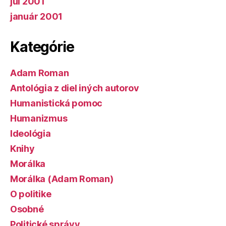
júl 2001
január 2001
Kategórie
Adam Roman
Antológia z diel iných autorov
Humanistická pomoc
Humanizmus
Ideológia
Knihy
Morálka
Morálka (Adam Roman)
O politike
Osobné
Politické správy