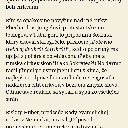
boli cirkvami.
Rím sa opakovane povyšuje nad iné cirkvi.
Eberhardovi Jüngelovi, protestantskému
teológovi v Tübingen, to pri­po­mí­na Sokrata,
ktorý citoval starogrécke príslovie „
Dob­ré­ho
treba aj dvakrát či trikrát!
“, keď si po druhý raz
upíjal z pohára s bolehlavom. (Žeby mala
rímska cirkev skončiť ako Sokrates?!) No darmo
radil Jüngel po uverejnení listu z Ríma, že
najlepšou odpoveďou naň bude nereagovať a
naďalej sa cítiť cirkvou v bežnom zmysle slova.
Od­mie­ta­vé reakcie sa sypali a sypú zo všetkých
strán.
Biskup Huber, predseda Rady evanjelickej
cirkvi v Ne­mec­ku, nazval „Odpovede“
premyslene „ekumenicky uráž­li­vý­mi“ a