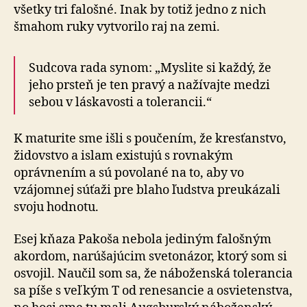
všetky tri falošné. Inak by totiž jedno z nich
šmahom ruky vytvorilo raj na zemi.
Sudcova rada synom: „Myslite si každý, že
jeho prsteň je ten pravý a nažívajte medzi
sebou v láskavosti a to­le­ran­cii.“
K maturite sme išli s poučením, že kresťanstvo,
židovstvo a islam existujú s rovnakým
oprávnením a sú povolané na to, aby vo
vzájomnej súťaži pre blaho ľudstva pre­u­ká­za­li
svoju hodnotu.
Esej kňaza Pakoša nebola jediným falošným
akordom, narúšajúcim svetonázor, ktorý som si
osvojil. Naučil som sa, že náboženská tolerancia
sa píše s veľkým T od re­ne­san­cie a osvietenstva,