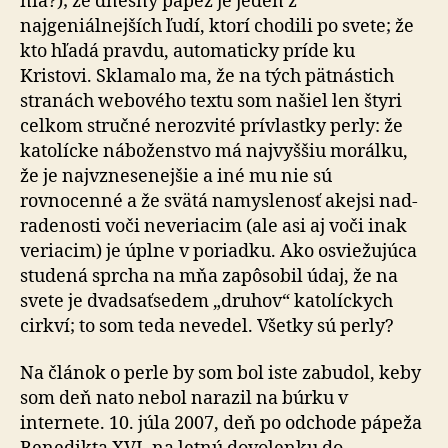
nia?); že dnešný pápež je jeden z
najgeniálnejších ľudí, ktorí chodili po svete; že
kto hľadá pravdu, au­to­ma­tic­ky príde ku
Kristovi. Sklamalo ma, že na tých pät­nás­tich
stranách webového textu som našiel len štyri
celkom stručné nerozvité prívlastky perly: že
katolícke ná­bo­žen­stvo má najvyššiu morálku,
že je najvznesenejšie a iné mu nie sú
rovnocenné a že svätá namyslenosť akejsi nad­
ra­de­nos­ti voči neveriacim (ale asi aj voči inak
veriacim) je úplne v poriadku. Ako osviežujúca
studená sprcha na mňa zapôsobil údaj, že na
svete je dvadsaťsedem „dru­hov“ katolíckych
cirkví; to som teda nevedel. Všetky sú perly?
Na článok o perle by som bol iste zabudol, keby
som deň nato nebol narazil na búrku v
internete. 10. júla 2007, deň po odchode pápeža