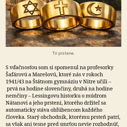
Tri prstene.
S vďačnosťou som si spomenul na profesorky
Šafárovú a Marešovú, ktoré nás v rokoch
1941/43 na Štátnom gym­ná­ziu v Nitre učili –
prvá na hodine slovenčiny, druhá na ho­di­ne
nemčiny – Lessingovu historku o múdrom
Nátanovi a jeho prsteni, ktorého držiteľ sa
automaticky stáva ob­ľú­ben­com každého
človeka. Starý obchodník, ktorému prsteň patrí,
sa však ani tesne pred smrťou nevie roz­hod­núť,