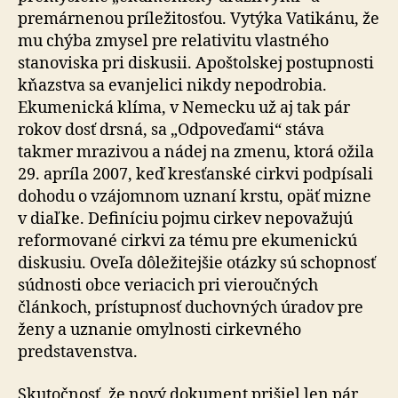
premárnenou príležitosťou. Vytýka Vatikánu, že
mu chýba zmysel pre relativitu vlastného
stanoviska pri diskusii. Apoštolskej postupnosti
kňazstva sa evanjelici nikdy nepodrobia.
Ekumenická klíma, v Nemecku už aj tak pár
rokov dosť drsná, sa „Odpoveďami“ stáva
takmer mrazivou a nádej na zmenu, ktorá ožila
29. apríla 2007, keď kresťanské cirkvi podpísali
dohodu o vzájomnom uznaní krstu, opäť mizne
v diaľke. Definíciu pojmu cirkev nepovažujú
reformované cirkvi za tému pre ekumenickú
diskusiu. Oveľa dôležitejšie otázky sú schopnosť
súdnosti obce veriacich pri vieroučných
článkoch, prístupnosť duchovných úradov pre
ženy a uznanie omylnosti cir­kev­né­ho
predstavenstva.
Skutočnosť, že nový dokument prišiel len pár