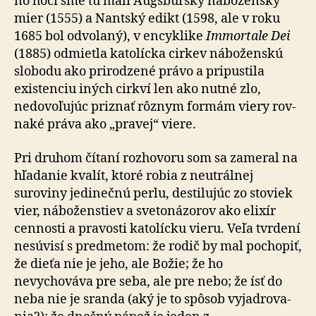
no hoci sme tu mali Augsburský náboženský
mier (1555) a Nantský edikt (1598, ale v roku
1685 bol odvolaný), v encyklike
Immortale Dei
(1885) od­miet­la katolícka cirkev náboženskú
slobodu ako pri­ro­dze­né právo a pripustila
existenciu iných cirkví len ako nut­né zlo,
nedovoľujúc priznať rôznym formám viery rov­
na­ké práva ako „pravej“ viere.
Pri druhom čítaní rozhovoru som sa zameral na
hľadanie kvalít, ktoré robia z neutrálnej
suroviny jedinečnú perlu, destilujúc zo stoviek
vier, náboženstiev a svetonázorov ako elixír
cennosti a pravosti katolícku vieru. Veľa tvrdení
nesúvisí s predmetom: že rodič by mal pochopiť,
že dieťa nie je jeho, ale Božie; že ho
nevychováva pre seba, ale pre nebo; že ísť do
neba nie je sranda (aký je to spôsob vy­jad­ro­va­