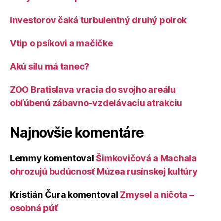
Investorov čaká turbulentný druhý polrok
Vtip o psíkovi a mačičke
Akú silu má tanec?
ZOO Bratislava vracia do svojho areálu
obľúbenú zábavno-vzdelávaciu atrakciu
Najnovšie komentáre
Lemmy
komentoval
Šimkovičová a Machala
ohrozujú budúcnosť Múzea rusínskej kultúry
Kristián Čura
komentoval
Zmysel a ničota –
osobná púť