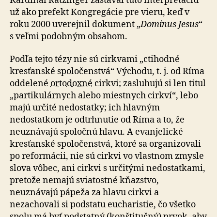
Kardinál Ratzinger zastával túto interpretáciu
už ako prefekt Kongregácie pre vieru, keď v
roku 2000 uverejnil do­ku­ment „
Dominus Jesus
“
s veľmi podobným obsahom.
Podľa tejto tézy nie sú cirkvami „ctihodné
kresťanské spoločenstvá“ Východu, t. j. od Ríma
oddelené
ortodoxné
cirkvi; zasluhujú si len titul
„partikulárnych alebo miestnych cirkví“, lebo
majú určité nedostatky; ich hlavným
nedostatkom je odtrhnutie od Ríma a to, že
neuznávajú spoločnú hlavu. A evanjelické
kresťanské spoločenstvá, ktoré sa organizovali
po reformácii, nie sú cirkvi vo vlastnom zmysle
slova vôbec, ani cirkvi s ur­či­tý­mi nedostatkami,
pretože nemajú sviatostné kňazstvo,
neuznávajú pápeža za hlavu cirkvi a
nezachovali si pod­sta­tu eucharistie, čo všetko
spolu má byť podstatný (kon­šti­tuč­ný) prvok, aby