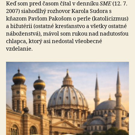
Keď som pred časom čítal v denníku
SME
(12. 7.
2007) siahodlhý rozhovor Karola Sudora s
kňazom Pavlom Pakošom o perle (katolicizmus)
a bižutérii (ostatné kres­ťan­stvo a všetky ostatné
náboženstvá), mávol som rukou nad nadutosťou
chlapca, ktorý asi nedostal všeobecné
vzdelanie.