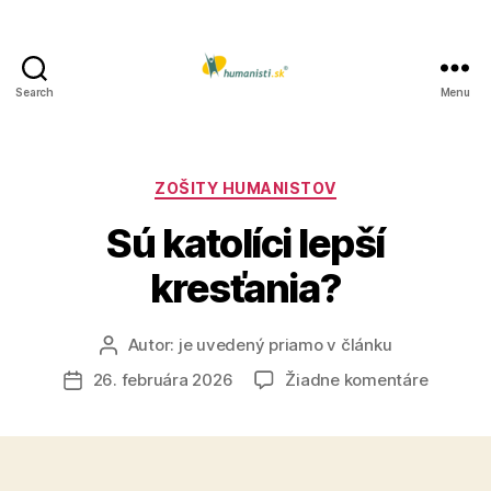
Search
Menu
Humanisti.sk
Kategórie
ZOŠITY HUMANISTOV
Sú katolíci lepší
kresťania?
Autor:
je uvedený priamo v článku
Autor
článku
na
26. februára 2026
Žiadne komentáre
Dátum
Sú
článku
katolíci
lepší
kresťan