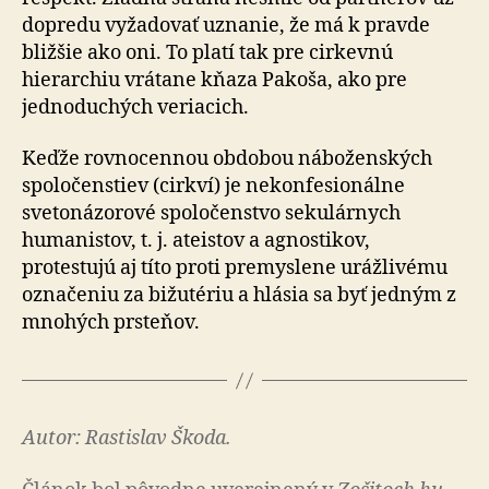
dopredu vyžadovať uznanie, že má k pravde
bližšie ako oni. To platí tak pre cirkevnú
hierarchiu vrátane kňaza Pakoša, ako pre
jednoduchých veriacich.
Keďže rovnocennou obdobou náboženských
spo­lo­čen­stiev (cirkví) je nekonfesionálne
svetonázorové spo­lo­čen­stvo sekulárnych
humanistov, t. j. ateistov a agnostikov,
protestujú aj títo proti premyslene urážlivému
označeniu za bižutériu a hlásia sa byť jedným z
mnohých prsteňov.
Autor: Rastislav Škoda.