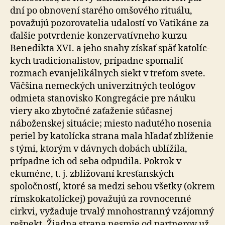
dní po ob­no­ve­ní starého omšového rituálu,
považujú pozorovatelia udalostí vo Vatikáne za
ďalšie potvrdenie kon­zer­va­tív­ne­ho kurzu
Benedikta XVI. a jeho snahy získať späť ka­to­líc­
kych tra­di­cio­na­lis­tov, prípadne spomaliť
rozmach evan­je­li­kál­nych siekt v treťom svete.
Väčšina nemeckých uni­ver­zit­ných teológov
odmieta stanovisko Kongregácie pre náuku
viery ako zbytočné zaťaženie súčasnej
náboženskej situácie; miesto nadutého nosenia
periel by katolícka strana mala hľadať zblíženie
s tými, ktorým v dávnych dobách ublížila,
prípadne ich od seba odpudila. Pokrok v
ekuméne, t. j. zbližovaní kresťanských
spoločností, ktoré sa medzi sebou všetky (okrem
rímskokatolíckej) považujú za rovnocenné
cirkvi, vyžaduje trvalý mnohostranný vzájomný
rešpekt. Žiadna strana nesmie od partnerov už