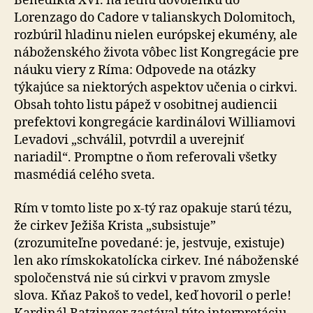
Benedikta XVI. na letnú dovolenku do
Lorenzago do Cadore v talianskych Dolomitoch,
rozbúril hladinu nielen európskej ekumény, ale
náboženského ži­vo­ta vôbec list Kongregácie pre
náuku viery z Ríma: Od­po­ve­de na otázky
týkajúce sa niektorých aspektov učenia o cirkvi.
Obsah tohto listu pápež v osobitnej audiencii
prefektovi kongregácie kardinálovi Williamovi
Levadovi „schválil, potvrdil a uverejniť
nariadil“. Promptne o ňom referovali všetky
masmédiá celého sveta.
Rím v tomto liste po x-tý raz opakuje starú tézu,
že cirkev Ježiša Krista „subsistuje”
(zrozumiteľne povedané: je, jestvuje, existuje)
len ako rímskokatolícka cirkev. Iné náboženské
spoločenstvá nie sú cirkvi v pravom zmysle
slova. Kňaz Pakoš to vedel, keď hovoril o perle!