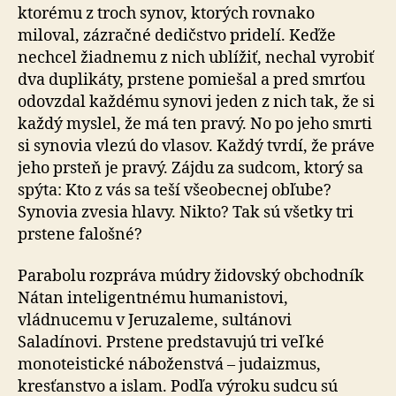
ktorému z troch synov, ktorých rovnako
miloval, zázračné dedičstvo pridelí. Keďže
nechcel žiadnemu z nich ublížiť, nechal vyrobiť
dva duplikáty, prstene po­mie­šal a pred smrťou
odovzdal každému synovi jeden z nich tak, že si
každý myslel, že má ten pravý. No po jeho smrti
si synovia vlezú do vlasov. Každý tvrdí, že práve
jeho prsteň je pravý. Zájdu za sudcom, ktorý sa
spýta: Kto z vás sa teší všeobecnej obľube?
Synovia zvesia hlavy. Nikto? Tak sú všetky tri
prstene falošné?
Parabolu rozpráva múdry židovský obchodník
Nátan inteligentnému humanistovi,
vládnucemu v Jeruzaleme, sultánovi
Saladínovi. Prstene predstavujú tri veľké
monoteistické náboženstvá – judaizmus,
kresťanstvo a islam. Podľa výroku sudcu sú