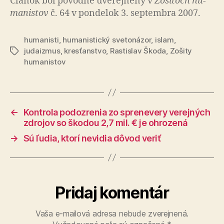
Článok bol pô­vod­ne uve­rej­ne­ný v
Zo­ši­toch hu­
ma­nis­tov
č. 64 v pondelok 3. septembra 2007.
humanisti
,
humanistický svetonázor
,
islam
,
judaizmus
,
kresťanstvo
,
Rastislav Škoda
,
Zošity
Značky
humanistov
←
Kontrola podozrenia zo sprenevery verejných
zdrojov so škodou 2,7 mil. € je ohrozená
→
Sú ľudia, ktorí nevidia dôvod veriť
Pridaj komentár
Vaša e-mailová adresa nebude zverejnená.