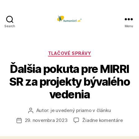
Search
Menu
Humanisti.sk
Kategórie
TLAČOVÉ SPRÁVY
Ďalšia pokuta pre MIRRI
SR za projekty bývalého
vedenia
Autor:
je uvedený priamo v článku
Autor
článku
na
29. novembra 2023
Žiadne komentáre
Dátum
Ďalšia
článku
pokuta