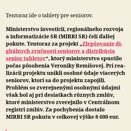
pre
MIRRI
SR
Tentoraz ide o tablety pre se­ni­o­rov.
za
projekt
Ministerstvo investícií, regio­nál­neho roz­voja
bývalé
a in­for­ma­ti­zácie SR (MIRRI SR) čelí ďalšej
vedeni
pokute. Ten­to­raz za pro­jekt „
Zlep­šo­va­nie di­
gi­tál­nych zruč­ností seniorov a distri­bú­cia
senior tabletov
“, ktorý mi­nis­ter­stvo spustilo
počas pô­so­be­nia Veroniky Remišovej. Pri re­a­
li­zácii pro­jektu unikli osobné údaje via­ce­rých
seniorov, ktorí sa do pro­jektu zapojili.
Problém so zve­rej­ne­nými osobnými údajmi
však bol aj pri de­siat­kach rôznych zmlúv,
ktoré mi­nis­ter­stvo zve­rej­nilo v Cen­trál­nom
registri zmlúv. Za po­chy­be­nia dostalo
MIRRI SR pokutu v cel­ko­vej výške 8 600 eur.