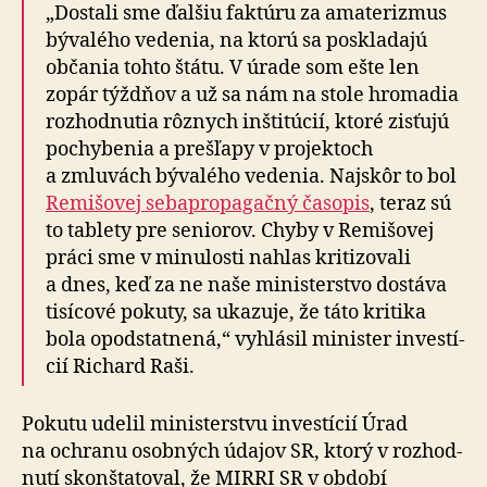
„Dostali sme ďalšiu faktúru za ama­te­riz­mus
bývalého vedenia, na ktorú sa poskla­dajú
občania tohto štátu. V úrade som ešte len
zopár týždňov a už sa nám na stole hro­ma­dia
roz­hod­nu­tia rôznych inšti­túcií, ktoré zisťujú
po­chy­be­nia a prešľapy v pro­jek­toch
a zmluvách bývalého vedenia. Najskôr to bol
Remišovej seba­pro­pa­gačný ča­so­pis
, teraz sú
to tablety pre se­ni­o­rov. Chyby v Re­mi­šo­vej
práci sme v mi­nu­losti nahlas kri­ti­zo­vali
a dnes, keď za ne naše mi­nis­ter­stvo dostáva
tisí­cové pokuty, sa ukazuje, že táto kritika
bola opod­stat­nená,“ vyhlásil minister in­ves­tí­
cií Richard Raši.
Pokutu udelil ministerstvu investícií Úrad
na ochranu osobných údajov SR, ktorý v roz­hod­
nutí skon­šta­to­val, že MIRRI SR v ob­dobí