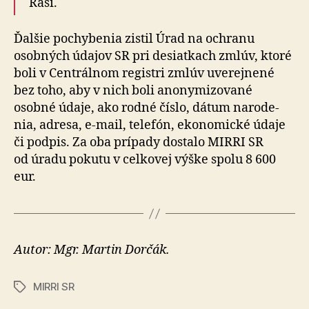
Raši.
Ďalšie pochybenia zistil Úrad na ochranu
osobných údajov SR pri de­siat­kach zmlúv, ktoré
boli v Cen­trál­nom registri zmlúv uve­rej­ne­né
bez toho, aby v nich boli ano­ny­mi­zo­va­né
osobné údaje, ako rodné číslo, dátum na­ro­de­
nia, adresa, e-mail, te­le­fón, eko­no­mické údaje
či pod­pis. Za oba prí­pa­dy dostalo MIRRI SR
od úradu po­ku­tu v cel­ko­vej výške spolu 8 600
eur.
Autor: Mgr. Martin Dorčák.
MIRRI SR
Značky