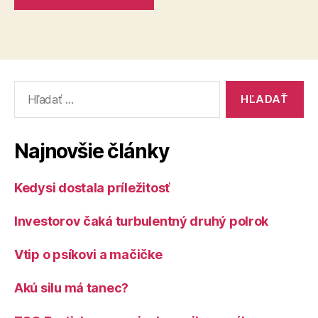
Vyhľadať:
Najnovšie články
Kedysi dostala príležitosť
Investorov čaká turbulentný druhý polrok
Vtip o psíkovi a mačičke
Akú silu má tanec?