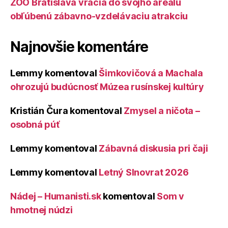
ZOO Bratislava vracia do svojho areálu
obľúbenú zábavno-vzdelávaciu atrakciu
Najnovšie komentáre
Lemmy
komentoval
Šimkovičová a Machala
ohrozujú budúcnosť Múzea rusínskej kultúry
Kristián Čura
komentoval
Zmysel a ničota –
osobná púť
Lemmy
komentoval
Zábavná diskusia pri čaji
Lemmy
komentoval
Letný Slnovrat 2026
Nádej – Humanisti.sk
komentoval
Som v
hmotnej núdzi