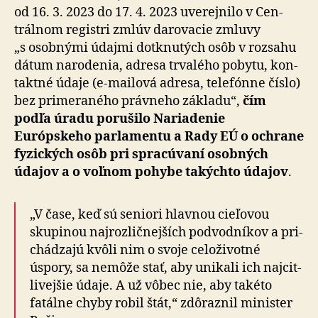
od 16. 3. 2023 do 17. 4. 2023 uve­rej­nilo v Cen­
trál­nom registri zmlúv da­ro­va­cie zmluvy
„s osob­nými údajmi dotknu­tých osôb v roz­sahu
dátum na­ro­de­nia, adresa trvalého pobytu, kon­
tak­tné údaje (e-mailová adresa, te­le­fón­ne číslo)
bez pri­me­ra­ného právneho základu“,
čím
podľa úradu po­ru­šilo Na­ria­de­nie
Európskeho par­la­men­tu a Rady EÚ o ochrane
fyzických osôb pri spra­cú­vaní osobných
údajov a o voľ­nom pohybe takýchto údajov
.
„V čase, keď sú seniori hlavnou cieľovou
skupinou naj­roz­lič­nej­ších pod­vod­ní­kov a pri­
chá­dzajú kvôli nim o svoje ce­lo­ži­vot­né
úspory, sa nemôže stať, aby unikali ich naj­cit­
li­vej­šie údaje. A už vôbec nie, aby takéto
fatálne chyby robil štát,“ zdô­raz­nil minister