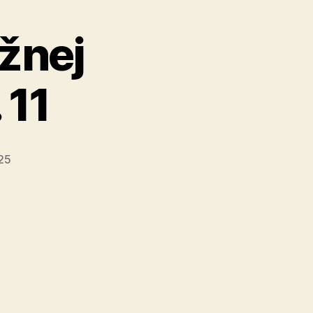
žnej
 11
25
tenie