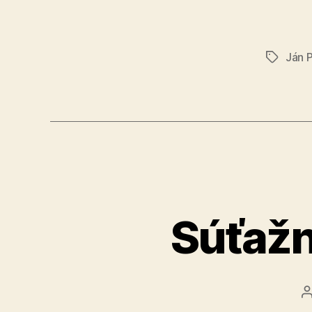
Ján 
Značky
Súťažn
č