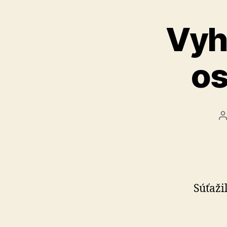
Vyh
os
A
č
Súťaži