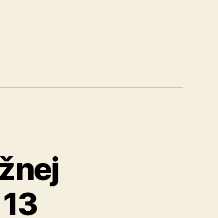
rovky
žnej
 13