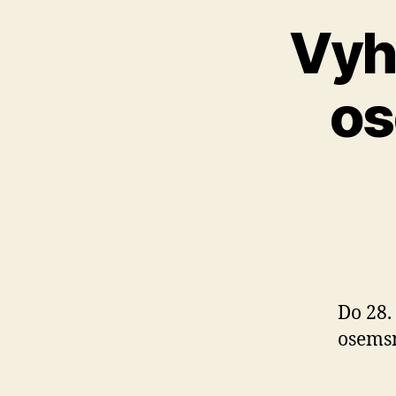
Vyh
os
Do 28.
osems