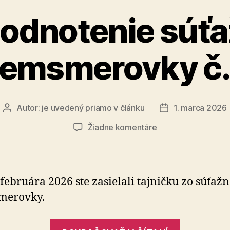
odnotenie súťa
emsmerovky č.
Autor:
je uvedený priamo v článku
1. marca 2026
Autor
Dátum
článku
článku
na
Žiadne komentáre
Vyhodnotenie
súťažnej
osemsmerovky
č.
 februára 2026 ste zasielali tajničku zo súťažn
12
merovky.
„Vyhodno