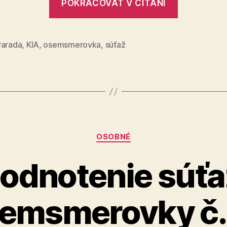
POKRAČOVAŤ V ČÍTANÍ
súťažnej
osemsme
č.
Parada
,
KIA
,
osemsmerovka
,
súťaž
12“
Kategórie
OSOBNÉ
odnotenie súťa
emsmerovky č.