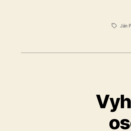
Ján 
Značky
Vyh
os