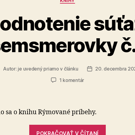
KNIHY
odnotenie súťa
emsmerovky č.
Autor:
je uvedený priamo v článku
20. decembra 20
utor
Dátum
lánku
článku
na
1 komentár
Vyhodnotenie
súťažnej
osemsmerovky
č.
lo sa o knihu Rýmované príbehy.
11
„Vyhodno
POKRAČOVAŤ V ČÍTANÍ