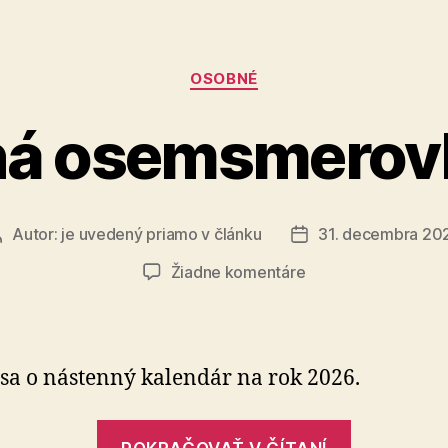
Kategórie
OSOBNÉ
á osemsmerovk
Autor:
je uvedený priamo v článku
31. decembra 20
Autor
Dátum
článku
článku
na
Žiadne komentáre
Súťažná
osemsmerovka
č.
13
 sa o nástenný kalendár na rok 2026.
„Súťažná