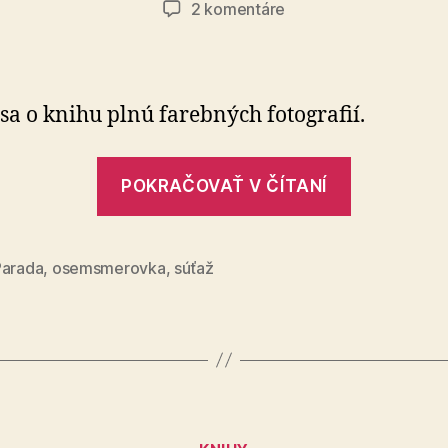
na
2 komentáre
Súťažná
osemsmerovka
č.
12
 sa o knihu plnú farebných fotografií.
„Súťažná
POKRAČOVAŤ V ČÍTANÍ
osemsme
č.
12“
Parada
,
osemsmerovka
,
súťaž
Kategórie