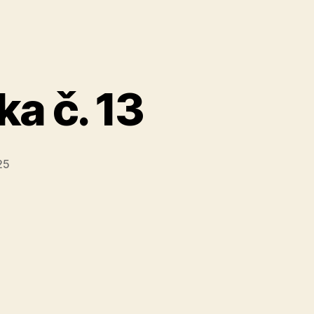
a č. 13
25