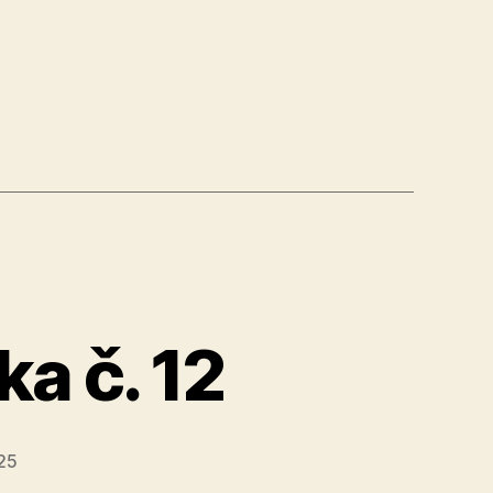
rovka
a č. 12
25