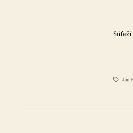
Súťaží
Ján 
Značky