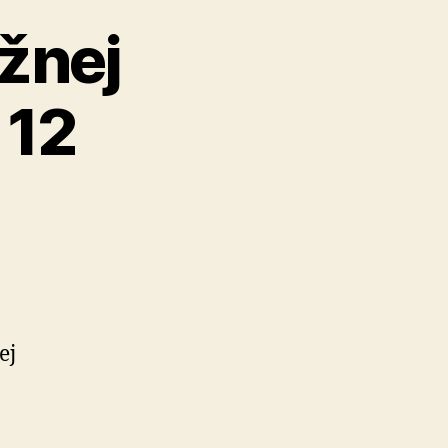
žnej
 12
ej
tenie