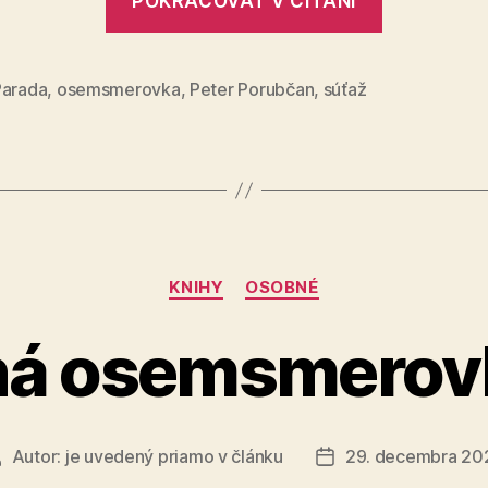
POKRAČOVAŤ V ČÍTANÍ
osemsme
č.
13“
Parada
,
osemsmerovka
,
Peter Porubčan
,
súťaž
Kategórie
KNIHY
OSOBNÉ
á osemsmerovk
Autor:
je uvedený priamo v článku
29. decembra 20
Autor
Dátum
lánku
článku