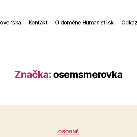
lovenska
Kontakt
O doméne Humanisti.sk
Odka
Značka:
osemsmerovka
Kategórie
OSOBNÉ