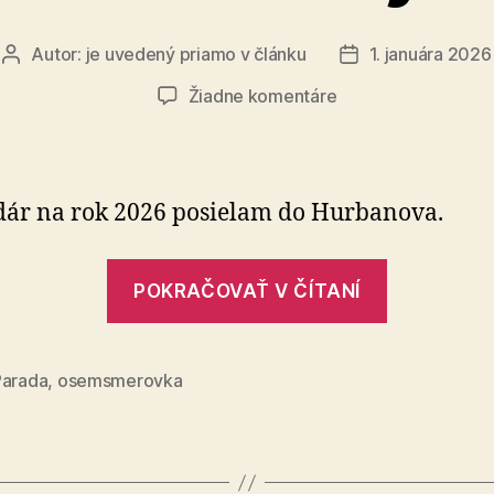
Autor:
je uvedený priamo v článku
1. januára 2026
Autor
Dátum
článku
článku
na
Žiadne komentáre
Vyhodnotenie
súťažnej
osemsmerovky
č.
ár na rok 2026 posielam do Hurbanova.
13
„Vyhodno
POKRAČOVAŤ V ČÍTANÍ
súťažnej
osemsme
č.
Parada
,
osemsmerovka
13“