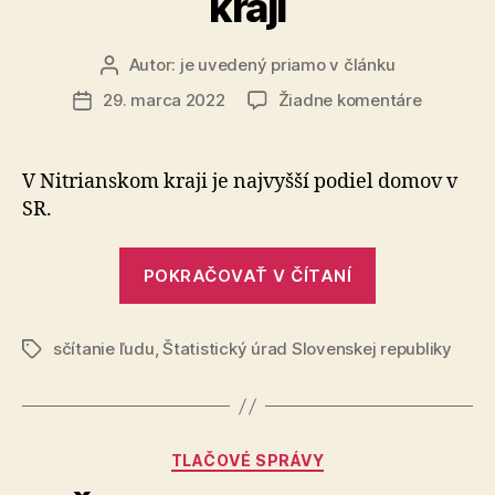
kraji
Autor:
je uvedený priamo v článku
Autor
článku
na
29. marca 2022
Žiadne komentáre
Dátum
Čo
článku
odhalili
základné
V Nitrianskom kraji je najvyšší podiel domov v
výsledky
SR.
sčítania
domov
„Čo
a
POKRAČOVAŤ V ČÍTANÍ
odhalili
bytov
o
základné
Nitrians
sčítanie ľudu
,
Štatistický úrad Slovenskej republiky
výsledky
Značky
kraji
sčítania
domov
a
Kategórie
TLAČOVÉ SPRÁVY
bytov