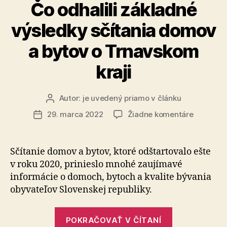
o
Čo odhalili základné
Nitrianskom
výsledky sčítania domov
kraji“
a bytov o Trnavskom
kraji
Autor:
je uvedený priamo v článku
Autor
článku
na
29. marca 2022
Žiadne komentáre
Dátum
Čo
článku
odhalili
základné
Sčítanie domov a bytov, ktoré odštartovalo ešte
výsledky
v roku 2020, prinieslo mnohé zaujímavé
sčítania
informácie o domoch, bytoch a kvalite bývania
domov
obyvateľov Slovenskej republiky.
a
bytov
„Čo
o
POKRAČOVAŤ V ČÍTANÍ
Trnavsk