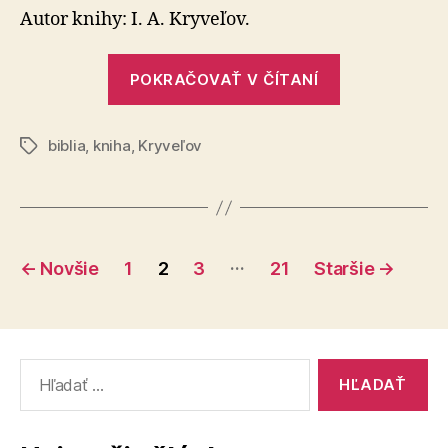
vedy
Autor knihy: I. A. Kryveľov.
–
4.
„Biblia
kapitola
POKRAČOVAŤ V ČÍTANÍ
očami
vedy
biblia
,
kniha
,
Kryveľov
–
Značky
4.
kapitola“
Stránkovanie
…
←
Novšie
1
2
3
21
Staršie
→
príspevkov
Vyhľadať: