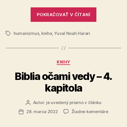
„Kde
POKRAČOVAŤ V ČÍTANÍ
sú
hranice
humanizmus
,
kniha
,
Yuval Noah Harari
humanizmu
Značky
Kategórie
KNIHY
Biblia očami vedy – 4.
kapitola
Autor:
je uvedený priamo v článku
Autor
článku
na
28. marca 2022
Žiadne komentáre
Dátum
Biblia
článku
očami