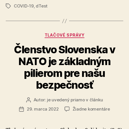
COVID-19
,
dTest
doprave“
Značky
Kategórie
TLAČOVÉ SPRÁVY
Členstvo Slovenska v
NATO je základným
pilierom pre našu
bezpečnosť
Autor:
je uvedený priamo v článku
Autor
článku
na
29. marca 2022
Žiadne komentáre
Dátum
Členstvo
článku
Slovensk
v