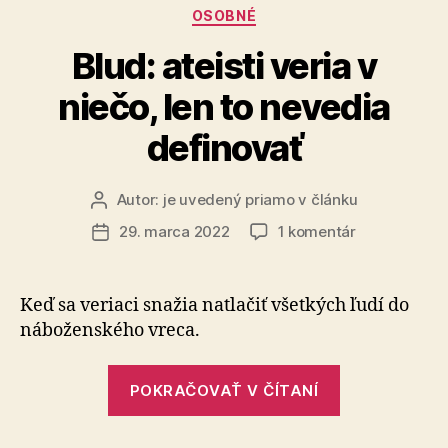
Kategórie
OSOBNÉ
pre
deti
Blud: ateisti veria v
a
niečo, len to nevedia
šport!“
definovať
Autor:
je uvedený priamo v článku
Autor
článku
na
29. marca 2022
1 komentár
Dátum
Blud:
článku
ateisti
veria
Keď sa veriaci snažia natlačiť všetkých ľudí do
v
náboženského vreca.
niečo,
len
„Blud:
to
POKRAČOVAŤ V ČÍTANÍ
ateisti
nevedia
definovať
veria