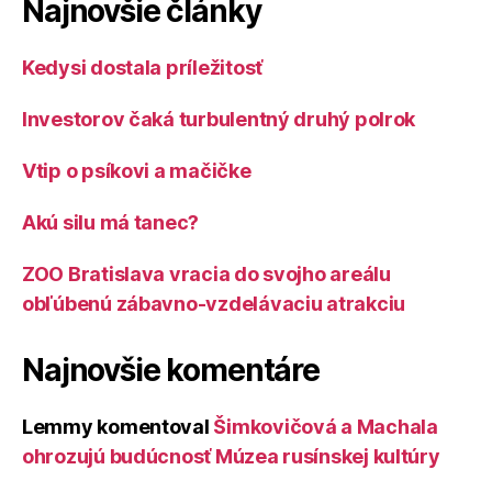
Najnovšie články
Kedysi dostala príležitosť
Investorov čaká turbulentný druhý polrok
Vtip o psíkovi a mačičke
Akú silu má tanec?
ZOO Bratislava vracia do svojho areálu
obľúbenú zábavno-vzdelávaciu atrakciu
Najnovšie komentáre
Lemmy
komentoval
Šimkovičová a Machala
ohrozujú budúcnosť Múzea rusínskej kultúry