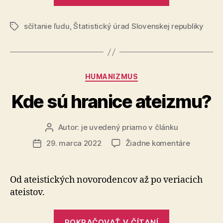
odhalili
kraji
základné
sčítanie ľudu
,
Štatistický úrad Slovenskej republiky
výsledky
Značky
sčítania
domov
a
Kategórie
HUMANIZMUS
bytov
o
Kde sú hranice ateizmu?
Trnavskom
kraji“
Autor:
je uvedený priamo v článku
Autor
článku
na
29. marca 2022
Žiadne komentáre
Dátum
Kde
článku
sú
hranice
Od ateistických novorodencov až po veriacich
ateizmu?
ateistov.
„Kde
POKRAČOVAŤ V ČÍTANÍ