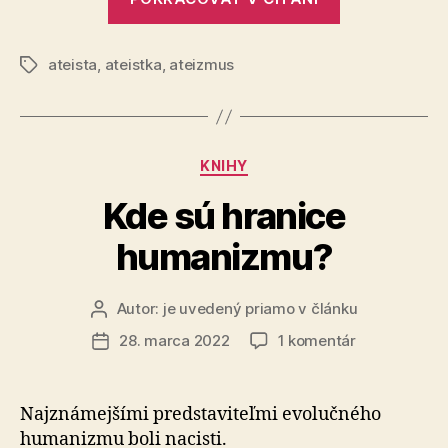
sú
hranice
ateista
,
ateistka
,
ateizmus
ateizmu?“
Značky
Kategórie
KNIHY
Kde sú hranice
humanizmu?
Autor:
je uvedený priamo v článku
Autor
článku
na
28. marca 2022
1 komentár
Dátum
Kde
článku
sú
hranice
Najznámejšími predstaviteľmi evolučného
humanizmu?
humanizmu boli nacisti.