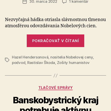
na
30. marca 2022
1 komentár
Dátum
Podvod:
článku
„Nobelova“
cena
Nezvyčajná hádka otriasla slávnostnou tlmenou
za
atmosférou odovzdávania Nobelových cien.
ekonómiu
„Podvod:
POKRAČOVAŤ V ČÍTANÍ
„Nobelova“
cena
Hazel Hendersonová
,
nositelia Nobelovej ceny
za
,
Značky
podvod
,
Rastislav Škoda
,
Zošity humanistov
ekonómiu“
Kategórie
TLAČOVÉ SPRÁVY
Banskobystrický kraj
potrebuje aktívnu