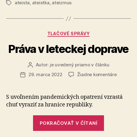
ateista
,
ateistka
,
ateizmus
v
Značky
niečo,
len
to
Kategórie
TLAČOVÉ SPRÁVY
nevedia
definovať“
Práva v leteckej doprave
Autor:
je uvedený priamo v článku
Autor
článku
na
29. marca 2022
Žiadne komentáre
Dátum
Práva
článku
v
leteckej
S uvoľnením pandemických opatrení vzrastá
doprave
chuť vyraziť za hranice republiky.
„Práva
POKRAČOVAŤ V ČÍTANÍ
v
leteckej