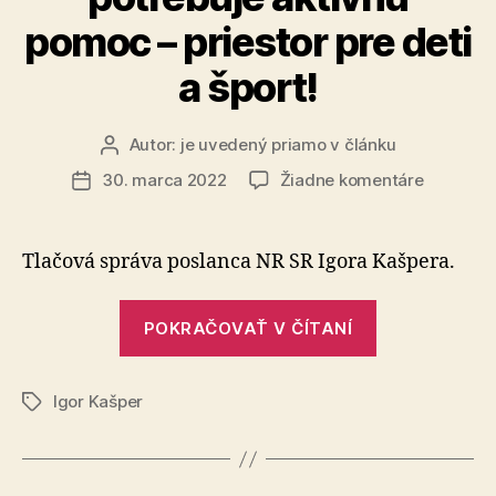
pomoc – priestor pre deti
a šport!
Autor:
je uvedený priamo v článku
Autor
článku
na
30. marca 2022
Žiadne komentáre
Dátum
Banskoby
článku
kraj
potrebuj
Tlačová správa poslanca NR SR Igora Kašpera.
aktívnu
pomoc
„Banskobyst
–
POKRAČOVAŤ V ČÍTANÍ
kraj
priestor
potrebuje
pre
deti
Igor Kašper
aktívnu
Značky
a
pomoc
šport!
–
priestor