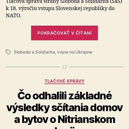
Tlačová správa strany Sloboda a Solidarita (SaS)
NATO
k 18. výročiu vstupu Slovenskej republiky do
je
NATO.
základn
pilierom
„Členstvo
pre
POKRAČOVAŤ V ČÍTANÍ
Slovenska
našu
bezpečno
v
Sloboda a Solidarita
,
vojna na Ukrajine
NATO
Značky
je
základným
pilierom
Kategórie
TLAČOVÉ SPRÁVY
pre
našu
Čo odhalili základné
bezpečnosť“
výsledky sčítania domov
a bytov o Nitrianskom