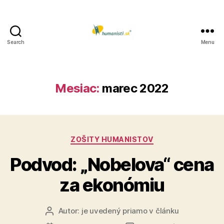
Search
Menu
Humanisti.sk
Mesiac:
marec 2022
Kategórie
ZOŠITY HUMANISTOV
Podvod: „Nobelova“ cena
za ekonómiu
Autor:
je uvedený priamo v článku
Autor
článku