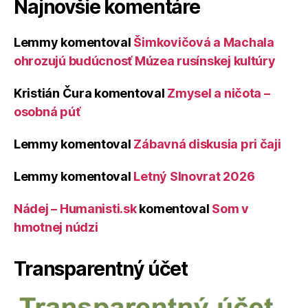
Najnovšie komentáre
Lemmy
komentoval
Šimkovičová a Machala
ohrozujú budúcnosť Múzea rusínskej kultúry
Kristián Čura
komentoval
Zmysel a ničota –
osobná púť
Lemmy
komentoval
Zábavná diskusia pri čaji
Lemmy
komentoval
Letný Slnovrat 2026
Nádej – Humanisti.sk
komentoval
Som v
hmotnej núdzi
Transparentný účet