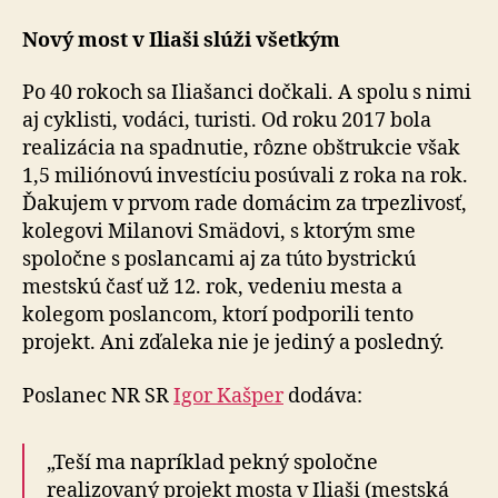
Nový most v Iliaši slúži všetkým
Po 40 rokoch sa Iliašanci dočkali. A spolu s nimi
aj cyklisti, vodáci, turisti. Od roku 2017 bola
realizácia na spadnutie, rôzne obštrukcie však
1,5 miliónovú investíciu posúvali z roka na rok.
Ďakujem v prvom rade domácim za trpezlivosť,
kolegovi Milanovi Smädovi, s ktorým sme
spoločne s poslancami aj za túto bystrickú
mestskú časť už 12. rok, vedeniu mesta a
kolegom poslancom, ktorí podporili tento
projekt. Ani zďaleka nie je jediný a posledný.
Poslanec NR SR
Igor Kašper
dodáva:
„Teší ma napríklad pekný spoločne
realizovaný projekt mosta v Iliaši (mestská