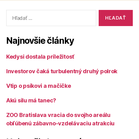
Vyhľadať:
Najnovšie články
Kedysi dostala príležitosť
Investorov čaká turbulentný druhý polrok
Vtip o psíkovi a mačičke
Akú silu má tanec?
ZOO Bratislava vracia do svojho areálu
obľúbenú zábavno-vzdelávaciu atrakciu