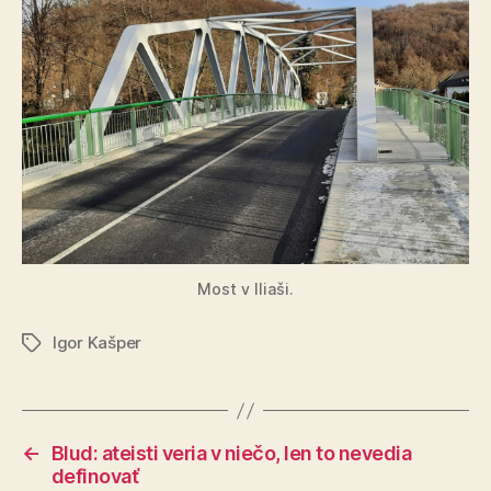
Most v Iliaši.
Igor Kašper
Značky
←
Blud: ateisti veria v niečo, len to nevedia
definovať