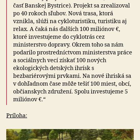
časť Banskej Bystrice). Projekt sa zrealizoval
po 40 rokoch sľubov. Nová trasa, ktorá
vznikla, slúži na cykloturistiku, turistiku aj
relax. A čaká nás ďalších 100 miliónov €,
ktoré investujeme do cyklotrás cez
ministerstvo dopravy. Okrem toho sa nám
podarilo prostredníctvom ministerstva práce
a sociálnych vecí získať 100 nových
ekologických detských ihrísk s
bezbariérovými prvkami. Na nové ihriská sa
v dohľadnom čase môže tešiť 100 miest, obcí,
občianskych združení. Spolu investujeme 5
miliónov €.“
Príloha: