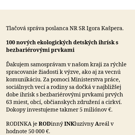
Banskoby
článku
kraj
potrebuj
aktívnu
pomoc
Tlačová správa poslanca NR SR Igora Kašpera.
–
priestor
100 nových ekologických detských ihrísk s
pre
bezbariérovými prvkami
deti
a
Ďakujem samosprávam v našom kraji za rýchle
šport!
spracovanie žiadosti k výzve, ako aj za vecnú
komunikáciu. Za pomoci Ministerstva práce,
sociálnych vecí a rodiny sa dočká v najbližšej
dobe ihrísk s bezbariérovými prvkami prvých
63 miest, obcí, občianskych združení a cirkví.
Dokopy investujeme takmer 5 miliónov €.
RODINKA je
ROD
inný
INK
luzívny
A
reál v
hodnote 50 000 €.