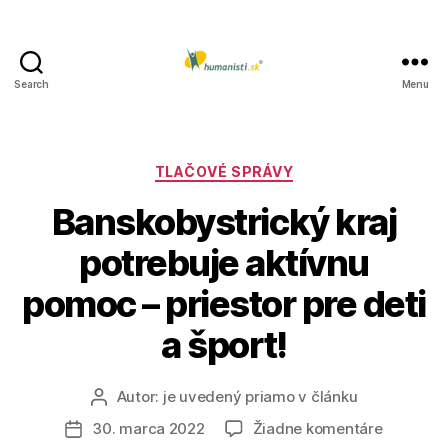
Search
Menu
Humanisti.sk
Kategórie
TLAČOVÉ SPRÁVY
Banskobystrický kraj
potrebuje aktívnu
pomoc – priestor pre deti
a šport!
Autor:
je uvedený priamo v článku
Autor
článku
na
30. marca 2022
Žiadne komentáre
Dátum