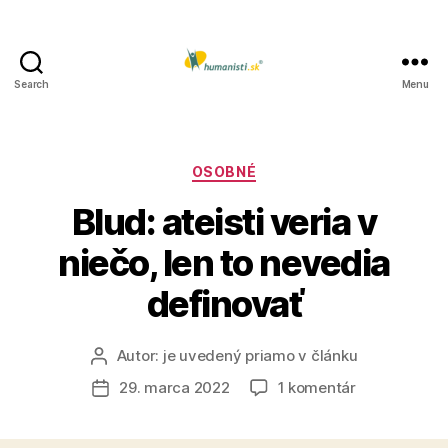
Search
Menu
Humanisti.sk
Kategórie
OSOBNÉ
Blud: ateisti veria v
niečo, len to nevedia
definovať
Autor:
je uvedený priamo v článku
Autor
článku
na
29. marca 2022
1 komentár
Dátum
Blud:
článku
ateisti