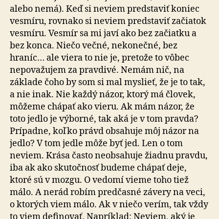
alebo nemá). Keď si neviem predstaviť koniec
vesmíru, rovnako si neviem predstaviť začiatok
vesmíru. Vesmír sa mi javí ako bez začiatku a
bez konca. Niečo večné, nekonečné, bez
hraníc… ale viera to nie je, pretože to vôbec
nepovažujem za pravdivé. Nemám nič, na
základe čoho by som si mal myslieť, že je to tak,
a nie inak. Nie každý názor, ktorý má človek,
môžeme chápať ako vieru. Ak mám názor, že
toto jedlo je výborné, tak aká je v tom pravda?
Prípadne, koľko právd obsahuje môj názor na
jedlo? V tom jedle môže byť jed. Len o tom
neviem. Krása často neobsahuje žiadnu pravdu,
iba ak ako skutočnosť budeme chápať deje,
ktoré sú v mozgu. O vedomí vieme toho tiež
málo. A nerád robím predčasné závery na veci,
o ktorých viem málo. Ak v niečo verím, tak vždy
to viem definovať. Napríklad: Neviem, aký je