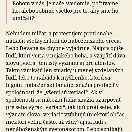
Bohom v nás, je naše svedomie, počúvame
ho, alebo robíme všetko pre to, aby sme ho
umlčali?“
Nebudem mlčať, a protestujem proti snahe
natlačiť všetkých ľudí do náboženského vreca.
Lebo Devana sa chybne vyjadruje. Najprv opíše
ľudí, ktorí veria v nejakého boha, a vzápätí dáva
slovu „viera“ ten istý význam aj pre ateistov.
Takto vznikajú len zmätky u menej vzdelaných
ľudí, lebo to nabáda k myšlienke, ktorú sa
bigotní náboženskí fanatici snažia pretlačiť v
spoločnosti, že „všetci sú veriaci“. Ak v
spoločnosti sa nábožní ľudia snažia uzurpovať
pre seba výraz „veriaci“, tak idú proti sebe, ak
význam slova „veriaci“ vzťahujú (niektorí občas,
niektorí veľmi často, až vždy) aj na ľudí s
nenáboženským svetonázorom. Lebo vznikajú