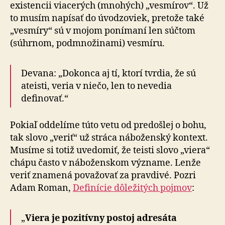
existencii viacerých (mnohých) „vesmírov“. Už
to musím napísať do úvodzoviek, pretože také
„vesmíry“ sú v mojom ponímaní len súčtom
(súhrnom, podmnožinami) vesmíru.
Devana: „Dokonca aj tí, ktorí tvrdia, že sú
ateisti, veria v niečo, len to nevedia
definovať.“
Pokiaľ oddelíme túto vetu od predošlej o bohu,
tak slovo „veriť“ už stráca náboženský kontext.
Musíme si totiž uvedomiť, že teisti slovo „viera“
chápu často v náboženskom význame. Lenže
veriť znamená považovať za pravdivé. Pozri
Adam Roman,
Definície dôležitých pojmov
:
„
Viera je pozitívny postoj adresáta