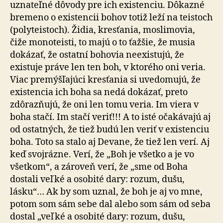
uznateľné dôvody pre ich existenciu. Dôkazné
bremeno o existencii bohov totiž leží na teistoch
(polyteistoch). Židia, kresťania, moslimovia,
čiže monoteisti, to majú o to ťažšie, že musia
dokázať, že ostatní bohovia neexistujú, že
existuje práve len ten boh, v ktorého oni veria.
Viac premýšľajúci kresťania si uvedomujú, že
existencia ich boha sa nedá dokázať, preto
zdôrazňujú, že oni len tomu veria. Im viera v
boha stačí. Im stačí veriť!!! A to isté očakávajú aj
od ostatných, že tiež budú len veriť v existenciu
boha. Toto sa stalo aj Devane, že tiež len verí. Aj
keď svojrázne. Verí, že „Boh je všetko a je vo
všetkom“, a zároveň verí, že „sme od Boha
dostali veľké a osobité dary: rozum, dušu,
lásku“… Ak by som uznal, že boh je aj vo mne,
potom som sám sebe dal alebo som sám od seba
dostal „veľké a osobité dary: rozum, dušu,