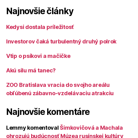
Najnovšie články
Kedysi dostala príležitosť
Investorov čaká turbulentný druhý polrok
Vtip o psíkovi a mačičke
Akú silu má tanec?
ZOO Bratislava vracia do svojho areálu
obľúbenú zábavno-vzdelávaciu atrakciu
Najnovšie komentáre
Lemmy
komentoval
Šimkovičová a Machala
ohrozujú budúcnosť Múzea rusínskej kultúry