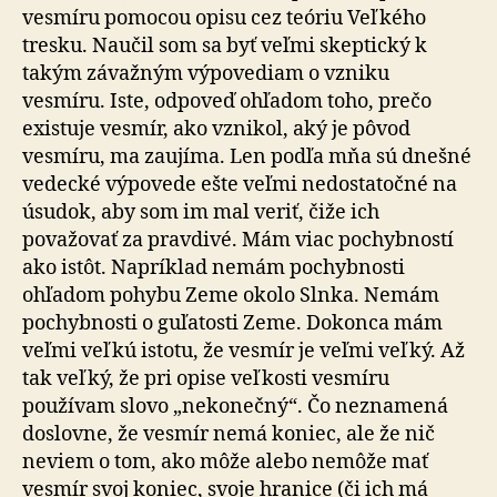
vesmíru pomocou opisu cez teóriu Veľkého
tresku. Naučil som sa byť veľmi skeptický k
takým závažným výpovediam o vzniku
vesmíru. Iste, odpoveď ohľadom toho, prečo
existuje vesmír, ako vznikol, aký je pôvod
vesmíru, ma zaujíma. Len podľa mňa sú dnešné
vedecké výpovede ešte veľmi nedostatočné na
úsudok, aby som im mal veriť, čiže ich
považovať za pravdivé. Mám viac pochybností
ako istôt. Napríklad nemám pochybnosti
ohľadom pohybu Zeme okolo Slnka. Nemám
pochybnosti o guľatosti Zeme. Dokonca mám
veľmi veľkú istotu, že vesmír je veľmi veľký. Až
tak veľký, že pri opise veľkosti vesmíru
používam slovo „nekonečný“. Čo neznamená
doslovne, že vesmír nemá koniec, ale že nič
neviem o tom, ako môže alebo nemôže mať
vesmír svoj koniec, svoje hranice (či ich má