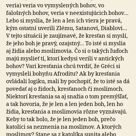
veria) veria vo vymyslených bohov, vo
falošných bohov, veria v neexistujúcich bohov…
Lebo si myslia, že len a len ich viera je pravá,
kým ostatní uverili Zlému, Satanovi, Diablovi…
V tejto situácii je zaujímavé, že kresťan si myslí,
že jeho boh je pravý, ozajstný… To isté si myslia
aj židia alebo moslimovia. Čo si o takých ľuďoch
majú myslieť tí, ktorí kedysi verili v antických
bohov? Vari kresťania chcú tvrdiť, že Gréci si
vymysleli bohyňu Afroditu? Ak by kresťania
ovládali logiku, mali by pochopiť, že to isté sa dá
povedať aj o židoch, kresťanoch či moslimoch.
Niektorí kresťania sa aj snažia o tom premýšľať,
a tak hovoria, že je len a len jeden boh, len ho
židia, kresťania a moslimovia rôzne vyznávajú.
Keby to tak bolo, že je len jeden boh, prečo
katolíci sa nezmenia na moslimov. A ktorých
moslimov? Stane sa z katolíka sunita alebo