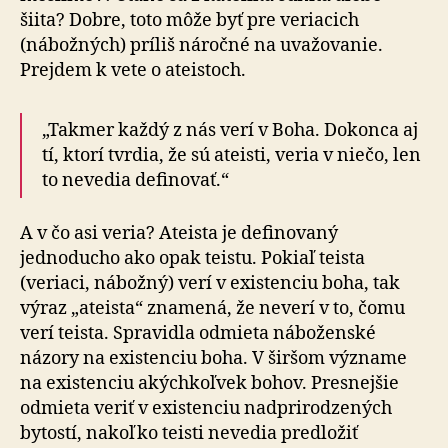
šiita? Dobre, toto môže byť pre veriacich
(nábožných) príliš náročné na uvažovanie.
Prejdem k vete o ateistoch.
„Takmer každý z nás verí v Boha. Dokonca aj
tí, ktorí tvrdia, že sú ateisti, veria v niečo, len
to nevedia definovať.“
A v čo asi veria? Ateista je definovaný
jednoducho ako opak teistu. Pokiaľ teista
(veriaci, nábožný) verí v existenciu boha, tak
výraz „ateista“ znamená, že neverí v to, čomu
verí teista. Spravidla odmieta náboženské
názory na existenciu boha. V širšom význame
na existenciu akýchkoľvek bohov. Presnejšie
odmieta veriť v existenciu nadprirodzených
bytostí, nakoľko teisti nevedia predložiť