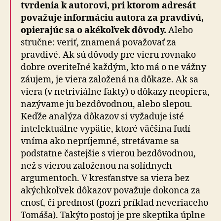
tvrdenia k autorovi, pri ktorom adresát
považuje informáciu autora za pravdivú,
opierajúc sa o akékoľvek dôvody.
Alebo
stručne: veriť, znamená považovať za
pravdivé. Ak sú dôvody pre vieru rovnako
dobre overiteľné každým, kto má o ne vážny
záujem, je viera založená na dôkaze. Ak sa
viera (v netriviálne fakty) o dôkazy neopiera,
nazývame ju bezdôvodnou, alebo slepou.
Keďže analýza dôkazov si vyžaduje isté
intelektuálne vypätie, ktoré väčšina ľudí
vníma ako nepríjemné, stretávame sa
podstatne častejšie s vierou bezdôvodnou,
než s vierou založenou na solídnych
argumentoch. V kresťanstve sa viera bez
akýchkoľvek dôkazov považuje dokonca za
cnosť, či prednosť (pozri príklad neveriaceho
Tomáša). Takýto postoj je pre skeptika úplne