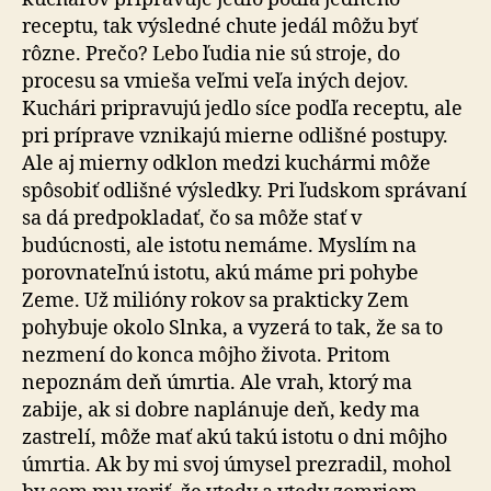
receptu, tak výsledné chute jedál môžu byť
rôzne. Prečo? Lebo ľudia nie sú stroje, do
procesu sa vmieša veľmi veľa iných dejov.
Kuchári pripravujú jedlo síce podľa receptu, ale
pri príprave vznikajú mierne odlišné postupy.
Ale aj mierny odklon medzi kuchármi môže
spôsobiť odlišné výsledky. Pri ľudskom správaní
sa dá predpokladať, čo sa môže stať v
budúcnosti, ale istotu nemáme. Myslím na
porovnateľnú istotu, akú máme pri pohybe
Zeme. Už milióny rokov sa prakticky Zem
pohybuje okolo Slnka, a vyzerá to tak, že sa to
nezmení do konca môjho života. Pritom
nepoznám deň úmrtia. Ale vrah, ktorý ma
zabije, ak si dobre naplánuje deň, kedy ma
zastrelí, môže mať akú takú istotu o dni môjho
úmrtia. Ak by mi svoj úmysel prezradil, mohol