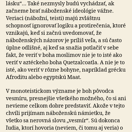
lásku“… Také nezmysly budú vychádzať, ak
začneme brať náboženské ideológie vážne.
Veriaci (nábožní, teisti) majú zvláštnu
schopnosť ignorovať logiku a protirečenia, ktoré
vznikajú, keď si začnú uvedomovať, že
náboženských názorov je príliš veľa, a sú často
úplne odlišné, aj keď sa snažia potlačiť v sebe
fakt, že veriť v boha moslimov nie je to isté ako
veriť v aztéckeho boha Quetzalcoatla. A nie je to
isté, ako veriť v rôzne bohyne, napríklad grécku
Afroditu alebo egyptskú Maat.
V monoteistickom význame je boh pôvodca
vesmíru, presnejšie všetkého možného, čo si ani
nevieme celkom dobre predstaviť. Akože v tejto
chvíli prijímam náboženskú námietku, že
všetko sa nerovná slovu „vesmír“. Sú dokonca
ľudia, ktorí hovoria (neviem, či tomu aj veria) o