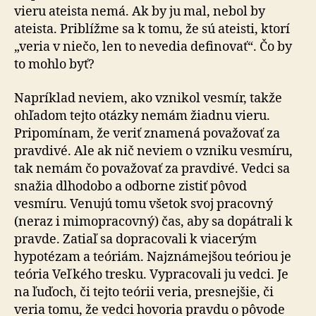
vieru ateista nemá. Ak by ju mal, nebol by
ateista. Priblížme sa k tomu, že sú ateisti, ktorí
„veria v niečo, len to nevedia definovať“. Čo by
to mohlo byť?
Napríklad neviem, ako vznikol vesmír, takže
ohľadom tejto otázky nemám žiadnu vieru.
Pripomínam, že veriť znamená považovať za
pravdivé. Ale ak nič neviem o vzniku vesmíru,
tak nemám čo považovať za pravdivé. Vedci sa
snažia dlhodobo a odborne zistiť pôvod
vesmíru. Venujú tomu všetok svoj pracovný
(neraz i mimopracovný) čas, aby sa dopátrali k
pravde. Zatiaľ sa dopracovali k viacerým
hypotézam a teóriám. Najznámejšou teóriou je
teória Veľkého tresku. Vypracovali ju vedci. Je
na ľuďoch, či tejto teórii veria, presnejšie, či
veria tomu, že vedci hovoria pravdu o pôvode