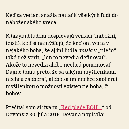
veria
v
niečo,
Keď sa veriaci snažia natlačiť všetkých ľudí do
len
náboženského vreca.
to
nevedia
K takým bludom dospievajú veriaci (nábožní,
definovať
teisti), keď si namýšľajú, že keď oni veria v
nejakého boha, že aj iní ľudia
musia
v „niečo“
také tiež veriť, „len to nevedia definovať“.
Akože to nevedia alebo nechcú pomenovať.
Dajme tomu preto, že sa takými myšlienkami
nechcú zaoberať, alebo sa im nechce zaoberať
myšlienkou o možnosti existencie boha, či
bohov.
Prečítal som si úvahu „
Keď plače BOH…
“ od
Devany z 30. júla 2016. Devana napísala: