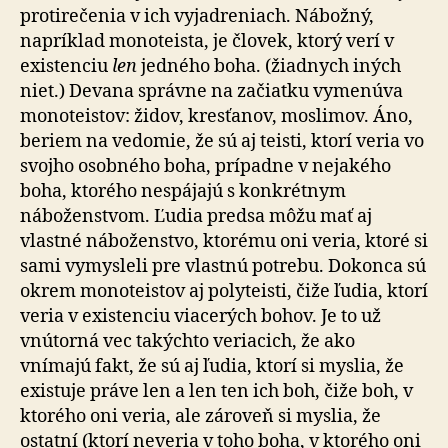
protirečenia v ich vyjadreniach. Nábožný,
napríklad monoteista, je človek, ktorý verí v
existenciu
len
jedného boha. (žiadnych iných
niet.) Devana správne na začiatku vymenúva
monoteistov: židov, kresťanov, moslimov. Áno,
beriem na vedomie, že sú aj teisti, ktorí veria vo
svojho osobného boha, prípadne v nejakého
boha, ktorého nespájajú s konkrétnym
náboženstvom. Ľudia predsa môžu mať aj
vlastné náboženstvo, ktorému oni veria, ktoré si
sami vymysleli pre vlastnú potrebu. Dokonca sú
okrem monoteistov aj polyteisti, čiže ľudia, ktorí
veria v existenciu viacerých bohov. Je to už
vnútorná vec takýchto veriacich, že ako
vnímajú fakt, že sú aj ľudia, ktorí si myslia, že
existuje práve len a len ten ich boh, čiže boh, v
ktorého oni veria, ale zároveň si myslia, že
ostatní (ktorí neveria v toho boha, v ktorého oni