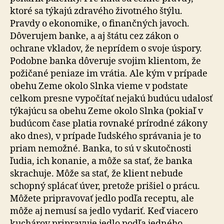
ktoré sa týkajú zdravého životného štýlu.
Pravdy o ekonomike, o finančných javoch.
Dôverujem banke, a aj štátu cez zákon o
ochrane vkladov, že neprídem o svoje úspory.
Podobne banka dôveruje svojim klientom, že
požičané peniaze im vrátia. Ale kým v prípade
obehu Zeme okolo Slnka vieme v podstate
celkom presne vypočítať nejakú budúcu udalosť
týkajúcu sa obehu Zeme okolo Slnka (pokiaľ v
budúcom čase platia rovnaké prírodné zákony
ako dnes), v prípade ľudského správania je to
priam nemožné. Banka, to sú v skutočnosti
ľudia, ich konanie, a môže sa stať, že banka
skrachuje. Môže sa stať, že klient nebude
schopný splácať úver, pretože prišiel o prácu.
Môžete pripravovať jedlo podľa receptu, ale
môže aj nemusí sa jedlo vydariť. Keď viacero
kuchárov pripravuje jedlo podľa jedného