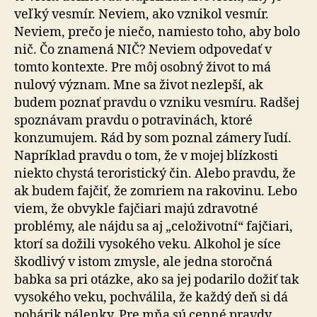
veľký vesmír. Neviem, ako vznikol vesmír.
Neviem, prečo je niečo, namiesto toho, aby bolo
nič. Čo znamená NIČ? Neviem odpovedať v
tomto kontexte. Pre môj osobný život to má
nulový význam. Mne sa život nezlepší, ak
budem poznať pravdu o vzniku vesmíru. Radšej
spoznávam pravdu o potravinách, ktoré
konzumujem. Rád by som poznal zámery ľudí.
Napríklad pravdu o tom, že v mojej blízkosti
niekto chystá teroristický čin. Alebo pravdu, že
ak budem fajčiť, že zomriem na rakovinu. Lebo
viem, že obvykle fajčiari majú zdravotné
problémy, ale nájdu sa aj „celoživotní“ fajčiari,
ktorí sa dožili vysokého veku. Alkohol je síce
škodlivý v istom zmysle, ale jedna storočná
babka sa pri otázke, ako sa jej podarilo dožiť tak
vysokého veku, pochválila, že každý deň si dá
pohárik pálenky. Pre mňa sú cenné pravdy,