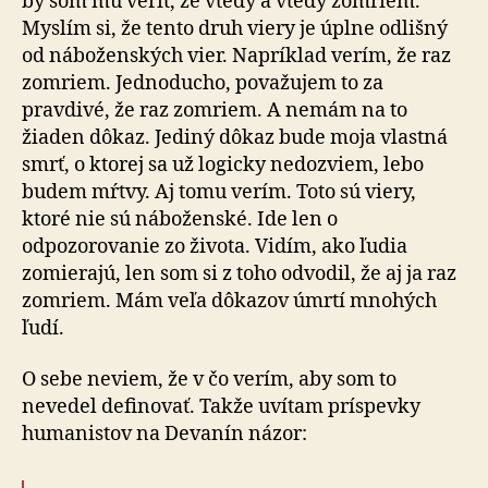
by som mu veriť, že vtedy a vtedy zomriem.
Myslím si, že tento druh viery je úplne odlišný
od náboženských vier. Napríklad verím, že raz
zomriem. Jednoducho, považujem to za
pravdivé, že raz zomriem. A nemám na to
žiaden dôkaz. Jediný dôkaz bude moja vlastná
smrť, o ktorej sa už logicky nedozviem, lebo
budem mŕtvy. Aj tomu verím. Toto sú viery,
ktoré nie sú náboženské. Ide len o
odpozorovanie zo života. Vidím, ako ľudia
zomierajú, len som si z toho odvodil, že aj ja raz
zomriem. Mám veľa dôkazov úmrtí mnohých
ľudí.
O sebe neviem, že v čo verím, aby som to
nevedel definovať. Takže uvítam príspevky
humanistov na Devanín názor: