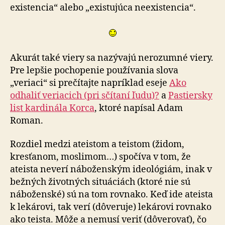
existencia“ alebo „existujúca neexistencia“.
Akurát také viery sa nazývajú nerozumné viery.
Pre lepšie pochopenie používania slova
„veriaci“ si prečítajte napríklad eseje
Ako
odhaliť veriacich (pri sčítaní ľudu)?
a
Pastiersky
list kardinála Korca
, ktoré napísal Adam
Roman.
Rozdiel medzi ateistom a teistom (židom,
kresťanom, moslimom…) spočíva v tom, že
ateista neverí náboženským ideológiám, inak v
bežných životných situáciách (ktoré nie sú
náboženské) sú na tom rovnako. Keď ide ateista
k lekárovi, tak verí (dôveruje) lekárovi rovnako
ako teista. Môže a nemusí veriť (dôverovať), čo