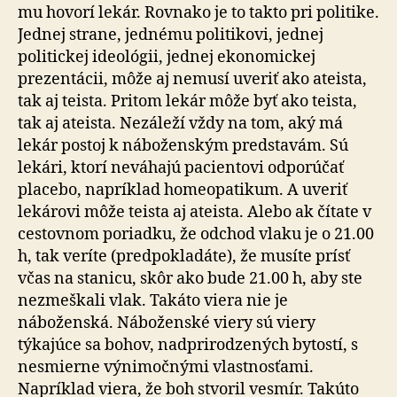
mu hovorí lekár. Rovnako je to takto pri politike.
Jednej strane, jednému politikovi, jednej
politickej ideológii, jednej ekonomickej
prezentácii, môže aj nemusí uveriť ako ateista,
tak aj teista. Pritom lekár môže byť ako teista,
tak aj ateista. Nezáleží vždy na tom, aký má
lekár postoj k náboženským predstavám. Sú
lekári, ktorí neváhajú pacientovi odporúčať
placebo, napríklad homeopatikum. A uveriť
lekárovi môže teista aj ateista. Alebo ak čítate v
cestovnom poriadku, že odchod vlaku je o 21.00
h, tak veríte (predpokladáte), že musíte prísť
včas na stanicu, skôr ako bude 21.00 h, aby ste
nezmeškali vlak. Takáto viera nie je
náboženská. Náboženské viery sú viery
týkajúce sa bohov, nadprirodzených bytostí, s
nesmierne výnimočnými vlastnosťami.
Napríklad viera, že boh stvoril vesmír. Takúto