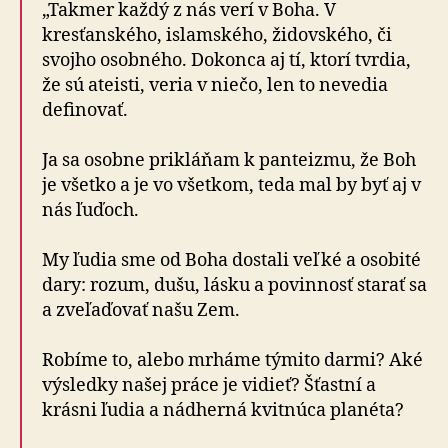
„Takmer každý z nás verí v Boha. V
kresťanského, islamského, židovského, či
svojho osobného. Dokonca aj tí, ktorí tvrdia,
že sú ateisti, veria v niečo, len to nevedia
definovať.
Ja sa osobne prikláňam k panteizmu, že Boh
je všetko a je vo všetkom, teda mal by byť aj v
nás ľuďoch.
My ľudia sme od Boha dostali veľké a osobité
dary: rozum, dušu, lásku a povinnosť starať sa
a zveľaďovať našu Zem.
Robíme to, alebo mrháme týmito darmi? Aké
výsledky našej práce je vidieť? Šťastní a
krásni ľudia a nádherná kvitnúca planéta?