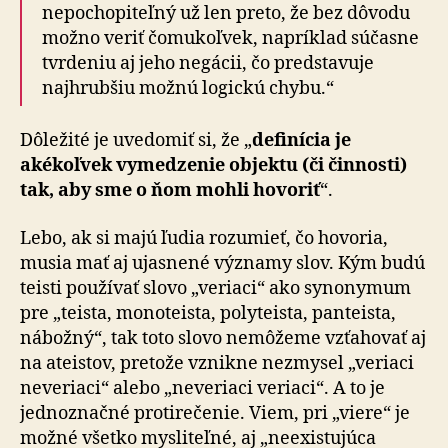
nepochopiteľný už len preto, že bez dôvodu
možno veriť čomukoľvek, napríklad súčasne
tvrdeniu aj jeho negácii, čo predstavuje
najhrubšiu možnú logickú chybu.“
Dôležité je uvedomiť si, že „
definícia je
akékoľvek vymedzenie objektu (či činnosti)
tak, aby sme o ňom mohli hovoriť
“.
Lebo, ak si majú ľudia rozumieť, čo hovoria,
musia mať aj ujasnené významy slov. Kým budú
teisti používať slovo „veriaci“ ako synonymum
pre „teista, monoteista, polyteista, panteista,
nábožný“, tak toto slovo nemôžeme vzťahovať aj
na ateistov, pretože vznikne nezmysel „veriaci
neveriaci“ alebo „neveriaci veriaci“. A to je
jednoznačné protirečenie. Viem, pri „viere“ je
možné všetko mysliteľné, aj „neexistujúca