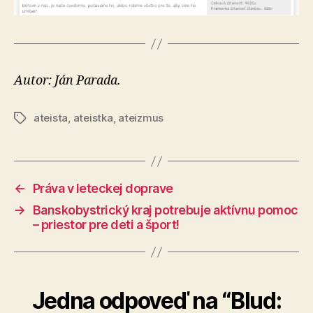
Autor: Ján Parada.
ateista
,
ateistka
,
ateizmus
Značky
←
Práva v leteckej doprave
→
Banskobystrický kraj potrebuje aktívnu pomoc
– priestor pre deti a šport!
Jedna odpoveď na “Blud: