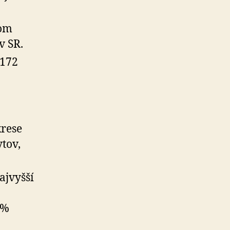
kom
v SR.
 172
krese
tov,
ajvyšší
 %