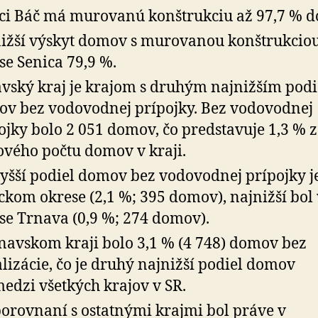
ci Báč má murovanú konštrukciu až 97,7 % 
ižší výskyt domov s murovanou konštrukciou
se Senica 79,9 %.
vský kraj je krajom s druhým najnižším pod
v bez vodovodnej prípojky. Bez vodovodnej
ojky bolo 2 051 domov, čo predstavuje 1,3 % z
ového počtu domov v kraji.
yšší podiel domov bez vodovodnej prípojky j
ckom okrese (2,1 %; 395 domov), najnižší bol 
se Trnava (0,9 %; 274 domov).
navskom kraji bolo 3,1 % (4 748) domov bez
lizácie, čo je druhý najnižší podiel domov
edzi všetkých krajov v SR.
porovnaní s ostatnými krajmi bol práve v