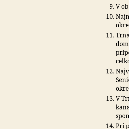
V ob
Najn
okre
Trna
domo
príp
celk
Najv
Seni
okre
V Tr
kana
spom
Pri 