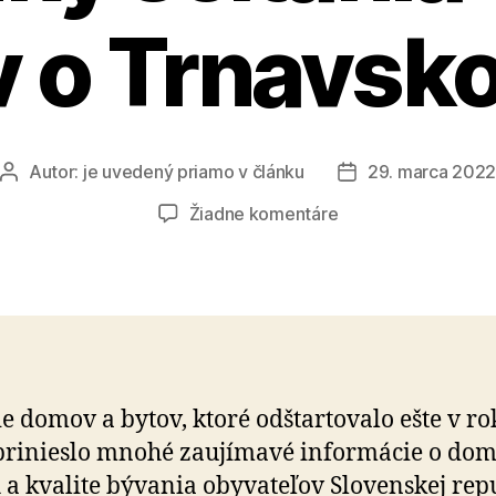
v o Trnavsko
Autor:
je uvedený priamo v článku
29. marca 202
Autor
Dátum
článku
článku
na
Žiadne komentáre
Čo
odhalili
základné
výsledky
sčítania
domov
a
ie domov a bytov, ktoré odštartovalo ešte v r
bytov
prinieslo mnohé zaujímavé informácie o dom
o
Trnavskom
 a kvalite bývania obyvateľov Slovenskej rep