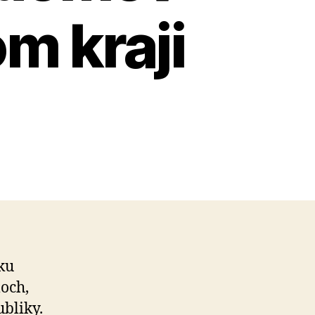
m kraji
2
oku
och,
ubliky.