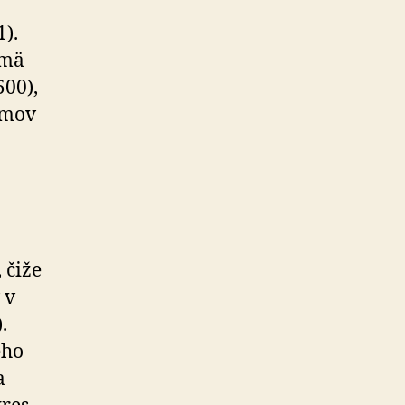
).
jmä
500),
omov
 čiže
 v
.
ého
a