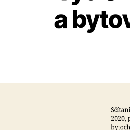
a byto
Sčítan
2020, 
bytoch