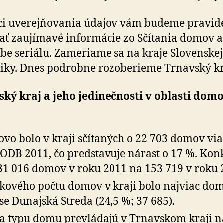
kraji
ci uverejňovania údajov vám budeme pravid
ať zaujímavé informácie zo Sčítania domov a
be seriálu. Zameriame sa na kraje Slovenskej
iky. Dnes podrobne rozoberieme Trnavský kr
ký kraj a jeho jedinečnosti v oblasti domo
ovo bolo v kraji sčítaných o 22 703 domov via
SODB 2011, čo predstavuje nárast o 17 %. Kon
31 016 domov v roku 2011 na 153 719 v roku 
lkového počtu domov v kraji bolo najviac do
se Dunajská Streda (24,5 %; 37 685).
a typu domu prevládajú v Trnavskom kraji 