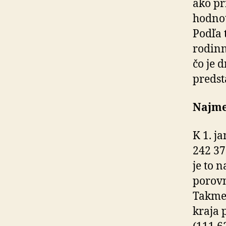
ako pr
hodnot
Podľa 
rodinn
čo je 
predst
Najmen
K 1. j
242 37
je to 
porovn
Takmer
kraja 