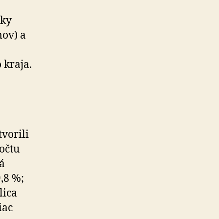
jky
mov) a
 kraja.
vorili
očtu
á
,8 %;
lica
iac