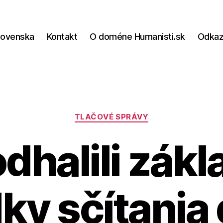
lovenska
Kontakt
O doméne Humanisti.sk
Odka
Kategórie
TLAČOVÉ SPRÁVY
dhalili zák
ky sčítani