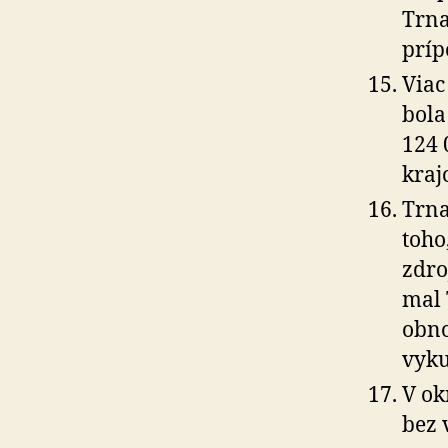
Trna
príp
Viac
bola
124 
kraj
Trna
toho
zdro
mal 
obno
vyku
V ok
bez 