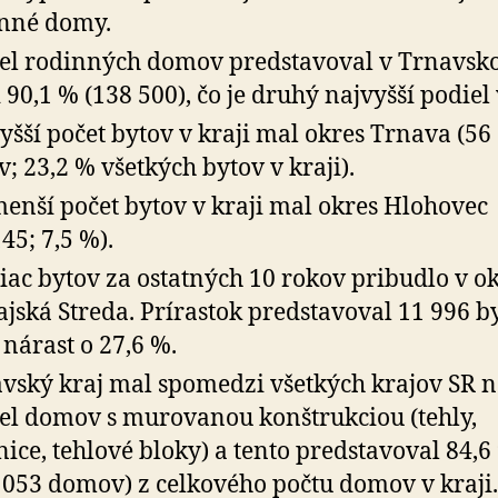
nné domy.
el rodinných domov predstavoval v Trnavs
i 90,1 % (138 500), čo je druhý najvyšší podiel 
yšší počet bytov v kraji mal okres Trnava (56
v; 23,2 % všetkých bytov v kraji).
enší počet bytov v kraji mal okres Hlohovec
145; 7,5 %).
iac bytov za ostatných 10 rokov pribudlo v o
jská Streda. Prírastok predstavoval 11 996 by
e nárast o 27,6 %.
vský kraj mal spomedzi všetkých krajov SR n
el domov s murovanou konštrukciou (tehly,
nice, tehlové bloky) a tento predstavoval 84,6
 053 domov) z celkového počtu domov v kraji.