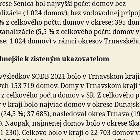
rese Senica bol najvyšší počet domov bez
lizácie (1 024 domov), bez vodovodnej prípo
 % z celkového počtu domov v okrese; 395 do
kanalizácie (5,5 % z celkového počtu domov v
se; 1 024 domov) v rámci okresov Trnavského
bnejšie k zisteným ukazovateľom
výsledkov SODB 2021 bolo v Trnavskom kraji
ých 153 719 domov. Domy v Trnavskom kraji t
 z celkového počtu domov v SR. Z celkového p
v kraji bolo najviac domov v okrese Dunajsk
 (24,5 %; 37 685), nasledoval okres Trnava (19
). Naopak, najmenej domov bolo v okrese Ska
11 230). Celkovo bolo v kraji o 22 703 domov v