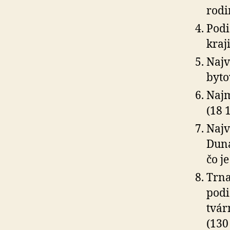
rodi
Podi
kraj
Najv
byto
Najm
(18 
Najv
Duna
čo j
Trna
podi
tvár
(130