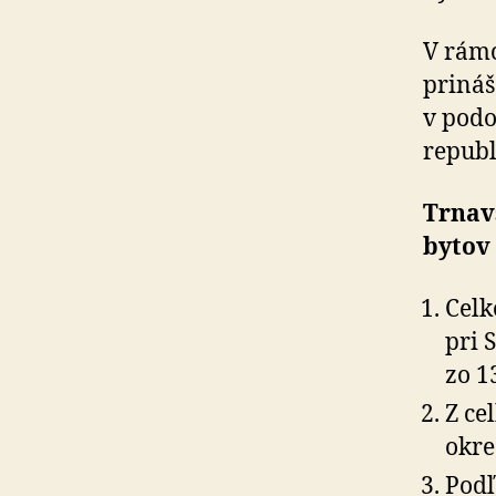
V rám
prináš
v podo
republ
Trnavs
bytov
Celk
pri 
zo 1
Z ce
okre
Podľ