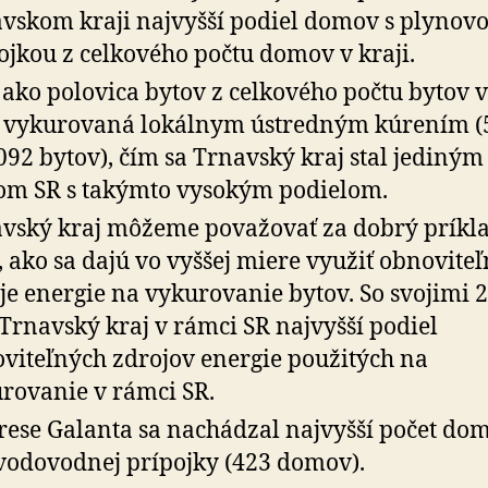
vskom kraji najvyšší podiel domov s plynov
ojkou z celkového počtu domov v kraji.
 ako polovica bytov z celkového počtu bytov v
 vykurovaná lokálnym ústredným kúrením (
092 bytov), čím sa Trnavský kraj stal jediným
om SR s takýmto vysokým podielom.
vský kraj môžeme považovať za dobrý príkl
, ako sa dajú vo vyššej miere využiť obnovite
je energie na vykurovanie bytov. So svojimi 
Trnavský kraj v rámci SR najvyšší podiel
viteľných zdrojov energie použitých na
rovanie v rámci SR.
rese Galanta sa nachádzal najvyšší počet do
vodovodnej prípojky (423 domov).