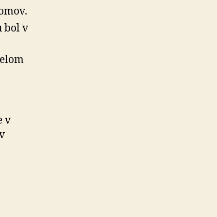
domov.
 bol v
ielom
e v
v