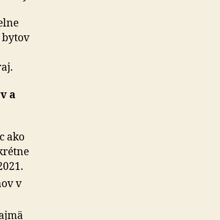
elne
 bytov
aj.
v a
c ako
krétne
2021.
mov v
najmä