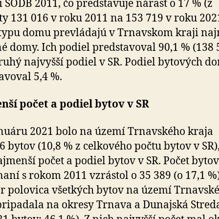
i SODB 2011, čo predstavuje nárast o 17 % (z
y 131 016 v roku 2011 na 153 719 v roku 2021
typu domu prevládajú v Trnavskom kraji na
é domy. Ich podiel predstavoval 90,1 % (138 
druhý najvyšší podiel v SR. Podiel bytových d
avoval 5,4 %.
ší počet a podiel bytov v SR
anuáru 2021 bolo na území Trnavského kraja
6 bytov (10,8 % z celkového počtu bytov v SR),
najmenší počet a podiel bytov v SR. Počet bytov
aní s rokom 2011 vzrástol o 35 389 (o 17,1 %)
 polovica všetkých bytov na území Trnavsk
pripadala na okresy Trnava a Dunajská Stred