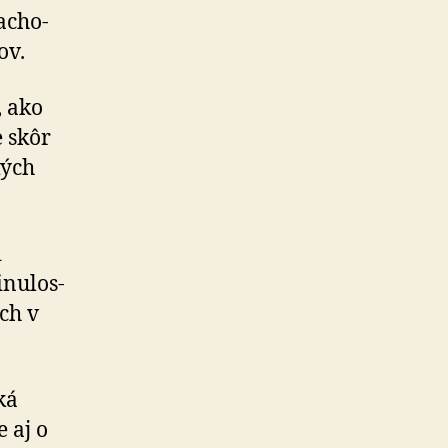
­cho­
ov.
, ako
e skôr
kých
i
nu­los­
ch v
ká
 aj o