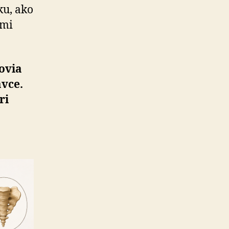
ku, ako
ými
ovia
avce.
ri