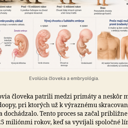
Evolúcia človeka a embryológia.
via človeka patrili medzi primáty a neskôr 
udoopy, pri ktorých už k výraznému skracovan
a dochádzalo. Tento proces sa začal približne
25 miliónmi rokov, keď sa vyvíjali spoločné lí