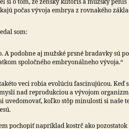
el si o tom, že ženský klitoris a mužský penis
kajú počas vývoja embrya z rovnakého zákl
edal som:
. A podobne aj mužské prsné bradavky sú po
atkom spoločného embryonálneho vývoja.“
takéto veci robia evolúciu fascinujúcou. Keď s
myslí nad reprodukciou a vývojom organizm
si uvedomovať, koľko stôp minulosti si naše t
esú.
m pochopiť napríklad kostrč ako pozostatok