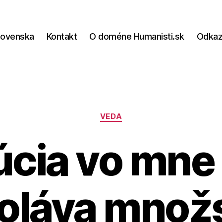
lovenska
Kontakt
O doméne Humanisti.sk
Odka
Kategórie
VEDA
úcia vo mne 
oláva množ