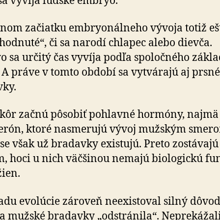
a vyvíja ľudské embryo.
nom začiatku embryonálneho vývoja totiž eš
zhodnuté“, či sa narodí chlapec alebo dievča.
 sa určitý čas vyvíja podľa spoločného zákl
 A práve v tomto období sa vytvárajú aj prsné
ky.
kôr začnú pôsobiť pohlavné hormóny, najmä
terón, ktoré nasmerujú vývoj mužským smero
se však už bradavky existujú. Preto zostávajú
 hoci u nich väčšinou nemajú biologickú fu
žien.
adu evolúcie zároveň neexistoval silný dôvod
a mužské bradavky „odstránila“. Neprekážal