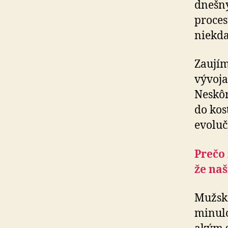
dnešný
proces
niekda
Zaujím
vývoja
Neskôr
do kos
evoluč
Prečo
že na
Mužské
minulo