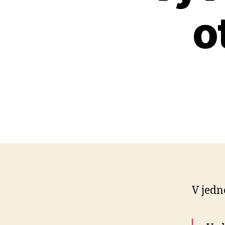
o
V jedn