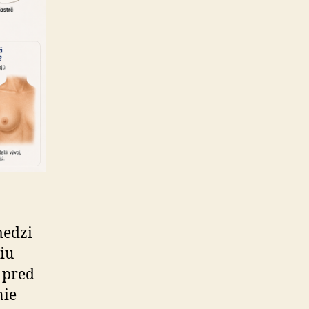
medzi
iu
 pred
nie