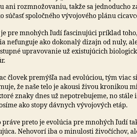
iu ani rozmnožovaniu, takže sa jednoducho za
ako súčasť spoločného vývojového plánu cicavc
o je pre mnohých ľudí fascinujúci príklad toho
ia nefunguje ako dokonalý dizajn od nuly, al
stupné upravovanie už existujúcich biologic
r.
ac človek premýšľa nad evolúciou, tým viac s
uje, že naše telo je akousi živou kronikou mi­
ektoré znaky dnes už nepotrebujeme, no stále i
osíme ako stopy dávnych vývojových etáp.
práve preto je evolúcia pre mnohých ľudí ta
ujúca. Nehovorí iba o minulosti živočíchov, ale