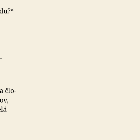
adu?“
­
a člo­
ov,
elá