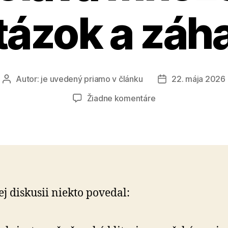
tázok a záh
Autor:
je uvedený priamo v článku
22. mája 2026
Autor
Dátum
článku
článku
na
Žiadne komentáre
Evolúcia
vo
mne
stále
vyvoláva
množstvo
otázok
ej diskusii niekto povedal:
a
záhad