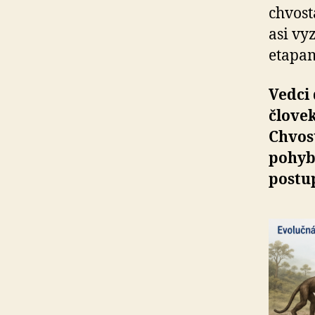
chvost
asi vy
etapam
Vedci
člove
Chvos
pohyb
postu