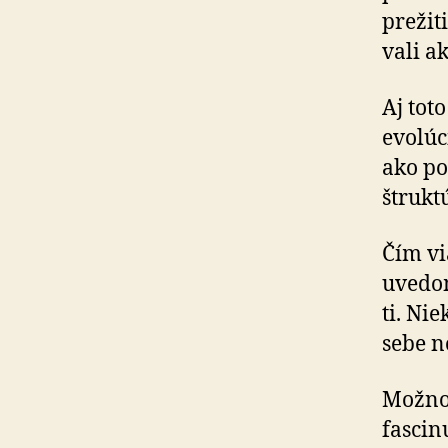
prežit
va­li 
Aj tot
evolúc
ako po
štruktú
Čím vi
uvedom
ti. Ni
sebe n
Možno 
fascin