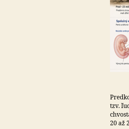
Predko
tzv. ľ
chvost
20 až 