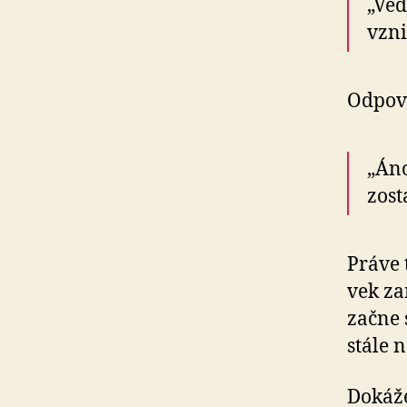
„Ved
vzni
Odpov
„Áno
zost
Práve 
vek za
začne 
stále n
Dokáže