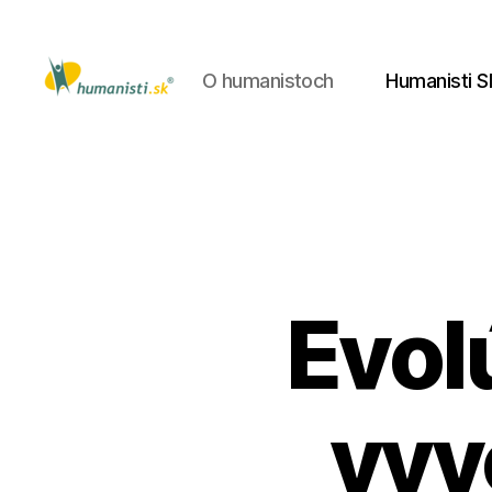
O humanistoch
Humanisti S
Humanisti.sk
Evol
vyv