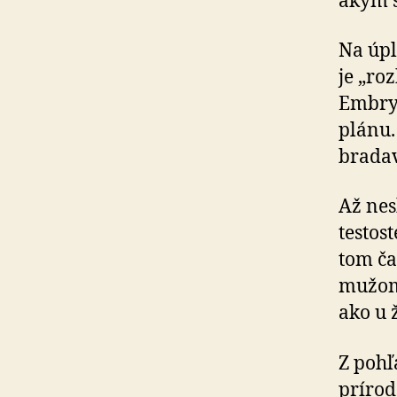
akým s
Na úpl
je „ro
Embryo
plánu.
bradav
Až nes
testos
tom ča
mužom,
ako u 
Z pohľ
prírod