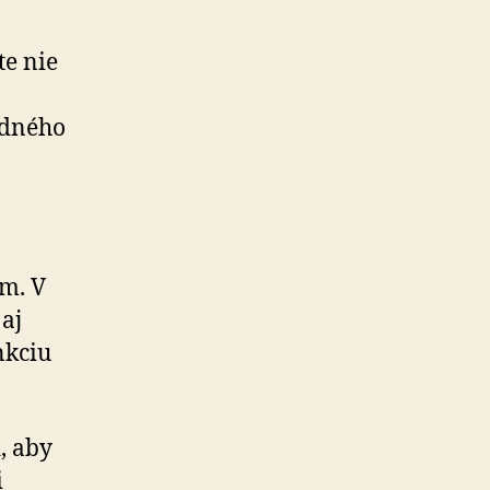
te nie
adného
m. V
 aj
nkciu
, aby
i