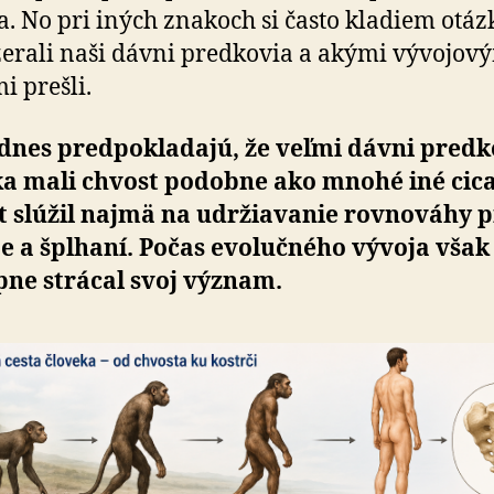
a. No pri iných znakoch si často kladiem otáz
zerali naši dávni predkovia a akými vývojov
i prešli.
 dnes predpokladajú, že veľmi dávni predk
ka mali chvost podobne ako mnohé iné cic
t slúžil najmä na udržiavanie rovnováhy p
e a šplhaní. Počas evolučného vývoja však
pne strácal svoj význam.