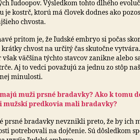
ch ľudoopov. Výsledkom tohto dlhého evolu
u je kostrč, ktorú má človek dodnes ako pozo
jšieho chvosta.
avé pritom je, že ľudské embryo si počas sko
 krátky chvost na určitý čas skutočne vytvára
 však väčšina týchto stavcov zanikne alebo sa
trče. Aj to vedci považujú za jednu zo stôp naš
nej minulosti.
 majú muži prsné bradavky? Ako k tomu do
ši mužskí predkovia mali bradavky?
 prsné bradavky nevznikli preto, že by ich 
sti potrebovali na dojčenie. Sú dôsledkom s