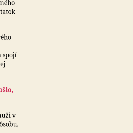
čného
statok
rého
.
 spojí
ej
šlo,
muži v
pôsobu,