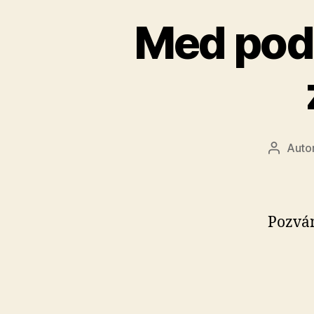
Med pod 
Auto
Autor
článku
Pozván