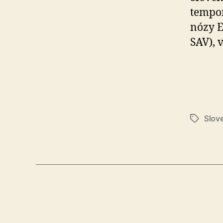
tempom
nó­zy 
SAV), 
Slov
Značky