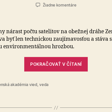
článku
článku
na
Žiadne komentáre
Vedci
SAV
varujú
pred
y nárast počtu satelitov na obežnej dráhe Z
novým
va byť len technickou zaujímavosťou a stáva 
typom
u environmentálnou hrozbou.
svetelného
znečistenia
„Vedci
POKRAČOVAŤ V ČÍTANÍ
SAV
varujú
pred
enská akadémia vied
,
veda
novým
typom
svetelnéh