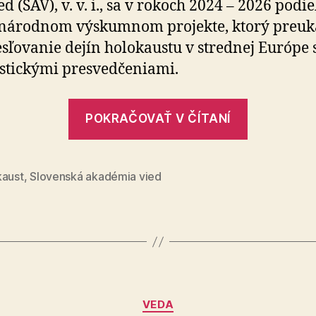
d (SAV), v. v. i., sa v rokoch 2024 – 2026 podie
súvisí
národnom výskumnom projekte, ktorý preuk
s
populizmom
esľovanie dejín holokaustu v strednej Európe s
stickými presvedčeniami.
„Skresľov
POKRAČOVAŤ V ČÍTANÍ
holokaus
v
strednej
kaust
,
Slovenská akadémia vied
Európe
súvisí
s
populiz
Kategórie
VEDA