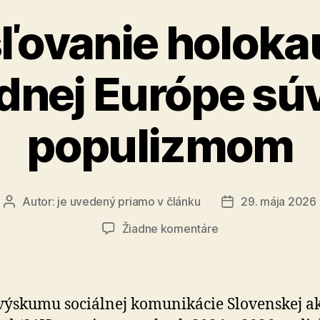
ľovanie holoka
dnej Európe súv
populizmom
Autor:
je uvedený priamo v článku
29. mája 2026
Autor
Dátum
článku
článku
na
Žiadne komentáre
Skresľovanie
holokaustu
v
strednej
výskumu sociálnej komunikácie Slovenskej ak
Európe