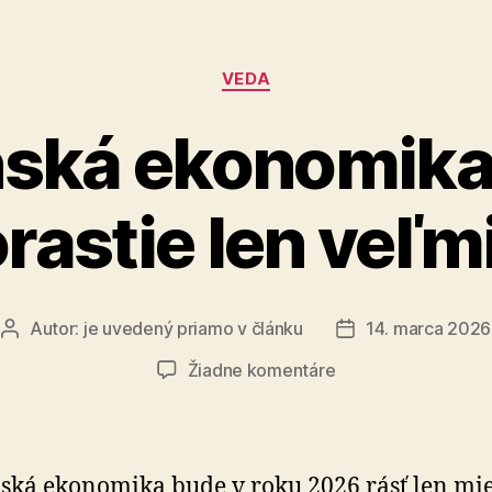
znečisten
Kategórie
VEDA
ská ekonomika
rastie len veľm
Autor:
je uvedený priamo v článku
14. marca 2026
Autor
Dátum
článku
článku
na
Žiadne komentáre
Slovenská
ekonomika
v
roku
ská ekonomika bude v roku 2026 rásť len m