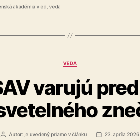
–
enská akadémia vied
,
veda
čo
skrýva
pohár
zlatého
pokladu“
Kategórie
VEDA
SAV varujú pre
svetelného zneč
Autor:
je uvedený priamo v článku
23. apríla 2026
Autor
Dátum