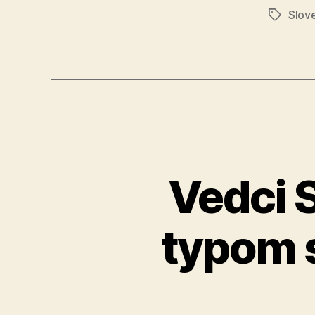
Slov
Značky
Vedci 
typom 