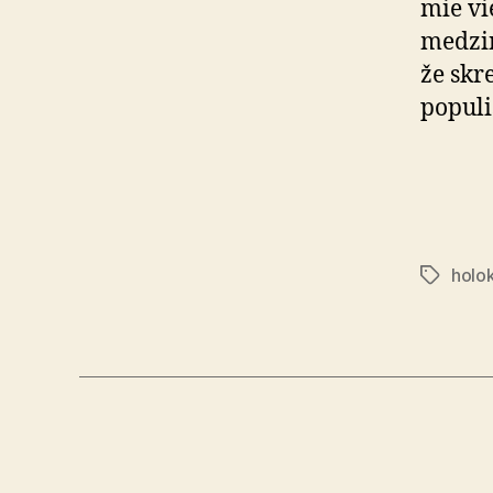
mie vie
medzi
že skr
populi
holo
Značky