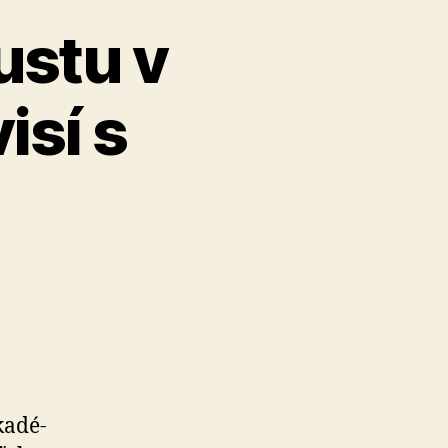
ustu v
isí s
a­dé­