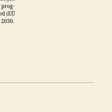
 prog­
ed (EÚ
 2030.
ká
ka