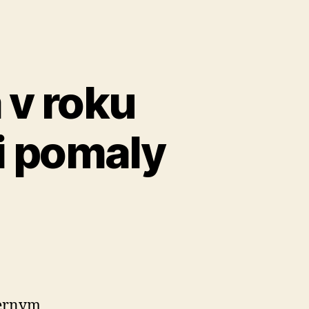
ia“
 v roku
i pomaly
iernym