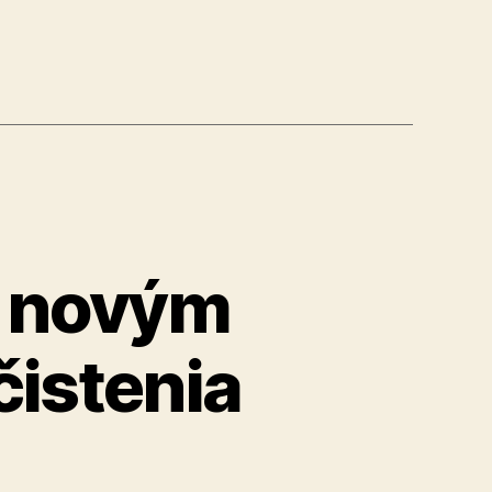
d novým
istenia