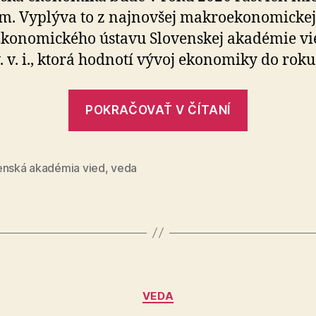
2026
. Vyplýva to z najnovšej makroekonomickej
porastie
Ekonomického ústavu Slovenskej akadémie vi
len
veľmi
v. v. i., ktorá hodnotí vývoj ekonomiky do roku
pomaly
„Slovens
POKRAČOVAŤ V ČÍTANÍ
ekonomi
v
roku
enská akadémia vied
,
veda
2026
porastie
len
veľmi
pomaly“
Kategórie
VEDA