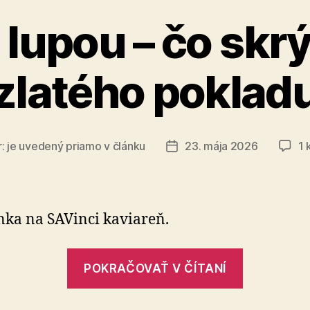
lupou – čo skr
zlatého poklad
r:
je uvedený priamo v článku
23. mája 2026
1 
Dátum
článku
ka na SAVinci kaviareň.
„Med
POKRAČOVAŤ V ČÍTANÍ
pod
lupou