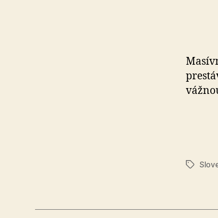
Masívn
prestá
vážno
Slov
Značky