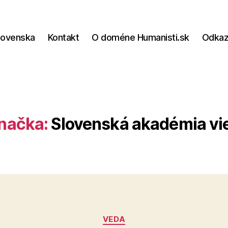
lovenska
Kontakt
O doméne Humanisti.sk
Odka
načka:
Slovenská akadémia vi
Kategórie
VEDA