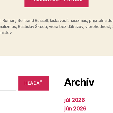
racionali
m Roman
,
Bertrand Russell
,
láskavosť
,
nacizmus
,
prijateľná d
onalizmus
,
Rastislav Škoda
,
viera bez dôkazov
,
vierohodnosť
,
nistov
Archív
júl 2026
jún 2026