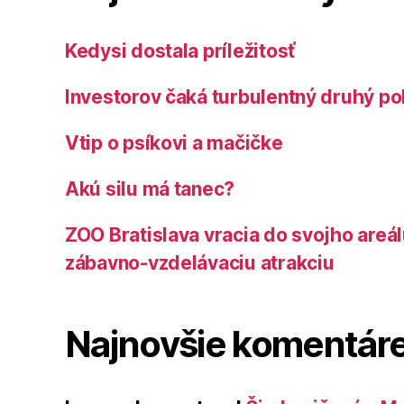
Kedysi dostala príležitosť
Investorov čaká turbulentný druhý po
Vtip o psíkovi a mačičke
Akú silu má tanec?
ZOO Bratislava vracia do svojho areá
zábavno-vzdelávaciu atrakciu
Najnovšie komentár