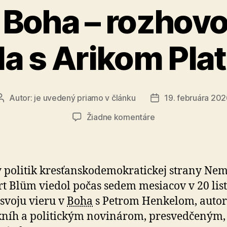
 Boha – rozhovo
a s Arikom Pl
Autor:
je uvedený priamo v článku
19. februára 20
Autor
Dátum
článku
článku
na
Žiadne komentáre
Spor
o
Boha
–
 politik kresťanskodemokratickej strany Ne
rozhovor
t Blüm viedol počas sedem mesiacov v 20 lis
Petra
 svoju vieru v
Boha
s Petrom Henkelom, auto
Henkela
s
kníh a politickým novinárom, presvedčeným, 
Arikom