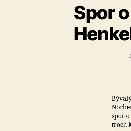
Spor o
Henkel
Bývalý
Norber
spor o
troch 