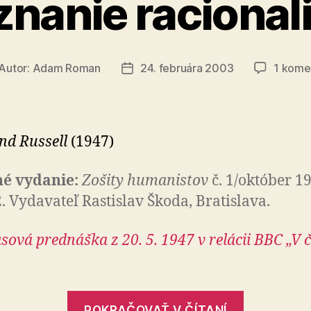
nanie racional
Autor:
Adam Roman
24. februára 2003
1 kome
tor
Dátum
ánku
článku
nd Russell
(1947)
né vydanie:
Zošity humanistov
č. 1/október 199
2. Vydavateľ Rastislav Škoda, Bratislava.
sová prednáška z 20. 5. 1947 v relácii BBC „V č
„Vyznani
POKRAČOVAŤ V ČÍTANÍ