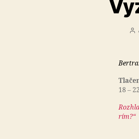
Vyz
Au
čl
Bertra
Tlače
18 – 2
Rozhla
rím?“