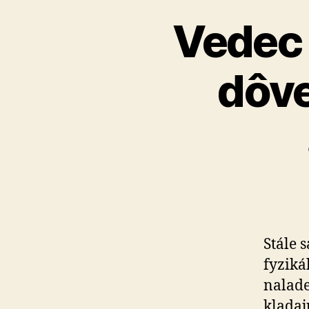
Vedec n
dôve
Stále 
fyziká
nalade
kla­da­