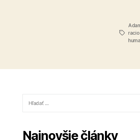
Ada
raci
Značky
huma
Vyhľadať:
Najnovšie články