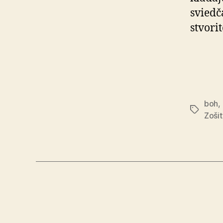
svied­
stvorit
boh
,
Značky
Zoši