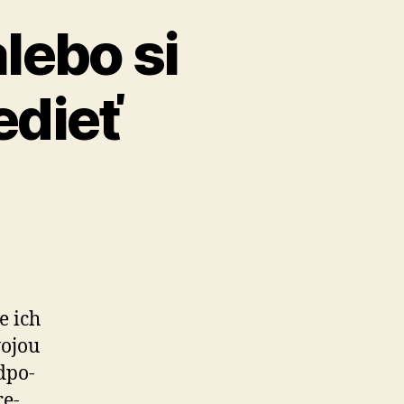
alebo si
edieť
6
e ich
vojou
­po­
re­