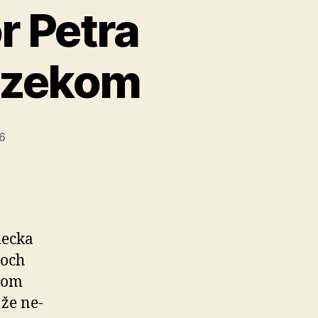
r Petra
atzekom
26
mecka
toch
rom
že ne­