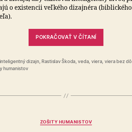
bude
ča­jú o existencii veľkého dizajnéra (biblickéh
vedieť
eľa).
„Vedec
POKRAČOVAŤ V ČÍTANÍ
neverí,
ale
vie,
inteligentný dizajn
,
Rastislav Škoda
,
veda
,
viera
,
viera bez d
ty humanistov
alebo
si
dôveruje,
že
bude
vedieť“
Kategórie
ZOŠITY HUMANISTOV