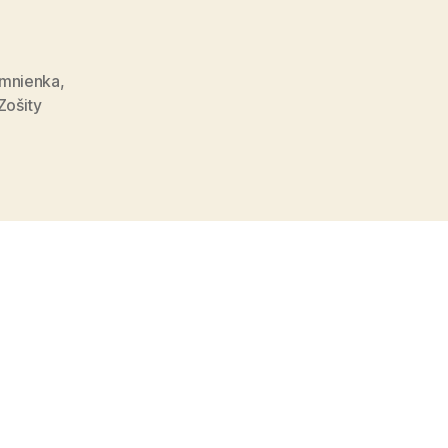
stu“
omnienka
,
Zošity