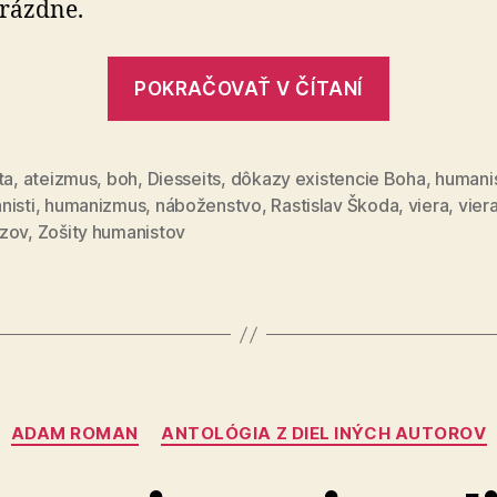
prázdne.
Platzekom
„Spor
POKRAČOVAŤ V ČÍTANÍ
o
Boha
–
ta
,
ateizmus
,
boh
,
Diesseits
,
dôkazy existencie Boha
,
humani
nisti
,
humanizmus
,
náboženstvo
,
Rastislav Škoda
,
viera
,
vier
rozhovor
zov
,
Zošity humanistov
Petra
Henkela
s
Arikom
Platzeko
Kategórie
ADAM ROMAN
ANTOLÓGIA Z DIEL INÝCH AUTOROV