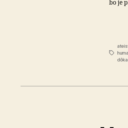
bo je 
ateis
huma
Značky
dôka