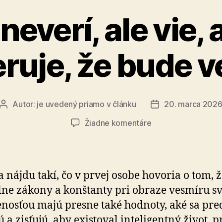
everí, ale vie, 
ruje, že bude v
Autor:
je uvedený priamo v článku
20. marca 202
Autor
Dátum
článku
článku
na
Žiadne komentáre
Vedec
neverí,
ale
vie,
sa nájdu takí, čo v prvej osobe hovoria o tom, ž
alebo
lne zákony a konštanty pri obraze vesmíru s
si
nosťou majú presne také hodnoty, aké sa pred
dôveruje,
že
jú a zisťujú, aby existoval inteligentný život, p