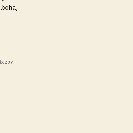
o boha,
ôkazov
,