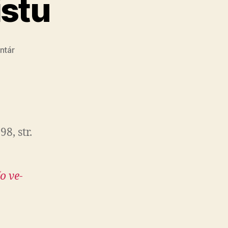
istu
na
ntár
Vyznanie
racionalistu
8, str.
o ve­
e