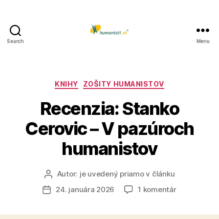
Search
Menu
Humanisti.sk
Kategórie
KNIHY
ZOŠITY HUMANISTOV
Recenzia: Stanko
Cerovic – V pazúroch
humanistov
Autor:
je uvedený priamo v článku
Autor
článku
na
24. januára 2026
1 komentár
Dátum
Recenzia:
článku
Stanko