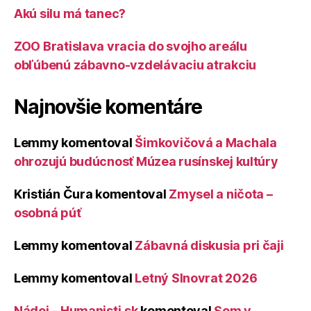
Akú silu má tanec?
ZOO Bratislava vracia do svojho areálu
obľúbenú zábavno-vzdelávaciu atrakciu
Najnovšie komentáre
Lemmy
komentoval
Šimkovičová a Machala
ohrozujú budúcnosť Múzea rusínskej kultúry
Kristián Čura
komentoval
Zmysel a ničota –
osobná púť
Lemmy
komentoval
Zábavná diskusia pri čaji
Lemmy
komentoval
Letný Slnovrat 2026
Nádej – Humanisti.sk
komentoval
Som v