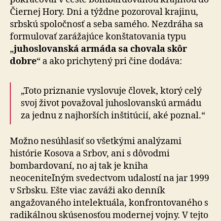
Čiernej Hory. Dni a týždne pozoroval krajinu,
srbskú spoločnosť a seba samého. Nezdráha sa
formulovať zarážajúce konštatovania typu
„
juho­slo­van­ská armáda sa chovala skôr
dobre
“ a ako prichytený pri čine dodáva:
„Toto priznanie vyslovuje človek, ktorý celý
svoj život považoval juhoslovanskú armádu
za jednu z najhorších inštitúcií, aké poznal.“
Možno nesúhlasiť so všetkými analýzami
histórie Kosova a Srbov, ani s dôvodmi
bombardovaní, no aj tak je kniha
neoceniteľným svedectvom udalostí na jar 1999
v Srbsku. Ešte viac zaváži ako denník
angažovaného intelektuála, konfrontovaného s
radikálnou skúsenosťou modernej vojny. V tejto