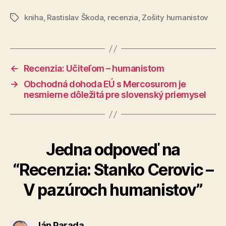
kniha
,
Rastislav Škoda
,
recenzia
,
Zošity humanistov
Značky
←
Recenzia: Učiteľom – humanistom
→
Obchodná dohoda EÚ s Mercosurom je
nesmierne dôležitá pre slovenský priemysel
Jedna odpoveď na
“Recenzia: Stanko Cerovic –
V pazúroch humanistov”
hovorí:
Ján Parada