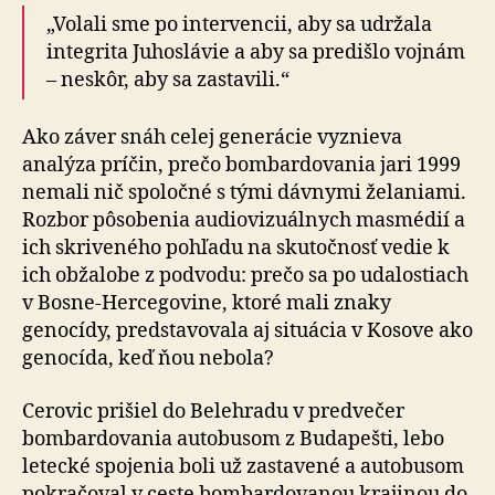
„Volali sme po intervencii, aby sa udržala
integrita Juhoslávie a aby sa predišlo vojnám
– neskôr, aby sa zastavili.“
Ako záver snáh celej generácie vyznieva
analýza príčin, prečo bombardovania jari 1999
nemali nič spoločné s tými dávnymi želaniami.
Rozbor pôsobenia au­dio­vi­zu­ál­nych mas­mé­dií a
ich skriveného pohľadu na skutočnosť vedie k
ich obžalobe z podvodu: prečo sa po udalostiach
v Bosne-Hercegovine, ktoré mali znaky
genocídy, pred­sta­vo­va­la aj situácia v Kosove ako
genocída, keď ňou nebola?
Cerovic prišiel do Belehradu v predvečer
bombardovania autobusom z Budapešti, lebo
letecké spojenia boli už zastavené a autobusom
pokračoval v ceste bom­bar­do­va­nou krajinou do