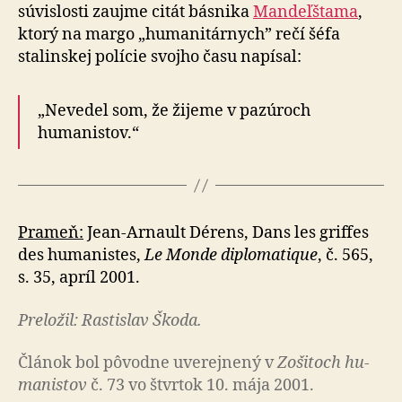
súvislosti zaujme citát básnika
Man­deľ­šta­ma
,
ktorý na margo „humanitárnych” rečí šéfa
stalinskej polície svojho času napísal:
„Nevedel som, že žijeme v pazúroch
humanistov.“
Prameň:
Jean-Arnault Dérens, Dans les griffes
des hu­ma­nistes,
Le Monde diplomatique
, č. 565,
s. 35, apríl 2001.
Preložil: Rastislav Škoda.
Článok bol pô­vod­ne uve­rej­ne­ný v
Zo­ši­toch hu­
ma­nis­tov
č. 73 vo štvrtok 10. mája 2001.