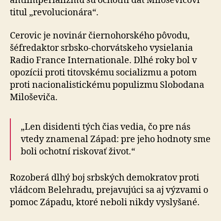
antiimperializmu sú ochotní dať Miloševičovi
titul „revolucionára“.
Cerovic je novinár čiernohorského pôvodu,
šéfredaktor srbsko-chorvátskeho vysielania
Radio France In­ter­na­tio­na­le. Dlhé roky bol v
opozícii proti titovskému socializmu a potom
proti nacionalistickému populizmu Slobodana
Miloševiča.
„Len disidenti tých čias vedia, čo pre nás
vtedy zna­me­nal Západ: pre jeho hodnoty sme
boli ochotní riskovať život.“
Rozoberá dlhý boj srbských demokratov proti
vládcom Belehradu, prejavujúci sa aj výzvami o
pomoc Západu, ktoré neboli nikdy vyslyšané.