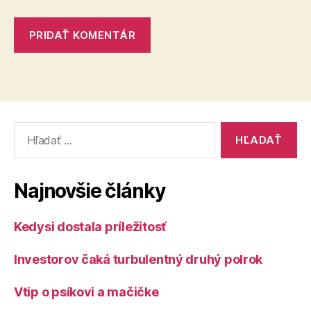
Vyhľadať:
Najnovšie články
Kedysi dostala príležitosť
Investorov čaká turbulentný druhý polrok
Vtip o psíkovi a mačičke