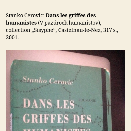
Cerovic
–
V
Stanko Cerovic:
Dans les griffes des
pazúroch
humanistes
(V pa­zú­roch humanistov),
humanistov
collection „Sisyphe“, Castelnau-le-Nez, 317 s.,
2001.