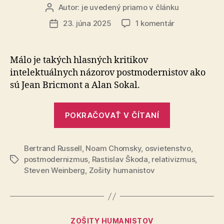
Autor:
je uvedený priamo v článku
Autor
článku
na
23. júna 2025
1 komentár
Dátum
Prečo
článku
nemáme
nechať
Málo je takých hlasných kritikov
postmoderni
intelektuálnych názorov postmodernistov ako
na
sú Jean Bricmont a Alan Sokal.
pokoji?
„Prečo
POKRAČOVAŤ V ČÍTANÍ
nemáme
nechať
Bertrand Russell
,
Noam Chomsky
,
osvietenstvo
postmodern
,
postmodernizmus
,
Rastislav Škoda
,
relativizmus
,
Značky
na
Steven Weinberg
,
Zošity humanistov
pokoji?“
Kategórie
ZOŠITY HUMANISTOV