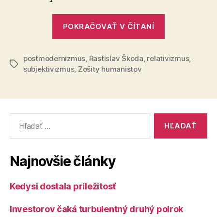
relativizm
„Čo
POKRAČOVAŤ V ČÍTANÍ
je
zlé
postmodernizmus
,
Rastislav Škoda
,
relativizmus
na
,
Značky
subjektivizmus
,
Zošity humanistov
relativizme“
Vyhľadať:
Najnovšie články
Kedysi dostala príležitosť
Investorov čaká turbulentný druhý polrok