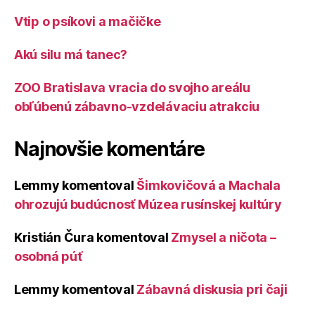
Vtip o psíkovi a mačičke
Akú silu má tanec?
ZOO Bratislava vracia do svojho areálu
obľúbenú zábavno-vzdelávaciu atrakciu
Najnovšie komentáre
Lemmy
komentoval
Šimkovičová a Machala
ohrozujú budúcnosť Múzea rusínskej kultúry
Kristián Čura
komentoval
Zmysel a ničota –
osobná púť
Lemmy
komentoval
Zábavná diskusia pri čaji