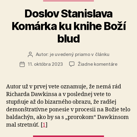
Doslov Stanislava
Komárka ku knihe Boží
blud
Autor:
je uvedený priamo v článku
Autor
článku
na
11. októbra 2023
Žiadne komentáre
Dátum
Doslov
článku
Stanisla
Komárka
Autor už v prvej vete oznamuje, že nemá rád
ku
Richarda Dawkinsa a v poslednej vete to
knihe
stupňuje až do bizarného obrazu, že radšej
Boží
demon­štra­tívne ponesie v procesii na Božie telo
blud
baldachýn, ako by sa s „prorokom“ Dawkinsom
mal stretnúť. [
1
]