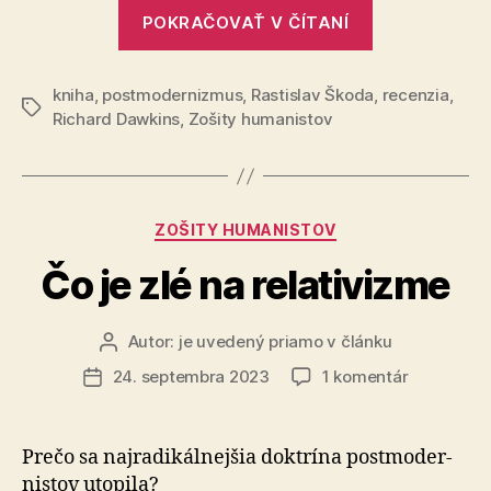
„Doslov
POKRAČOVAŤ V ČÍTANÍ
Stanislava
Komárka
kniha
,
postmodernizmus
,
Rastislav Škoda
ku
,
recenzia
,
Značky
Richard Dawkins
,
Zošity humanistov
knihe
Boží
blud“
Kategórie
ZOŠITY HUMANISTOV
Čo je zlé na relativizme
Autor:
je uvedený priamo v článku
Autor
článku
na
24. septembra 2023
1 komentár
Dátum
Čo
článku
je
zlé
Prečo sa najradikálnejšia doktrína post­mo­der­
na
nistov utopila?