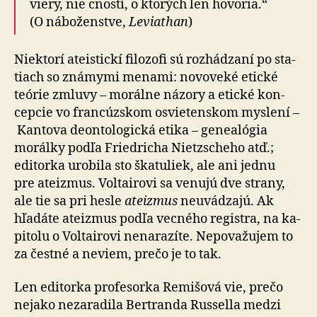
viery, nie cností, o kto­rých len hovoria.“
(O ná­bo­ženstve,
Leviathan
)
Niektorí ateistickí filozofi sú rozhádzaní po sta­
tiach so zná­mymi menami: novo­veké etické
teórie zmluvy – mo­rálne názory a etické kon­
cepcie vo fran­cúz­skom osvie­ten­skom myslení –
Kantova de­on­to­lo­gická etika – ge­nea­lógia
morálky podľa Friedricha Nietzscheho atď.;
editorka urobila sto ška­tu­liek, ale ani jednu
pre ate­izmus. Voltairovi sa venujú dve strany,
ale tie sa pri hesle
ateizmus
neu­vá­dza­jú. Ak
hľadáte ateizmus podľa vecného registra, na ka­
pi­tolu o Voltairovi ne­na­ra­zíte. Ne­po­va­žujem to
za čestné a neviem, prečo je to tak.
Len editorka profesorka Remišová vie, prečo
nejako ne­za­ra­dila Bertranda Russella medzi