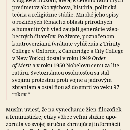
k lo­gike a fi­lo­zo­fii, ale aj k ce­lému radu iných
pred­me­tov ako výchova, história, politická
teória a re­li­giózne štúdie. Mnohé jeho spisy
o roz­lič­ných témach z oblasti prí­rod­ných
a hu­ma­nit­ných vied zaujali ge­ne­rácie vše­o­
becných či­ta­te­ľov. Po ži­vote, pozna­če­nom
kontro­verziami (vrátane vylú­čenia z Tri­nity
College v Oxforde, z Cambridge a City College
v New Yorku) dostal v roku 1949
Order
of Merit
a v roku 1950 Nobelovu cenu za li­te­
ra­túru. Sveto­známou osob­nosťou sa stal
svojimi pro­testmi proti vojne a jad­rovým
zbraniam a ostal ňou až do smrti vo veku 97
rokov.“
Musím uviesť, že na vynechanie žien-filo­zo­fiek
a fe­mi­nis­tickej etiky vôbec veľmi slušne upo­
zor­nila vo svojej stručne zhrnu­júcej infor­mácii