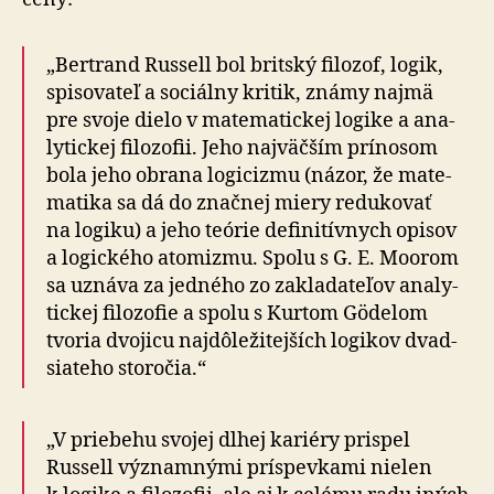
„Bertrand Russell bol britský filozof, logik,
spi­so­va­teľ a so­ciálny kritik, známy najmä
pre svoje dielo v ma­te­ma­tickej logike a ana­
ly­tickej filo­zofii. Jeho naj­väčším prínosom
bola jeho obrana logicizmu (názor, že ma­te­
ma­tika sa dá do značnej miery re­du­ko­vať
na lo­giku) a jeho teórie de­fi­ni­tív­nych opisov
a lo­gic­kého ato­mizmu. Spolu s G. E. Moorom
sa uznáva za jed­ného zo za­kla­da­teľov ana­ly­
tickej filo­zofie a spolu s Kurtom Gödelom
tvoria dvojicu naj­dô­le­ži­tejších logikov dvad­
sia­teho sto­ročia.“
„V priebehu svojej dlhej kariéry prispel
Russell významnými príspevkami nielen