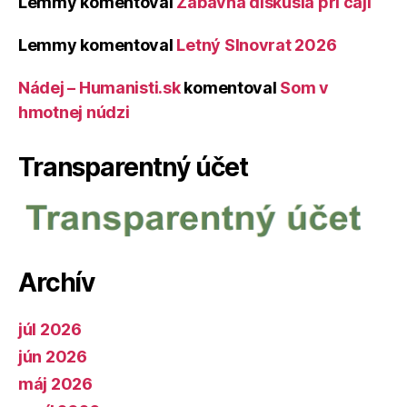
Lemmy
komentoval
Zábavná diskusia pri čaji
Lemmy
komentoval
Letný Slnovrat 2026
Nádej – Humanisti.sk
komentoval
Som v
hmotnej núdzi
Transparentný účet
Archív
júl 2026
jún 2026
máj 2026