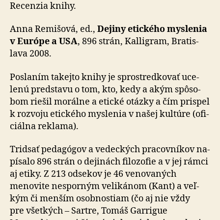
Európe
Recenzia knihy.
a
USA
Anna Remišová, ed.,
Dejiny etického myslenia
v Európe a USA
, 896 strán, Kalligram, Bra­tis­
lava 2008.
Poslaním takejto knihy je sprostred­kovať uce­
lenú pred­stavu o tom, kto, kedy a akým spô­so­
bom riešil morálne a etické otázky a čím prispel
k roz­voju etického myslenia v našej kultúre (ofi­
ciálna reklama).
Tridsať pedagógov a vedeckých pracov­níkov na­
pí­salo 896 strán o de­ji­nách filo­zofie a v jej rámci
aj etiky. Z 213 odsekov je 46 ve­no­va­ných
menovite nesporným veli­kánom (Kant) a veľ­
kým či menším osob­nostiam (čo aj nie vždy
pre všet­kých – Sartre, Tomáš Garrigue