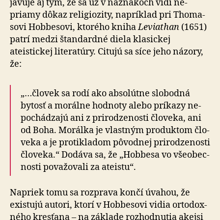
ja­vuje aj tým, že sa už v náznakoch vidí ne­
priamy dôkaz re­li­gio­zity, napríklad pri Tho­ma­
sovi Hobbesovi, ktorého kniha
Leviathan
(1651)
patrí medzi štan­dar­dné diela kla­sickej
ateistickej li­te­ra­túry. Citujú sa síce jeho názory,
že:
„…človek sa rodí ako absolútne slobodná
bytosť a mo­rálne hod­noty alebo príkazy ne­
po­chá­dzajú ani z pri­ro­dze­nosti človeka, ani
od Boha. Morálka je vlastným pro­duktom člo­
veka a je pro­ti­kladom pôvodnej pri­ro­dze­nosti
človeka.“ Dodáva sa, že „Hobbesa vo všeo­bec­
nosti po­va­žo­vali za ateistu“.
Napriek tomu sa rozprava končí úvahou, že
existujú autori, ktorí v Hobbesovi vidia orto­dox­
ného kres­ťana – na základe roz­hod­nutia akejsi