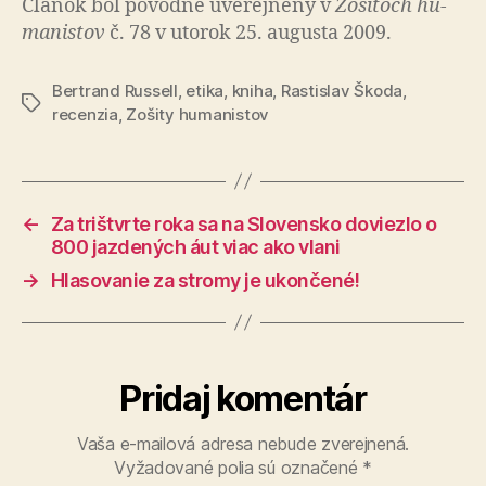
Článok bol pô­vod­ne uve­rej­ne­ný v
Zo­ši­toch hu­
ma­nis­tov
č. 78 v utorok 25. augusta 2009.
Bertrand Russell
,
etika
,
kniha
,
Rastislav Škoda
,
Značky
recenzia
,
Zošity humanistov
←
Za trištvrte roka sa na Slovensko doviezlo o
800 jazdených áut viac ako vlani
→
Hlasovanie za stromy je ukončené!
Pridaj komentár
Vaša e-mailová adresa nebude zverejnená.
Vyžadované polia sú označené
*