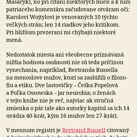
Masaryk), no pri čí­taní niek­to­rých mien a k nim
patria­ceho komentára za­ču­do­vane otváram oči:
Karolovi Wojtylovi je ve­no­va­ných 10 týchto
veľkých strán; len 14 riadkov jeho kritikom.
Pri bliž­šom pre­ze­raní mi chýbajú niektoré
mená.
Nedostatok miesta ani všeobecne prizná­vaná
nižšia hod­nota osob­nosti nie sú teda prí­či­nou
vy­ne­cha­nia, napríklad, Bertranda Russella
na me­no­slove mužov, ktorí sa zaslú­žili o fi­lo­zo­
fiu a etiku. Dve lasto­vičky – Češka Popelová
a Poľka Ossowska – jar neu­robia; o ženách
v tejto knihe nie je reč, naj­viac ak stručná
zmienka o pár (ale ako autorky kapitol sa ich 14
uvádza 40-krát, kým 16 mužov len 27-krát).
V mennom registri je
Bertrand Russell
citovaný