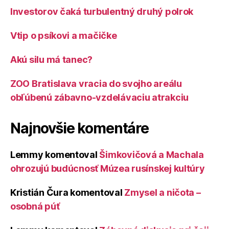
Investorov čaká turbulentný druhý polrok
Vtip o psíkovi a mačičke
Akú silu má tanec?
ZOO Bratislava vracia do svojho areálu
obľúbenú zábavno-vzdelávaciu atrakciu
Najnovšie komentáre
Lemmy
komentoval
Šimkovičová a Machala
ohrozujú budúcnosť Múzea rusínskej kultúry
Kristián Čura
komentoval
Zmysel a ničota –
osobná púť