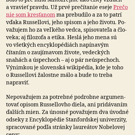
a vravieť pravdu. Už prvé pre­čí­tanie eseje
Prečo
nie som kresťanom
ma pre­bu­dilo a za to patrí
vďaka Russellovi, jeho spisom a jeho životu. Po­
va­žujem ho za veľkého vedca, spi­so­va­teľa a člo­
veka; aj filo­zofa a etika. Heslá jeho mena sú
vo všetkých encyklo­pé­diách napínavým
čítaním o zau­jí­ma­vom živote, vedeckých
snahách a úspechoch – aj o pár neúspe­choch.
Výnimkou je slovenská wiki­pédia, kde je toho
o Russellovi žalostne málo a bude to treba
napraviť.
Nepovažujem za potrebné pod­robne argu­men­
to­vať opisom Russellovho diela, ani pri­dá­vaním
ďalších mien. Za únosné po­va­žujem dva úvodné
odseky z En­cyklo­pédie Stan­fordskej uni­ver­zity,
spra­co­vané podľa stránky laureátov No­be­lovej
ceny: