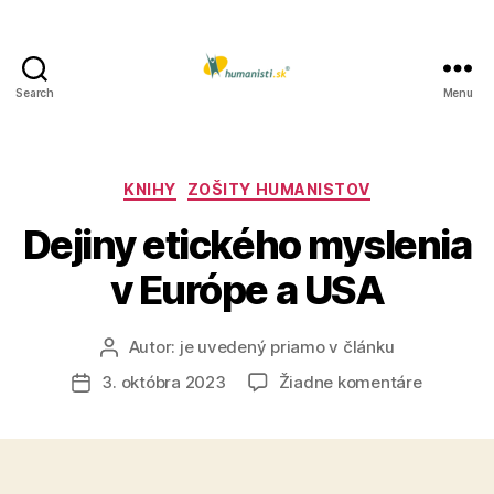
Search
Menu
Humanisti.sk
Kategórie
KNIHY
ZOŠITY HUMANISTOV
Dejiny etického myslenia
v Európe a USA
Autor:
je uvedený priamo v článku
Autor
článku
na
3. októbra 2023
Žiadne komentáre
Dátum
Dejiny
článku
etického
myslenia
v