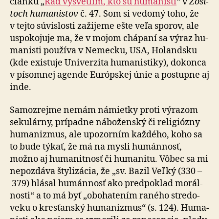
článku „
Rád vysvetlím, kto sú hu­ma­nisti
“ v
Zo­ši­
toch hu­ma­nistov
č. 47. Som si vedomý toho, že
v tejto súvislosti za­ži­jeme ešte veľa sporov, ale
uspo­ko­juje ma, že v mojom chápaní sa výraz hu­
ma­nisti pou­žíva v Ne­mecku, USA, Ho­lan­dsku
(kde existuje Uni­ver­zita hu­ma­nis­tiky), do­konca
v pí­somnej agende Eu­róp­skej únie a postupne aj
inde.
Samozrejme nemám námietky proti výrazom
se­ku­lárny, prí­padne ná­bo­ženský či re­li­giózny
hu­ma­nizmus, ale upo­zor­ním každého, koho sa
to bude týkať, že má na mysli humán­nosť,
možno aj huma­nit­nosť či hu­ma­nitu. Vôbec sa mi
nepozdáva šty­li­zá­cia, že „sv. Bazil Veľký (330 –
379) hlásal humán­nosť ako pred­poklad morál­
nosti“ a to má byť „obo­ha­te­ním raného stre­do­
veku o kres­ťanský hu­ma­nizmus“ (s. 124). Hu­ma­