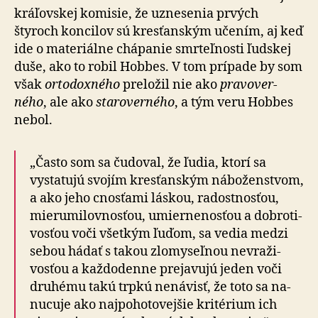
krá­ľov­skej komisie, že uzne­senia prvých
štyroch kon­cilov sú kres­ťan­ským učením, aj keď
ide o ma­te­riálne chápanie smrteľ­nosti ľudskej
duše, ako to robil Hobbes. V tom prípade by som
však
orto­dox­ného
pre­lo­žil nie ako
pra­vo­ver­
ného
, ale ako
sta­ro­ver­ného
, a tým veru Hobbes
nebol.
„Často som sa čudoval, že ľudia, ktorí sa
vystatujú svojím kres­ťan­ským ná­bo­žen­stvom,
a ako jeho cnosťami láskou, radostnosťou,
mie­ru­mi­lov­nosťou, umier­ne­nosťou a dobro­ti­
vosťou voči všetkým ľuďom, sa vedia medzi
sebou hádať s takou zlo­my­seľnou nevra­ži­
vosťou a kaž­do­denne pre­ja­vujú jeden voči
druhému takú trpkú ne­ná­visť, že toto sa na­
nu­cuje ako naj­po­ho­to­vejšie kritérium ich