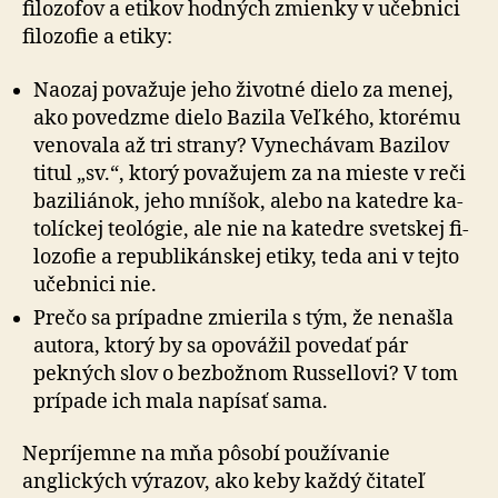
filo­zo­fov a etikov hod­ných zmienky v učeb­nici
filo­zofie a etiky:
Naozaj považuje jeho životné dielo za menej,
ako povedzme dielo Bazila Veľkého, ktorému
ve­no­vala až tri strany? Vy­ne­chá­vam Bazilov
titul „sv.“, ktorý po­va­žujem za na mieste v reči
bazi­liánok, jeho mníšok, alebo na ka­tedre ka­
to­líc­kej teo­ló­gie, ale nie na ka­tedre svetskej fi­
lo­zo­fie a re­pub­li­kánskej etiky, teda ani v tejto
učeb­nici nie.
Prečo sa prípadne zmierila s tým, že ne­našla
autora, ktorý by sa opovážil povedať pár
pekných slov o bez­božnom Russellovi? V tom
prípade ich mala napísať sama.
Nepríjemne na mňa pôsobí používanie
anglických výrazov, ako keby každý čitateľ