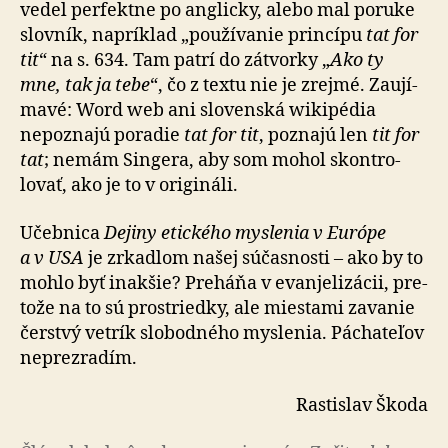
vedel per­fek­tne po an­glicky, alebo mal poruke
slovník, napríklad „pou­ží­vanie princípu
tat for
tit
“ na s. 634. Tam patrí do zát­vorky „
Ako ty
mne, tak ja tebe
“, čo z textu nie je zrejmé. Zau­jí­
mavé: Word web ani slo­venská wiki­pédia
nepoznajú poradie
tat for tit
, poznajú len
tit for
tat
; nemám Singera, aby som mohol skon­tro­
lovať, ako je to v ori­gi­náli.
Učebnica
Dejiny etického myslenia v Európe
a v USA
je zrkadlom našej súčasnosti – ako by to
mohlo byť inakšie? Preháňa v evan­je­li­zácii, pre­
tože na to sú prostriedky, ale miestami zavanie
čerstvý vetrík slo­bod­ného myslenia. Pácha­teľov
nepre­zradím.
Rastislav Škoda