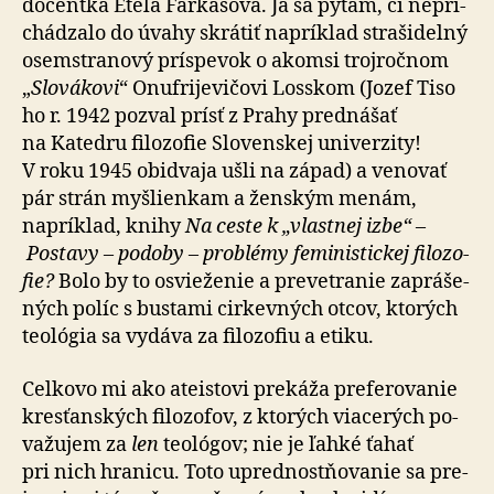
docentka Etela Farkašová. Ja sa pýtam, či ne­pri­
chá­dzalo do úvahy skrátiť napríklad stra­ši­delný
osem­stra­nový príspevok o akomsi troj­roč­nom
„
Slovákovi
“ Onufri­je­vičovi Losskom (Jozef Tiso
ho r. 1942 pozval prísť z Prahy pred­ná­šať
na Katedru filo­zofie Slo­venskej uni­ver­zity!
V roku 1945 obi­dvaja ušli na západ) a ve­no­vať
pár strán myšlienkam a ženským menám,
napríklad, knihy
Na ceste k „vlastnej izbe“ –
Postavy – podoby – prob­lémy fe­mi­nis­tickej filo­zo­
fie?
Bolo by to osvie­ženie a pre­vetra­nie zaprá­še­
ných políc s bustami cirkevných otcov, ktorých
teo­ló­gia sa vydáva za fi­lo­zo­fiu a etiku.
Celkovo mi ako ateistovi prekáža pre­fe­ro­vanie
kres­ťan­ských filo­zofov, z ktorých via­cerých po­
va­žujem za
len
teo­ló­gov; nie je ľahké ťahať
pri nich hra­nicu. Toto upred­nostňo­vanie sa pre­