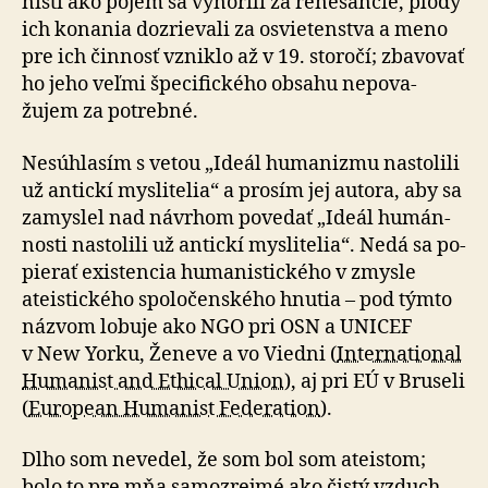
nisti ako pojem sa vy­no­rili za re­ne­san­cie, plody
ich konania dozrie­vali za osvie­tenstva a meno
pre ich činnosť vzniklo až v 19. sto­ročí; zba­vo­vať
ho jeho veľmi špe­ci­fického obsahu ne­po­va­
žujem za potrebné.
Nesúhlasím s vetou „Ideál humanizmu nastolili
už antickí myslitelia“ a prosím jej autora, aby sa
zamyslel nad návrhom povedať „Ideál humán­
nosti nastolili už antickí myslitelia“. Nedá sa po­
pie­rať exis­ten­cia hu­ma­nis­tic­kého v zmysle
ateistického spo­lo­čen­ského hnutia – pod týmto
názvom lobuje ako NGO pri OSN a UNICEF
v New Yorku, Ženeve a vo Viedni (
Inter­na­tional
Humanist and Ethical Union
), aj pri EÚ v Bruseli
(
European Humanist Federation
).
Dlho som nevedel, že som bol som ateistom;
bolo to pre mňa samo­zrejmé ako čistý vzduch