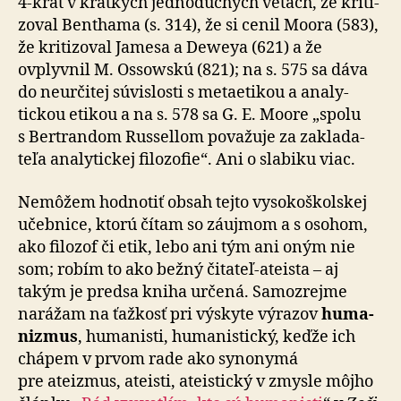
4-krát v krátkych jed­no­du­chých vetách, že kri­ti­
zo­val Benthama (s. 314), že si cenil Moora (583),
že kri­ti­zo­val Jamesa a Deweya (621) a že
ovplyvnil M. Ossowskú (821); na s. 575 sa dáva
do ne­urči­tej súvislosti s me­ta­etikou a ana­ly­
tickou etikou a na s. 578 sa G. E. Moore „spolu
s Ber­tran­dom Russellom po­va­žuje za za­kla­da­
teľa ana­ly­tickej fi­lo­zo­fie“. Ani o sla­biku viac.
Nemôžem hodnotiť obsah tejto vysoko­škol­skej
učeb­nice, ktorú čítam so záujmom a s osohom,
ako fi­lo­zof či etik, lebo ani tým ani oným nie
som; robím to ako bežný čitateľ-ateista – aj
takým je predsa kniha určená. Samo­zrejme
narážam na ťaž­kosť pri výskyte vý­ra­zov
hu­ma­
nizmus
, hu­ma­nisti, hu­ma­nis­tický, keďže ich
chápem v prvom rade ako syno­nymá
pre ateizmus, ateisti, ateistický v zmysle môjho