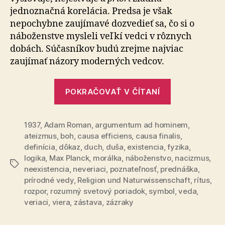
jednoznačná korelácia. Predsa je však
nepochybne zaujímavé dozvedieť sa, čo si o
náboženstve mysleli veľkí vedci v rôznych
dobách. Súčasníkov budú zrejme najviac
zaujímať názory moderných vedcov.
„Pozoruhod
POKRAČOVAŤ V ČÍTANÍ
vzťah
Maxa
1937
,
Adam Roman
,
argumentum ad hominem
Plancka
,
ateizmus
,
boh
,
causa efficiens
,
causa finalis
,
k
definícia
,
dôkaz
,
duch
,
duša
,
existencia
,
fyzika
,
náboženstvu
logika
,
Max Planck
,
morálka
,
náboženstvo
,
nacizmus
,
Značky
neexistencia
,
neveriaci
,
poznateľnosť
,
prednáška
,
prírodné vedy
,
Religion und Naturwissenschaft
,
rítus
,
rozpor
,
rozumný svetový poriadok
,
symbol
,
veda
,
veriaci
,
viera
,
zástava
,
zázraky