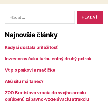
Vyhľadať:
Najnovšie články
Kedysi dostala príležitosť
Investorov čaká turbulentný druhý polrok
Vtip o psíkovi a mačičke
Akú silu má tanec?
ZOO Bratislava vracia do svojho areálu
obľúbenú zábavno-vzdelávaciu atrakciu