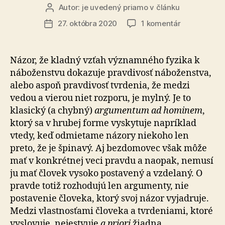
Autor:
je uvedený priamo v článku
Autor
článku
na
27. októbra 2020
1 komentár
Dátum
Pozoruhodn
článku
vzťah
Maxa
Názor, že kladný vzťah významného fyzika k
Plancka
náboženstvu dokazuje pravdivosť náboženstva,
k
alebo aspoň pravdivosť tvrdenia, že medzi
náboženstv
vedou a vierou niet rozporu, je mylný. Je to
klasický (a chybný)
argumentum ad hominem
,
ktorý sa v hrubej forme vyskytuje napríklad
vtedy, keď odmietame názory niekoho len
preto, že je špinavý. Aj bezdomovec však môže
mať v konkrétnej veci pravdu a naopak, nemusí
ju mať človek vysoko postavený a vzdelaný. O
pravde totiž rozhodujú len argumenty, nie
postavenie človeka, ktorý svoj názor vyjadruje.
Medzi vlastnosťami človeka a tvrdeniami, ktoré
vyslovuje, nejestvuje
a priori
žiadna