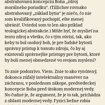
abstrahovanú koncepciu Boha „zdroj
morálneho poriadku“. (Tillichov rovnako
abstrahovaný „základ bytia“ je niečo, čo nie
som kvalifikovaný pochopiť, ešte menej
ubrániť. Uviedol som to len ako príklad
teologickej abstrakcie.) Môže byť, že myslieť na
tento zdroj a všetko, čo s tým súvisí, tak, ako
keby to bol osobný boh, je pre ľudské bytosti
správny prístup k tomuto zdroju, čo by aj
existovali správnejšie prístupy pre bytosti, ktoré
by boli menej obmedzené vo svojom myslení?
To znie podozrivo. Viem. Znie to ako vynútený,
dokonca zúfalý intelektuálny manéver na
záchranu, v poslednom zákope, predvedeckej
koncepcie Boha pred útokom modernej vedy.
No čudné je, že argument, že je to tak, prichádza
z oblasti modernej vedy. Fyzici bežne robia