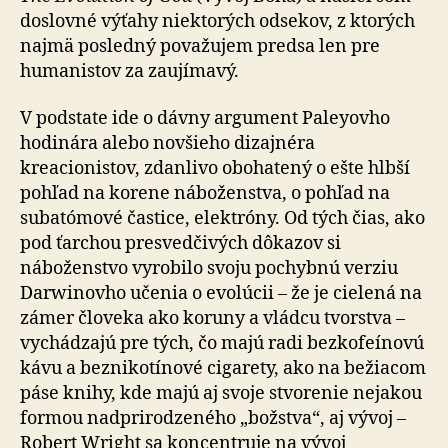
doslovné výťahy niektorých odsekov, z ktorých
najmä posledný považujem predsa len pre
humanistov za zaujímavý.
V podstate ide o dávny argument Paleyovho
hodinára alebo novšieho dizajnéra
kreacionistov, zdanlivo obohatený o ešte hlbší
pohľad na korene náboženstva, o pohľad na
subatómové častice, elektróny. Od tých čias, ako
pod ťarchou presvedčivých dôkazov si
náboženstvo vyrobilo svoju pochybnú verziu
Darwinovho učenia o evolúcii – že je cielená na
zámer človeka ako koruny a vládcu tvorstva –
vychádzajú pre tých, čo majú radi bezkofeínovú
kávu a beznikotínové cigarety, ako na bežiacom
páse knihy, kde majú aj svoje stvorenie nejakou
formou nadprirodzeného „božstva“, aj vývoj –
Robert Wright sa koncentruje na vývoj