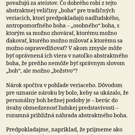
považujú za ateistov. Čo dobrého robí z tejto
abstraktnej veličiny „boha“ pre tradičných
veriacich, ktorí predpokladajú nadľudského,
antropomorfného boha – „osobného“ boha, s
ktorým sa možno zhovárať, ktorému možno
ďakovať, ktorého možno milovať a ktorému sa
možno ospravedlňovať? V akom zmysle môže
byť oprávnená ich viera v natoľko abstraktného
boha, že preňho nemôže byť správnym slovom
„boh“, ale možno „božstvo“?
Nárok spočíva v pohľade veriaceho. Dôvodom
pre uznanie nároku by bolo, keby sa ukázalo, že
personálny boh bežnej podoby je – berúc do
úvahy obmedzenosť ľudskej predstavivosti –
rozumná približná náhrada abstraktného boha.
Predpokladajme, napríklad, že prijmeme ako