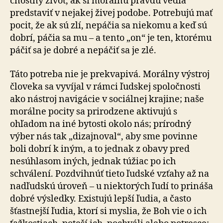
cnostný život, ak si morálnu pravdu vedia
predstaviť v nejakej živej podobe. Potrebujú mať
pocit, že ak sú zlí, nepáčia sa niekomu a keď sú
dobrí, páčia sa mu – a tento „on“ je ten, ktorému
páčiť sa je dobré a nepáčiť sa je zlé.
Táto potreba nie je prekvapivá. Morálny výstroj
človeka sa vyvíjal v rámci ľudskej spoločnosti
ako nástroj navigácie v sociálnej krajine; naše
morálne pocity sa prirodzene aktivujú s
ohľadom na iné bytosti okolo nás; prírodný
výber nás tak „dizajnoval“, aby sme povinne
boli dobrí k iným, a to jednak z obavy pred
nesúhlasom iných, jednak túžiac po ich
schválení. Pozdvihnúť tieto ľudské vzťahy až na
nadľudskú úroveň – u niektorých ľudí to prináša
dobré výsledky. Existujú lepší ľudia, a často
šťastnejší ľudia, ktorí si myslia, že Boh vie o ich