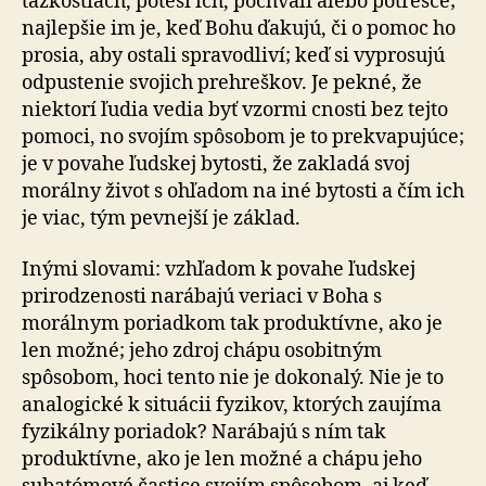
ťažkostiach, poteší ich, pochváli alebo potresce;
najlepšie im je, keď Bohu ďakujú, či o pomoc ho
prosia, aby ostali spravodliví; keď si vyprosujú
odpustenie svojich prehreškov. Je pekné, že
niektorí ľudia vedia byť vzormi cnosti bez tejto
pomoci, no svojím spôsobom je to prekvapujúce;
je v povahe ľudskej bytosti, že zakladá svoj
morálny život s ohľadom na iné bytosti a čím ich
je viac, tým pevnejší je základ.
Inými slovami: vzhľadom k povahe ľudskej
prirodzenosti narábajú veriaci v Boha s
morálnym poriadkom tak produktívne, ako je
len možné; jeho zdroj chápu osobitným
spôsobom, hoci tento nie je dokonalý. Nie je to
analogické k situácii fyzikov, ktorých zaujíma
fyzikálny poriadok? Narábajú s ním tak
produktívne, ako je len možné a chápu jeho