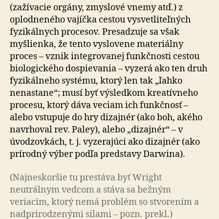
(zažívacie orgány, zmyslové vnemy atď.) z
oplodneného vajíčka cestou vysvetliteľných
fyzikálnych procesov. Presadzuje sa však
myšlienka, že tento vyslovene materiálny
proces – vznik integrovanej funkčnosti cestou
biologického dospievania – vyzerá ako ten druh
fyzikálneho systému, ktorý len tak „ľahko
nenastane“; musí byť výsledkom kreatívneho
procesu, ktorý dáva veciam ich funkčnosť –
alebo vstupuje do hry dizajnér (ako boh, akého
navrhoval rev. Paley), alebo „dizajnér“ – v
úvodzovkách, t. j. vyzerajúci ako dizajnér (ako
prírodný výber podľa predstavy Darwina).
(Najneskoršie tu prestáva byť Wright
neutrálnym vedcom a stáva sa bežným
veriacim, ktorý nemá problém so stvorením a
nadprirodzenými silami – pozn. prekl.)