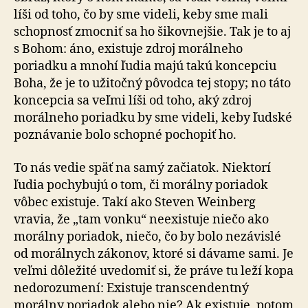
líši od toho, čo by sme videli, keby sme mali
schopnosť zmocniť sa ho šikovnejšie. Tak je to aj
s Bohom: áno, existuje zdroj morálneho
poriadku a mnohí ľudia majú takú koncepciu
Boha, že je to užitočný pôvodca tej stopy; no táto
koncepcia sa veľmi líši od toho, aký zdroj
morálneho poriadku by sme videli, keby ľudské
poznávanie bolo schopné pochopiť ho.
To nás vedie späť na samý začiatok. Niektorí
ľudia pochybujú o tom, či morálny poriadok
vôbec existuje. Takí ako Steven Weinberg
vravia, že „tam vonku“ neexistuje niečo ako
morálny poriadok, niečo, čo by bolo nezávislé
od morálnych zákonov, ktoré si dávame sami. Je
veľmi dôležité uvedomiť si, že práve tu leží kopa
nedorozumení: Existuje transcendentný
morálny poriadok alebo nie? Ak existuje, potom