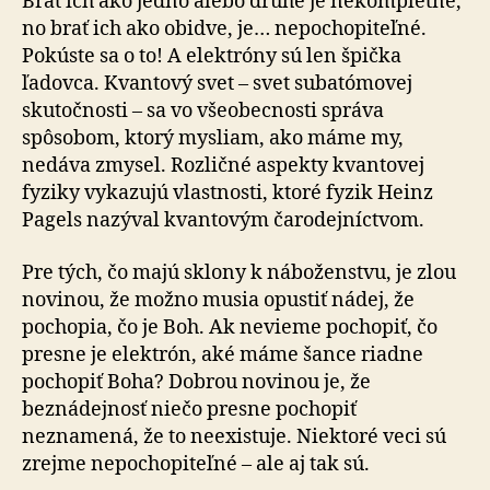
Brať ich ako jedno alebo druhé je nekompletné,
no brať ich ako obidve, je… nepochopiteľné.
Pokúste sa o to! A elektróny sú len špička
ľadovca. Kvantový svet – svet subatómovej
skutočnosti – sa vo všeobecnosti správa
spôsobom, ktorý mysliam, ako máme my,
nedáva zmysel. Rozličné aspekty kvantovej
fyziky vykazujú vlastnosti, ktoré fyzik Heinz
Pagels nazýval kvantovým čarodejníctvom.
Pre tých, čo majú sklony k náboženstvu, je zlou
novinou, že možno musia opustiť nádej, že
pochopia, čo je Boh. Ak nevieme pochopiť, čo
presne je elektrón, aké máme šance riadne
pochopiť Boha? Dobrou novinou je, že
beznádejnosť niečo presne pochopiť
neznamená, že to neexistuje. Niektoré veci sú
zrejme nepochopiteľné – ale aj tak sú.