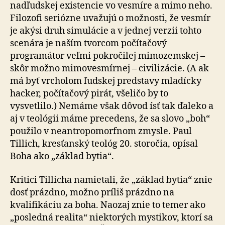
nadľudskej existencie vo vesmíre a mimo neho.
Filozofi seriózne uvažujú o možnosti, že vesmír
je akýsi druh simulácie a v jednej verzii tohto
scenára je naším tvorcom počítačový
programátor veľmi pokročilej mimozemskej –
skôr možno mimovesmírnej – civilizácie. (A ak
má byť vrcholom ľudskej predstavy mladícky
hacker, počítačový pirát, všeličo by to
vysvetlilo.) Nemáme však dôvod ísť tak ďaleko a
aj v teológii máme precedens, že sa slovo „boh“
použilo v neantropomorfnom zmysle. Paul
Tillich, kresťanský teológ 20. storočia, opísal
Boha ako „základ bytia“.
Kritici Tillicha namietali, že „základ bytia“ znie
dosť prázdno, možno príliš prázdno na
kvalifikáciu za boha. Naozaj znie to temer ako
„posledná realita“ niektorých mystikov, ktorí sa