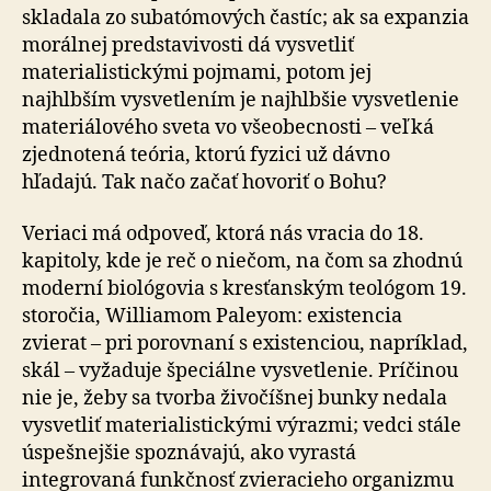
skladala zo subatómových častíc; ak sa expanzia
morálnej predstavivosti dá vysvetliť
materialistickými pojmami, potom jej
najhlbším vysvetlením je najhlbšie vysvetlenie
materiálového sveta vo všeobecnosti – veľká
zjednotená teória, ktorú fyzici už dávno
hľadajú. Tak načo začať hovoriť o Bohu?
Veriaci má odpoveď, ktorá nás vracia do 18.
kapitoly, kde je reč o niečom, na čom sa zhodnú
moderní biológovia s kresťanským teológom 19.
storočia, Williamom Paleyom: existencia
zvierat – pri porovnaní s existenciou, napríklad,
skál – vyžaduje špeciálne vysvetlenie. Príčinou
nie je, žeby sa tvorba živočíšnej bunky nedala
vysvetliť materialistickými výrazmi; vedci stále
úspešnejšie spoznávajú, ako vyrastá
integrovaná funkčnosť zvieracieho organizmu