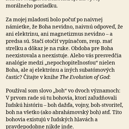
morálneho poriadku.
Za mojej mladosti bolo počuť po naivnej
námietke, že Boha nevidno, naivnú odpoveď, že
ani elektrinu, ani magnetizmus nevidno – a
predsa sú. Stačí otočiť vypínačom, resp. mať
strelku a dôkaz je na ruke. Obdoba pre Boha
neexistovala a neexistuje. Alebo vás presvedčia
analógie medzi „nepochopiteľnosťou“ nielen
Boha, ale aj elektrónu a iných subatómových
častíc? Čítajte v knihe
The Evolution of God
:
Používal som slovo „boh“ vo dvoch významoch:
V prvom rade sú tu bohovia, ktorí zaľudňovali
ľudskú históriu – boh dažďa, vojny, boh-stvoriteľ,
boh na všetko (ako abrahámovský boh) atď. Títo
bohovia existujú v ľudských hlavách a
pravdepodobne nikde inde.