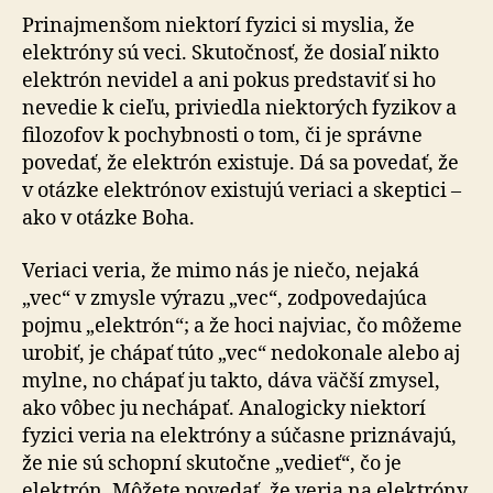
Prinajmenšom niektorí fyzici si myslia, že
elektróny sú veci. Skutočnosť, že dosiaľ nikto
elektrón nevidel a ani pokus predstaviť si ho
nevedie k cieľu, priviedla niektorých fyzikov a
filozofov k pochybnosti o tom, či je správne
povedať, že elektrón existuje. Dá sa povedať, že
v otázke elektrónov existujú veriaci a skeptici –
ako v otázke Boha.
Veriaci veria, že mimo nás je niečo, nejaká
„vec“ v zmysle výrazu „vec“, zodpovedajúca
pojmu „elektrón“; a že hoci najviac, čo môžeme
urobiť, je chápať túto „vec“ nedokonale alebo aj
mylne, no chápať ju takto, dáva väčší zmysel,
ako vôbec ju nechápať. Analogicky niektorí
fyzici veria na elektróny a súčasne priznávajú,
že nie sú schopní skutočne „vedieť“, čo je
elektrón. Môžete povedať, že veria na elektróny