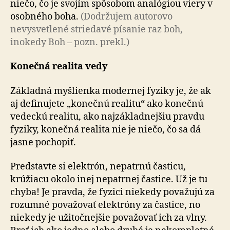
niečo, čo je svojím spôsobom analógiou viery v
osobného boha.
(Dodržujem autorovo
nevysvetlené striedavé písanie raz boh,
inokedy Boh – pozn. prekl.)
Konečná realita vedy
Základná myšlienka modernej fyziky je, že ak
aj definujete „konečnú realitu“ ako konečnú
vedeckú realitu, ako najzákladnejšiu pravdu
fyziky, konečná realita nie je niečo, čo sa dá
jasne pochopiť.
Predstavte si elektrón, nepatrnú časticu,
krúžiacu okolo inej nepatrnej častice. Už je tu
chyba! Je pravda, že fyzici niekedy považujú za
rozumné považovať elektróny za častice, no
niekedy je užitočnejšie považovať ich za vlny.