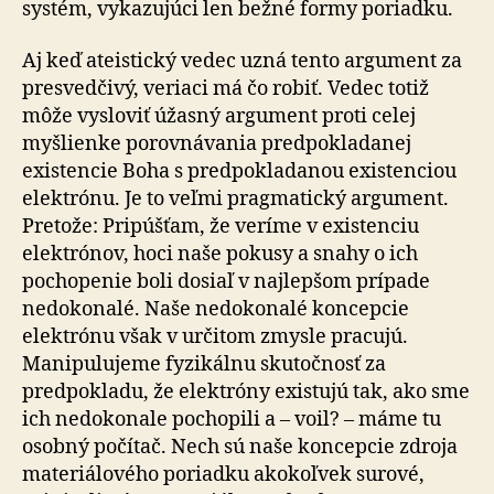
systém, vykazujúci len bežné formy poriadku.
Aj keď ateistický vedec uzná tento argument za
presvedčivý, veriaci má čo robiť. Vedec totiž
môže vysloviť úžasný argument proti celej
myšlienke porovnávania predpokladanej
existencie Boha s predpokladanou existenciou
elektrónu. Je to veľmi pragmatický argument.
Pretože: Pripúšťam, že veríme v existenciu
elektrónov, hoci naše pokusy a snahy o ich
pochopenie boli dosiaľ v najlepšom prípade
nedokonalé. Naše nedokonalé koncepcie
elektrónu však v určitom zmysle pracujú.
Manipulujeme fyzikálnu skutočnosť za
predpokladu, že elektróny existujú tak, ako sme
ich nedokonale pochopili a – voil? – máme tu
osobný počítač. Nech sú naše koncepcie zdroja
materiálového poriadku akokoľvek surové,