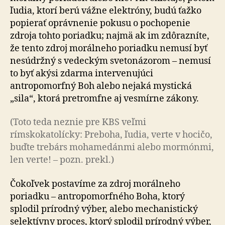
ľudia, ktorí berú vážne elektróny, budú ťažko
popierať oprávnenie pokusu o pochopenie
zdroja tohto poriadku; najmä ak im zdôrazníte,
že tento zdroj morálneho poriadku nemusí byť
nesúdržný s vedeckým svetonázorom – nemusí
to byť akýsi zdarma intervenujúci
antropomorfný Boh alebo nejaká mystická
„sila“, ktorá pretromfne aj vesmírne zákony.
(Toto teda neznie pre KBS veľmi
rímskokatolícky: Preboha, ľudia, verte v hocičo,
buďte trebárs mohamedánmi alebo mormónmi,
len verte! – pozn. prekl.)
Čokoľvek postavíme za zdroj morálneho
poriadku – antropomorfného Boha, ktorý
splodil prírodný výber, alebo mechanistický
selektívny proces, ktorý splodil prírodný výber,