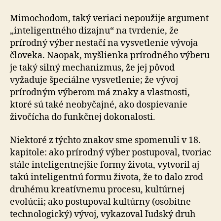
Mimochodom, taký veriaci nepoužije argument
„inteligentného dizajnu“ na tvrdenie, že
prírodný výber nestačí na vysvetlenie vývoja
človeka. Naopak, myšlienka prírodného výberu
je taký silný mechanizmus, že jej pôvod
vyžaduje špeciálne vysvetlenie; že vývoj
prírodným výberom má znaky a vlastnosti,
ktoré sú také neobyčajné, ako dospievanie
živočícha do funkčnej dokonalosti.
Niektoré z týchto znakov sme spomenuli v 18.
kapitole: ako prírodný výber postupoval, tvoriac
stále inteligentnejšie formy života, vytvoril aj
takú inteligentnú formu života, že to dalo zrod
druhému kreatívnemu procesu, kultúrnej
evolúcii; ako postupoval kultúrny (osobitne
technologický) vývoj, vykazoval ľudský druh