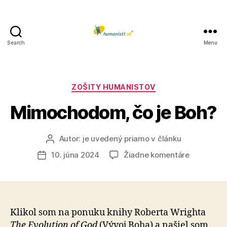
Search
Menu
Humanisti.sk
Kategórie
ZOŠITY HUMANISTOV
Mimochodom, čo je Boh?
Autor:
je uvedený priamo v článku
Autor
článku
na
10. júna 2024
Žiadne komentáre
Dátum
Mimochod
článku
čo
je
Boh?
Klikol som na ponuku knihy Roberta Wrighta
The Evolution of God
(Vývoj Boha) a našiel som