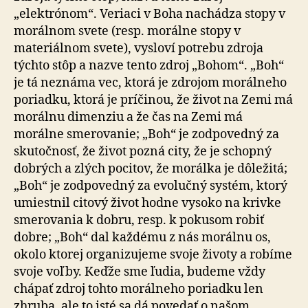
„elektrónom“. Veriaci v Boha nachádza stopy v
morálnom svete (resp. morálne stopy v
materiálnom svete), vysloví potrebu zdroja
týchto stôp a nazve tento zdroj „Bohom“. „Boh“
je tá neznáma vec, ktorá je zdrojom morálneho
poriadku, ktorá je príčinou, že život na Zemi má
morálnu dimenziu a že čas na Zemi má
morálne smerovanie; „Boh“ je zodpovedný za
skutočnosť, že život pozná city, že je schopný
dobrých a zlých pocitov, že morálka je dôležitá;
„Boh“ je zodpovedný za evolučný systém, ktorý
umiestnil citový život hodne vysoko na krivke
smerovania k dobru, resp. k pokusom robiť
dobre; „Boh“ dal každému z nás morálnu os,
okolo ktorej organizujeme svoje životy a robíme
svoje voľby. Keďže sme ľudia, budeme vždy
chápať zdroj tohto morálneho poriadku len
zhruba, ale to isté sa dá povedať o našom