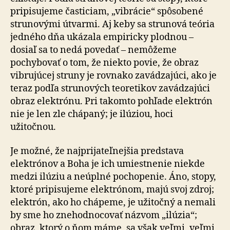
pripisujeme časticiam, „vibrácie“ spôsobené
strunovými útvarmi. Aj keby sa strunová teória
jedného dňa ukázala empiricky plodnou –
dosiaľ sa to nedá povedať – nemôžeme
pochybovať o tom, že niekto povie, že obraz
vibrujúcej struny je rovnako zavádzajúci, ako je
teraz podľa strunových teoretikov zavádzajúci
obraz elektrónu. Pri takomto pohľade elektrón
nie je len zle chápaný; je ilúziou, hoci
užitočnou.
Je možné, že najprijateľnejšia predstava
elektrónov a Boha je ich umiestnenie niekde
medzi ilúziu a neúplné pochopenie. Áno, stopy,
ktoré pripisujeme elektrónom, majú svoj zdroj;
elektrón, ako ho chápeme, je užitočný a nemali
by sme ho znehodnocovať názvom „ilúzia“;
obraz, ktorý o ňom máme, sa však veľmi, veľmi