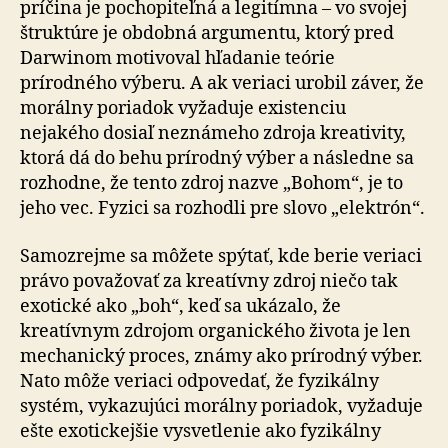
príčina je pochopiteľná a legitímna – vo svojej
štruktúre je obdobná argumentu, ktorý pred
Darwinom motivoval hľadanie teórie
prírodného výberu. A ak veriaci urobil záver, že
morálny poriadok vyžaduje existenciu
nejakého dosiaľ neznámeho zdroja kreativity,
ktorá dá do behu prírodný výber a následne sa
rozhodne, že tento zdroj nazve „Bohom“, je to
jeho vec. Fyzici sa rozhodli pre slovo „elektrón“.
Samozrejme sa môžete spýtať, kde berie veriaci
právo považovať za kreatívny zdroj niečo tak
exotické ako „boh“, keď sa ukázalo, že
kreatívnym zdrojom organického života je len
mechanický proces, známy ako prírodný výber.
Nato môže veriaci odpovedať, že fyzikálny
systém, vykazujúci morálny poriadok, vyžaduje
ešte exotickejšie vysvetlenie ako fyzikálny