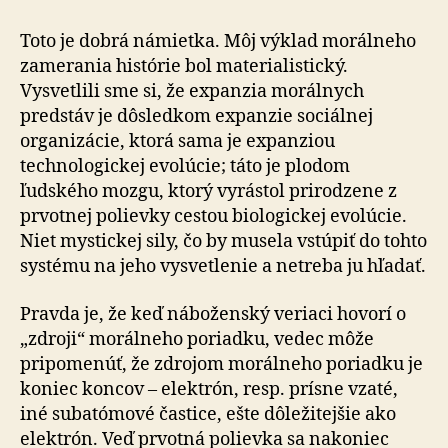
Toto je dobrá námietka. Môj výklad morálneho
zamerania histórie bol materialistický.
Vysvetlili sme si, že expanzia morálnych
predstáv je dôsledkom expanzie sociálnej
organizácie, ktorá sama je expanziou
technologickej evolúcie; táto je plodom
ľudského mozgu, ktorý vyrástol prirodzene z
prvotnej polievky cestou biologickej evolúcie.
Niet mystickej sily, čo by musela vstúpiť do tohto
systému na jeho vysvetlenie a netreba ju hľadať.
Pravda je, že keď náboženský veriaci hovorí o
„zdroji“ morálneho poriadku, vedec môže
pripomenúť, že zdrojom morálneho poriadku je
koniec koncov – elektrón, resp. prísne vzaté,
iné subatómové častice, ešte dôležitejšie ako
elektrón. Veď prvotná polievka sa nakoniec