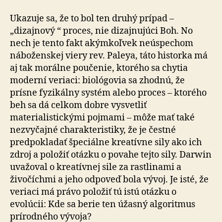
Ukazuje sa, že to bol ten druhý prípad –
„dizajnový “ proces, nie dizajnujúci Boh. No
nech je tento fakt akýmkoľvek neúspechom
náboženskej viery rev. Paleya, táto historka má
aj tak morálne poučenie, ktorého sa chytia
moderní veriaci: biológovia sa zhodnú, že
prísne fyzikálny systém alebo proces – ktorého
beh sa dá celkom dobre vysvetliť
materialistickými pojmami – môže mať také
nezvyčajné charakteristiky, že je čestné
predpokladať špeciálne kreatívne sily ako ich
zdroj a položiť otázku o povahe tejto sily. Darwin
uvažoval o kreatívnej sile za rastlinami a
živočíchmi a jeho odpoveď bola vývoj. Je isté, že
veriaci má právo položiť tú istú otázku o
evolúcii: Kde sa berie ten úžasný algoritmus
prírodného vývoja?