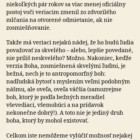
niekoľkých pár rokov sa viac menej oficiálny
postoj voči veriacim zmenil zo zdvorilého
mlčania na otvorené odmietanie, ak nie
zosmiešňovanie.
Takže má veriaci nejakú nádej, že ho budú ľudia
považovať za skvelého – alebo, lepšie povedané,
nie príliš neskvelého? Možno. Nakoniec, keďže
verzia Boha, zosmiešnená skvelými ľuďmi, je
bežná, nech je to antropomorfný boh:
nadľudská bytosť s myslením veľmi podobným
nášmu, ale oveľa, oveľa väčšia (samozrejme
boh, ktorý je podľa bežných meradiel
vševediaci, všemohúci a na prídavok
nekonečne dobrý!). A toto nie je jediný druh
boha, ktorý by mohol existovať.
Celkom iste nemôžeme vylúčiť možnosť nejakej