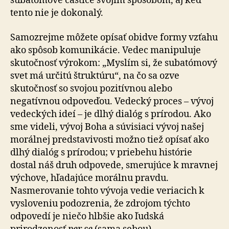
subatómové častice svojím spôsobom, aj keď
tento nie je dokonalý.
Samozrejme môžete opísať obidve formy vzťahu
ako spôsob komunikácie. Vedec manipuluje
skutočnosť výrokom: „Myslím si, že subatómový
svet má určitú štruktúru“, na čo sa ozve
skutočnosť so svojou pozitívnou alebo
negatívnou odpoveďou. Vedecký proces – vývoj
vedeckých ideí – je dlhý dialóg s prírodou. Ako
sme videli, vývoj Boha a súvisiaci vývoj našej
morálnej predstavivosti možno tiež opísať ako
dlhý dialóg s prírodou; v priebehu histórie
dostal náš druh odpovede, smerujúce k mravnej
výchove, hľadajúce morálnu pravdu.
Nasmerovanie tohto vývoja vedie veriacich k
vysloveniu podozrenia, že zdrojom týchto
odpovedí je niečo hlbšie ako ľudská