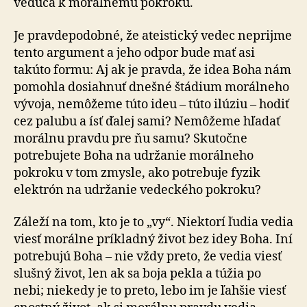
vedúca k morálnemu pokroku.
Je pravdepodobné, že ateistický vedec neprijme
tento argument a jeho odpor bude mať asi
takúto formu: Aj ak je pravda, že idea Boha nám
pomohla dosiahnuť dnešné štádium morálneho
vývoja, nemôžeme túto ideu – túto ilúziu – hodiť
cez palubu a ísť ďalej sami? Nemôžeme hľadať
morálnu pravdu pre ňu samu? Skutočne
potrebujete Boha na udržanie morálneho
pokroku v tom zmysle, ako potrebuje fyzik
elektrón na udržanie vedeckého pokroku?
Záleží na tom, kto je to „vy“. Niektorí ľudia vedia
viesť morálne príkladný život bez idey Boha. Iní
potrebujú Boha – nie vždy preto, že vedia viesť
slušný život, len ak sa boja pekla a túžia po
nebi; niekedy je to preto, lebo im je ľahšie viesť