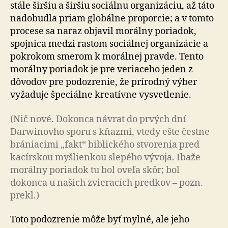
stále širšiu a širšiu sociálnu organizáciu, až táto
nadobudla priam globálne proporcie; a v tomto
procese sa naraz objavil morálny poriadok,
spojnica medzi rastom sociálnej organizácie a
pokrokom smerom k morálnej pravde. Tento
morálny poriadok je pre veriaceho jeden z
dôvodov pre podozrenie, že prírodný výber
vyžaduje špeciálne kreatívne vysvetlenie.
(Nič nové. Dokonca návrat do prvých dní
Darwinovho sporu s kňazmi, vtedy ešte čestne
brániacimi „fakt“ biblického stvorenia pred
kacírskou myšlienkou slepého vývoja. Ibaže
morálny poriadok tu bol oveľa skôr; bol
dokonca u našich zvieracích predkov – pozn.
prekl.)
Toto podozrenie môže byť mylné, ale jeho