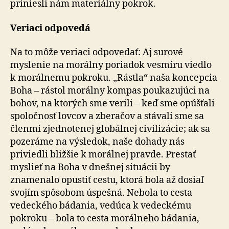
priniesli nám materiálny pokrok.
Veriaci odpovedá
Na to môže veriaci odpovedať: Aj surové
myslenie na morálny poriadok vesmíru viedlo
k morálnemu pokroku. „Rástla“ naša koncepcia
Boha – rástol morálny kompas poukazujúci na
bohov, na ktorých sme verili – keď sme opúšťali
spoločnosť lovcov a zberačov a stávali sme sa
členmi zjednotenej globálnej civilizácie; ak sa
pozeráme na výsledok, naše dohady nás
priviedli bližšie k morálnej pravde. Prestať
myslieť na Boha v dnešnej situácii by
znamenalo opustiť cestu, ktorá bola až dosiaľ
svojím spôsobom úspešná. Nebola to cesta
vedeckého bádania, vedúca k vedeckému
pokroku – bola to cesta morálneho bádania,