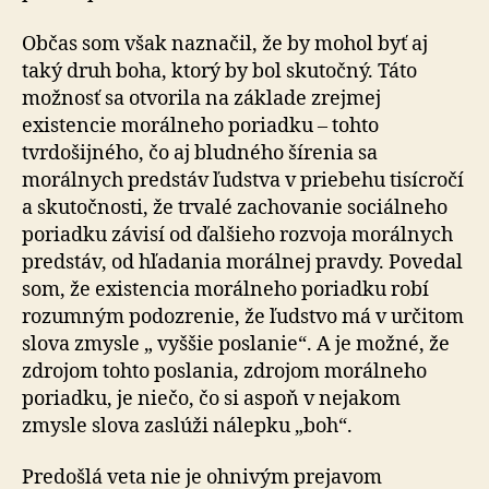
Občas som však naznačil, že by mohol byť aj
taký druh boha, ktorý by bol skutočný. Táto
možnosť sa otvorila na základe zrejmej
existencie morálneho poriadku – tohto
tvrdošijného, čo aj bludného šírenia sa
morálnych predstáv ľudstva v priebehu tisícročí
a skutočnosti, že trvalé zachovanie sociálneho
poriadku závisí od ďalšieho rozvoja morálnych
predstáv, od hľadania morálnej pravdy. Povedal
som, že existencia morálneho poriadku robí
rozumným podozrenie, že ľudstvo má v určitom
slova zmysle „ vyššie poslanie“. A je možné, že
zdrojom tohto poslania, zdrojom morálneho
poriadku, je niečo, čo si aspoň v nejakom
zmysle slova zaslúži nálepku „boh“.
Predošlá veta nie je ohnivým prejavom