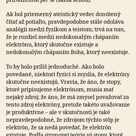
prirodzenosť
per se
(sama sebou).
Ak bol priemerný ateistický vedec donútený
čítať až potiaľto, pravdepodobne stále odoláva
analógii medzi fyzikom a teistom; trvá na tom,
že je rozdiel medzi nedokonalým chápaním
elektrónu, ktorý skutočne existuje a
nedokonalým chápaním Boha, ktorý neexistuje.
To by bolo príliš jednoduché. Ako bolo
povedané, niektorí fyzici si myslia, že elektróny
skutočne neexistujú. Vravia, že áno, že stopy,
ktoré pripisujeme elektrónom, musia mať
nejaký zdroj; že áno, že má zmysel považovať za
tento zdroj elektróny, pretože takéto uvažovanie
je produktívne – ale v skutočnosti je také
nepravdepodobné, že zdrojom týchto stôp je
elektrón, že sa nedá povedať, že elektrón
existuje. Podľa strunovej teórie sú stopy, ktoré