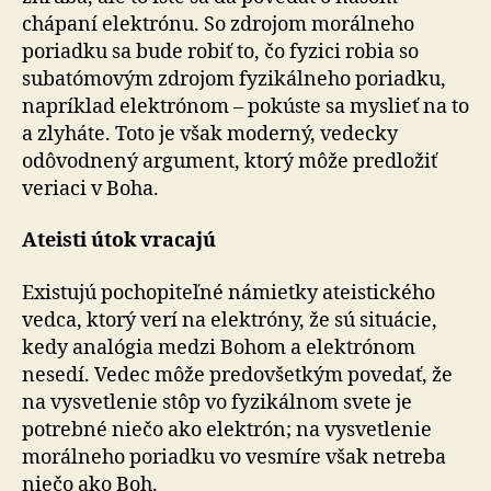
chápaní elektrónu. So zdrojom morálneho
poriadku sa bude robiť to, čo fyzici robia so
subatómovým zdrojom fyzikálneho poriadku,
napríklad elektrónom – pokúste sa myslieť na to
a zlyháte. Toto je však moderný, vedecky
odôvodnený argument, ktorý môže predložiť
veriaci v Boha.
Ateisti útok vracajú
Existujú pochopiteľné námietky ateistického
vedca, ktorý verí na elektróny, že sú situácie,
kedy analógia medzi Bohom a elektrónom
nesedí. Vedec môže predovšetkým povedať, že
na vysvetlenie stôp vo fyzikálnom svete je
potrebné niečo ako elektrón; na vysvetlenie
morálneho poriadku vo vesmíre však netreba
niečo ako Boh.