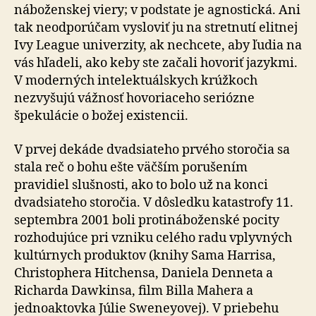
náboženskej viery; v podstate je agnostická. Ani
tak neodporúčam vysloviť ju na stretnutí elitnej
Ivy League univerzity, ak nechcete, aby ľudia na
vás hľadeli, ako keby ste začali hovoriť jazykmi.
V moderných intelektuálskych krúžkoch
nezvyšujú vážnosť hovoriaceho seriózne
špekulácie o božej existencii.
V prvej dekáde dvadsiateho prvého storočia sa
stala reč o bohu ešte väčším porušením
pravidiel slušnosti, ako to bolo už na konci
dvadsiateho storočia. V dôsledku katastrofy 11.
septembra 2001 boli protináboženské pocity
rozhodujúce pri vzniku celého radu vplyvných
kultúrnych produktov (knihy Sama Harrisa,
Christophera Hitchensa, Daniela Denneta a
Richarda Dawkinsa, film Billa Mahera a
jednoaktovka Júlie Sweneyovej). V priebehu