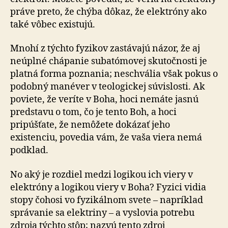
práve preto, že chýba dôkaz, že elektróny ako
také vôbec existujú.
Mnohí z týchto fyzikov zastávajú názor, že aj
neúplné chápanie subatómovej skutočnosti je
platná forma poznania; neschvália však pokus o
podobný manéver v teologickej súvislosti. Ak
poviete, že veríte v Boha, hoci nemáte jasnú
predstavu o tom, čo je tento Boh, a hoci
pripúšťate, že nemôžete dokázať jeho
existenciu, povedia vám, že vaša viera nemá
podklad.
No aký je rozdiel medzi logikou ich viery v
elektróny a logikou viery v Boha? Fyzici vidia
stopy čohosi vo fyzikálnom svete – napríklad
správanie sa elektriny – a vyslovia potrebu
zdroja týchto stôp; nazvú tento zdroj