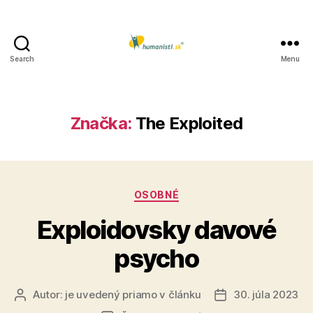
Search
Menu
Humanisti.sk
Značka:
The Exploited
Kategórie
OSOBNÉ
Exploidovsky davové
psycho
Autor:
je uvedený priamo v článku
30. júla 2023
Autor
Dátum
článku
článku