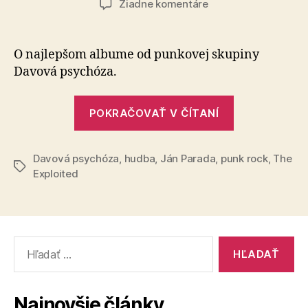
na
Žiadne komentáre
Exploidovsky
davové
psycho
O najlepšom albume od punkovej skupiny
Davová psychóza.
„Exploidovs
POKRAČOVAŤ V ČÍTANÍ
davové
psycho“
Davová psychóza
,
hudba
,
Ján Parada
,
punk rock
,
The
Značky
Exploited
Vyhľadať:
Najnovšie články