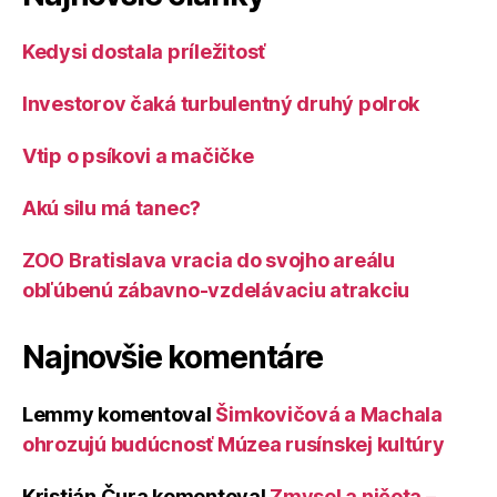
Kedysi dostala príležitosť
Investorov čaká turbulentný druhý polrok
Vtip o psíkovi a mačičke
Akú silu má tanec?
ZOO Bratislava vracia do svojho areálu
obľúbenú zábavno-vzdelávaciu atrakciu
Najnovšie komentáre
Lemmy
komentoval
Šimkovičová a Machala
ohrozujú budúcnosť Múzea rusínskej kultúry
Kristián Čura
komentoval
Zmysel a ničota –