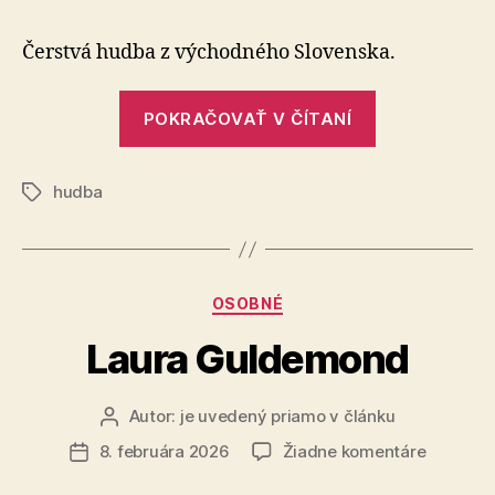
Delirium
Čerstvá hudba z východného Slovenska.
„Slavic
POKRAČOVAŤ V ČÍTANÍ
Delirium“
hudba
Značky
Kategórie
OSOBNÉ
Laura Guldemond
Autor:
je uvedený priamo v článku
Autor
článku
na
8. februára 2026
Žiadne komentáre
Dátum
Laura
článku