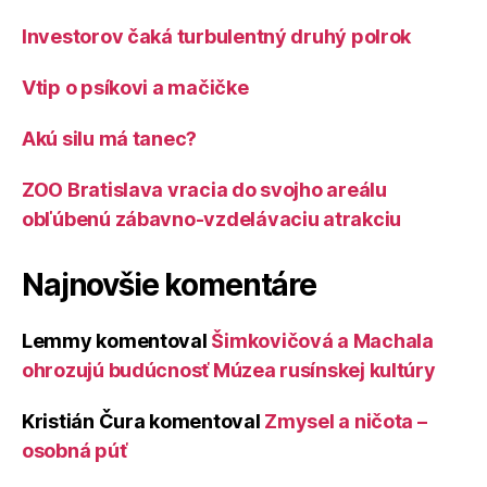
Investorov čaká turbulentný druhý polrok
Vtip o psíkovi a mačičke
Akú silu má tanec?
ZOO Bratislava vracia do svojho areálu
obľúbenú zábavno-vzdelávaciu atrakciu
Najnovšie komentáre
Lemmy
komentoval
Šimkovičová a Machala
ohrozujú budúcnosť Múzea rusínskej kultúry
Kristián Čura
komentoval
Zmysel a ničota –
osobná púť