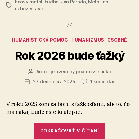
heavy metal
,
hudba
,
Ján Parada
,
Metallica
,
Značky
náboženstvo
Kategórie
HUMANISTICKÁ POMOC
HUMANIZMUS
OSOBNÉ
Rok 2026 bude ťažký
Autor:
je uvedený priamo v článku
Autor
článku
na
27. decembra 2025
1 komentár
Dátum
Rok
článku
2026
bude
V roku 2025 som sa boril s ťažkosťami, ale to, čo
ťažký
ma čaká, bude ešte krutejšie.
„Rok
POKRAČOVAŤ V ČÍTANÍ
2026