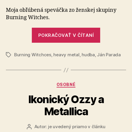
Guldem
Moja obľúbená speváčka zo ženskej skupiny
Burning Witches.
„Laura
POKRAČOVAŤ V ČÍTANÍ
Guldemond“
Burning Witchces
,
heavy metal
,
hudba
,
Ján Parada
Značky
Kategórie
OSOBNÉ
Ikonický Ozzy a
Metallica
Autor:
je uvedený priamo v článku
Autor