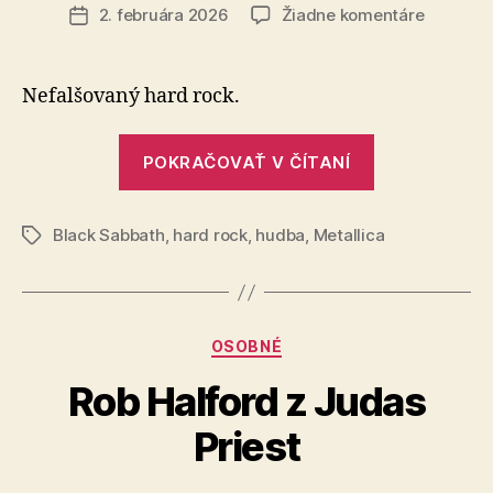
článku
na
2. februára 2026
Žiadne komentáre
Dátum
Ikonický
článku
Ozzy
a
Nefalšovaný hard rock.
Metallic
„Ikonický
POKRAČOVAŤ V ČÍTANÍ
Ozzy
a
Black Sabbath
,
hard rock
,
hudba
,
Metallica
Metallica“
Značky
Kategórie
OSOBNÉ
Rob Halford z Judas
Priest