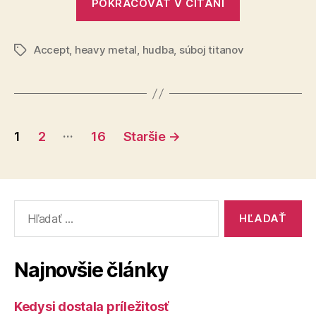
POKRAČOVAŤ V ČÍTANÍ
titanov
(84)“
Accept
,
heavy metal
,
hudba
,
súboj titanov
Značky
Stránkovanie
…
1
2
16
Staršie
→
príspevkov
Vyhľadať:
Najnovšie články
Kedysi dostala príležitosť