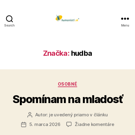
Search
Menu
Humanisti.sk
Značka:
hudba
Kategórie
OSOBNÉ
Spomínam na mladosť
Autor:
je uvedený priamo v článku
Autor
článku
na
5. marca 2026
Žiadne komentáre
Dátum
Spomína
článku