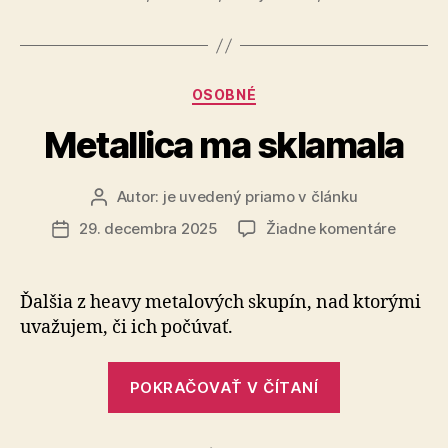
u
mňa
dominovať
v
Kategórie
OSOBNÉ
roku
Metallica ma sklamala
2026“
Autor:
je uvedený priamo v článku
Autor
článku
na
29. decembra 2025
Žiadne komentáre
Dátum
Metalli
článku
ma
sklama
Ďalšia z heavy metalových skupín, nad ktorými
uva­žu­jem, či ich počúvať.
„Metallica
POKRAČOVAŤ V ČÍTANÍ
ma
sklamala“