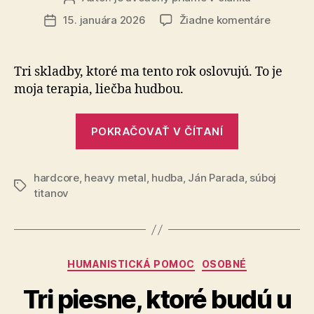
článku
na
15. januára 2026
Žiadne komentáre
Dátum
3
článku
piesne
pre
Tri skladby, ktoré ma tento rok oslovujú. To je
rok
moja terapia, liečba hudbou.
2026
„3
POKRAČOVAŤ V ČÍTANÍ
piesne
pre
hardcore
,
heavy metal
,
hudba
,
Ján Parada
rok
,
súboj
Značky
titanov
2026“
Kategórie
HUMANISTICKÁ POMOC
OSOBNÉ
Tri piesne, ktoré budú u