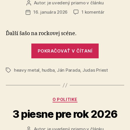
Autor:
je uvedený priamo v článku
Autor
článku
na
16. januára 2026
1 komentár
Dátum
Rob
článku
Halford
z
Ďalší šašo na rockovej scéne.
Judas
Priest
„Rob
POKRAČOVAŤ V ČÍTANÍ
Halford
z
heavy metal
,
hudba
,
Ján Parada
,
Judas Priest
Judas
Značky
Priest“
Kategórie
O POLITIKE
3 piesne pre rok 2026
Autor:
je uvedený priamo v článku
Autor