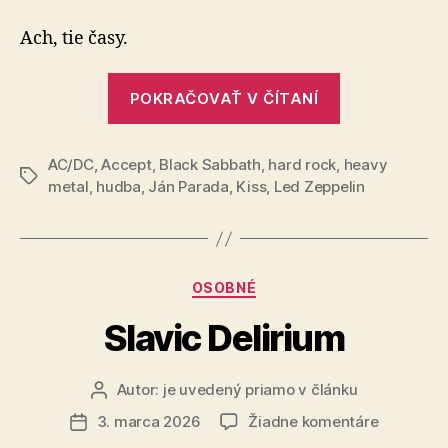
na
mladosť
Ach, tie časy.
„Spomínam
POKRAČOVAŤ V ČÍTANÍ
na
mladosť“
AC/DC
,
Accept
,
Black Sabbath
,
hard rock
,
heavy
Značky
metal
,
hudba
,
Ján Parada
,
Kiss
,
Led Zeppelin
Kategórie
OSOBNÉ
Slavic Delirium
Autor:
je uvedený priamo v článku
Autor
článku
na
3. marca 2026
Žiadne komentáre
Dátum
Slavic
článku