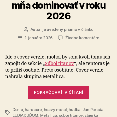
mňa dominovať v roku
2026
Autor:
je uvedený priamo v článku
Autor
článku
na
1. januára 2026
Žiadne komentáre
Dátum
Tri
článku
piesne,
ktoré
Ide o cover verzie, mohol by som kvôli tomu ich
budú
zapojiť do sekcie „
Súboj titanov
“, ale tentoraz je
u
to príliš osobné. Preto osobitne. Cover verzie
mňa
nahrala skupina Metallica.
dominova
v
„Tri
roku
POKRAČOVAŤ V ČÍTANÍ
2026
piesne,
ktoré
Donio
,
hardcore
,
heavy metal
,
hudba
,
Ján Parada
budú
,
Značky
ĽUDIA ĽUĎOM
,
Metallica
,
súboj titanov
,
zbierka