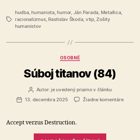
bude
hudba
,
humanista
,
humor
,
Ján Parada
,
Metallica
ťažký“
,
racionalizmus
,
Rastislav Škoda
,
vtip
,
Zošity
Značky
humanistov
Kategórie
OSOBNÉ
Súboj titanov (84)
Autor:
je uvedený priamo v článku
Autor
článku
na
13. decembra 2025
Žiadne komentáre
Dátum
Súboj
článku
titanov
(84)
Accept verzus Destruction.
„Súboj