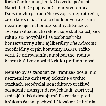
Ricka Santoruma „len ťažko vedia počúvať“.
Napríklad, že pojmy božského stvorenia a
Darwinovho prírodného vývoja si neprotirečia,
že cirkev sa má starať o chu­dob­ných a že sám
nezatracuje ani homosexuálnych kňazov.
Terajšiu situáciu charakterizuje skutočnosť, že v
roku 2013 ho vyhlásil za osobnosť roka
konzervatívny
Time
aj liberálny
The Advocate
(neoficiálny orgán komunity LGBT). Ťažko
veriť, že prirovnaním mnohodetnej rodiny
k vrhu králikov myslel kritiku preľudnenosti.
Nemalo by sa zabúdať, že František dosiaľ nič
nezmenil na cirkevnej doktríne o týchto
otázkach. Neodvolal Benediktovo urážlivé
odsúdenie transgenderových ľudí, ktorí vraj
strácajú ľudskú dôstojnosť. Ba čo viac, pred
krátkym časom pochválil Slovákov, že bránia