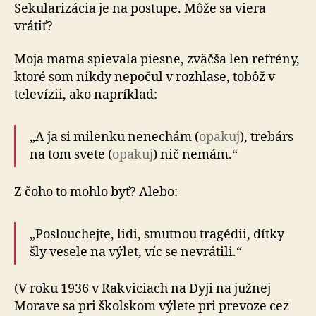
Sekularizácia je na postupe. Môže sa viera
vrátiť?
Moja mama spievala piesne, zväčša len refrény,
ktoré som nikdy nepočul v rozhlase, tobôž v
televízii, ako napríklad:
„A ja si milenku nenechám (
opakuj
), trebárs
na tom sve­te (
opakuj
) nič nemám.“
Z čoho to mohlo byť? Alebo:
„Poslouchejte, lidi, smutnou tragédii, dítky
šly vesele na vý­let, víc se nevrátili.“
(V roku 1936 v Rakviciach na Dyji na južnej
Morave sa pri školskom výlete pri prevoze cez