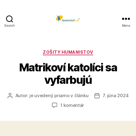
Search
Menu
Humanisti.sk
Kategórie
ZOŠITY HUMANISTOV
Matrikoví katolíci sa
vyfarbujú
Autor:
je uvedený priamo v článku
7. júna 2024
Autor
Dátum
článku
článku
na
1 komentár
Matrikoví
katolíci
sa
vyfarbujú