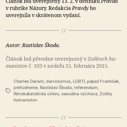
Článok bol uverejnený 13. 2. v denníku
Pravda
v rubrike Názory. Redakcia
Pravdy
ho
uverejnila v skrátenom vy­da­ní.
Autor: Rastislav Škoda.
Článok bol pô­vod­ne uve­rej­ne­ný v
Zo­ši­toch hu­
ma­nis­tov
č. 103 v nedeľu 15. februára 2015.
Charles Darwin
,
darvinizmus
,
LGBTI
,
pápež František
,
preľudnenie
,
Rastislav Škoda
,
referendum
,
Značky
Rímskokatolícka cirkev
,
sexuálna výchova
,
Zošity
humanistov