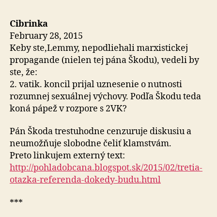
***
Cibrinka
February 28, 2015
Keby ste,Lemmy, nepodliehali marxistickej
propagande (nielen tej pána Škodu), vedeli by
ste, že:
2. vatik. koncil prijal uznesenie o nutnosti
rozumnej sexuálnej výchovy. Podľa Škodu teda
koná pápež v rozpore s 2VK?
Pán Škoda trestuhodne cenzuruje diskusiu a
neumožňuje slobodne čeliť klamstvám.
Preto linkujem externý text:
http://pohladobcana.blogspot.sk/2015/02/tretia-
otazka-referenda-dokedy-budu.html
***