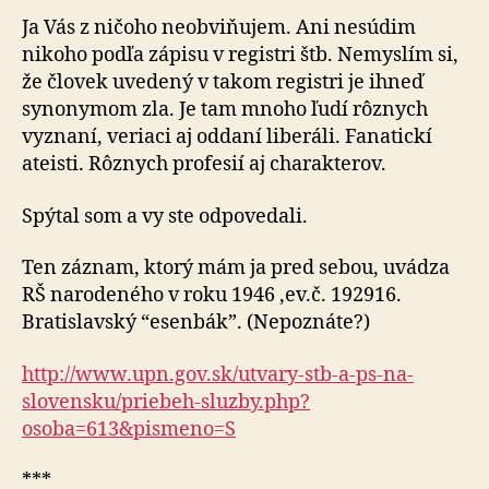
Ja Vás z ničoho neobviňujem. Ani nesúdim
nikoho podľa zápisu v registri štb. Nemyslím si,
že človek uvedený v takom registri je ihneď
synonymom zla. Je tam mnoho ľudí rôznych
vyznaní, veriaci aj oddaní liberáli. Fanatickí
ateisti. Rôznych profesií aj charakterov.
Spýtal som a vy ste odpovedali.
Ten záznam, ktorý mám ja pred sebou, uvádza
RŠ narodeného v roku 1946 ,ev.č. 192916.
Bratislavský “esenbák”. (Nepoznáte?)
http://www.upn.gov.sk/utvary-stb-a-ps-na-
slovensku/priebeh-sluzby.php?
osoba=613&pismeno=S
***