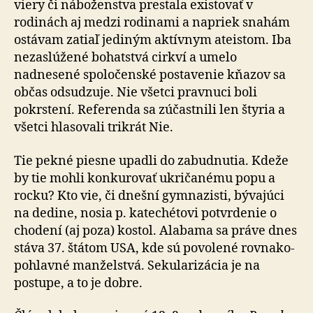
viery či náboženstva prestala existovať v
rodinách aj medzi rodinami a napriek snahám
ostávam zatiaľ je­di­ným aktívnym ateistom. Iba
nezaslúžené bohatstvá cirkví a umelo
nadnesené spoločenské postavenie kňazov sa
občas odsudzuje. Nie všetci pravnuci boli
pokrstení. Re­fe­ren­da sa zúčastnili len štyria a
všetci hlasovali trikrát Nie.
Tie pekné piesne upadli do zabudnutia. Kdeže
by tie mohli konkurovať ukričanému popu a
rocku? Kto vie, či dnešní gymnazisti, bývajúci
na dedine, nosia p. ka­te­ché­to­vi potvrdenie o
chodení (aj poza) kostol. Alabama sa prá­ve dnes
stáva 37. štátom USA, kde sú povolené rov­na­ko­
pohlavné manželstvá. Sekularizácia je na
postupe, a to je dobre.