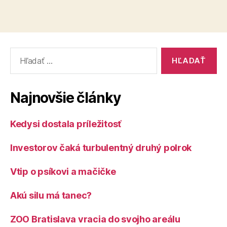
Vyhľadať:
Najnovšie články
Kedysi dostala príležitosť
Investorov čaká turbulentný druhý polrok
Vtip o psíkovi a mačičke
Akú silu má tanec?
ZOO Bratislava vracia do svojho areálu