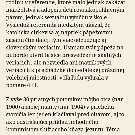
rodinu v referende, ktoré malo jednak zakázať
manželstvá a adop­ciu detí rovnakopohlavným
párom, jednak sexuálnu výučbu v škole.
Výsledok referenda medzitým ukázal, že
katolícka cirkev sa aj napriek pápežovmu
zásahu čím ďalej, tým viac odcudzuje aj
slovenským veriacim. Usmiata tvár pápeža na
bilborde utvrdila síce presvedčenie skalných
veriacich , ale nezviedla ani matrikových
veriacich k prechádzke do neďalekej prázdnej
volebnej miestnosti. Vôľa ľudu vyhrala v
pomere 4 : 1.
Z vyše 30 priamych potomkov môjho otca (nar.
1900) a mo­jej mamy (nar. 1904) v priebehu
storočia len jeden kľačiaval pred oltárom, aj to
ako odstrašujúci príklad nehodného
komunistom slúžiaceho kňaza-jezuitu. Téma