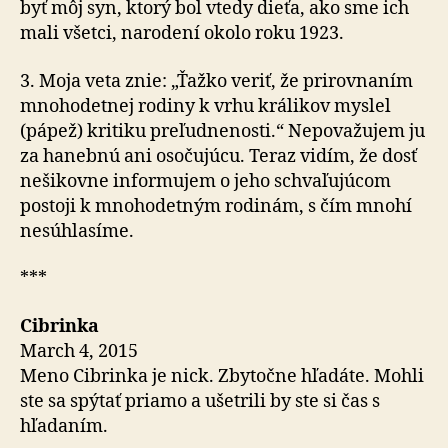
byť môj syn, ktorý bol vtedy dieťa, ako sme ich
mali všetci, narodení okolo roku 1923.
3. Moja veta znie: „Ťažko veriť, že prirovnaním
mnohodetnej rodiny k vrhu králikov myslel
(pápež) kritiku preľudnenosti.“ Nepovažujem ju
za hanebnú ani osočujúcu. Teraz vidím, že dosť
nešikovne informujem o jeho schvaľujúcom
postoji k mnohodetným rodinám, s čím mnohí
nesúhlasíme.
***
Cibrinka
March 4, 2015
Meno Cibrinka je nick. Zbytočne hľadáte. Mohli
ste sa spýtať priamo a ušetrili by ste si čas s
hľadaním.