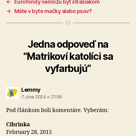
←
Eurofondy nemôžu byť strašiakom
→
Máte v byte mačky alebo psov?
Jedna odpoveď na
“Matrikoví katolíci sa
vyfarbujú”
hovorí:
Lemmy
7. júna 2024 o 21:06
Pod článkom boli komentáre. Vyberám:
Cibrinka
February 28, 2015