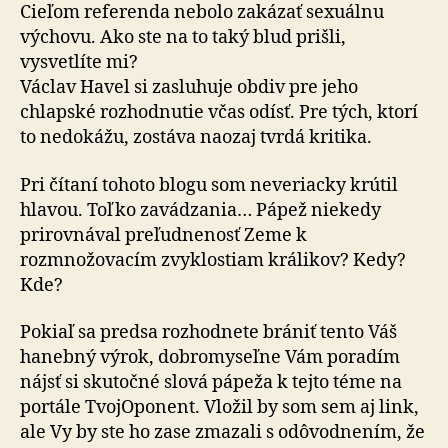
Cieľom referenda nebolo zakázať sexuálnu
výchovu. Ako ste na to taký blud prišli,
vysvetlíte mi?
Václav Havel si zasluhuje obdiv pre jeho
chlapské rozhodnutie včas odísť. Pre tých, ktorí
to nedokážu, zostáva naozaj tvrdá kritika.
Pri čítaní tohoto blogu som neveriacky krútil
hlavou. Toľko zavádzania… Pápež niekedy
prirovnával preľudnenosť Zeme k
rozmnožovacím zvyklostiam králikov? Kedy?
Kde?
Pokiaľ sa predsa rozhodnete brániť tento Váš
hanebný výrok, dobromyseľne Vám poradím
nájsť si skutočné slová pápeža k tejto téme na
portále TvojOponent. Vložil by som sem aj link,
ale Vy by ste ho zase zmazali s odôvodnením, že