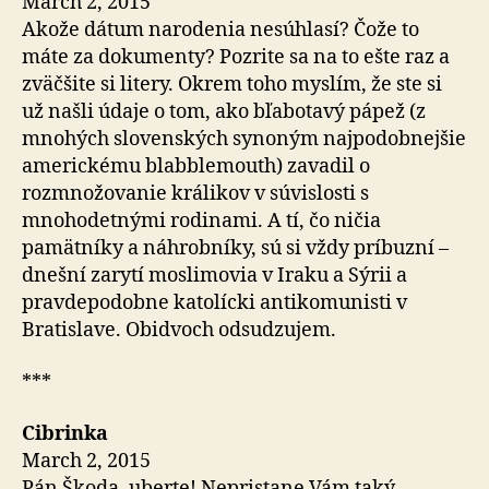
March 2, 2015
Akože dátum narodenia nesúhlasí? Čože to
máte za dokumenty? Pozrite sa na to ešte raz a
zväčšite si litery. Okrem toho myslím, že ste si
už našli údaje o tom, ako bľabotavý pápež (z
mnohých slovenských synoným najpodobnejšie
americkému blabblemouth) zavadil o
rozmnožovanie králikov v súvislosti s
mnohodetnými rodinami. A tí, čo ničia
pamätníky a náhrobníky, sú si vždy príbuzní –
dnešní zarytí moslimovia v Iraku a Sýrii a
pravdepodobne katolícki antikomunisti v
Bratislave. Obidvoch odsudzujem.
***
Cibrinka
March 2, 2015
Pán Škoda, uberte! Nepristane Vám taký