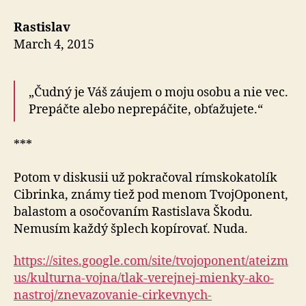
Rastislav
March 4, 2015
„Čudný je Váš záujem o moju osobu a nie vec.
Prepáčte alebo neprepáčite, obťažujete.“
***
Potom v diskusii už pokračoval rímskokatolík
Cibrinka, známy tiež pod menom TvojOponent,
balastom a osočovaním Rastislava Škodu.
Nemusím každý šplech kopírovať. Nuda.
https://sites.google.com/site/tvojoponent/ateizm
us/kulturna-vojna/tlak-verejnej-mienky-ako-
nastroj/znevazovanie-cirkevnych-