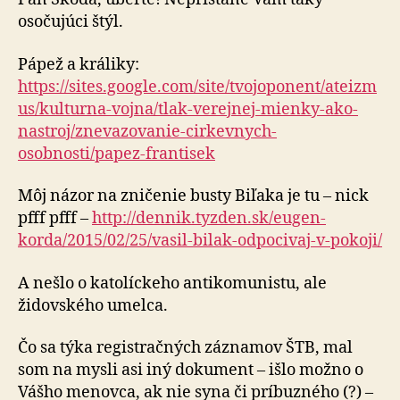
osočujúci štýl.
Pápež a králiky:
https://sites.google.com/site/tvojoponent/ateizm
us/kulturna-vojna/tlak-verejnej-mienky-ako-
nastroj/znevazovanie-cirkevnych-
osobnosti/papez-frantisek
Môj názor na zničenie busty Biľaka je tu – nick
pfff pfff –
http://dennik.tyzden.sk/eugen-
korda/2015/02/25/vasil-bilak-odpocivaj-v-pokoji/
A nešlo o katolíckeho antikomunistu, ale
židovského umelca.
Čo sa týka registračných záznamov ŠTB, mal
som na mysli asi iný dokument – išlo možno o
Vášho menovca, ak nie syna či príbuzného (?) –