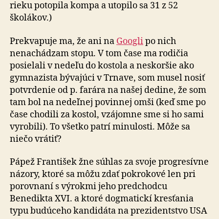
rieku potopila kompa a uto­pi­lo sa 31 z 52
školákov.)
Prekvapuje ma, že ani na
Googli
po nich
nenachádzam stopu. V tom čase ma rodičia
posielali v nedeľu do kostola a neskoršie ako
gymnazista bývajúci v Trnave, som musel nosiť
potvrdenie od p. farára na našej dedine, že som
tam bol na nedeľnej povinnej omši (keď sme po
čase chodili za kostol, vzájomne sme si ho sami
vyrobili). To všetko patrí minulosti. Môže sa
niečo vrátiť?
Pápež František žne súhlas za svoje progresívne
názory, ktoré sa môžu zdať pokrokové len pri
porovnaní s vý­rok­mi jeho predchodcu
Benedikta XVI. a ktoré dogmatickí kresťania
typu budúceho kandidáta na prezidentstvo USA