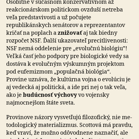
Osobitne v súčasnom kon­zer­va­tív­nom až
reakcionárskom politickom ovzduší netreba
veľa pred­sta­vi­vosti a už počujete
republikánskych senátorov a re­pre­zen­tantov
kričať na poplach a
znižovať
aj tak biedny
rozpočet NSF. Ďalší ukazovateľ precitlivenosti:
NSF nemá oddelenie pre „evolučnú biológiu”!
Veľká časť jeho pod­po­ry pre biologické vedy sa
dostáva k evolučným výskum­ným projektom
pod eufemizmom „populačná biológia“.
Provine uznáva, že kultúrna vojna o evolúciu je
aj ve­dec­ká aj politická, a ide pri nej o tak veľa,
ako je
budúcnosť výchovy
vo vojensky
najmocnejšom štáte sveta.
Provinove názory vysvetľujú filozofický, nie me­
to­do­lo­gic­ký materializmus. Scottová má pravdu,
keď vraví, že možno odôvodnene naznačiť, ale