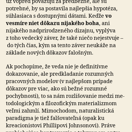
už vopred považujú za predbežné, ale sú
potrebné, by sa postavila najlepšia hypotéza,
súhlasiaca s dostupnými dátami. Keďže
vo
vesmíre niet dôkazu nijakého boha
, ani
nijakého nadprirodzeného dizajnu, vyplýva
z toho ve­dec­ký záver, že také niečo nejestvuje –
do tých čias, kým sa tento záver neukáže na
základe nových dôkazov fa­loš­ným.
Ak pochopíme, že veda nie je definitívne
dokazovanie, ale predkladanie rozumných
pracovných modelov (v naj­lep­šom prípade
dôkazov pre viac, ako sú bežné rozumné
pochybnosti), to sa nám rozlišovanie medzi me­
to­do­lo­gic­kým a filozofickým materializmom
veľmi zahmlí. Mi­mo­cho­dom, naturalistická
paradigma je tiež falšovateľná (opak ku
kreacionistovi Phillipovi Johnsonovi). Práve