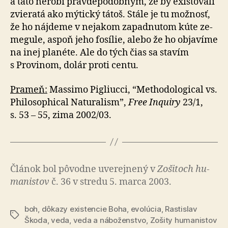
a táto nerobí pravdepodobným, že by existovali
zvieratá ako mýtický tátoš. Stále je tu mož­nosť,
že ho nájdeme v nejakom zapadnutom kúte ze­
me­gu­le, aspoň jeho fosílie, alebo že ho objavíme
na inej pla­né­te. Ale do tých čias sa stavím
s Provinom, dolár proti cen­tu.
Prameň:
Massimo Pigliucci, “Metho­do­lo­gi­cal vs.
Phi­lo­so­phi­cal Na­tu­ra­lism”,
Free Inquiry
23/1,
s. 53 – 55, zima 2002/03.
Článok bol pô­vod­ne uve­rej­ne­ný v
Zo­ši­toch hu­
ma­nis­tov
č. 36 v stredu 5. marca 2003.
boh
,
dôkazy existencie Boha
,
evolúcia
,
Rastislav
Značky
Škoda
,
veda
,
veda a náboženstvo
,
Zošity humanistov