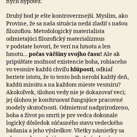
ných hypotéz.
Druhý bod je ešte kontroverznejší. Myslím, ako
Provine, že sa naša situácia nedá zladiť s našou
filozofiou. Me­to­do­lo­gický materialista
odmietajúci filozofický ma­te­ria­liz­mus
v podstate hovorí, že verí na hmotu a len
hmotu…
počas väčšiny svojho času!
Ale ak
pripúšťate možnosť existencie boha, robiaceho
vo vesmíre každú chvíľu
hlúposti
, odkiaľ
beriete istotu, že to tento boh nerobí každý deň,
každú minútu a na každom mieste vesmíru?
Akokoľvek, úlohou vedy nie je dokazovať veci;
jej úlohou je konštruovať fungujúce pracovné
modely skutočnosti. Odmietnuť nadprirodzeno,
boha a život po smrti je pre vedca dokonale
logický dôsledok súčasného stavu ve­dec­ké­ho
bádania a jeho výsledkov. Všetky námietky sa