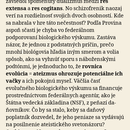
zaviedol spomenutý dualizmus medzi
res
extensa
a
res cogitans
. No schizofrenik naozaj
verí na rozdielnosť svojich dvoch osobností. Kde
sa nabrala v hre táto ne­čestnosť? Podľa Provina
aspoň sčasti je chyba vo fe­de­rál­nom
podporovaní biologického výskumu. Zastáva
názor, že jednou z podstatných príčin, prečo
mnohí biológovia hľadia iným smerom a volia
spôsob, ako sa vyhnúť sporu s náboženskými
podtónmi, je jednoducho to, že
rovnica
evolúcia = ateizmus ohrozuje potenciálne ich
vačky
a ich pokojnú myseľ. Väčšia časť
evolučného biologického výskumu sa financuje
prostredníctvom federálnych agen­túr, ako je
Štátna vedecká základina (NSF), z peňazí da­
ňov­ní­kov. Čo by sa stalo, keby sa daňový
poplatník do­zve­del, že jeho peniaze sa vydávajú
na posilnenie ate­is­tic­ké­ho svetonázoru?