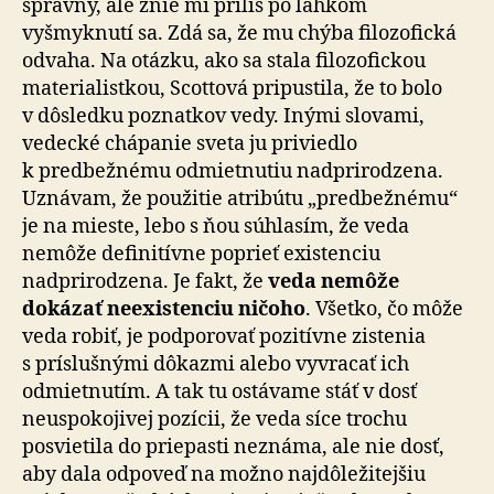
správny, ale znie mi príliš po ľahkom
vyšmyknutí sa. Zdá sa, že mu chýba filozofická
odvaha. Na otázku, ako sa stala filozofickou
materialistkou, Scottová pripustila, že to bolo
v dôsledku poznatkov vedy. Inými slovami,
vedecké chápanie sveta ju priviedlo
k predbežnému odmietnutiu nadprirodzena.
Uznávam, že použitie atribútu „predbežnému“
je na mieste, lebo s ňou súhlasím, že veda
nemôže de­fi­ni­tív­ne poprieť existenciu
nadprirodzena. Je fakt, že
veda nemôže
dokázať neexistenciu ničoho
. Všetko, čo môže
veda robiť, je podporovať pozitívne zistenia
s príslušnými dôkazmi alebo vyvracať ich
odmietnutím. A tak tu ostá­va­me stáť v dosť
neuspokojivej pozícii, že veda síce trochu
posvietila do priepasti neznáma, ale nie dosť,
aby dala odpoveď na možno najdôležitejšiu