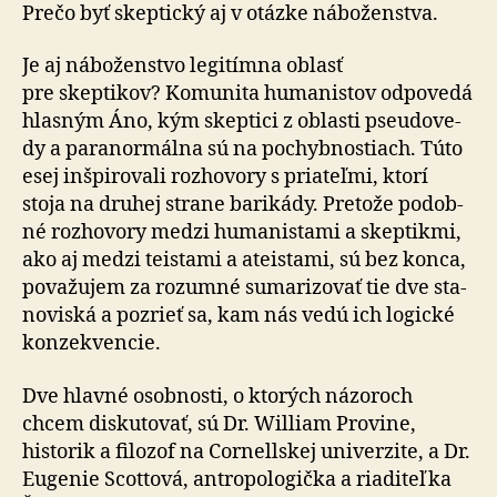
Prečo byť skeptický aj v otázke náboženstva.
Je aj náboženstvo legitímna oblasť
pre skeptikov? Ko­mu­ni­ta hu­ma­nistov od­po­ve­dá
hlas­ným Áno, kým skep­tici z oblasti pse­u­do­ve­
dy a pa­ra­nor­mál­na sú na po­chyb­nostiach. Túto
esej inšpi­ro­va­li rozho­vo­ry s pria­teľ­mi, ktorí
stoja na dru­hej strane ba­ri­ká­dy. Pre­to­že po­dob­
né rozho­vo­ry medzi hu­ma­nistami a skep­tik­mi,
ako aj medzi teistami a ateistami, sú bez kon­ca,
po­va­žu­jem za ro­zum­né su­ma­ri­zo­vať tie dve sta­
no­viská a pozrieť sa, kam nás vedú ich logické
kon­zek­ven­cie.
Dve hlavné osobnosti, o ktorých názoroch
chcem disku­to­vať, sú Dr. William Provine,
historik a filozof na Cor­nell­skej univerzite, a Dr.
Eugenie Scottová, antropologička a riaditeľka