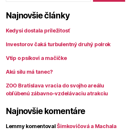
Najnovšie články
Kedysi dostala príležitosť
Investorov čaká turbulentný druhý polrok
Vtip o psíkovi a mačičke
Akú silu má tanec?
ZOO Bratislava vracia do svojho areálu
obľúbenú zábavno-vzdelávaciu atrakciu
Najnovšie komentáre
Lemmy
komentoval
Šimkovičová a Machala