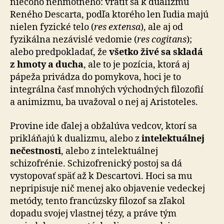
niečoho ne­hmot­ného: vrátiť sa k dualizmu
Reného Descarta, podľa kto­ré­ho len ľudia majú
nielen fyzické telo (
res extensa
), ale aj od
fyzikálna nezávislé vedomie (
res cogitans
);
alebo pred­po­kla­dať, že
všetko živé sa skladá
z hmoty a ducha
, ale to je pozícia, ktorá aj
pápeža privádza do pomykova, hoci je to
integrálna časť mnohých východných filozofií
a ani­mizmu, ba uvažoval o nej aj Aristoteles.
Provine ide ďalej a obžalúva vedcov, ktorí sa
prikláňajú k dualizmu, alebo z
intelektuálnej
nečestnosti
, alebo z intelektuálnej
schizofrénie. Schizofrenický postoj sa dá
vystopovať späť až k Descartovi. Hoci sa mu
nepripisuje nič menej ako objavenie vedeckej
metódy, tento fran­cúz­sky filozof sa zľakol
dopadu svojej vlastnej tézy, a práve tým