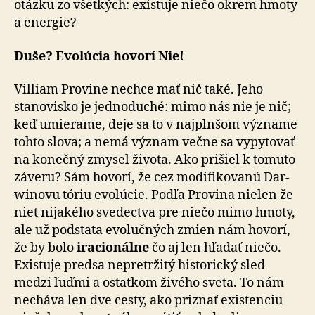
otázku zo všetkých: existuje niečo okrem hmoty
a energie?
Duše? Evolúcia hovorí Nie!
Villiam Provine nechce mať nič také. Jeho
stanovisko je jednoduché: mimo nás nie je nič;
keď umierame, deje sa to v najplnšom význame
tohto slova; a nemá význam večne sa vypytovať
na konečný zmysel života. Ako prišiel k tomuto
záveru? Sám hovorí, že cez modifikovanú Dar­
wi­no­vu tóriu evolúcie. Podľa Provina nielen že
niet ni­ja­ké­ho svedectva pre niečo mimo hmoty,
ale už podstata evolučných zmien nám hovorí,
že by bolo
iracionálne
čo aj len hľadať niečo.
Existuje predsa nepretržitý historický sled
medzi ľuďmi a ostatkom živého sveta. To nám
ne­chá­va len dve cesty, ako priznať existenciu