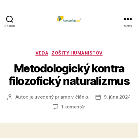
Search
Menu
Humanisti.sk
Kategórie
VEDA
ZOŠITY HUMANISTOV
Metodologický kontra
filozofický naturalizmus
Autor:
je uvedený priamo v článku
9. júna 2024
Autor
Dátum
článku
článku
na
1 komentár
Metodologický
kontra
filozofický
naturalizmus