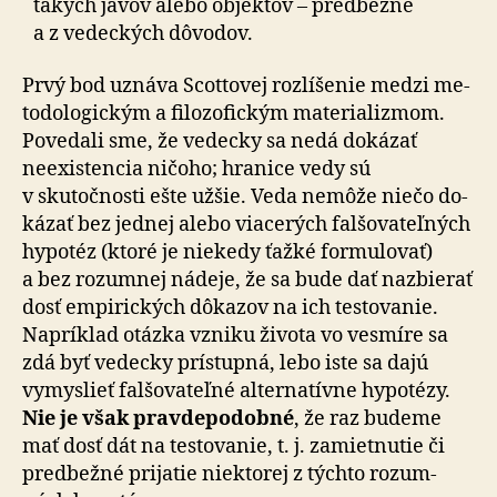
takých javov alebo objektov – predbežne
a z vedeckých dôvodov.
Prvý bod uznáva Scottovej rozlíšenie medzi me­
to­do­lo­gic­kým a filozofickým materializmom.
Povedali sme, že ve­dec­ky sa nedá dokázať
neexistencia ničoho; hranice vedy sú
v skutočnosti ešte užšie. Veda nemôže niečo do­
ká­zať bez jednej alebo viacerých falšovateľných
hypotéz (ktoré je niekedy ťažké formulovať)
a bez rozumnej nádeje, že sa bude dať nazbierať
dosť empirických dôkazov na ich tes­to­va­nie.
Napríklad otázka vzniku života vo vesmíre sa
zdá byť vedecky prístupná, lebo iste sa dajú
vymyslieť falšovateľné alternatívne hypotézy.
Nie je však prav­de­po­dob­né
, že raz budeme
mať dosť dát na testovanie, t. j. zamietnutie či
predbežné prijatie niektorej z týchto ro­zum­