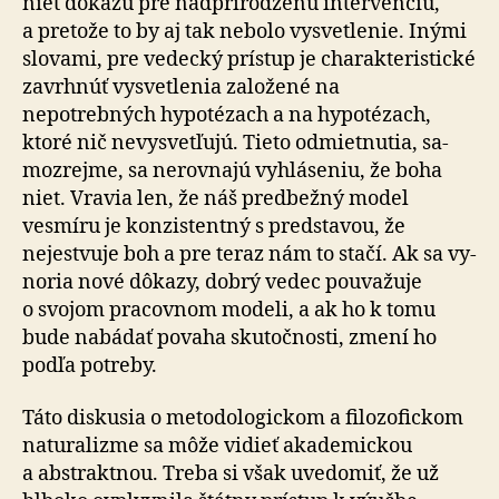
niet dôkazu pre nadprirodzenú intervenciu,
a pretože to by aj tak nebolo vysvetlenie. Inými
slovami, pre vedecký prístup je charakteristické
zavrhnúť vy­svet­le­nia založené na
nepotrebných hy­po­té­zach a na hy­po­té­zach,
ktoré nič nevysvetľujú. Tieto odmietnutia, sa­
mo­zrej­me, sa nerovnajú vyhláseniu, že boha
niet. Vravia len, že náš predbežný model
vesmíru je konzistentný s pred­sta­vou, že
nejestvuje boh a pre teraz nám to stačí. Ak sa vy­
no­ria nové dôkazy, dobrý vedec pouvažuje
o svojom pra­cov­nom modeli, a ak ho k tomu
bude nabádať povaha skutočnosti, zmení ho
podľa potreby.
Táto diskusia o metodologickom a filozofickom
na­tu­ra­lizme sa môže vidieť akademickou
a abstraktnou. Treba si však uvedomiť, že už