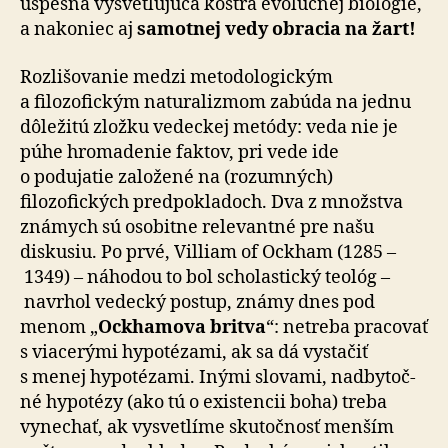
úspešná vysvetľujúca kostra evolučnej biológie,
a na­ko­niec aj
samotnej vedy obracia na žart!
Rozlišovanie medzi metodologickým
a filozofickým na­tu­ra­lizmom zabúda na jednu
dôležitú zložku vedeckej me­tó­dy: veda nie je
púhe hromadenie faktov, pri vede ide
o podujatie založené na (rozumných)
filozofických pred­po­kla­doch. Dva z množstva
známych sú osobitne re­le­van­tné pre našu
diskusiu. Po prvé, Villiam of Ockham (1285 –
1349) – náhodou to bol scholastický teológ –
navrhol ve­dec­ký postup, známy dnes pod
menom „
Ockhamova britva
“: netreba pracovať
s viacerými hypotézami, ak sa dá vystačiť
s menej hypotézami. Inými slovami, nad­by­toč­
né hypotézy (ako tú o existencii boha) treba
vynechať, ak vysvetlíme skutočnosť menším