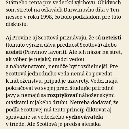
Štátneho centa pre vedeckú výchovu. Obi­dvoch
som stretol na oslavách Darwinovho dňa v Ten­
nessee v roku 1998, čo bolo podkladom pre túto
diskusiu.
Aj Provine aj Scottová priznávajú, že sú
neteisti
(tomuto výrazu dáva prednosť Scottová) alebo
ateisti
(Provinov favorit). Ale ich názor na stret,
ak vôbec je nejaký, medzi vedou
a náboženstvom, nemôže byť rozdielnejší. Pre
Scottovú jednoducho veda nemá čo povedať
k ná­bo­žen­stvu, prípad je uzavretý. Vedci majú
pokračovať vo svojej práci študujúc prírodné
javy a nemajú sa
rozptyľovať
náboženskými
otázkami nijakého druhu. Netreba do­dá­vať, že
podľa Scottovej má tento princíp diktovať aj
sprá­va­nie sa vedeckého
vychovávateľa
v triede. Ale Scottová je predsa ateistka