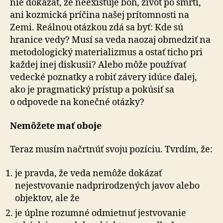
nie dokázať, že ne­exis­tu­je boh, život po smrti,
ani kozmická príčina našej prí­tom­nosti na
Zemi. Reálnou otázkou zdá sa byť: Kde sú
hranice vedy? Musí sa veda naozaj obmedziť na
metodologický materializmus a ostať ticho pri
každej inej diskusii? Alebo môže používať
vedecké poznatky a robiť závery idúce ďa­lej,
ako je pragmatický prístup a pokúsiť sa
o odpovede na konečné otázky?
Nemôžete mať oboje
Teraz musím načrtnúť svoju pozíciu. Tvrdím, že:
je pravda, že veda nemôže dokázať
nejestvovanie nad­pri­ro­dze­ných javov alebo
objektov, ale že
je úplne rozumné odmietnuť jestvovanie