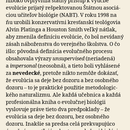
hlboko ovplyvnila štátny prístup k výučbe
evolúcie prijatý rešpektovanou Štátnou aso­ciá­
ciou učiteľov biológie (NABT). V roku 1998 na
ňu urobili konzervatívni kresťanskí teológovia
Alvin Platinga a Houston Smith veľký nátlak,
aby zmenila definíciu evo­lú­cie, čo bol nevídaný
zásah náboženstva do verejného školstva. O čo
išlo: pôvodná definícia evolučného procesu
obsahovala výrazy
unsupervised
(neriadená)
a
impersonal
(neosobná), a tieto boli vyhlásené
za
nevedecké
, pretože nikto nemôže dokázať,
že evolúcia sa deje bez dozoru a bez osobného
dozoru – to je praktické použitie me­to­do­lo­gic­
kého naturalizmu. Ale každá učebnica a každá
pro­fe­si­o­nál­na kniha o evolučnej biológii
vyslovuje práve tieto dva predpoklady – že
evolúcia sa deje bez dozoru, bez osobného
dozoru. Inakšie sa predsa celá prekvapujúco