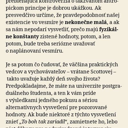
pre­bie­ha­jú­ca kontroverzia o takzvanom antro­
pic­kom prin­cí­pe je dobrou ukážkou. Ak
presvedčivo určíme, že prav­de­po­dob­nosť našej
existencie vo vesmíre je
nekonečne ma­lá
, a ak
sa nám nepodarí vysvetliť, prečo majú
fy­zi­kál­
ne konštanty
zistené hodnoty, potom, a len
potom, bude tre­ba seriózne uvažovať
o naplánovaní vesmíru.
Je sa potom čo čudovať, že väčšina praktických
vedcov a vychovávateľov – vrátane Scottovej –
takto uvažuje každý deň svojho života?
Predpokladajme, že máte na uni­ver­zi­te post­gra­
du­ál­ne­ho študenta, a ten k vám príde
s výsledkami jedného pokusu a sériou
alternatívnych vysvetlení pre pozorované
hodnoty. Ak bude niektoré z týchto vysvetlení
znieť „
To boh tak zariadil
“, zamietnete ho, lebo