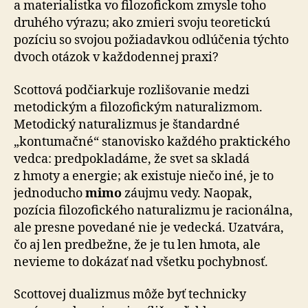
a materialistka vo filozofickom zmysle toho
druhého výrazu; ako zmieri svoju teoretickú
pozíciu so svojou požiadavkou odlúčenia týchto
dvoch otázok v každodennej praxi?
Scottová podčiarkuje rozlišovanie medzi
metodickým a filozofickým naturalizmom.
Metodický naturalizmus je štandardné
„kontumačné“ stanovisko kaž­dé­ho prak­tic­kého
vedca: predpokladáme, že svet sa skladá
z hmoty a energie; ak existuje niečo iné, je to
jednoducho
mimo
záujmu vedy. Naopak,
pozícia filozofického naturalizmu je racionálna,
ale presne povedané nie je vedecká. Uza­tvá­ra,
čo aj len predbežne, že je tu len hmota, ale
nevieme to dokázať nad všetku pochybnosť.
Scottovej dualizmus môže byť technicky