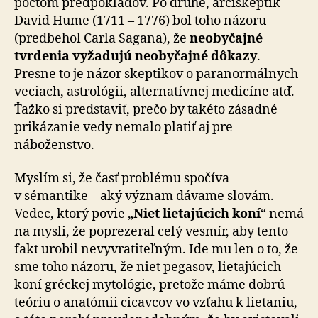
počtom predpokladov. Po druhé, arciskeptik
David Hume (1711 – 1776) bol toho ná­zo­ru
(predbehol Carla Sagana), že
neobyčajné
tvrdenia vyžadujú neobyčajné dôkazy
.
Presne to je názor skep­ti­kov o paranormálnych
veciach, astrológii, alternatívnej medicíne atď.
Ťažko si predstaviť, prečo by takéto zásadné
prikázanie vedy nemalo platiť aj pre
náboženstvo.
Myslím si, že časť problému spočíva
v sémantike – aký vý­znam dávame slovám.
Vedec, ktorý povie „
Niet lie­ta­jú­cich koní
“ nemá
na mysli, že poprezeral celý vesmír, aby tento
fakt urobil nevyvratiteľným. Ide mu len o to, že
sme toho názoru, že niet pegasov, lietajúcich
koní gréckej my­to­ló­gie, pretože máme dobrú
teóriu o anatómii cicavcov vo vzťahu k lietaniu,