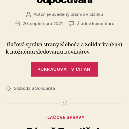
v
medzinárod
Autor:
je uvedený priamo v článku
Autor
Ekonomicke
článku
na
20. septembra 2021
Žiadne komentáre
Dátum
olympiáde“
Je
článku
neprija
aby
Tlačová správa strany Sloboda a Solidarita (SaS)
boli
k možnému sledovaniu novinárov.
novinár
sledov
„Je
a
POKRAČOVAŤ V ČÍTANÍ
neprijateľné
odpočú
aby
Sloboda a Solidarita
boli
Značky
novinári
sledovaní
a
Kategórie
TLAČOVÉ SPRÁVY
odpočúvaní“