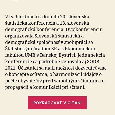
SODB
článku
2021
ako
V týchto dňoch sa konala 20. slovenská
téma
štatistická konferencia a 18. slovenská
na
demografická konferencia. Dvojkonferenciu
odborn
organizovala Slovenská štatistická a
dvojkon
demografická spoločnosť v spolupráci so
Štatistickým úradom SR a s Ekonomickou
fakultou UMB v Banskej Bystrici. Jedna sekcia
konferencie sa podrobne venovala aj SODB
2021. Účastníci sa mali možnosť dozvedieť viac
o koncepte sčítania, o harmonizácii údajov o
počte obyvateľov pred samotným sčítaním a o
propagácii a komunikácii pri sčítaní.
„SODB
POKRAČOVAŤ V ČÍTANÍ
2021
ako