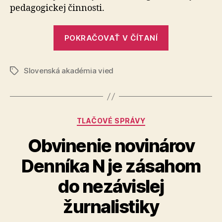
pedagogickej činnosti.
„Medzináro
POKRAČOVAŤ V ČÍTANÍ
cenu
SAV
Slovenská akadémia vied
2020
Značky
v
oblasti
vied
Kategórie
TLAČOVÉ SPRÁVY
o
spoločnosti
Obvinenie novinárov
a
Denníka N je zásahom
kultúre
si
do nezávislej
prevzal
žurnalistiky
profesor
Antoine