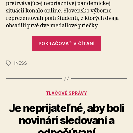
pretrvávajúcej nepriaznivej pandemickej
konkure
situácii konalo online. Slovensko výborne
a
reprezentovali piati študenti, z ktorých dvaja
vybojov
prvé
obsadili prvé dve medailové priečky.
dve
miesta
„Slovenskí
POKRAČOVAŤ V ČÍTANÍ
v
stredoškolác
medzin
sa
Ekonom
INESS
presadili
olympi
Značky
v
medzinárod
konkurencii
Kategórie
TLAČOVÉ SPRÁVY
a
vybojovali
Je neprijateľné, aby boli
prvé
novinári sledovaní a
dve
miesta
odpočúvaní