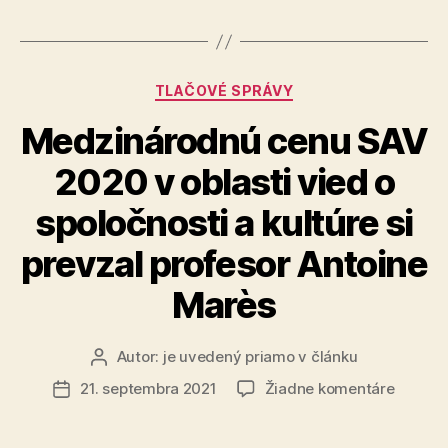
ľuďom
so
zdravotným
Kategórie
TLAČOVÉ SPRÁVY
znevýhodne
Medzinárodnú cenu SAV
2020 v oblasti vied o
spoločnosti a kultúre si
prevzal profesor Antoine
Marès
Autor:
je uvedený priamo v článku
Autor
článku
na
21. septembra 2021
Žiadne komentáre
Dátum
Medzin
článku
cenu