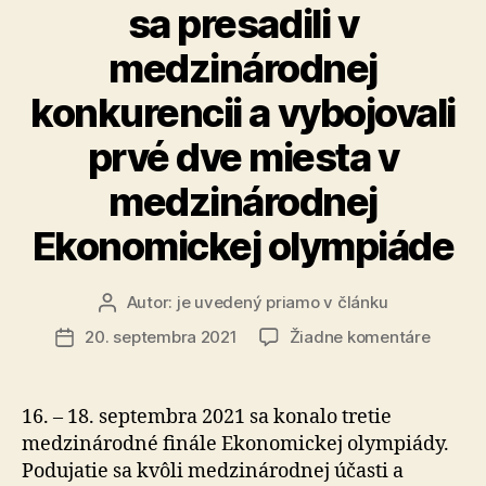
sa presadili v
medzinárodnej
konkurencii a vybojovali
prvé dve miesta v
medzinárodnej
Ekonomickej olympiáde
Autor:
je uvedený priamo v článku
Autor
článku
na
20. septembra 2021
Žiadne komentáre
Dátum
Sloven
článku
stredoš
sa
16. – 18. septembra 2021 sa konalo tretie
presadi
medzinárodné finále Ekonomickej olympiády.
v
Podujatie sa kvôli medzinárodnej účasti a
medzin