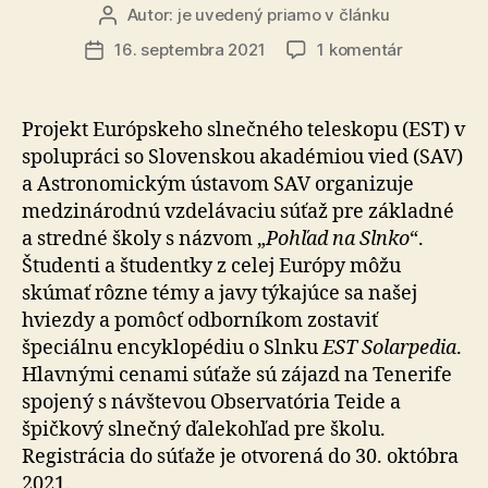
Autor:
je uvedený priamo v článku
Autor
článku
na
16. septembra 2021
1 komentár
Dátum
Vzdelávac
článku
súťaž
o
Projekt Európskeho slnečného teleskopu (EST) v
Slnku
spolupráci so Slovenskou akadémiou vied (SAV)
ponúka
a Astronomickým ústavom SAV organizuje
atraktívne
medzinárodnú vzdelávaciu súťaž pre základné
výhry
a stredné školy s názvom „
Pohľad na Slnko
“.
Študenti a študentky z celej Európy môžu
skúmať rôzne témy a javy týkajúce sa našej
hviezdy a pomôcť odborníkom zostaviť
špeciálnu encyklopédiu o Slnku
EST Solarpedia
.
Hlavnými cenami súťaže sú zájazd na Tenerife
spojený s návštevou Observatória Teide a
špičkový slnečný ďalekohľad pre školu.
Registrácia do súťaže je otvorená do 30. októbra
2021.