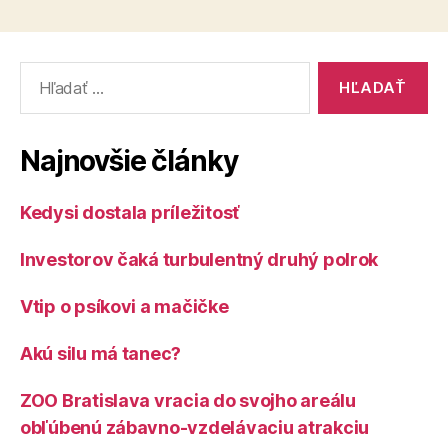
príspevkov
Vyhľadať:
Najnovšie články
Kedysi dostala príležitosť
Investorov čaká turbulentný druhý polrok
Vtip o psíkovi a mačičke
Akú silu má tanec?
ZOO Bratislava vracia do svojho areálu
obľúbenú zábavno-vzdelávaciu atrakciu