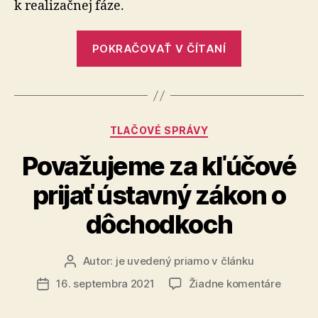
k realizačnej fáze.
Univerz
nemocn
sv.
„Pápež
POKRAČOVAŤ V ČÍTANÍ
Martin
František
požehnal
v
Šaštíne
Kategórie
TLAČOVÉ SPRÁVY
základný
kameň
Považujeme za kľúčové
novej
prijať ústavný zákon o
Univerzitnej
nemocnice
dôchodkoch
sv.
Martina“
Autor:
je uvedený priamo v článku
Autor
článku
na
16. septembra 2021
Žiadne komentáre
Dátum
Považu
článku
za