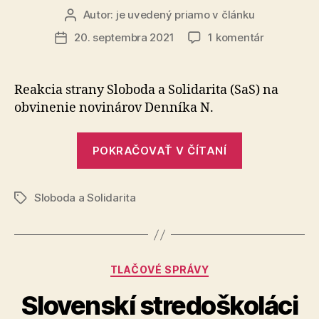
Marès“
Autor:
je uvedený priamo v článku
Autor
článku
na
20. septembra 2021
1 komentár
Dátum
Obvinenie
článku
novinárov
Denníka
Reakcia strany Sloboda a Solidarita (SaS) na
N
obvinenie novinárov Denníka N.
je
zásahom
„Obvinenie
do
POKRAČOVAŤ V ČÍTANÍ
novinárov
nezávislej
žurnalistik
Denníka
Sloboda a Solidarita
N
Značky
je
zásahom
do
Kategórie
TLAČOVÉ SPRÁVY
nezávislej
žurnalistiky
Slovenskí stredoškoláci