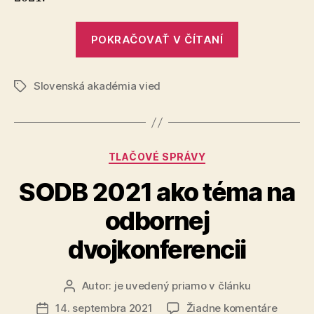
„Vzdelávacia
POKRAČOVAŤ V ČÍTANÍ
súťaž
o
Slovenská akadémia vied
Slnku
Značky
ponúka
atraktívne
výhry“
Kategórie
TLAČOVÉ SPRÁVY
SODB 2021 ako téma na
odbornej
dvojkonferencii
Autor:
je uvedený priamo v článku
Autor
článku
na
14. septembra 2021
Žiadne komentáre
Dátum