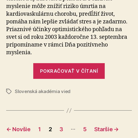
myslenie môže znížiť riziko úmrtia na
kardiovaskulárnu chorobu, predĺžiť život,
pomáha nám lepšie zvládať stres a je zadarmo.
Priaznivé účinky optimistického pohľadu na
svet si od roku 2003 každoročne 13. septembra
pripomíname v rámci Dňa pozitívneho
myslenia.
„Pripomína
POKRAČOVAŤ V ČÍTANÍ
si
benefity
Slovenská akadémia vied
pozitívneho
Značky
myslenia“
Stránkovanie
…
←
Novšie
1
2
3
5
Staršie
→