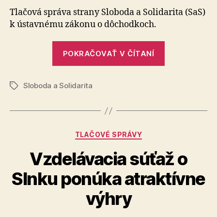
kľúčov
Tlačová správa strany Sloboda a Solidarita (SaS)
prijať
k ústavnému zákonu o dôchodkoch.
ústavn
zákon
„Považujem
o
POKRAČOVAŤ V ČÍTANÍ
za
dôchod
kľúčové
Sloboda a Solidarita
prijať
Značky
ústavný
zákon
o
Kategórie
TLAČOVÉ SPRÁVY
dôchodkoch
Vzdelávacia súťaž o
Slnku ponúka atraktívne
výhry