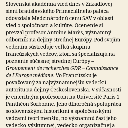
SAV
Slovenská akadémia vied dnes v Zrkadlovej
2020
sieni bratislavského Primaciálneho paláca
v
odovzdala Medzinárodnú cenu SAV v oblasti
oblasti
vied o spoločnosti a kultúre. Ocenenie si
vied
prevzal profesor Antoine Marès, významný
o
odborník na dejiny strednej Európy. Pod svojím
spoločn
a
vedením sústreďuje veľkú skupinu
kultúre
francúzskych vedcov, ktorí sa špecializujú na
si
poznanie súčasnej strednej Európy –
prevzal
Groupement de recherches GDR
–
Connaissance
profeso
de l´Europe médiane
. Vo Francúzsku je
Antoine
považovaný za najvýznamnejšiu vedeckú
Marès
autoritu na dejiny Československa. V súčasnosti
je emeritným profesorom na Université Paris 1
Panthéon Sorbonne. Jeho dlhoročná spolupráca
so slovenskými historikmi a spoločenskými
vedcami tvorí menšiu, no významnú časť jeho
vedecko-výskumnej, vedecko-organizačnej a