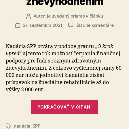
znevýhodnením
Autor:
je uvedený priamo v článku
Autor
článku
na
21. septembra 2021
Žiadne komentáre
Dátum
Nadáci
článku
SPP
poskyt
Nadácia SPP otvára v podobe grantu „
O krok
podpor
vpred
“ aj tento rok možnosť čerpania finančnej
ľuďom
podpory pre ľudí s rôznym zdravotným
so
znevýhodnením. Z celkovo vyčlenenej sumy 60
zdravo
000 eur môžu jednotliví žiadatelia získať
znevýh
príspevok na špeciálne rehabilitácie až do
výšky 2 000 eur.
„Nadácia
POKRAČOVAŤ V ČÍTANÍ
SPP
poskytne
nadácia
,
SPP
podporu
Značky