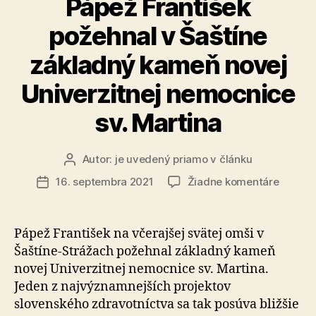
Pápež František
požehnal v Šaštíne
základný kameň novej
Univerzitnej nemocnice
sv. Martina
Autor:
je uvedený priamo v článku
Autor
článku
na
16. septembra 2021
Žiadne komentáre
Dátum
Pápež
článku
Františ
požehn
Pápež František na včerajšej svätej omši v
v
Šaštíne-Strážach požehnal základný kameň
Šaštíne
novej Univerzitnej nemocnice sv. Martina.
základ
Jeden z najvýznamnejších projektov
kameň
slovenského zdravotníctva sa tak posúva bližšie
novej