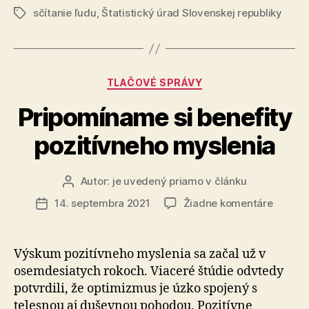
sčítanie ľudu
,
Štatistický úrad Slovenskej republiky
téma
Značky
na
odbornej
dvojkonferen
Kategórie
TLAČOVÉ SPRÁVY
Pripomíname si benefity
pozitívneho myslenia
Autor:
je uvedený priamo v článku
Autor
článku
na
14. septembra 2021
Žiadne komentáre
Dátum
Pripom
článku
si
benefit
Výskum pozitívneho myslenia sa začal už v
pozitív
osemdesiatych rokoch. Viaceré štúdie odvtedy
myslen
potvrdili, že optimizmus je úzko spojený s
telesnou aj duševnou pohodou. Pozitívne