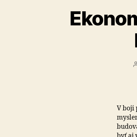
Ekonom
V boji
myslen
budova
byť aj