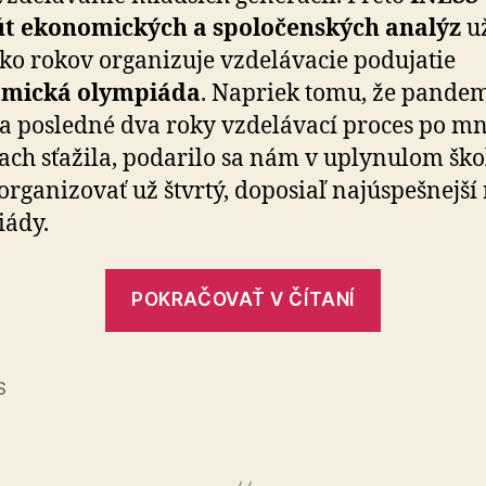
tút ekonomických a spoločenských analýz
u
ko rokov organizuje vzdelávacie podujatie
mická olympiáda
. Napriek tomu, že pande
ia posledné dva roky vzdelávací proces po m
ach sťažila, podarilo sa nám v uplynulom šk
organizovať už štvrtý, doposiaľ najúspešnejší
iády.
„Ekonomi
POKRAČOVAŤ V ČÍTANÍ
olympiád
otvára
brány
S
5.
ročníka“