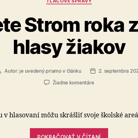
pred
TLAČOVÉ SPRÁVY
verejnosť
te Strom roka 
hlasy žiakov
Autor:
je uvedený priamo v článku
2. septembra 20
Autor
Dátum
článku
článku
na
Žiadne komentáre
V
ankete
Strom
roka
 v hlasovaní môžu skrášliť svoje školské areá
zavážia
hlasy
„V
žiakov
POKRAČOVAŤ V ČÍTANÍ