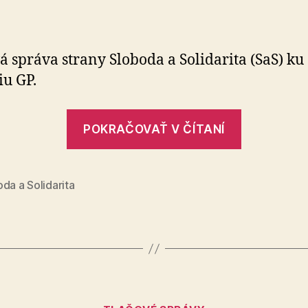
Dôrazne
apelujeme
na
M.
á správa strany Sloboda a Solidarita (SaS) ku
Žilinku,
u GP.
aby
sa
„Dôrazne
konečne
POKRAČOVAŤ V ČÍTANÍ
postavil
apelujem
pred
na
verejnosť
M.
da a Solidarita
Žilinku,
aby
sa
konečne
postavil
Kategórie