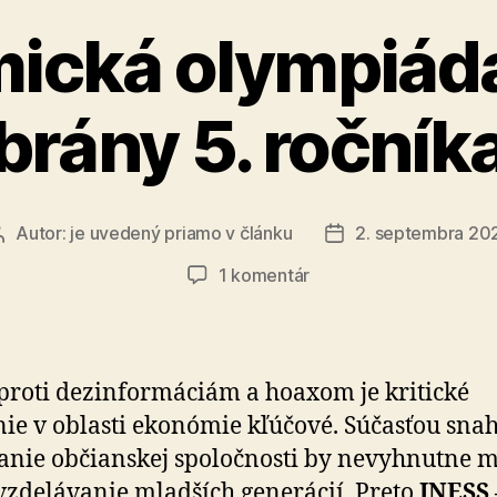
ická olympiáda
brány 5. ročník
Autor:
je uvedený priamo v článku
2. septembra 20
Autor
Dátum
článku
článku
na
1 komentár
Ekonomická
olympiáda
otvára
brány
 proti dezinformáciám a hoaxom je kritické
5.
ie v oblasti ekonómie kľúčové. Súčasťou sna
ročníka
nie občianskej spoločnosti by nevyhnutne 
 vzdelávanie mladších generácií. Preto
INESS 