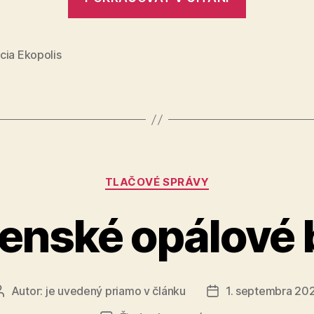
ankete
Strom
roka
cia Ekopolis
zavážia
hlasy
žiakov“
Kategórie
TLAČOVÉ SPRÁVY
enské opálové
Autor:
je uvedený priamo v článku
1. septembra 20
Autor
Dátum
článku
článku