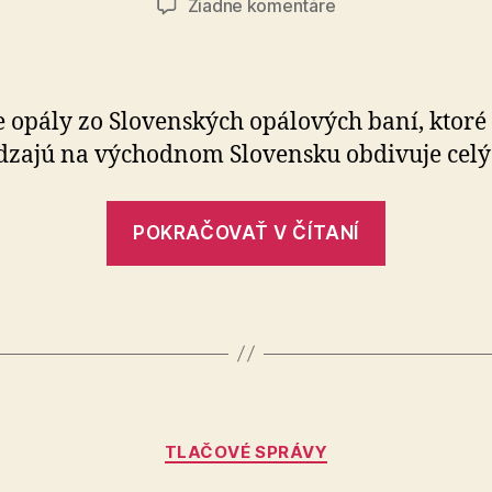
na
Žiadne komentáre
Slovenské
opálové
bane
 opály zo Slovenských opálových baní, ktoré
zajú na východnom Slovensku obdivuje celý 
„Slovensk
POKRAČOVAŤ V ČÍTANÍ
opálové
bane“
Kategórie
TLAČOVÉ SPRÁVY