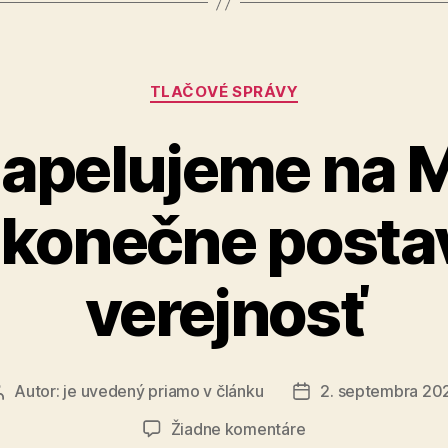
Kategórie
TLAČOVÉ SPRÁVY
apelujeme na M.
 konečne postav
verejnosť
Autor:
je uvedený priamo v článku
2. septembra 20
Autor
Dátum
článku
článku
na
Žiadne komentáre