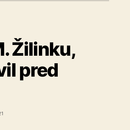
 Žilinku,
il pred
21