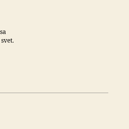
 sa
svet.
é