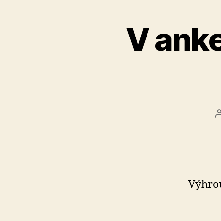
V anke
Výhrou