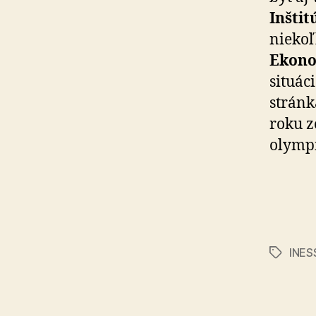
Inšti
niekoľ
Ekono
situác
stránk
roku z
olymp
INES
Značky