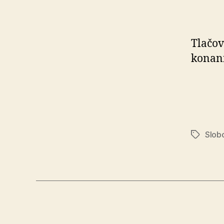
Tlačov
konani
Slobo
Značky