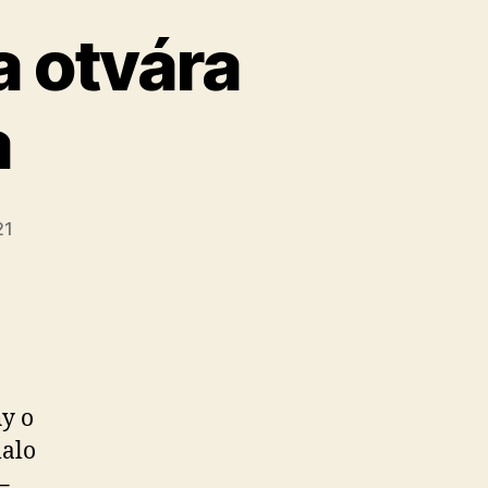
 otvára
a
21
hy o
malo
–