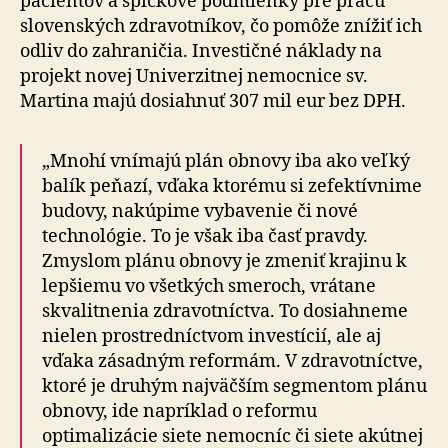
pacientov a špičkové podmienky pre prácu
slovenských zdravotníkov, čo pomôže znížiť ich
odliv do zahraničia. Investičné náklady na
projekt novej Univerzitnej nemocnice sv.
Martina majú dosiahnuť 307 mil eur bez DPH.
„Mnohí vnímajú plán obnovy iba ako veľký
balík peňazí, vďaka ktorému si zefektívnime
budovy, nakúpime vybavenie či nové
technológie. To je však iba časť pravdy.
Zmyslom plánu obnovy je zmeniť krajinu k
lepšiemu vo všetkých smeroch, vrátane
skvalitnenia zdravotníctva. To dosiahneme
nielen prostredníctvom investícií, ale aj
vďaka zásadným reformám. V zdravotníctve,
ktoré je druhým najväčším segmentom plánu
obnovy, ide napríklad o reformu
optimalizácie siete nemocníc či siete akútnej