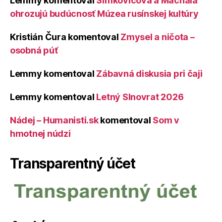
Lemmy
komentoval
Šimkovičová a Machala
ohrozujú budúcnosť Múzea rusínskej kultúry
Kristián Čura
komentoval
Zmysel a ničota –
osobná púť
Lemmy
komentoval
Zábavná diskusia pri čaji
Lemmy
komentoval
Letný Slnovrat 2026
Nádej – Humanisti.sk
komentoval
Som v
hmotnej núdzi
Transparentný účet