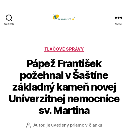
Search
Menu
Humanisti.sk
Kategórie
TLAČOVÉ SPRÁVY
Pápež František
požehnal v Šaštíne
základný kameň novej
Univerzitnej nemocnice
sv. Martina
Autor:
je uvedený priamo v článku
Autor