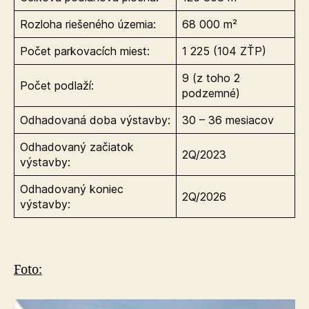
Rozloha riešeného územia:
68 000 m²
Počet parkovacích miest:
1 225 (104 ZŤP)
9 (z toho 2
Počet podlaží:
podzemné)
Odhadovaná doba výstavby:
30 – 36 mesiacov
Odhadovaný začiatok
2Q/2023
výstavby:
Odhadovaný koniec
2Q/2026
výstavby:
Foto: