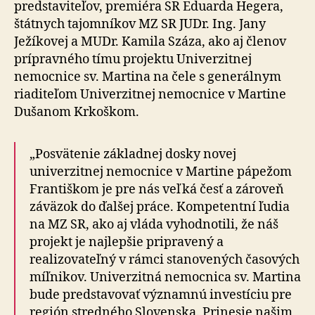
predstaviteľov, premiéra SR Eduarda Hegera,
štátnych tajomníkov MZ SR JUDr. Ing. Jany
Ježíkovej a MUDr. Kamila Száza, ako aj členov
prípravného tímu projektu Univerzitnej
nemocnice sv. Martina na čele s generálnym
riaditeľom Univerzitnej nemocnice v Martine
Dušanom Krkoškom.
„Posvätenie základnej dosky novej
univerzitnej nemocnice v Martine pápežom
Františkom je pre nás veľká česť a zároveň
záväzok do ďalšej práce. Kompetentní ľudia
na MZ SR, ako aj vláda vyhodnotili, že náš
projekt je najlepšie pripravený a
realizovateľný v rámci stanovených časových
míľnikov. Univerzitná nemocnica sv. Martina
bude predstavovať významnú investíciu pre
región stredného Slovenska. Prinesie našim