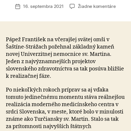
článku
na
16. septembra 2021
Žiadne komentáre
Dátum
Pápež
článku
Františ
požehn
v
Šaštíne
Pápež František na včerajšej svätej omši v
základ
Šaštíne-Strážach požehnal základný kameň
kameň
novej Univerzitnej nemocnice sv. Martina.
novej
Jeden z najvýznamnejších projektov
Univerz
slovenského zdravotníctva sa tak posúva bližšie
nemocn
k realizačnej fáze.
sv.
Martin
Po niekoľkých rokoch príprav sa aj vďaka
tomuto jedinečnému momentu stáva reálnejšou
realizácia moderného medicínskeho centra v
srdci Slovenska, v meste, ktoré bolo v minulosti
známe ako Turčiansky sv. Martin. Stalo sa tak
za prítomnosti najvyšších štátnych