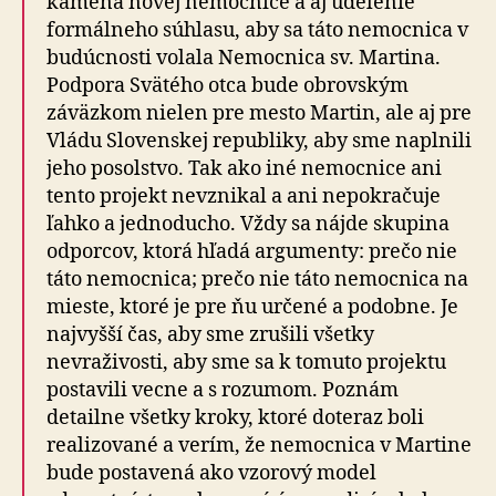
kameňa novej nemocnice a aj udelenie
formálneho súhlasu, aby sa táto nemocnica v
budúcnosti volala Nemocnica sv. Martina.
Podpora Svätého otca bude obrovským
záväzkom nielen pre mesto Martin, ale aj pre
Vládu Slovenskej republiky, aby sme naplnili
jeho posolstvo. Tak ako iné nemocnice ani
tento projekt nevznikal a ani nepokračuje
ľahko a jednoducho. Vždy sa nájde skupina
odporcov, ktorá hľadá argumenty: prečo nie
táto nemocnica; prečo nie táto nemocnica na
mieste, ktoré je pre ňu určené a podobne. Je
najvyšší čas, aby sme zrušili všetky
nevraživosti, aby sme sa k tomuto projektu
postavili vecne a s rozumom. Poznám
detailne všetky kroky, ktoré doteraz boli
realizované a verím, že nemocnica v Martine
bude postavená ako vzorový model