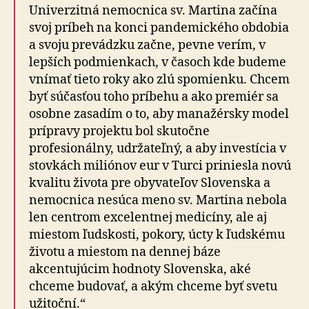
Univerzitná nemocnica sv. Martina začína
svoj príbeh na konci pandemického obdobia
a svoju prevádzku začne, pevne verím, v
lepších podmienkach, v časoch kde budeme
vnímať tieto roky ako zlú spomienku. Chcem
byť súčasťou toho príbehu a ako premiér sa
osobne zasadím o to, aby manažérsky model
prípravy projektu bol skutočne
profesionálny, udržateľný, a aby investícia v
stovkách miliónov eur v Turci priniesla novú
kvalitu života pre obyvateľov Slovenska a
nemocnica nesúca meno sv. Martina nebola
len centrom excelentnej medicíny, ale aj
miestom ľudskosti, pokory, úcty k ľudskému
životu a miestom na dennej báze
akcentujúcim hodnoty Slovenska, aké
chceme budovať, a akým chceme byť svetu
užitoční.“