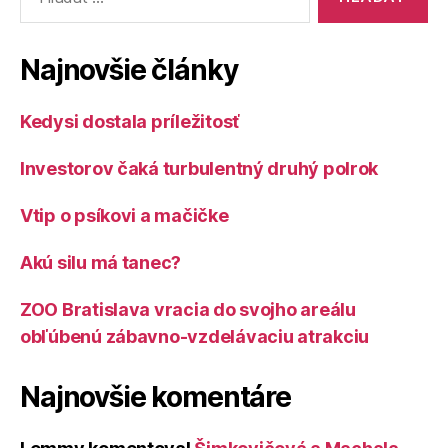
Najnovšie články
Kedysi dostala príležitosť
Investorov čaká turbulentný druhý polrok
Vtip o psíkovi a mačičke
Akú silu má tanec?
ZOO Bratislava vracia do svojho areálu
obľúbenú zábavno-vzdelávaciu atrakciu
Najnovšie komentáre