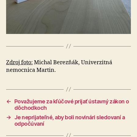
Zdroj foto:
Michal Berezňák, Univerzitná
nemocnica Martin.
←
Považujeme za kľúčové prijať ústavný zákon o
dôchodkoch
→
Je neprijateľné, aby boli novinári sledovaní a
odpočúvaní