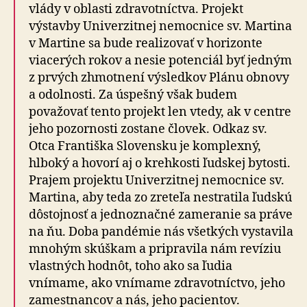
vlády v oblasti zdravotníctva. Projekt
výstavby Univerzitnej nemocnice sv. Martina
v Martine sa bude realizovať v horizonte
viacerých rokov a nesie potenciál byť jedným
z prvých zhmotnení výsledkov Plánu obnovy
a odolnosti. Za úspešný však budem
považovať tento projekt len vtedy, ak v centre
jeho pozornosti zostane človek. Odkaz sv.
Otca Františka Slovensku je komplexný,
hlboký a hovorí aj o krehkosti ľudskej bytosti.
Prajem projektu Univerzitnej nemocnice sv.
Martina, aby teda zo zreteľa nestratila ľudskú
dôstojnosť a jednoznačné zameranie sa práve
na ňu. Doba pandémie nás všetkých vystavila
mnohým skúškam a pripravila nám revíziu
vlastných hodnôt, toho ako sa ľudia
vnímame, ako vnímame zdravotníctvo, jeho
zamestnancov a nás, jeho pacientov.