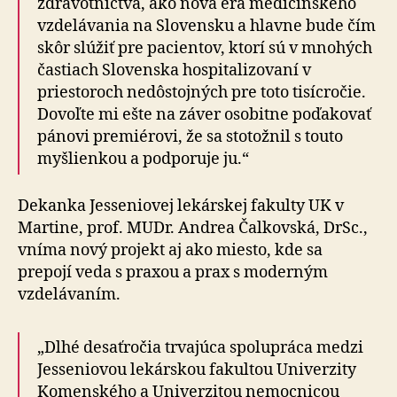
zdravotníctva, ako nová éra medicínskeho
vzdelávania na Slovensku a hlavne bude čím
skôr slúžiť pre pacientov, ktorí sú v mnohých
častiach Slovenska hospitalizovaní v
priestoroch nedôstojných pre toto tisícročie.
Dovoľte mi ešte na záver osobitne poďakovať
pánovi premiérovi, že sa stotožnil s touto
myšlienkou a podporuje ju.“
Dekanka Jesseniovej lekárskej fakulty UK v
Martine, prof. MUDr. Andrea Čalkovská, DrSc.,
vníma nový projekt aj ako miesto, kde sa
prepojí veda s praxou a prax s moderným
vzdelávaním.
„Dlhé desaťročia trvajúca spolupráca medzi
Jesseniovou lekárskou fakultou Univerzity
Komenského a Univerzitou nemocnicou