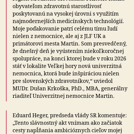
obyvateľom zdravotnú starostlivosť
poskytovanú na vysokej úrovni s využitím
najmodernejších medicínskych technológií.
Moje poďakovanie patrí celému tímu ľudí
nielen z nemocnice, ale aj z JLF UK a
primátorovi mesta Martin. Som presvedčený,
že dnešný deň je vyústením niekoľkoročnej
spolupráce, na konci ktorej bude v roku 2026
stáť v lokalite Veľkej hory nová univerzitná
nemocnica, ktorá bude inšpiráciou nielen
pre slovenských zdravotníkov,“ uviedol
MUDr. Dušan Krkoška, PhD., MBA, generálny
riaditeľ Univerzitnej nemocnice Martin.
Eduard Heger, predseda vlády SR komentuje:
„Tento slávnostný akt vnímam ako začiatok
cesty napĺňania ambicióznych cieľov mojej