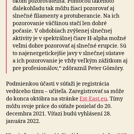
okom pozorovateľná. Pomocou takéhoto
ďalekohľadu tak môžu žiaci pozorovať aj
slnečné filamenty a protuberancie. Na ich
pozorovanie väčšinou stačí len dobré
počasie. V obdobiach zvýšenej slnečnej
aktivity je v spektrálnej čiare H-alpha možné
veľmi dobre pozorovať aj slnečné erupcie. Sú
to najenergetickejšie javy v slnečnej sústave
a ich pozorovanie je vždy veľkým zážitkom aj
pre profesionálov,“ zdôraznil Peter Gömöry.
Podmienkou účasti v súťaži je registrácia
vedúceho tímu – učiteľa. Zaregistrovať sa môže
do konca októbra na stránke
Est-East.eu
. Tímy
môžu svoje práce do súťaže posielať do 20.
decembra 2021. Víťazi budú vyhlásení 28.
januára 2022.