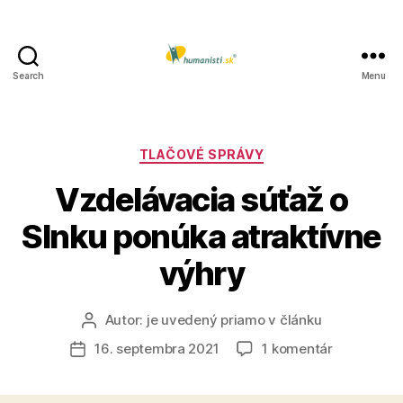
Search
Menu
Humanisti.sk
Kategórie
TLAČOVÉ SPRÁVY
Vzdelávacia súťaž o
Slnku ponúka atraktívne
výhry
Autor:
je uvedený priamo v článku
Autor
článku
na
16. septembra 2021
1 komentár
Dátum
Vzdelávac
článku
súťaž