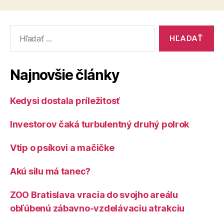
Vyhľadať:
Najnovšie články
Kedysi dostala príležitosť
Investorov čaká turbulentný druhý polrok
Vtip o psíkovi a mačičke
Akú silu má tanec?
ZOO Bratislava vracia do svojho areálu
obľúbenú zábavno-vzdelávaciu atrakciu