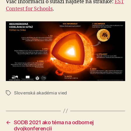
Viac informácií o súťaži nájdete na stránke:
EST
Contest for Schools
.
Slovenská akadémia vied
Značky
←
SODB 2021 ako téma na odbornej
dvojkonferencii