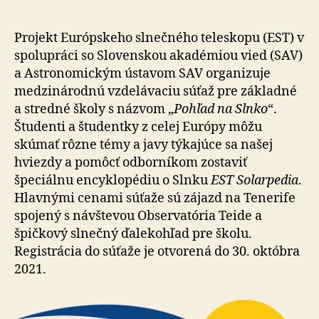
o
Slnku
ponúka
Projekt Európskeho slnečného teleskopu (EST) v
atraktívne
spolupráci so Slovenskou akadémiou vied (SAV)
výhry
a Astronomickým ústavom SAV organizuje
medzinárodnú vzdelávaciu súťaž pre základné
a stredné školy s názvom „
Pohľad na Slnko
“.
Študenti a študentky z celej Európy môžu
skúmať rôzne témy a javy týkajúce sa našej
hviezdy a pomôcť odborníkom zostaviť
špeciálnu encyklopédiu o Slnku
EST Solarpedia
.
Hlavnými cenami súťaže sú zájazd na Tenerife
spojený s návštevou Observatória Teide a
špičkový slnečný ďalekohľad pre školu.
Registrácia do súťaže je otvorená do 30. októbra
2021.