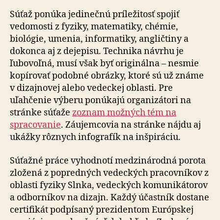
Súťaž ponúka jedinečnú príležitosť spojiť
vedomosti z fyziky, matematiky, chémie,
biológie, umenia, informatiky, angličtiny a
dokonca aj z dejepisu. Technika návrhu je
ľubovoľná, musí však byť originálna – nesmie
kopírovať podobné obrázky, ktoré sú už známe
v dizajnovej alebo vedeckej oblasti. Pre
uľahčenie výberu ponúkajú organizátori na
stránke súťaže
zoznam možných tém na
spracovanie
. Záujemcovia na stránke nájdu aj
ukážky rôznych infografík na inšpiráciu.
Súťažné práce vyhodnotí medzinárodná porota
zložená z popredných vedeckých pracovníkov z
oblasti fyziky Slnka, vedeckých komunikátorov
a odborníkov na dizajn. Každý účastník dostane
certifikát podpísaný prezidentom Európskej