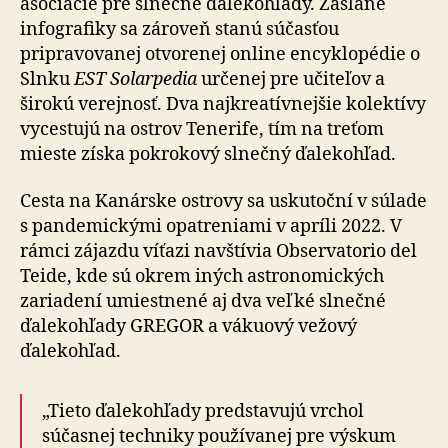
asociácie pre slnečné ďalekohľady. Zaslané
infografiky sa zároveň stanú súčasťou
pripravovanej otvorenej online encyklopédie o
Slnku
EST Solarpedia
určenej pre učiteľov a
širokú verejnosť. Dva najkreatívnejšie kolektívy
vycestujú na ostrov Tenerife, tím na treťom
mieste získa pokrokový slnečný ďalekohľad.
Cesta na Kanárske ostrovy sa uskutoční v súlade
s pandemickými opatreniami v apríli 2022. V
rámci zájazdu víťazi navštívia Observatorio del
Teide, kde sú okrem iných astronomických
zariadení umiestnené aj dva veľké slnečné
ďalekohľady GREGOR a vákuový vežový
ďalekohľad.
„Tieto ďalekohľady predstavujú vrchol
súčasnej techniky používanej pre výskum