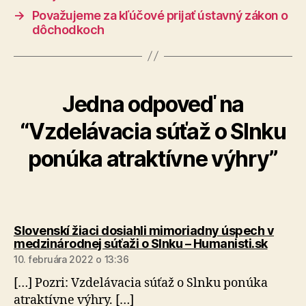
→
Považujeme za kľúčové prijať ústavný zákon o
dôchodkoch
Jedna odpoveď na
“Vzdelávacia súťaž o Slnku
ponúka atraktívne výhry”
Slovenskí žiaci dosiahli mimoriadny úspech v
hovorí
medzinárodnej súťaži o Slnku – Humanisti.sk
10. februára 2022 o 13:36
[…] Pozri: Vzdelávacia súťaž o Slnku ponúka
atraktívne výhry. […]