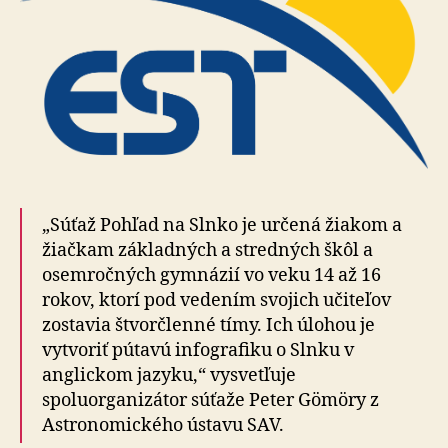
„Súťaž Pohľad na Slnko je určená žiakom a
žiačkam základných a stredných škôl a
osemročných gymnázií vo veku 14 až 16
rokov, ktorí pod vedením svojich učiteľov
zostavia štvorčlenné tímy. Ich úlohou je
vytvoriť pútavú infografiku o Slnku v
anglickom jazyku,“ vysvetľuje
spoluorganizátor súťaže Peter Gömöry z
Astronomického ústavu SAV.