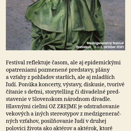
Festival reflektuje časom, ale aj epidemickými
opa­tre­nia­mi pozme­nené predstavy, plány
a vzťahy z pohľadov starších, ale aj mladších
ľudí. Ponúka koncerty, výstavy, diskusie, tvorivé
čítanie s deťmi, storytelling či di­va­delné pred­
sta­venie v Slo­ven­skom národnom divadle.
Hlavnými cieľmi OZ ZREJME je odstra­ňo­vanie
vekových a iných stere­o­typov z me­dzi­ge­ne­rač­
ných vzťahov, po­sil­ňo­vanie ľudí v dru­hej
polovici života ako aktérov a aktérok, ktoré