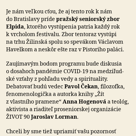
Je nám veľkou cťou, že aj tento rok k nám
do Bra­tis­lavy príde
pražský seniorský zbor
Elpida
, ktorého vy­stú­penia patria každý rok
k vrcho­lom festi­valu. Zbor ten­to­raz vystúpi
na trhu Žilinská spolu so spe­vákom Václavom
Havelkom a neskôr ešte raz v Pistoriho paláci.
Zaujímavým bodom programu bude diskusia
o do­sa­hoch pan­dé­mie COVID-19 na me­dzi­ľud­
ské vzťahy z pohľadu vedy a spi­ri­tu­a­lity.
Debatovať budú vedec
Pavol Čekan
, fi­lo­zofka,
fe­no­me­no­lo­gička a autorka knihy „Žít
z vlastního pramene“
Anna Hogenová
a teológ,
akti­vista a ria­diteľ pro­se­nior­skej orga­ni­zácie
ŽIVOT 90
Jaroslav Lorman
.
Chceli by sme tiež upriamiť vašu pozornosť