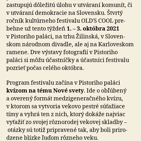
zastupujú dôležitú úlohu v utvá­raní komunít, či
v utvá­raní demo­kracie na Slo­vensku. Štvrtý
ročník kul­túr­neho festivalu OLD′S COOL pre­
behne už tento týždeň
1. – 3. októbra 2021
v Pistoriho paláci, na trhu Žilinská, v Slo­ven­
skom národnom divadle, ale aj na Kar­lo­ves­kom
ramene. Dve výstavy foto­grafií v Pistoriho
paláci si môžu účastníčky a účastníci festivalu
pozrieť počas celého októbra.
Program festivalu začína v Pistoriho paláci
kvízom na tému Nové svety
. Ide o obľú­bený
a ove­rený formát medzi­ge­ne­rač­ného kvízu,
v kto­rom sa vytvoria vekovo pestré sú­ťa­žiace
tímy a vyhrá ten z nich, ktorý dokáže naj­viac
vyťažiť zo svojej rôzno­rodej vekovej skladby –
otázky sú totiž pri­pra­vené tak, aby boli pri­ro­
dzene blízke ľuďom rôzneho veku.