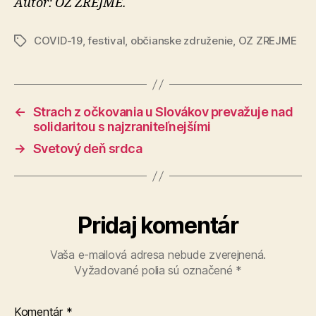
Autor: OZ ZREJME.
COVID-19
,
festival
,
občianske združenie
,
OZ ZREJME
Značky
←
Strach z očkovania u Slovákov prevažuje nad
solidaritou s najzraniteľnejšími
→
Svetový deň srdca
Pridaj komentár
Vaša e-mailová adresa nebude zverejnená.
Vyžadované polia sú označené
*
Komentár
*