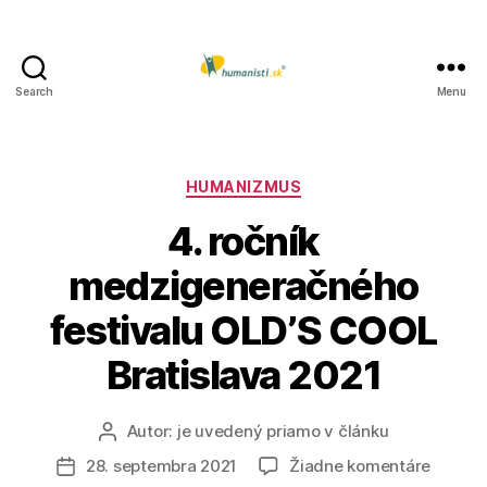
Search
Menu
Humanisti.sk
Kategórie
HUMANIZMUS
4. ročník
medzigeneračného
festivalu OLD’S COOL
Bratislava 2021
Autor:
je uvedený priamo v článku
Autor
článku
na
28. septembra 2021
Žiadne komentáre
Dátum