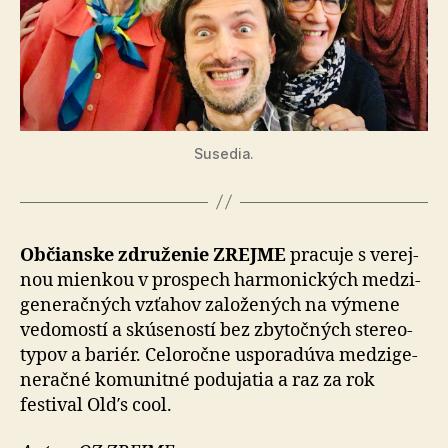
Susedia.
Občianske združenie ZREJME
pracuje s ve­rej­
nou mienkou v prospech har­mo­nických medzi­
ge­ne­rač­ných vzťahov za­lo­že­ných na vý­mene
vedo­mostí a skú­se­ností bez zby­toč­ných stereo­
typov a bariér. Celo­ročne uspo­ra­dúva medzi­ge­
ne­račné ko­mu­nitné po­du­jatia a raz za rok
festival Old′s cool.