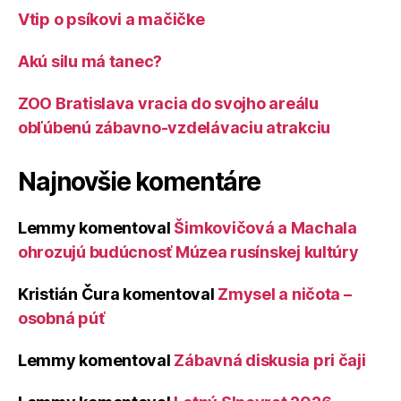
Vtip o psíkovi a mačičke
Akú silu má tanec?
ZOO Bratislava vracia do svojho areálu
obľúbenú zábavno-vzdelávaciu atrakciu
Najnovšie komentáre
Lemmy
komentoval
Šimkovičová a Machala
ohrozujú budúcnosť Múzea rusínskej kultúry
Kristián Čura
komentoval
Zmysel a ničota –
osobná púť
Lemmy
komentoval
Zábavná diskusia pri čaji