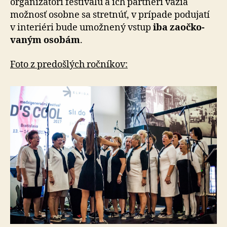
orga­ni­zá­tori festi­valu a ich partneri vážia
možnosť osobne sa stretnúť, v prí­pade po­du­jatí
v inte­riéri bude umož­nený vstup
iba za­očko­
vaným osobám
.
Foto z predošlých ročníkov: