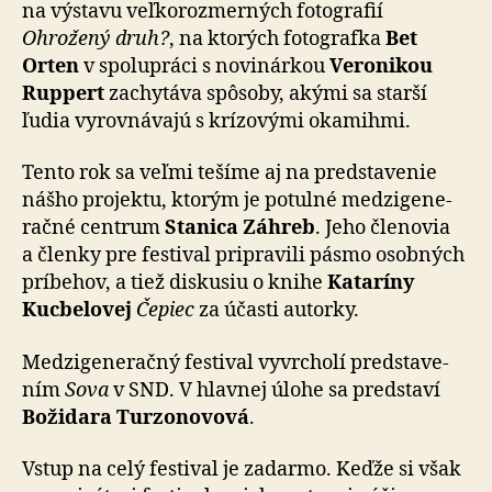
na výstavu veľ­ko­roz­mer­ných foto­grafií
Ohrožený druh?
, na kto­rých foto­grafka
Bet
Orten
v spo­lu­práci s no­vi­nárkou
Veronikou
Ruppert
zachytáva spôsoby, akými sa starší
ľudia vy­rov­ná­vajú s krí­zo­vými oka­mihmi.
Tento rok sa veľmi tešíme aj na pred­sta­venie
nášho pro­jektu, ktorým je potulné medzi­ge­ne­
račné centrum
Stanica Záhreb
. Jeho čle­novia
a členky pre festi­val pri­pra­vili pásmo osobných
prí­be­hov, a tiež diskusiu o knihe
Kataríny
Kucbelovej
Čepiec
za účasti autorky.
Medzigeneračný festival vyvrcholí pred­sta­ve­
ním
Sova
v SND. V hlavnej úlohe sa pred­staví
Božidara Turzonovová
.
Vstup na celý festival je zadarmo. Keďže si však