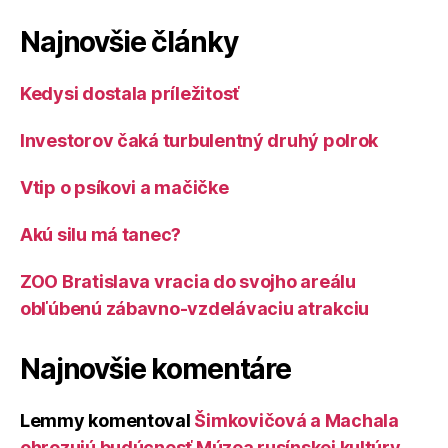
Najnovšie články
Kedysi dostala príležitosť
Investorov čaká turbulentný druhý polrok
Vtip o psíkovi a mačičke
Akú silu má tanec?
ZOO Bratislava vracia do svojho areálu
obľúbenú zábavno-vzdelávaciu atrakciu
Najnovšie komentáre
Lemmy
komentoval
Šimkovičová a Machala
ohrozujú budúcnosť Múzea rusínskej kultúry