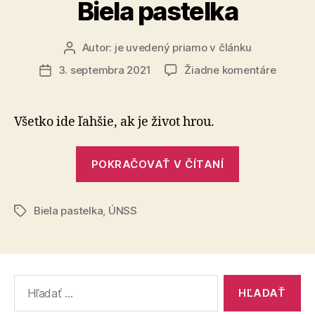
s
Biela pastelka
ťažkým
zrakovým
Autor:
je uvedený priamo v článku
Autor
postihnutím
článku
na
3. septembra 2021
Žiadne komentáre
Dátum
Biela
článku
pastelk
Všetko ide ľahšie, ak je život hrou.
„Biela
POKRAČOVAŤ V ČÍTANÍ
pastelka“
Biela pastelka
,
ÚNSS
Značky
Vyhľadať: