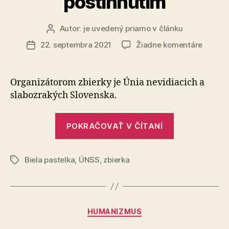
postihnutím
Autor:
je uvedený priamo v článku
Autor
článku
na
22. septembra 2021
Žiadne komentáre
Dátum
Biela
článku
pastelk
je
Organizátorom zbierky je Únia nevidiacich a
verejn
slabozrakých Slovenska.
zbierka
ktorá
„Biela
podpor
POKRAČOVAŤ V ČÍTANÍ
pastelka
ľudí
s
je
ťažkým
Biela pastelka
,
ÚNSS
,
zbierka
verejná
Značky
zrakov
zbierka,
postih
ktorá
podporuje
Kategórie
HUMANIZMUS
ľudí