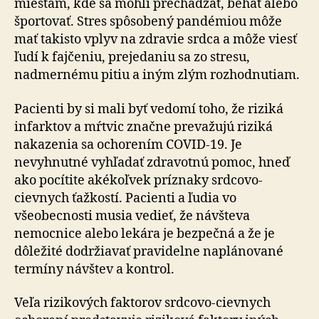
miestam, kde sa mohli prechádzať, behať alebo
športovať. Stres spôsobený pandémiou môže
mať takisto vplyv na zdravie srdca a môže viesť
ľudí k fajčeniu, prejedaniu sa zo stresu,
nadmernému pitiu a iným zlým rozhodnutiam.
Pacienti by si mali byť vedomí toho, že riziká
infarktov a mŕtvic značne prevažujú riziká
nakazenia sa ochorením COVID-19. Je
nevyhnutné vyhľadať zdravotnú pomoc, hneď
ako pocítite akékoľvek príznaky srdcovo-
cievnych ťažkostí. Pacienti a ľudia vo
všeobecnosti musia vedieť, že návšteva
nemocnice alebo lekára je bezpečná a že je
dôležité dodržiavať pravidelne naplánované
termíny návštev a kontrol.
Veľa rizikových faktorov srdcovo-cievnych