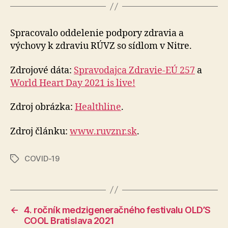
Spracovalo oddelenie podpory zdravia a
výchovy k zdraviu RÚVZ so sídlom v Nitre.
Zdrojové dáta:
Spravodajca Zdravie-EÚ 257
a
World Heart Day 2021 is live!
Zdroj obrázka:
Healthline
.
Zdroj článku:
www.ruvznr.sk
.
COVID-19
Značky
←
4. ročník medzigeneračného festivalu OLD’S
COOL Bratislava 2021