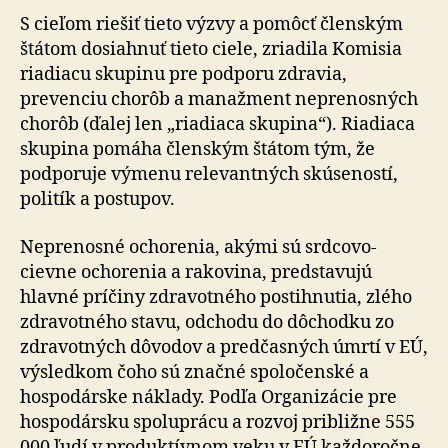
S cieľom riešiť tieto výzvy a pomôcť členským
štátom dosiahnuť tieto ciele, zriadila Komisia
riadiacu skupinu pre podporu zdravia,
prevenciu chorôb a manažment neprenosných
chorôb (ďalej len „riadiaca skupina“). Riadiaca
skupina pomáha členským štátom tým, že
podporuje výmenu relevantných skúseností,
politík a postupov.
Neprenosné ochorenia, akými sú srdcovo-
cievne ochorenia a rakovina, predstavujú
hlavné príčiny zdravotného postihnutia, zlého
zdravotného stavu, odchodu do dôchodku zo
zdravotných dôvodov a predčasných úmrtí v EÚ,
výsledkom čoho sú značné spoločenské a
hospodárske náklady. Podľa Organizácie pre
hospodársku spoluprácu a rozvoj približne 555
000 ľudí v produktívnom veku v EÚ každoročne