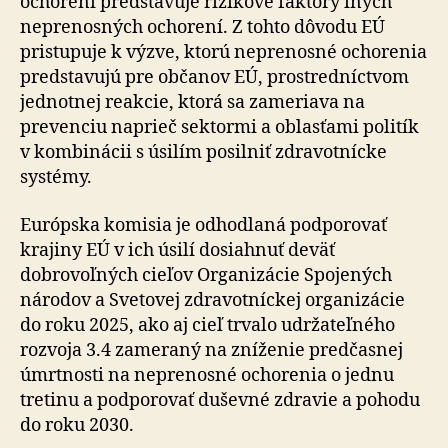
ochorení predstavuje rizikové faktory iných
neprenosných ochorení. Z tohto dôvodu EÚ
pristupuje k výzve, ktorú neprenosné ochorenia
predstavujú pre občanov EÚ, prostredníctvom
jednotnej reakcie, ktorá sa zameriava na
prevenciu naprieč sektormi a oblasťami politík
v kombinácii s úsilím posilniť zdravotnícke
systémy.
Európska komisia je odhodlaná podporovať
krajiny EÚ v ich úsilí dosiahnuť deväť
dobrovoľných cieľov Organizácie Spojených
národov a Svetovej zdravotníckej organizácie
do roku 2025, ako aj cieľ trvalo udržateľného
rozvoja 3.4 zameraný na zníženie predčasnej
úmrtnosti na neprenosné ochorenia o jednu
tretinu a podporovať duševné zdravie a pohodu
do roku 2030.