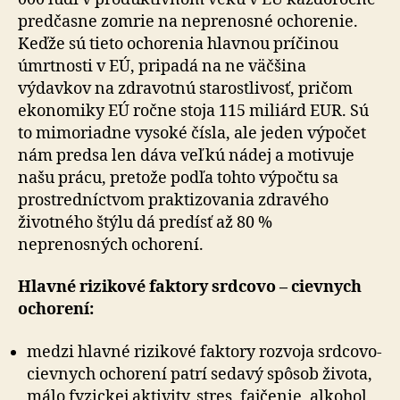
predčasne zomrie na neprenosné ochorenie.
Keďže sú tieto ochorenia hlavnou príčinou
úmrtnosti v EÚ, pripadá na ne väčšina
výdavkov na zdravotnú starostlivosť, pričom
ekonomiky EÚ ročne stoja 115 miliárd EUR. Sú
to mimoriadne vysoké čísla, ale jeden výpočet
nám predsa len dáva veľkú nádej a motivuje
našu prácu, pretože podľa tohto výpočtu sa
prostredníctvom praktizovania zdravého
životného štýlu dá predísť až 80 %
neprenosných ochorení.
Hlavné rizikové faktory srdcovo – cievnych
ochorení:
medzi hlavné rizikové faktory rozvoja srdcovo-
cievnych ochorení patrí sedavý spôsob života,
málo fyzickej aktivity, stres, fajčenie, alkohol,