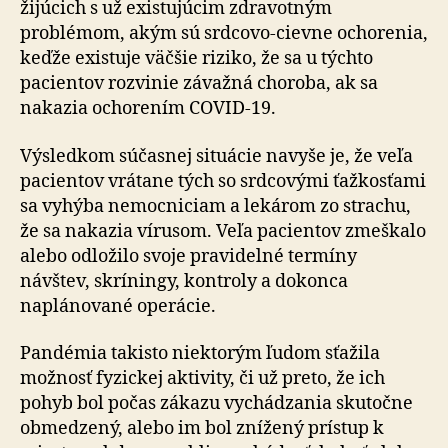
žijúcich s už existujúcim zdravotným
problémom, akým sú srdcovo-cievne ochorenia,
keďže existuje väčšie riziko, že sa u týchto
pacientov rozvinie závažná choroba, ak sa
nakazia ochorením COVID-19.
Výsledkom súčasnej situácie navyše je, že veľa
pacientov vrátane tých so srdcovými ťažkosťami
sa vyhýba nemocniciam a lekárom zo strachu,
že sa nakazia vírusom. Veľa pacientov zmeškalo
alebo odložilo svoje pravidelné termíny
návštev, skríningy, kontroly a dokonca
naplánované operácie.
Pandémia takisto niektorým ľudom sťažila
možnosť fyzickej aktivity, či už preto, že ich
pohyb bol počas zákazu vychádzania skutočne
obmedzený, alebo im bol znížený prístup k