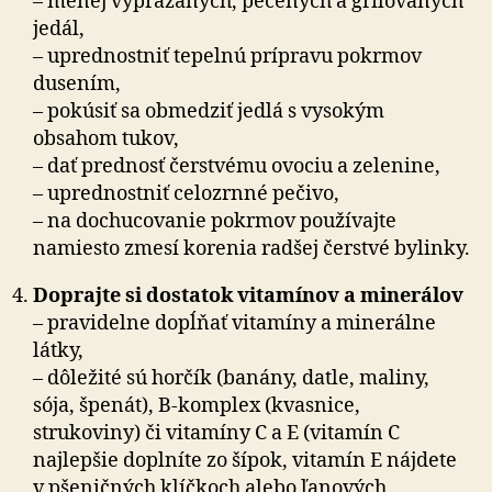
– menej vyprážaných, pečených a grilovaných
jedál,
– uprednostniť tepelnú prípravu pokrmov
dusením,
– pokúsiť sa obmedziť jedlá s vysokým
obsahom tukov,
– dať prednosť čerstvému ovociu a zelenine,
– uprednostniť celozrnné pečivo,
– na dochucovanie pokrmov používajte
namiesto zmesí korenia radšej čerstvé bylinky.
Doprajte si dostatok vitamínov a minerálov
– pravidelne dopĺňať vitamíny a minerálne
látky,
– dôležité sú horčík (banány, datle, maliny,
sója, špenát), B-komplex (kvasnice,
strukoviny) či vitamíny C a E (vitamín C
najlepšie doplníte zo šípok, vitamín E nájdete
v pšeničných klíčkoch alebo ľanových,