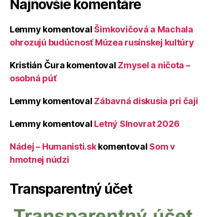
Najnovšie komentáre
Lemmy
komentoval
Šimkovičová a Machala
ohrozujú budúcnosť Múzea rusínskej kultúry
Kristián Čura
komentoval
Zmysel a ničota –
osobná púť
Lemmy
komentoval
Zábavná diskusia pri čaji
Lemmy
komentoval
Letný Slnovrat 2026
Nádej – Humanisti.sk
komentoval
Som v
hmotnej núdzi
Transparentný účet