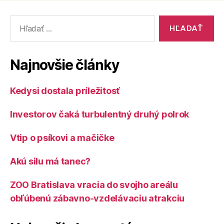
Vyhľadať:
Najnovšie články
Kedysi dostala príležitosť
Investorov čaká turbulentný druhý polrok
Vtip o psíkovi a mačičke
Akú silu má tanec?
ZOO Bratislava vracia do svojho areálu
obľúbenú zábavno-vzdelávaciu atrakciu