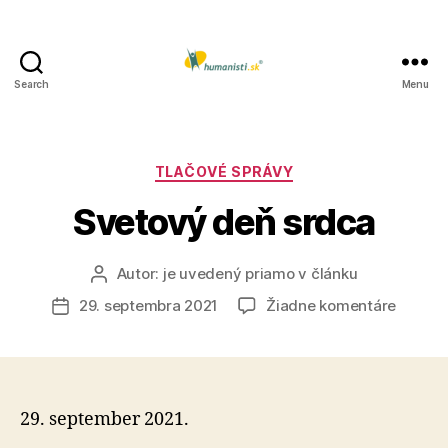
Search
Menu
Humanisti.sk
Kategórie
TLAČOVÉ SPRÁVY
Svetový deň srdca
Autor:
je uvedený priamo v článku
Autor
článku
na
29. septembra 2021
Žiadne komentáre
Dátum
Svetov
článku
deň
srdca
29. september 2021.