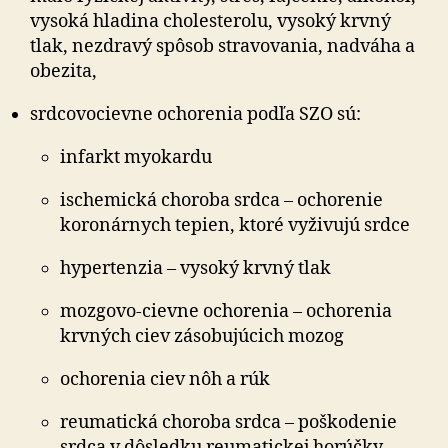
vysoká hladina cholesterolu, vysoký krvný
tlak, nezdravý spôsob stravovania, nadváha a
obezita,
srdcovocievne ochorenia podľa SZO sú:
infarkt myokardu
ischemická choroba srdca – ochorenie
koronárnych tepien, ktoré vyživujú srdce
hypertenzia – vysoký krvný tlak
mozgovo-cievne ochorenia – ochorenia
krvných ciev zásobujúcich mozog
ochorenia ciev nôh a rúk
reumatická choroba srdca – poškodenie
srdca v dôsledku reumatickej horúčky