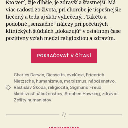
Kto verí, žije dlhšie, je zdravší a šťastnejší. Má
viac radosti zo života, pri chorobe je úspešnejšie
liečený a teda aj skôr vyliečený… Takéto a
podobné „senzačné“ nálezy pri po­čet­ných
klinických štúdiách „dokazujú“ v ostatnom čase
pozitívny vzťah medzi religiozitou a zdravím.
„Religiozita
POKRAČOVAŤ V ČÍTANÍ
a
zdravie“
Charles Darwin
,
Diesseits
,
evolúcia
,
Friedrich
Nietzsche
,
humanizmus
,
marxizmus
,
náboženstvo
,
Rastislav Škoda
,
religiozita
,
Sigmund Freud
,
Značky
škodlivosť náboženstiev
,
Stephen Hawking
,
zdravie
,
Zošity humanistov
Kategórie