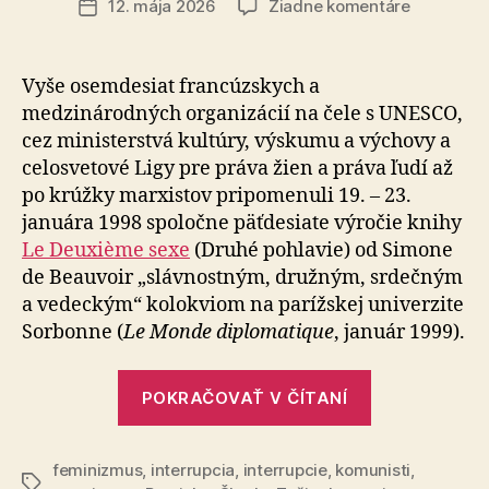
na
12. mája 2026
Žiadne komentáre
Dátum
„Ženou
článku
sa
žena
Vyše osemdesiat francúzskych a
nerodí,
medzinárodných or­ga­ni­zá­cií na čele s UNESCO,
ženou
cez ministerstvá kultúry, výskumu a výchovy a
sa
celosvetové Ligy pre práva žien a práva ľudí až
žena
po krúžky marxistov pripomenuli 19. – 23.
stáva“
januára 1998 spoločne päťdesiate výročie knihy
Le Deuxième sexe
(Druhé pohlavie) od Simone
de Beauvoir „slávnostným, družným, srdečným
a vedeckým“ kolokviom na parížskej univerzite
Sorbonne (
Le Monde diplomatique
, január 1999).
„„Ženou
POKRAČOVAŤ V ČÍTANÍ
sa
žena
feminizmus
,
interrupcia
,
interrupcie
,
komunisti
nerodí,
,
Značky