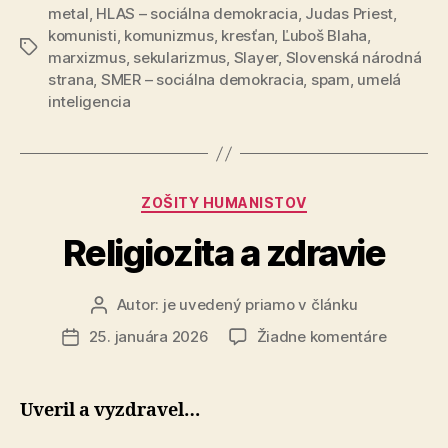
metal
,
HLAS – sociálna demokracia
,
Judas Priest
,
komunisti
,
komunizmus
,
kresťan
,
Ľuboš Blaha
,
Značky
marxizmus
,
sekularizmus
,
Slayer
,
Slovenská národná
strana
,
SMER – sociálna demokracia
,
spam
,
umelá
inteligencia
Kategórie
ZOŠITY HUMANISTOV
Religiozita a zdravie
Autor:
je uvedený priamo v článku
Autor
článku
na
25. januára 2026
Žiadne komentáre
Dátum
Religiozi
článku
a
zdravie
Uveril a vyzdravel…