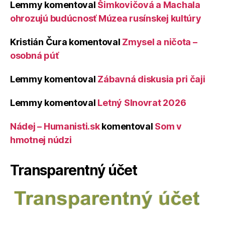
Lemmy
komentoval
Šimkovičová a Machala
ohrozujú budúcnosť Múzea rusínskej kultúry
Kristián Čura
komentoval
Zmysel a ničota –
osobná púť
Lemmy
komentoval
Zábavná diskusia pri čaji
Lemmy
komentoval
Letný Slnovrat 2026
Nádej – Humanisti.sk
komentoval
Som v
hmotnej núdzi
Transparentný účet