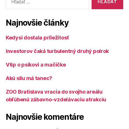
Najnovšie články
Kedysi dostala príležitosť
Investorov čaká turbulentný druhý polrok
Vtip o psíkovi a mačičke
Akú silu má tanec?
ZOO Bratislava vracia do svojho areálu
obľúbenú zábavno-vzdelávaciu atrakciu
Najnovšie komentáre