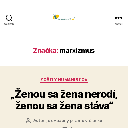
Search
Menu
Humanisti.sk
Značka:
marxizmus
Kategórie
ZOŠITY HUMANISTOV
„Ženou sa žena nerodí,
ženou sa žena stáva“
Autor:
je uvedený priamo v článku
Autor
článku