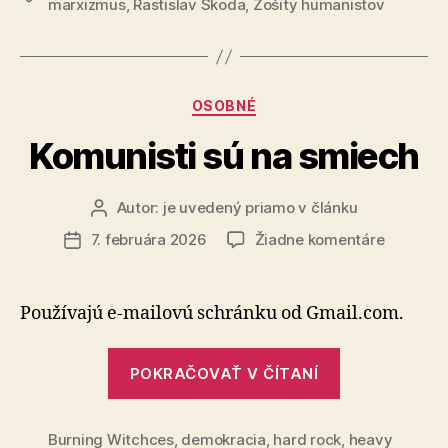
marxizmus
,
Rastislav Škoda
,
Zošity humanistov
ženou
sa
žena
stáva““
Kategórie
OSOBNÉ
Komunisti sú na smiech
Autor:
je uvedený priamo v článku
Autor
článku
na
7. februára 2026
Žiadne komentáre
Dátum
Komunist
článku
sú
na
Používajú e-mailovú schránku od Gmail.com.
smiech
„Komunisti
POKRAČOVAŤ V ČÍTANÍ
sú
na
Burning Witchces
,
demokracia
,
hard rock
smiech“
,
heavy