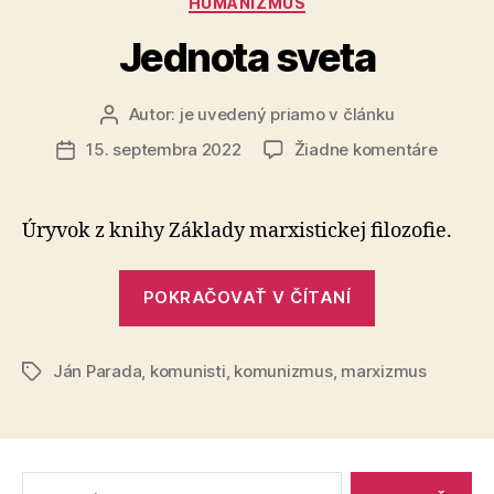
HUMANIZMUS
Jednota sveta
Autor:
je uvedený priamo v článku
Autor
článku
na
15. septembra 2022
Žiadne komentáre
Dátum
Jednot
článku
sveta
Úryvok z knihy Základy marxistickej filozofie.
„Jednota
POKRAČOVAŤ V ČÍTANÍ
sveta“
Ján Parada
,
komunisti
,
komunizmus
,
marxizmus
Značky
Vyhľadať: