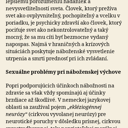
lepšiemu porozumeniu hádaniek a
nevysvetliteľností sveta. Človek, ktorý prežíva
svet ako ovplyvniteľný, pochopiteľný a vcel­ku v
poriadku, je psychicky zdravší ako človek, ktorý
po­ci­ťu­je svet ako ne­kon­tro­lo­va­teľ­ný a taký
mocný, že sa mu cíti byť bezmocne vydaný
napospas. Najmä v hraničných a krízových
situáciách poskytuje náboženské vysvetlenie
utrpenia a smrti prednosť pri ich zvládaní.
Sexuálne problémy pri náboženskej výchove
Popri podporujúcich účinkoch nábožnosti na
zdravie sa však vždy spomínajú aj účinky
brzdiace až škodlivé. V nemeckej jazykovej
oblasti sa zaužíval pojem „
eklé­zio­gén­nej
neurózy
“ (cirkvou vyvolanej neurózy) pre
neurotické poruchy v dôsledku prísnej, cirkvou