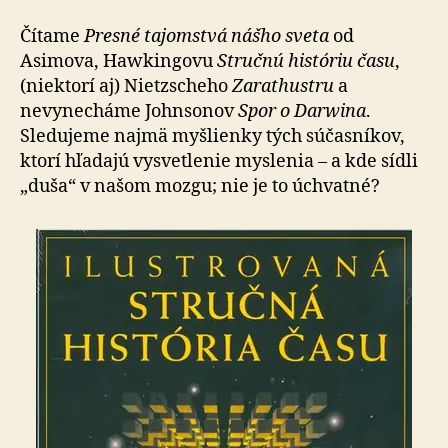
Čítame
Presné tajomstvá nášho sveta
od
Asimova, Haw­kingo­vu
Stručnú históriu času
,
(niektorí aj) Nietzscheho
Zarathustru
a
nevynecháme Johnsonov
Spor o Darwina
.
Sledujeme najmä myšlienky tých súčasníkov,
ktorí hľa­da­jú vysvetlenie myslenia – a kde sídli
„duša“ v našom moz­gu; nie je to úchvatné?