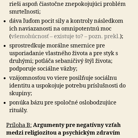
rieši aspoň čiastočne znepokojujúci problém
smrteľnosti;
dáva ľuďom pocit sily a kontroly následkom
ich naviazanosti na omnipotentnú moc
(
všemohúcnosť – existuje to? – pozn. prekl.
);
sprostredkuje morálne smernice pre
usporiadanie vlastného života a pre styk s
druhými; potláča sebaničivý štýl života;
podporuje sociálne väzby;
vzájomnosťou vo viere posilňuje sociálnu
identitu a uspokojuje potrebu príslušnosti do
skupiny;
ponúka bázu pre spoločné oslobodzujúce
rituály.
Príloha B:
Argumenty pre negatívny vzťah
medzi religiozitou a psychickým zdravím