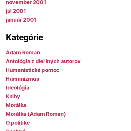
november 2001
júl 2001
január 2001
Kategórie
Adam Roman
Antológia z diel iných autorov
Humanistická pomoc
Humanizmus
Ideológia
Knihy
Morálka
Morálka (Adam Roman)
O politike