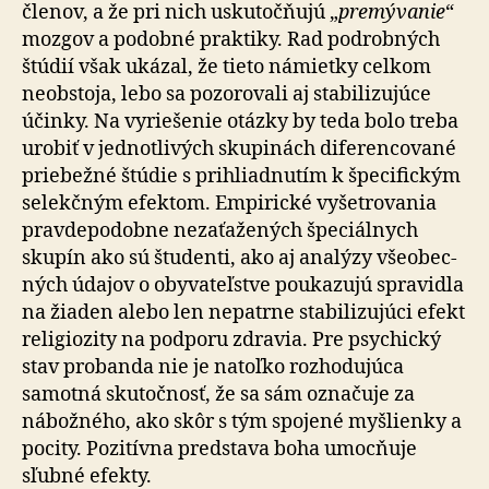
členov, a že pri nich uskutočňujú „
premývanie
“
mozgov a podobné praktiky. Rad podrobných
štúdií však ukázal, že tieto námietky celkom
neobstoja, lebo sa pozorovali aj sta­bi­li­zu­jú­ce
účinky. Na vyriešenie otázky by teda bolo treba
urobiť v jednotlivých skupinách diferencované
priebežné štúdie s prihliadnutím k špecifickým
selekčným efektom. Empirické vyšetrovania
pravdepodobne nezaťažených špeciálnych
skupín ako sú študenti, ako aj analýzy všeo­bec­
ných údajov o obyvateľstve poukazujú spravidla
na žiaden alebo len nepatrne stabilizujúci efekt
religiozity na podporu zdravia. Pre psychický
stav probanda nie je na­toľ­ko rozhodujúca
samotná skutočnosť, že sa sám oz­na­ču­je za
nábožného, ako skôr s tým spojené myšlienky a
po­ci­ty. Pozitívna predstava boha umocňuje
sľubné efekty.