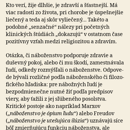
Kto verí, žije dlhšie, je zdravší a šťastnejší. Má
viac radosti zo života, pri chorobe je úspešnejšie
liečený a teda aj skôr vyliečený… Takéto a
podobné „senzačné“ nálezy pri po­čet­ných
klinických štúdiách „dokazujú“ v ostatnom čase
pozitívny vzťah medzi religiozitou a zdravím.
Otázka, či náboženstvo podporuje zdravie a
duševný po­koj, alebo či mu škodí, zamestnávala
ľudí, od­ke­dy roz­mýš­ľa­li o ná­bo­žen­stve. Od­po­ve­
de bý­va­li rozličné podľa ná­bo­žen­ské­ho či fi­lo­zo­
fic­ké­ho hľadiska: pre nábožných ľudí je
bezpodmienečne nutné žiť podľa predpisov
viery, aby ťa­ži­li z jej sľúbeného posolstva.
Kritické postoje ako na­prí­klad Marxov
(„
náboženstvo je ópium ľudu
“) alebo Freudov
(„
náboženstvo je utešujúca ilúzia
“) uznávajú síce
bôľ zmierňujúcu funkciu náboženstva, ale