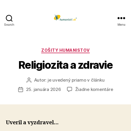
Search
Menu
Humanisti.sk
Kategórie
ZOŠITY HUMANISTOV
Religiozita a zdravie
Autor:
je uvedený priamo v článku
Autor
článku
na
25. januára 2026
Žiadne komentáre
Dátum
Religiozi
článku
a
zdravie
Uveril a vyzdravel…