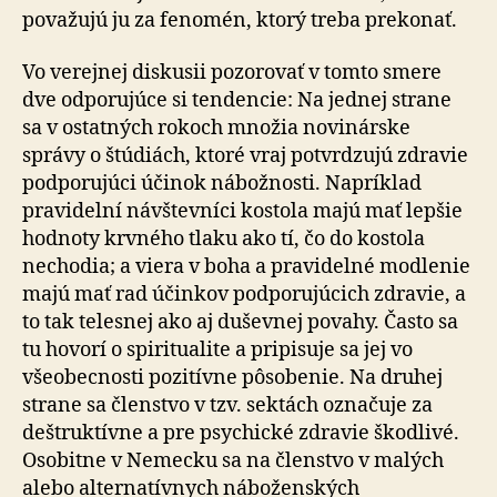
považujú ju za fenomén, ktorý treba prekonať.
Vo verejnej diskusii pozorovať v tomto smere
dve od­po­ru­jú­ce si tendencie: Na jednej strane
sa v ostatných rokoch množia novinárske
správy o štúdiách, ktoré vraj potvr­dzu­jú zdravie
podporujúci účinok nábožnosti. Napríklad
pravidelní návštevníci kostola majú mať lepšie
hodnoty krvného tlaku ako tí, čo do kostola
nechodia; a viera v boha a pravidelné modlenie
majú mať rad účinkov pod­po­ru­jú­cich zdravie, a
to tak telesnej ako aj duševnej po­va­hy. Často sa
tu hovorí o spiritualite a pripisuje sa jej vo
všeobecnosti pozitívne pôsobenie. Na druhej
strane sa členstvo v tzv. sektách označuje za
deštruktívne a pre psychické zdravie škodlivé.
Osobitne v Nemecku sa na členstvo v malých
alebo alternatívnych náboženských