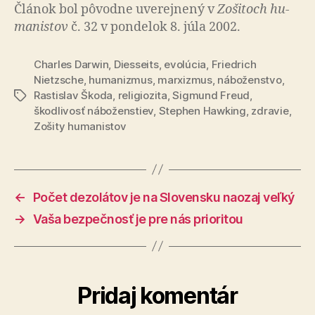
Článok bol pô­vod­ne uve­rej­ne­ný v
Zo­ši­toch hu­
ma­nis­tov
č. 32 v pondelok 8. júla 2002.
Charles Darwin
,
Diesseits
,
evolúcia
,
Friedrich
Nietzsche
,
humanizmus
,
marxizmus
,
náboženstvo
,
Rastislav Škoda
,
religiozita
,
Sigmund Freud
,
Značky
škodlivosť náboženstiev
,
Stephen Hawking
,
zdravie
,
Zošity humanistov
←
Počet dezolátov je na Slovensku naozaj veľký
→
Vaša bezpečnosť je pre nás prioritou
Pridaj komentár