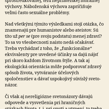
sprostredkovanej, telu nepriateľskej morálnej
výchovy. Náboženská výchova zapríčiňuje
veľmi často sexuálne problémy.
Nad všetkými týmito výsledkami stojí otázka, čo
zna­me­na­jú pre humanistov alebo ateistov. Sú
títo už
per se
(pre svoju podstatu) menej zdraví?
To sa vo všeobecnosti na­isto nedá očakávať.
Treba vychádzať z toho, že „funk­cio­nál­ne“
ekvivalenty pre uvedené účinky sa dajú nájsť
pri skoro každom životnom štýle. A tak aj
ekologická orien­tá­cia môže podporovať zdravý
spôsob života, vytváranie účelových
spoločenstiev a dávať uspokojivý súvislý sve­to­
ná­zor.
Či však aj nereligiózne svetonázory dávajú
odpovede a vysvetlenia pri hraničných
otázkach života, t. j. pri smrti a utrpení, to treba