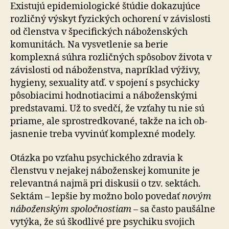
Existujú epidemiologické štúdie dokazujúce
rozličný výskyt fyzických ochorení v závislosti
od členstva v špecifických náboženských
komunitách. Na vysvetlenie sa berie
komplexná súhra rozličných spôsobov života v
závislosti od náboženstva, napríklad výživy,
hygieny, sexuality atď. v spojení s psychicky
pôsobiacimi hod­no­tia­ci­mi a náboženskými
predstavami. Už to svedčí, že vzťahy tu nie sú
priame, ale sprostredkované, takže na ich ob­
jas­ne­nie treba vyvinúť komplexné modely.
Otázka po vzťahu psychického zdravia k
členstvu v ne­ja­kej náboženskej komunite je
relevantná najmä pri dis­ku­sii o tzv. sektách.
Sektám – lepšie by možno bolo povedať
novým
náboženským spoločnostiam
– sa často paušálne
vytýka, že sú škodlivé pre psychiku svojich