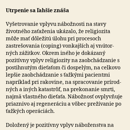
Utrpenie sa ľahšie znáša
Vyšetrovanie vplyvu nábožnosti na stavy
životného za­ťa­že­nia ukázalo, že religiozita
môže mať dôležitú úlohu pri procesoch
zastrešovania (coping) vonkajších aj vnú­tor­
ných zážitkov. Okrem iného je dokázaný
pozitívny vplyv religiozity na zaobchádzanie s
postihnutým dieťaťom či dospelým, na celkovo
lepšie zaobchádzanie s ťažkými pacientmi
napríklad pri rakovine, na spracovanie prí­rod­
ných a iných katastrôf, na prekonanie smrti,
najmä vlastného dieťaťa. Nábožnosť ovplyvňuje
priaznivo aj regeneráciu a vôbec prežívanie po
ťažkých operáciách.
Doložený je pozitívny vplyv náboženstva na