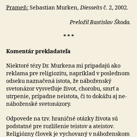
Prameň:
Sebastian Murken,
Diesseits
č. 2, 2002.
Preložil Rastislav Škoda.
* * *
Komentár prekladateľa
Niektoré tézy Dr. Murkena mi pripadajú ako
reklama pre religiozitu, napríklad v poslednom
odseku naznačená istota, že náboženský
svetonázor vysvetľuje život, cho­ro­bu, smrť a
utrpenie, prípadne neistota, či to dokážu aj ne­
ná­bo­žen­ské svetonázory.
Odpovede na tzv. hraničné otázky života sú
podstatné pre rozlíšenie teistov a ateistov.
Religiózny človek je vy­cho­va­ný v náboženskom