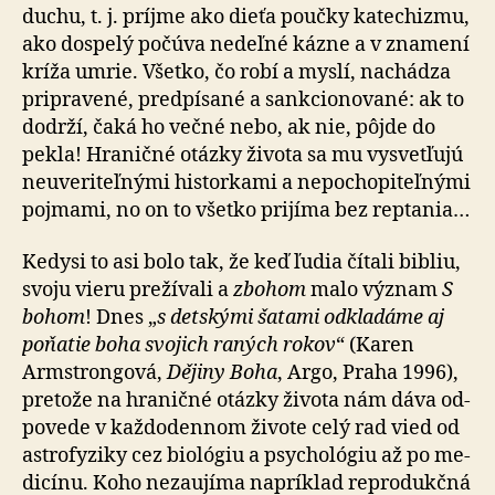
duchu, t. j. príjme ako dieťa poučky katechizmu,
ako dospelý počúva nedeľné kázne a v zna­me­ní
kríža umrie. Všetko, čo robí a myslí, nachádza
pri­pra­ve­né, predpísané a sankcionované: ak to
dodrží, čaká ho večné nebo, ak nie, pôjde do
pekla! Hraničné otázky života sa mu vysvetľujú
neuveriteľnými historkami a nepochopiteľnými
pojmami, no on to všetko prijíma bez reptania…
Kedysi to asi bolo tak, že keď ľudia čítali bibliu,
svoju vie­ru prežívali a
zbohom
malo význam
S
bohom
! Dnes „
s det­ský­mi šatami odkladáme aj
poňatie boha svojich raných rokov
“ (Karen
Armstrongová,
Dějiny Boha
, Argo, Praha 1996),
pretože na hraničné otázky života nám dáva od­
po­ve­de v kaž­do­den­nom živote celý rad vied od
astro­fy­zi­ky cez bio­ló­giu a psy­cho­ló­giu až po me­
di­cí­nu. Koho ne­za­u­jí­ma na­prí­klad re­pro­duk­čná