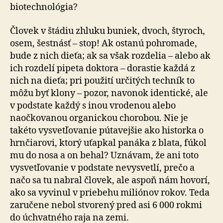
bio­tech­no­ló­gia?
Človek v štádiu zhluku buniek, dvoch, štyroch,
osem, šest­násť – stop! Ak ostanú pohromade,
bude z nich dieťa; ak sa však rozdelia – alebo ak
ich rozdelí pipeta doktora – do­rastie každá z
nich na dieťa; pri použití určitých tech­ník to
môžu byť klony – pozor, navonok identické, ale
v pod­sta­te každý s inou vrodenou alebo
naočkovanou or­ga­nic­kou chorobou. Nie je
takéto vysvetľovanie pútavejšie ako historka o
hrnčiarovi, ktorý uťapkal panáka z blata, fúkol
mu do nosa a on behal? Uznávam, že ani toto
vy­svet­ľo­va­nie v podstate nevysvetlí, prečo a
načo sa tu nabral člo­vek, ale aspoň nám hovorí,
ako sa vyvinul v priebehu mi­li­ó­nov rokov. Teda
zaručene nebol stvorený pred asi 6 000 rokmi
do úchvatného raja na zemi.