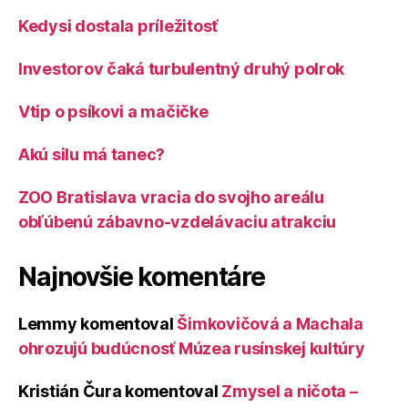
Kedysi dostala príležitosť
Investorov čaká turbulentný druhý polrok
Vtip o psíkovi a mačičke
Akú silu má tanec?
ZOO Bratislava vracia do svojho areálu
obľúbenú zábavno-vzdelávaciu atrakciu
Najnovšie komentáre
Lemmy
komentoval
Šimkovičová a Machala
ohrozujú budúcnosť Múzea rusínskej kultúry
Kristián Čura
komentoval
Zmysel a ničota –