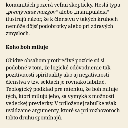
komunitách pozerá veľmi skepticky. Heslá typu
„
pre­mý­va­nie mozgov
“ alebo „manipulácia“
ilustrujú názor, že k členstvu v takých kruhoch
nemôže dôjsť podobrotky ale­bo pri zdravých
zmysloch.
Koho boh miluje
Obidve obsahom protirečivé pozície sú si
podobné v tom, že logické odôvodnenie tak
pozitívnosti spirituality ako aj negatívnosti
členstva v tzv. sektách je rovnako labilné.
Teologický podklad pre mienku, že boh miluje
tých, ktorí milujú jeho, sa vymyká z možností
vedeckej previerky. V priloženej tabuľke však
uvádzame argumenty, ktoré sa pri rozhovoroch
tohto druhu spomínajú.