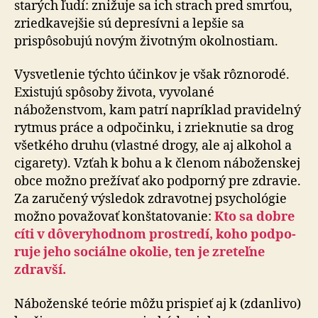
starých ľudí: znižuje sa ich strach pred smrťou,
zriedkavejšie sú de­pre­sív­ni a lepšie sa
prispôsobujú novým životným okol­nos­tiam.
Vysvetlenie týchto účinkov je však rôznorodé.
Existujú spôsoby života, vyvolané
náboženstvom, kam patrí na­prí­klad pra­vi­del­ný
rytmus práce a odpočinku, i zrieknutie sa drog
všetkého druhu (vlastné drogy, ale aj alkohol a
ci­ga­re­ty). Vzťah k bohu a k členom náboženskej
obce možno prežívať ako podporný pre zdravie.
Za zaručený výsledok zdravotnej psychológie
možno považovať konštatovanie:
Kto sa dobre
cíti v dôveryhodnom prostredí, koho pod­po­
ru­je jeho sociálne okolie, ten je zreteľne
zdrav­ší.
Náboženské teórie môžu prispieť aj k (zdanlivo)