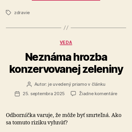
bylinkárka
zdravie
Značky
Kategórie
VEDA
Neznáma hrozba
konzervovanej zeleniny
Autor:
je uvedený priamo v článku
Autor
článku
na
25. septembra 2025
Žiadne komentáre
Dátum
Nezná
článku
hrozba
konzer
Odborníčka varuje, že môže byť smrteľná. Ako
zeleni
sa tomuto riziku vyhnúť?