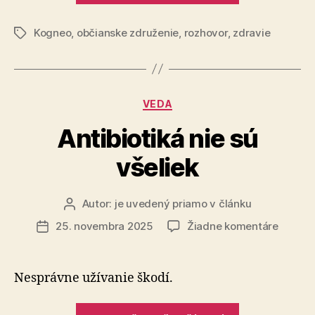
v
osamelo
a
Kogneo
,
občianske združenie
,
rozhovor
,
zdravie
tom
Značky
znovu
sami:
nájsť
ako
radosť
zvládnuť
Kategórie
VEDA
osamelosť
a
Antibiotiká nie sú
znovu
všeliek
nájsť
radosť“
Autor:
je uvedený priamo v článku
Autor
článku
na
25. novembra 2025
Žiadne komentáre
Dátum
Antibio
článku
nie
sú
Nesprávne užívanie škodí.
všeliek
„Antibiotiká