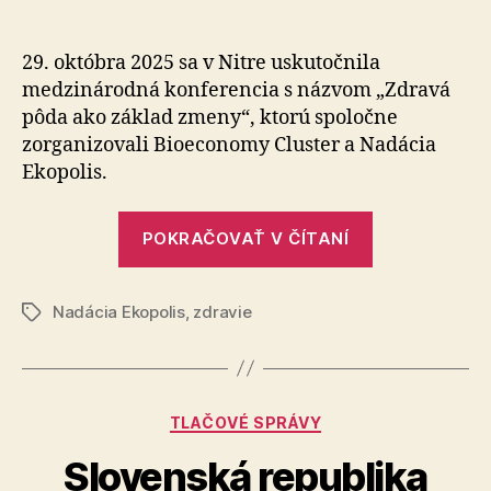
Konfere
článku
o
zdravej
29. októbra 2025 sa v Nitre uskutočnila
pôde
medzinárodná konferencia s názvom „Zdravá
ukázala
pôda ako základ zmeny“, ktorú spoločne
potrebu
zorganizovali Bioeconomy Cluster a Na­dá­cia
spolupr
Ekopolis.
naprieč
sektorm
„Konferenci
POKRAČOVAŤ V ČÍTANÍ
o
zdravej
Nadácia Ekopolis
,
zdravie
pôde
Značky
ukázala
potrebu
spolupráce
Kategórie
TLAČOVÉ SPRÁVY
naprieč
sektormi“
Slovenská republika