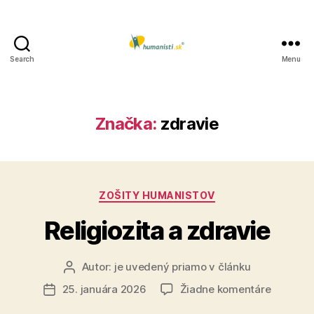
Search
Menu
Humanisti.sk
Značka:
zdravie
Kategórie
ZOŠITY HUMANISTOV
Religiozita a zdravie
Autor:
je uvedený priamo v článku
Autor
článku
na
25. januára 2026
Žiadne komentáre
Dátum
Religiozi
článku