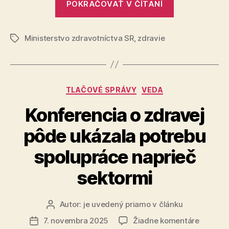
POKRAČOVAŤ V ČÍTANÍ
nie
sú
Ministerstvo zdravotníctva SR
,
zdravie
všeliek“
Značky
Kategórie
TLAČOVÉ SPRÁVY
VEDA
Konferencia o zdravej
pôde ukázala potrebu
spolupráce naprieč
sektormi
Autor:
je uvedený priamo v článku
Autor
článku
na
7. novembra 2025
Žiadne komentáre
Dátum