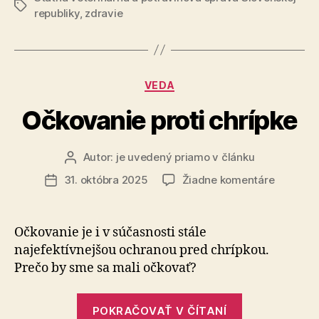
Značky
republiky
,
zdravie
status
krajiny
bez
výskytu
Kategórie
VEDA
slintačky
Očkovanie proti chrípke
a
krívačky“
Autor:
je uvedený priamo v článku
Autor
článku
na
31. októbra 2025
Žiadne komentáre
Dátum
Očkovan
článku
proti
chrípke
Očkovanie je i v súčasnosti stále
najefektívnejšou och­ra­nou pred chrípkou.
Prečo by sme sa mali očkovať?
„Očkovanie
POKRAČOVAŤ V ČÍTANÍ