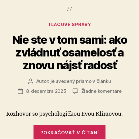
Kategórie
TLAČOVÉ SPRÁVY
Nie ste v tom sami: ako
zvládnuť osamelosť a
znovu nájsť radosť
Autor:
je uvedený priamo v článku
Autor
článku
na
8. decembra 2025
Žiadne komentáre
Dátum
Nie
článku
ste
v
Rozhovor so psychologičkou Evou Klimovou.
tom
sami:
„Nie
ako
POKRAČOVAŤ V ČÍTANÍ
ste
zvládnu