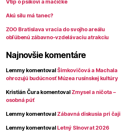
Vtip o psíkovi a mačičke
Akú silu má tanec?
ZOO Bratislava vracia do svojho areálu
obľúbenú zábavno-vzdelávaciu atrakciu
Najnovšie komentáre
Lemmy
komentoval
Šimkovičová a Machala
ohrozujú budúcnosť Múzea rusínskej kultúry
Kristián Čura
komentoval
Zmysel a ničota –
osobná púť
Lemmy
komentoval
Zábavná diskusia pri čaji
Lemmy
komentoval
Letný Slnovrat 2026