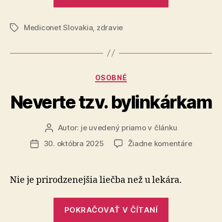
proti
chrípke“
Mediconet Slovakia
,
zdravie
Značky
Kategórie
OSOBNÉ
Neverte tzv. bylinkárkam
Autor:
je uvedený priamo v článku
Autor
článku
na
30. októbra 2025
Žiadne komentáre
Dátum
Neverte
článku
tzv.
bylinká
Nie je prirodzenejšia liečba než u lekára.
„Neverte
POKRAČOVAŤ V ČÍTANÍ
tzv.