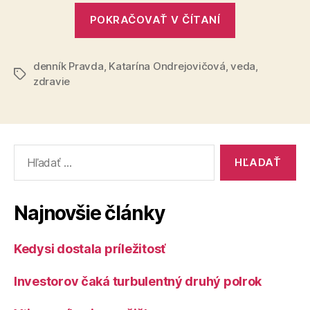
„Neznáma
POKRAČOVAŤ V ČÍTANÍ
hrozba
konzervovan
denník Pravda
,
Katarína Ondrejovičová
,
veda
zeleniny“
,
Značky
zdravie
Vyhľadať:
Najnovšie články
Kedysi dostala príležitosť
Investorov čaká turbulentný druhý polrok