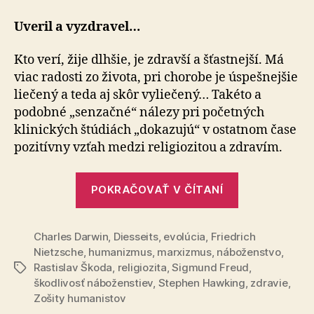
a
zdravie
Uveril a vyzdravel…
Kto verí, žije dlhšie, je zdravší a šťastnejší. Má
viac radosti zo života, pri chorobe je úspešnejšie
liečený a teda aj skôr vyliečený… Takéto a
podobné „senzačné“ nálezy pri po­čet­ných
klinických štúdiách „dokazujú“ v ostatnom čase
pozitívny vzťah medzi religiozitou a zdravím.
„Religiozita
POKRAČOVAŤ V ČÍTANÍ
a
zdravie“
Charles Darwin
,
Diesseits
,
evolúcia
,
Friedrich
Nietzsche
,
humanizmus
,
marxizmus
,
náboženstvo
,
Rastislav Škoda
,
religiozita
,
Sigmund Freud
,
Značky
škodlivosť náboženstiev
,
Stephen Hawking
,
zdravie
,
Zošity humanistov