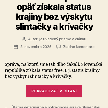
opäť získala status
krajiny bez výskytu
slintačky a krívačky
Autor:
je uvedený priamo v článku
Autor
článku
na
3. novembra 2025
Žiadne komentáre
Dátum
Slovens
článku
republik
opäť
Správa, na ktorú sme tak dlho čakali. Slovenská
získala
republika získala status free, t. j. status krajiny
status
bez výskytu slintačky a krívačky.
krajiny
bez
„Slovenská
výskytu
POKRAČOVAŤ V ČÍTANÍ
republika
slintačk
a
opäť
krívačk
Štátna veterinárna a potravinová správa Slovenskej
získala