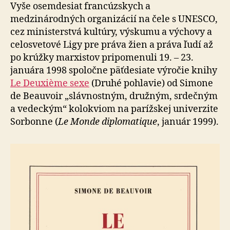
ženou
Vyše osemdesiat francúzskych a
sa
medzinárodných or­ga­ni­zá­cií na čele s UNESCO,
žena
cez ministerstvá kultúry, výskumu a výchovy a
stáva“
celosvetové Ligy pre práva žien a práva ľudí až
po krúžky marxistov pripomenuli 19. – 23.
januára 1998 spoločne päťdesiate výročie knihy
Le Deuxième sexe
(Druhé pohlavie) od Simone
de Beauvoir „slávnostným, družným, srdečným
a vedeckým“ kolokviom na parížskej univerzite
Sorbonne (
Le Monde diplomatique
, január 1999).