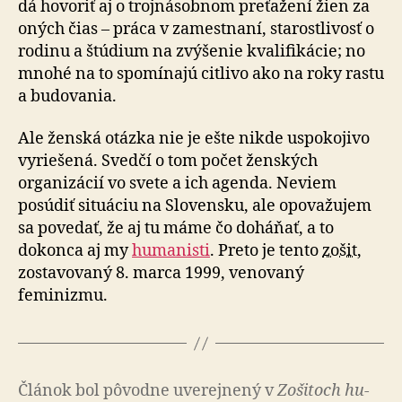
dá hovoriť aj o trojnásobnom preťažení žien za
oných čias – práca v zamestnaní, starostlivosť o
rodinu a štúdium na zvýšenie kvalifikácie; no
mnohé na to spo­mí­na­jú citlivo ako na roky rastu
a budovania.
Ale ženská otázka nie je ešte nikde uspokojivo
vyriešená. Svedčí o tom počet ženských
organizácií vo svete a ich agenda. Neviem
posúdiť situáciu na Slovensku, ale opo­va­žu­jem
sa povedať, že aj tu máme čo doháňať, a to
dokonca aj my
humanisti
. Preto je tento
zošit
,
zostavovaný 8. mar­ca 1999, venovaný
feminizmu.
Článok bol pô­vod­ne uve­rej­ne­ný v
Zo­ši­toch hu­