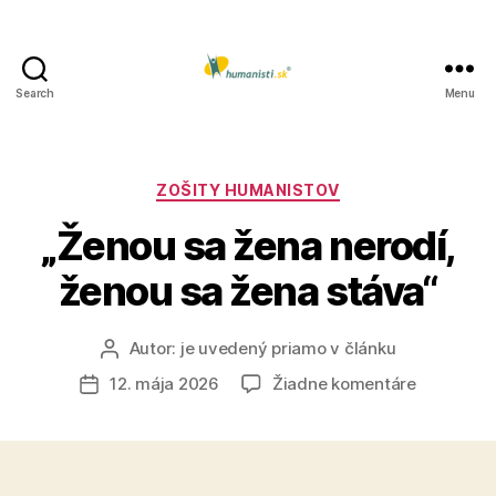
Search
Menu
Humanisti.sk
Kategórie
ZOŠITY HUMANISTOV
„Ženou sa žena nerodí,
ženou sa žena stáva“
Autor:
je uvedený priamo v článku
Autor
článku
na
12. mája 2026
Žiadne komentáre
Dátum
„Ženou
článku
sa
žena
nerodí,