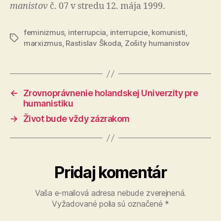
ma­nis­tov
č. 07 v stredu 12. mája 1999.
feminizmus
,
interrupcia
,
interrupcie
,
komunisti
,
Značky
marxizmus
,
Rastislav Škoda
,
Zošity humanistov
←
Zrovnoprávnenie holandskej Univerzity pre
humanistiku
→
Život bude vždy zázrakom
Pridaj komentár
Vaša e-mailová adresa nebude zverejnená.
Vyžadované polia sú označené
*