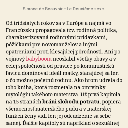
Simone de Beauvoir – Le Deuxième sexe.
Od tridsiatych rokov sa v Európe a najmä vo
Francúzsku propagovala tzv. rodinná politika,
charakterizovaná ro­din­ný­mi prídavkami,
pôžičkami pre novomanželov a iný­mi
opatreniami proti klesajúcej pôrodnosti. Ani po­
voj­no­vý
babyboom
neoslabil všetky obavy a v
celej spoločnosti od pravice po komunistickú
ľavicu dominoval ideál mat­ky, starajúcej sa len
o čo možno početnú rodinu. Ako hrom udrela do
toho kniha, ktorá rozmetala na omrvinky
mytológiu takéhoto materstva. Už prvá kapitola
na 15 stranách
bráni slobodu potratu
, popiera
všemocnosť materského pudu a v materskej
funkcii ženy vidí len jej odcudzenie sa sebe
samej. Ďalšie kapitoly sú napríklad o sexuálnej