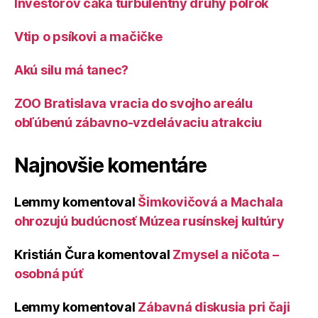
Investorov čaká turbulentný druhý polrok
Vtip o psíkovi a mačičke
Akú silu má tanec?
ZOO Bratislava vracia do svojho areálu
obľúbenú zábavno-vzdelávaciu atrakciu
Najnovšie komentáre
Lemmy
komentoval
Šimkovičová a Machala
ohrozujú budúcnosť Múzea rusínskej kultúry
Kristián Čura
komentoval
Zmysel a ničota –
osobná púť
Lemmy
komentoval
Zábavná diskusia pri čaji