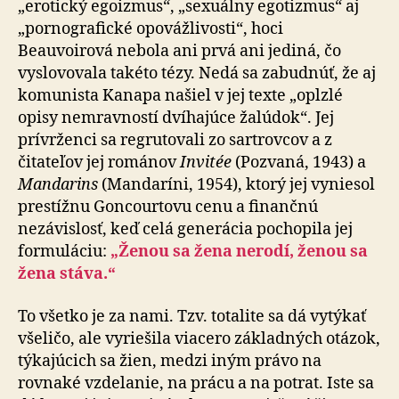
„erotický egoizmus“, „se­xu­ál­ny egotizmus“ aj
„pornografické opovážlivosti“, hoci
Beauvoirová nebola ani prvá ani jediná, čo
vyslovovala takéto tézy. Nedá sa zabudnúť, že aj
komunista Kanapa našiel v jej texte „oplzlé
opisy nemravností dvíhajúce žalúdok“. Jej
prívrženci sa regrutovali zo sartrovcov a z
čitateľov jej románov
Invitée
(Pozvaná, 1943) a
Mandarins
(Mandaríni, 1954), ktorý jej vyniesol
prestížnu Gon­cour­to­vu cenu a finančnú
nezávislosť, keď celá generácia po­cho­pi­la jej
formuláciu:
„Ženou sa žena nerodí, ženou sa
že­na stáva.“
To všetko je za nami. Tzv. totalite sa dá vytýkať
všeličo, ale vyriešila viacero základných otázok,
týkajúcich sa žien, medzi iným právo na
rovnaké vzdelanie, na prácu a na potrat. Iste sa