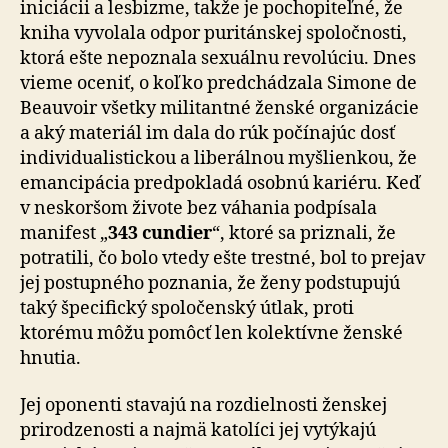
iniciácii a lesbizme, takže je pochopiteľné, že
kniha vyvolala odpor puritánskej spoločnosti,
ktorá ešte nepoznala sexuálnu revolúciu. Dnes
vieme oceniť, o koľko predchádzala Simone de
Beauvoir všetky militantné žen­ské organizácie
a aký materiál im dala do rúk počínajúc dosť
individualistickou a liberálnou myšlienkou, že
eman­ci­pá­cia predpokladá osobnú kariéru. Keď
v neskoršom živote bez váhania podpísala
manifest „
343 cundier
“, ktoré sa priznali, že
potratili, čo bolo vtedy ešte trestné, bol to prejav
jej postupného poznania, že ženy pod­stu­pu­jú
taký špecifický spoločenský útlak, proti
ktorému môžu pomôcť len kolektívne ženské
hnutia.
Jej oponenti stavajú na rozdielnosti ženskej
prirodzenosti a najmä katolíci jej vytýkajú