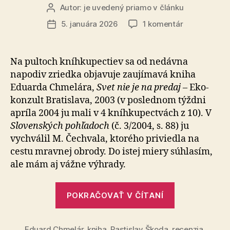
Autor:
je uvedený priamo v článku
Autor
článku
na
5. januára 2026
1 komentár
Dátum
Recenzia
článku
–
Eduard
Na pultoch kníhkupectiev sa od nedávna
Chmelár:
napodiv zriedka objavuje zaujímavá kniha
Svet
Eduarda Chmelára,
Svet nie je na predaj
– Eko-
nie
konzult Bratislava, 2003 (v poslednom týždni
je
apríla 2004 ju mali v 4 kníhkupectvách z 10). V
na
Slo­ven­ských pohľadoch
(č. 3/2004, s. 88) ju
predaj
vychválil M. Čech­va­la, ktorého priviedla na
cestu mravnej obrody. Do istej miery súhlasím,
ale mám aj vážne výhrady.
„Recenzia
POKRAČOVAŤ V ČÍTANÍ
–
Eduard
Eduard Chmelár
,
kniha
,
Rastislav Škoda
,
recenzia
,