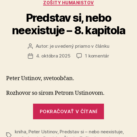
Kategórie
ZOŠITY HUMANISTOV
Predstav si, nebo
neexistuje – 8. kapitola
Autor:
je uvedený priamo v článku
Autor
článku
na
4. októbra 2025
1 komentár
Dátum
Predstav
článku
si,
nebo
Peter Ustinov, svetoobčan.
neexistuje
–
Rozhovor so sirom Petrom Ustinovom.
8.
kapitola
„Predstav
POKRAČOVAŤ V ČÍTANÍ
si,
nebo
kniha
,
Peter Ustinov
,
Predstav si – nebo neexistuje
neexistuje
,
Značky