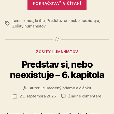
„Predstav
POKRAČOVAŤ V ČÍTANÍ
si,
nebo
feminizmus
,
kniha
,
Predstav si – nebo neexistuje
neexistuje
,
Značky
Zošity humanistov
–
7.
kapitola“
Kategórie
ZOŠITY HUMANISTOV
Predstav si, nebo
neexistuje – 6. kapitola
Autor:
je uvedený priamo v článku
Autor
článku
na
23. septembra 2025
Žiadne komentáre
Dátum
Predst
článku
si,
nebo