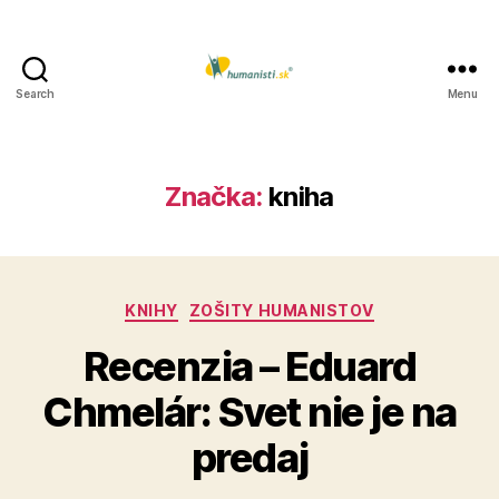
Search
Menu
Humanisti.sk
Značka:
kniha
Kategórie
KNIHY
ZOŠITY HUMANISTOV
Recenzia – Eduard
Chmelár: Svet nie je na
predaj