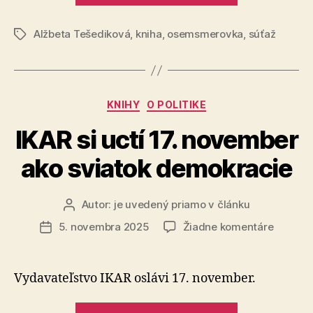
osemsmerov
Alžbeta Tešediková
,
kniha
,
osemsmerovka
č.
,
súťaž
Značky
11“
Kategórie
KNIHY
O POLITIKE
IKAR si uctí 17. november
ako sviatok demokracie
Autor:
je uvedený priamo v článku
Autor
článku
na
5. novembra 2025
Žiadne komentáre
Dátum
IKAR
článku
si
uctí
Vydavateľstvo IKAR oslávi 17. november.
17.
novemb
„IKAR