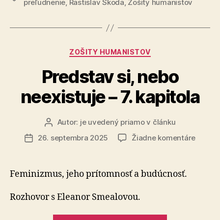
preľudnenie
,
Rastislav Škoda
,
Zošity humanistov
–
8.
kapitola“
Kategórie
ZOŠITY HUMANISTOV
Predstav si, nebo
neexistuje – 7. kapitola
Autor:
je uvedený priamo v článku
Autor
článku
na
26. septembra 2025
Žiadne komentáre
Dátum
Predst
článku
si,
nebo
Feminizmus, jeho prítomnosť a budúcnosť.
neexist
–
Rozhovor s Eleanor Smealovou.
7.
kapitol