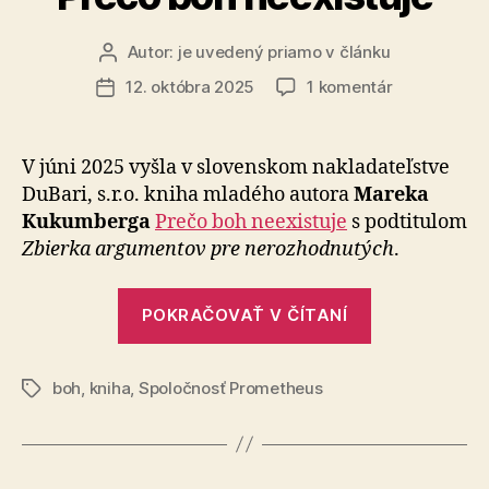
Autor:
je uvedený priamo v článku
Autor
článku
na
12. októbra 2025
1 komentár
Dátum
Prečo
článku
boh
neexistuje
V júni 2025 vyšla v slovenskom nakladateľstve
DuBari, s.r.o. kniha mladého autora
Mareka
Kukumberga
Prečo boh neexistuje
s podtitulom
Zbierka argumentov pre nerozhodnutých
.
„Prečo
POKRAČOVAŤ V ČÍTANÍ
boh
neexistuje“
boh
,
kniha
,
Spoločnosť Prometheus
Značky