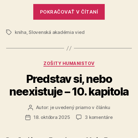
„Trh
POKRAČOVAŤ V ČÍTANÍ
vedeckých
kníh
kniha
,
Slovenská akadémia vied
2025“
Značky
Kategórie
ZOŠITY HUMANISTOV
Predstav si, nebo
neexistuje – 10. kapitola
Autor:
je uvedený priamo v článku
Autor
článku
na
18. októbra 2025
3 komentáre
Dátum
Predstav
článku
si,
nebo