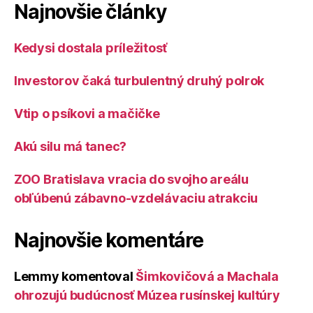
Najnovšie články
Kedysi dostala príležitosť
Investorov čaká turbulentný druhý polrok
Vtip o psíkovi a mačičke
Akú silu má tanec?
ZOO Bratislava vracia do svojho areálu
obľúbenú zábavno-vzdelávaciu atrakciu
Najnovšie komentáre
Lemmy
komentoval
Šimkovičová a Machala
ohrozujú budúcnosť Múzea rusínskej kultúry