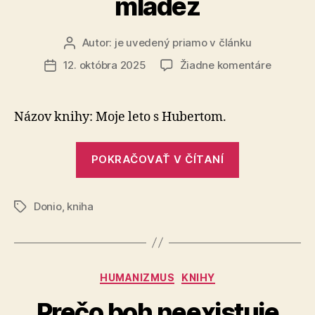
mládež
Autor:
je uvedený priamo v článku
Autor
článku
na
12. októbra 2025
Žiadne komentáre
Dátum
Pomôžte
článku
vydať
unikátny
Názov knihy: Moje leto s Hubertom.
denníko
román
„Pomôžte
pre
POKRAČOVAŤ V ČÍTANÍ
vydať
mládež
unikátny
Donio
,
kniha
denníkový
Značky
román
pre
mládež“
Kategórie
HUMANIZMUS
KNIHY
Prečo boh neexistuje