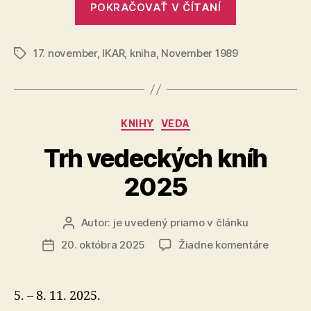
ako
POKRAČOVAŤ V ČÍTANÍ
si
sviatok
uctí
demokr
17. november
,
IKAR
,
kniha
,
November 1989
17.
Značky
november
ako
sviatok
Kategórie
KNIHY
VEDA
demokracie
Trh vedeckých kníh
2025
Autor:
je uvedený priamo v článku
Autor
článku
na
20. októbra 2025
Žiadne komentáre
Dátum
Trh
článku
vedecký
kníh
5. – 8. 11. 2025.
2025