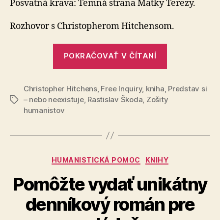
Posvätná krava: Temná strana Matky Terezy.
neexistuje
–
Rozhovor s Christopherom Hitchensom.
10.
kapitola
„Predstav
POKRAČOVAŤ V ČÍTANÍ
si,
nebo
Christopher Hitchens
,
Free Inquiry
,
kniha
,
neexistuje
Predstav si
– nebo neexistuje
,
Rastislav Škoda
,
Zošity
Značky
–
humanistov
10.
kapitola“
Kategórie
HUMANISTICKÁ POMOC
KNIHY
Pomôžte vydať unikátny
denníkový román pre