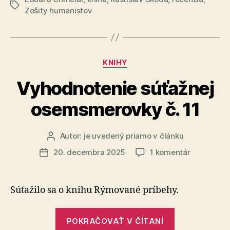
Chmelár:
Značky
Zošity humanistov
Svet
nie
je
na
Kategórie
KNIHY
predaj“
Vyhodnotenie súťažnej
osemsmerovky č. 11
Autor:
je uvedený priamo v článku
Autor
článku
na
20. decembra 2025
1 komentár
Dátum
Vyhodnote
článku
súťažnej
osemsmer
Súťažilo sa o knihu Rýmované príbehy.
č.
11
„Vyhodnoten
POKRAČOVAŤ V ČÍTANÍ
súťažnej