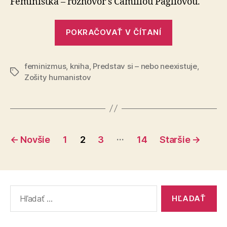
Feministka – rozhovor s Camillou Pagliovou.
neexist
–
„Predstav
6.
POKRAČOVAŤ V ČÍTANÍ
si,
kapitol
nebo
feminizmus
,
kniha
,
Predstav si – nebo neexistuje
neexistuje
,
Značky
Zošity humanistov
–
6.
kapitola“
Stránkovanie
…
←
Novšie
1
2
3
14
Staršie
→
príspevkov
Vyhľadať: