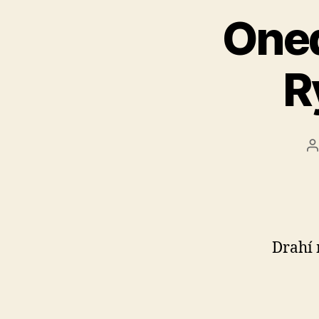
Oned
R
A
č
Drahí 