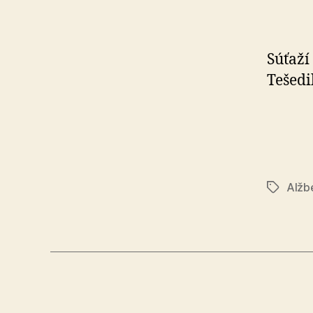
Súťaží
Tešedi
Alžb
Značky