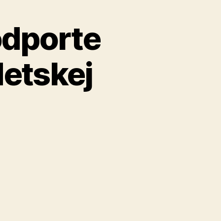
odporte
detskej