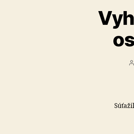
Vyh
os
A
č
Súťaži