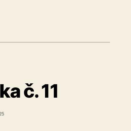
é
a č. 11
25