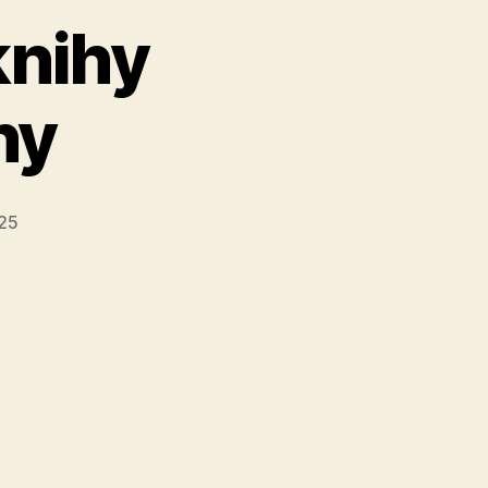
knihy
hy
025