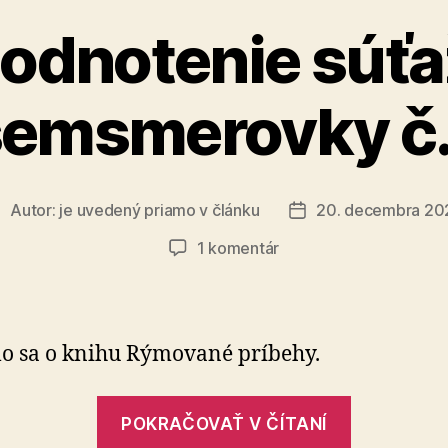
odnotenie súťa
emsmerovky č.
Autor:
je uvedený priamo v článku
20. decembra 20
utor
Dátum
lánku
článku
na
1 komentár
Vyhodnotenie
súťažnej
osemsmerovky
č.
lo sa o knihu Rýmované príbehy.
11
„Vyhodno
POKRAČOVAŤ V ČÍTANÍ
súťažnej