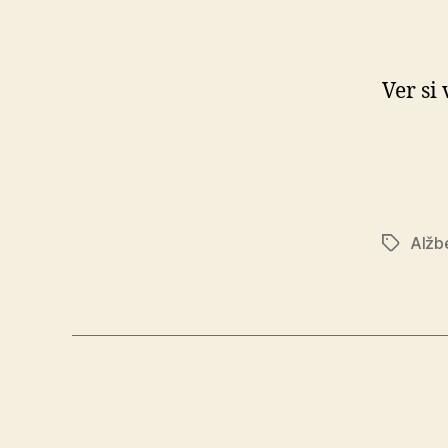
Ver si 
Alžb
Značky