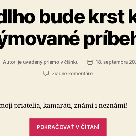
lho bude krst 
ýmované príbe
Autor:
je uvedený priamo v článku
18. septembra 2
utor
Dátum
lánku
článku
na
Žiadne komentáre
Onedlho
bude
krst
knihy
moji priatelia, kamaráti, známi i neznámi!
Rýmované
príbehy
„Onedlho
POKRAČOVAŤ V ČÍTANÍ
bude