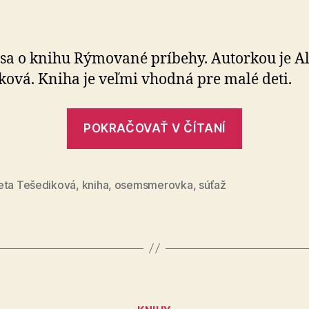
Súťažná
osemsmerovka
č.
11
 sa o knihu Rýmované príbehy. Autorkou je A
ková. Kniha je veľmi vhodná pre malé deti.
„Súťažná
POKRAČOVAŤ V ČÍTANÍ
osemsme
č.
11“
eta Tešediková
,
kniha
,
osemsmerovka
,
súťaž
Kategórie