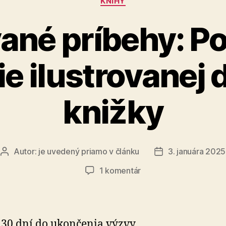
KNIHY
né príbehy: P
e ilustrovanej 
knižky
Autor:
je uvedený priamo v článku
3. januára 2025
Autor
Dátum
článku
článku
na
1 komentár
Rýmované
príbehy:
Podporte
vydanie
 30 dní do ukončenia výzvy.