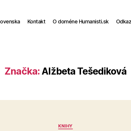
lovenska
Kontakt
O doméne Humanisti.sk
Odka
Značka:
Alžbeta Tešediková
Kategórie
KNIHY