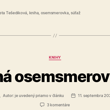
krst
knihy
eta Tešediková
,
kniha
,
osemsmerovka
,
súťaž
Rýmovan
príbehy“
Kategórie
KNIHY
á osemsmerovk
Autor:
je uvedený priamo v článku
11. septembra 20
Autor
Dátum
lánku
článku
na
3 komentáre