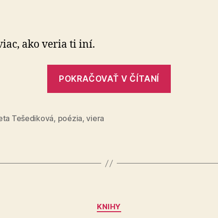
Dôveruj
si!
viac, ako veria ti iní.
„Dôveruj
POKRAČOVAŤ V ČÍTANÍ
si!“
eta Tešediková
,
poézia
,
viera
Kategórie
KNIHY