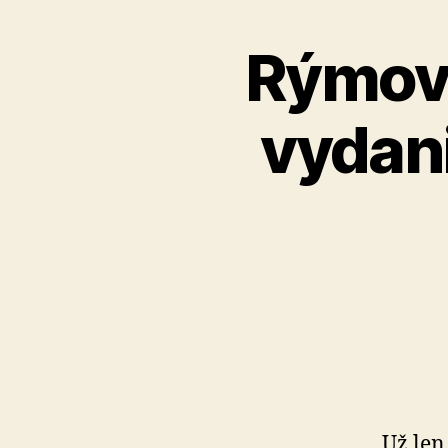
Rýmova
vydani
Už len