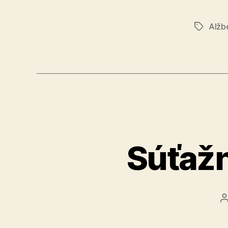
Alžb
Značky
Súťažn
č