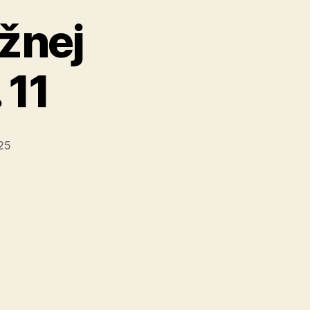
žnej
 11
25
tenie