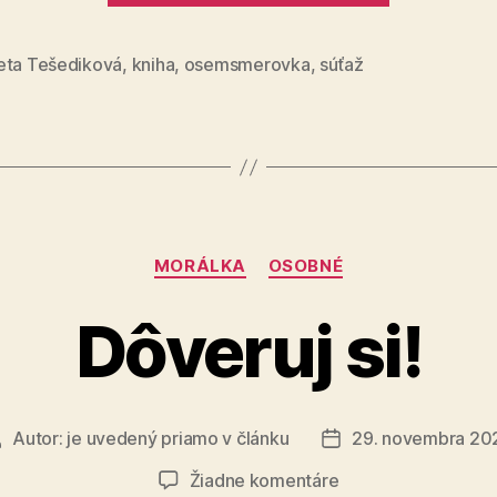
osemsme
č.
eta Tešediková
,
kniha
,
osemsmerovka
,
súťaž
11“
Kategórie
MORÁLKA
OSOBNÉ
Dôveruj si!
Autor:
je uvedený priamo v článku
29. novembra 20
Autor
Dátum
článku
článku
na
Žiadne komentáre