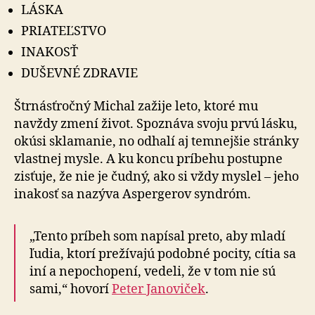
LÁSKA
PRIATEĽSTVO
INAKOSŤ
DUŠEVNÉ ZDRAVIE
Štrnásťročný Michal zažije leto, ktoré mu
navždy zmení život. Spoznáva svoju prvú lásku,
okúsi sklamanie, no odhalí aj temnejšie stránky
vlastnej mysle. A ku koncu príbehu postupne
zisťuje, že nie je čudný, ako si vždy myslel – jeho
inakosť sa nazýva Aspergerov syndróm.
„Tento príbeh som napísal preto, aby mladí
ľudia, ktorí prežívajú podobné pocity, cítia sa
iní a nepochopení, vedeli, že v tom nie sú
sami,“ hovorí
Peter Janoviček
.