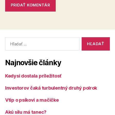
Vyhľadať:
Najnovšie články
Kedysi dostala príležitosť
Investorov čaká turbulentný druhý polrok
Vtip o psíkovi a mačičke
Akú silu má tanec?