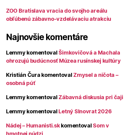
ZOO Bratislava vracia do svojho areálu
obľúbenú zábavno-vzdelávaciu atrakciu
Najnovšie komentáre
Lemmy
komentoval
Šimkovičová a Machala
ohrozujú budúcnosť Múzea rusínskej kultúry
Kristián Čura
komentoval
Zmysel a ničota –
osobná púť
Lemmy
komentoval
Zábavná diskusia pri čaji
Lemmy
komentoval
Letný Slnovrat 2026
Nádej – Humanisti.sk
komentoval
Som v
hmotnej núdzi