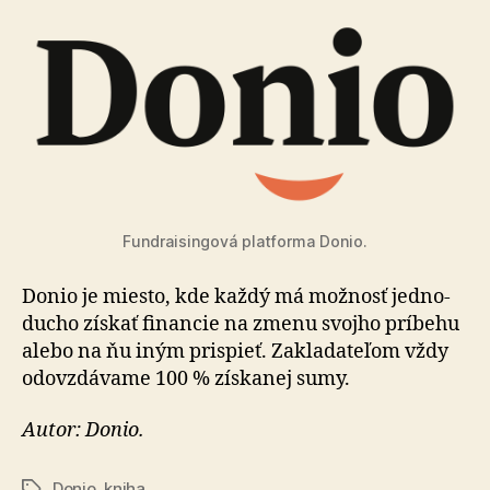
Fundraisingová platforma Donio.
Donio je miesto, kde každý má možnosť jed­no­
du­cho získať financie na zme­nu svojho príbehu
alebo na ňu iným prispieť. Zakla­da­te­ľom vždy
odo­vzdá­vame 100 % získa­nej sumy.
Autor: Donio.
Donio
,
kniha
Značky