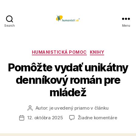
Search
Menu
Humanisti.sk
Kategórie
HUMANISTICKÁ POMOC
KNIHY
Pomôžte vydať unikátny
denníkový román pre
mládež
Autor:
je uvedený priamo v článku
Autor
článku
na
12. októbra 2025
Žiadne komentáre
Dátum
Pomôžte
článku
vydať