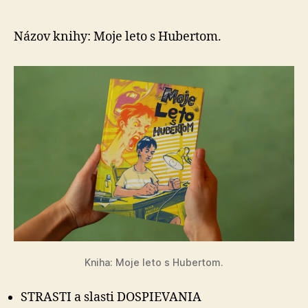
unikátny
denníko
román
Názov knihy: Moje leto s Hubertom.
pre
mládež
Kniha: Moje leto s Hubertom.
STRASTI a slasti DOSPIEVANIA