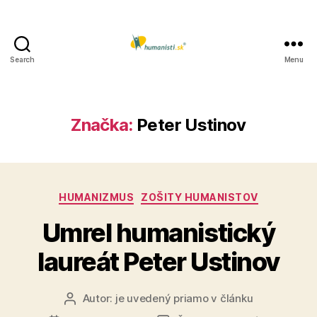
Search
Menu
Humanisti.sk
Značka:
Peter Ustinov
Kategórie
HUMANIZMUS
ZOŠITY HUMANISTOV
Umrel humanistický
laureát Peter Ustinov
Autor:
je uvedený priamo v článku
Autor
článku