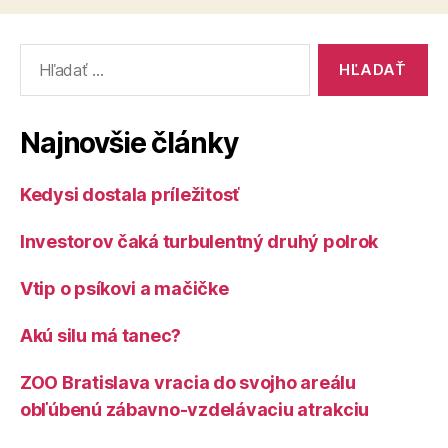
kapitola“
Vyhľadať:
Najnovšie články
Kedysi dostala príležitosť
Investorov čaká turbulentný druhý polrok
Vtip o psíkovi a mačičke
Akú silu má tanec?
ZOO Bratislava vracia do svojho areálu
obľúbenú zábavno-vzdelávaciu atrakciu