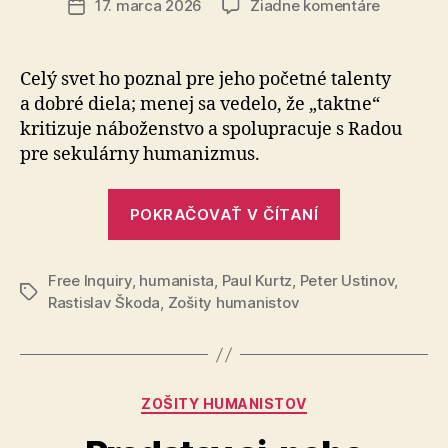
na
17. marca 2026
Žiadne komentáre
Dátum
Umrel
článku
humanist
laureát
Celý svet ho poznal pre jeho početné talenty
Peter
a dobré diela; menej sa vedelo, že „taktne“
Ustinov
kritizuje náboženstvo a spo­lu­pra­cu­je s Radou
pre sekulárny humanizmus.
„Umrel
POKRAČOVAŤ V ČÍTANÍ
humanistick
laureát
Free Inquiry
,
humanista
,
Paul Kurtz
,
Peter Ustinov
Peter
,
Značky
Rastislav Škoda
,
Zošity humanistov
Ustinov“
Kategórie
ZOŠITY HUMANISTOV