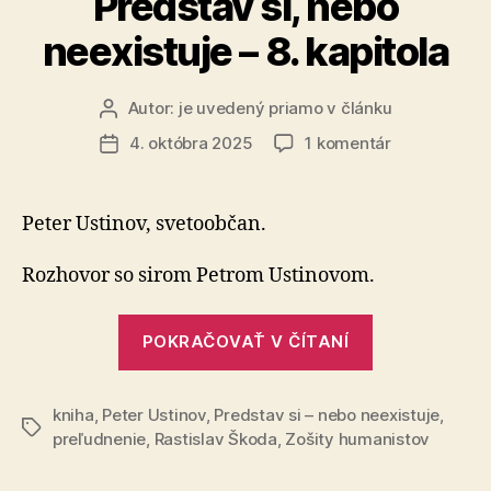
Predstav si, nebo
neexistuje – 8. kapitola
Autor:
je uvedený priamo v článku
Autor
článku
na
4. októbra 2025
1 komentár
Dátum
Predstav
článku
si,
nebo
Peter Ustinov, svetoobčan.
neexistuje
–
Rozhovor so sirom Petrom Ustinovom.
8.
kapitola
„Predstav
POKRAČOVAŤ V ČÍTANÍ
si,
nebo
kniha
,
Peter Ustinov
,
Predstav si – nebo neexistuje
neexistuje
,
Značky
preľudnenie
,
Rastislav Škoda
,
Zošity humanistov
–
8.