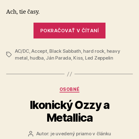
na
mladosť
Ach, tie časy.
„Spomínam
POKRAČOVAŤ V ČÍTANÍ
na
mladosť“
AC/DC
,
Accept
,
Black Sabbath
,
hard rock
,
heavy
Značky
metal
,
hudba
,
Ján Parada
,
Kiss
,
Led Zeppelin
Kategórie
OSOBNÉ
Ikonický Ozzy a
Metallica
Autor:
je uvedený priamo v článku
Autor