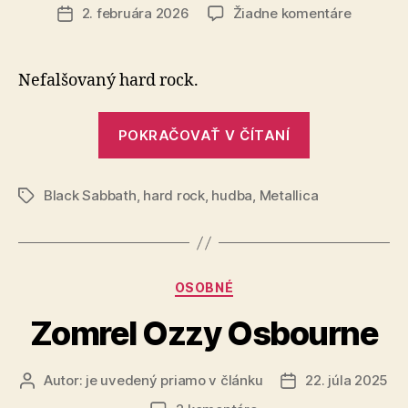
článku
na
2. februára 2026
Žiadne komentáre
Dátum
Ikonický
článku
Ozzy
a
Nefalšovaný hard rock.
Metallic
„Ikonický
POKRAČOVAŤ V ČÍTANÍ
Ozzy
a
Black Sabbath
,
hard rock
,
hudba
,
Metallica
Metallica“
Značky
Kategórie
OSOBNÉ
Zomrel Ozzy Osbourne
Autor:
je uvedený priamo v článku
22. júla 2025
Autor
Dátum
článku
článku