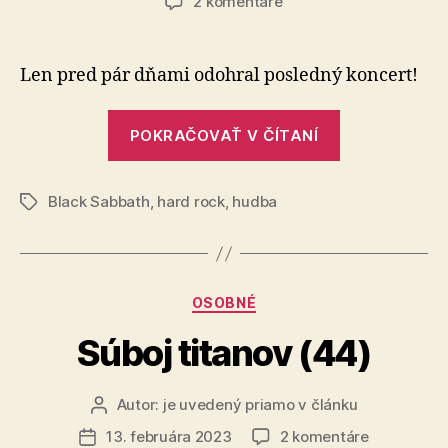
na
2 komentáre
Zomrel
Ozzy
Osbourne
Len pred pár dňami odohral posledný koncert!
„Zomrel
POKRAČOVAŤ V ČÍTANÍ
Ozzy
Osbourne“
Black Sabbath
,
hard rock
,
hudba
Značky
Kategórie
OSOBNÉ
Súboj titanov (44)
Autor:
je uvedený priamo v článku
Autor
článku
na
13. februára 2023
2 komentáre
Dátum