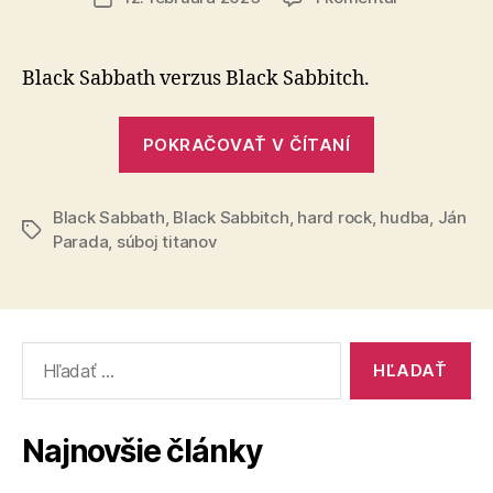
Súboj
článku
titanov
(43)
Black Sabbath verzus Black Sabbitch.
„Súboj
POKRAČOVAŤ V ČÍTANÍ
titanov
(43)“
Black Sabbath
,
Black Sabbitch
,
hard rock
,
hudba
,
Ján
Značky
Parada
,
súboj titanov
Vyhľadať:
Najnovšie články