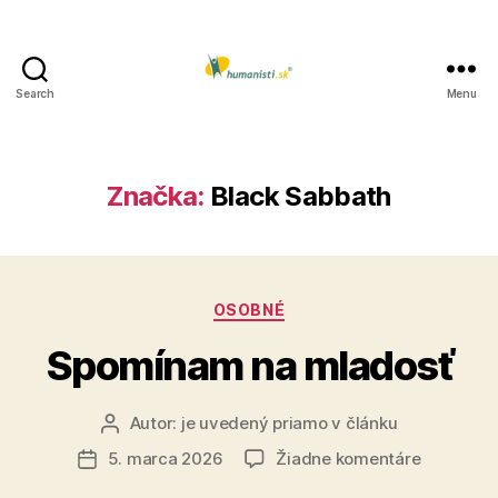
Search
Menu
Humanisti.sk
Značka:
Black Sabbath
Kategórie
OSOBNÉ
Spomínam na mladosť
Autor:
je uvedený priamo v článku
Autor
článku
na
5. marca 2026
Žiadne komentáre
Dátum
Spomína
článku