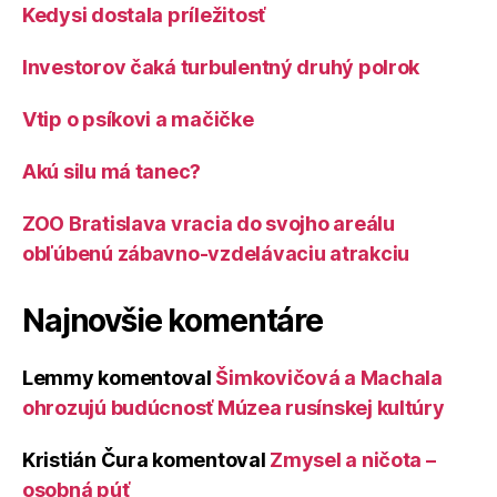
Kedysi dostala príležitosť
Investorov čaká turbulentný druhý polrok
Vtip o psíkovi a mačičke
Akú silu má tanec?
ZOO Bratislava vracia do svojho areálu
obľúbenú zábavno-vzdelávaciu atrakciu
Najnovšie komentáre
Lemmy
komentoval
Šimkovičová a Machala
ohrozujú budúcnosť Múzea rusínskej kultúry
Kristián Čura
komentoval
Zmysel a ničota –
osobná púť