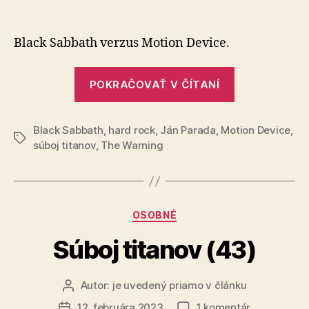
Súboj
článku
titanov
(44)
Black Sabbath verzus Motion Device.
„Súboj
POKRAČOVAŤ V ČÍTANÍ
titanov
(44)“
Black Sabbath
,
hard rock
,
Ján Parada
,
Motion Device
,
Značky
súboj titanov
,
The Warning
Kategórie
OSOBNÉ
Súboj titanov (43)
Autor:
je uvedený priamo v článku
Autor
článku
na
12. februára 2023
1 komentár
Dátum