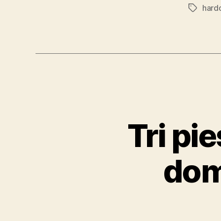
hard
Značky
Tri pi
dom