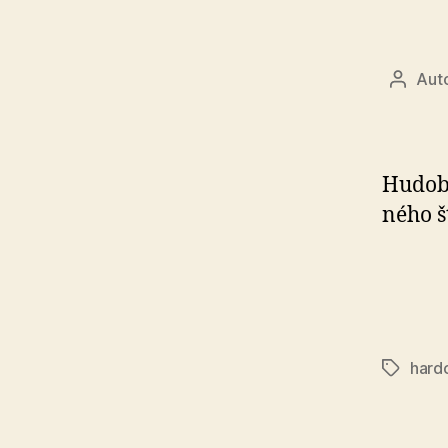
Aut
Autor
článku
Hudobn
né­ho š
hard
Značky