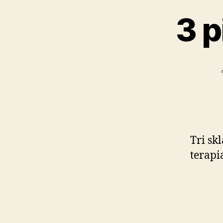
3 p
Tri sk
terapi