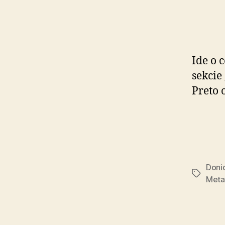
Ide o 
sekcie 
Preto 
Doni
Značky
Metal