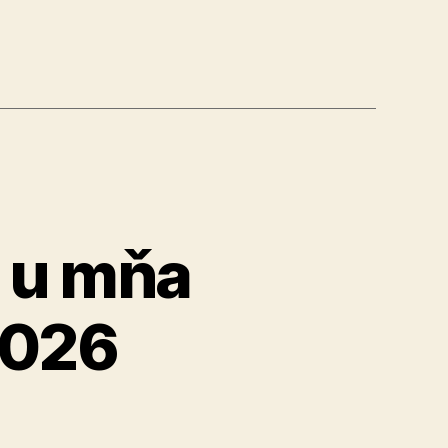
ú u mňa
2026