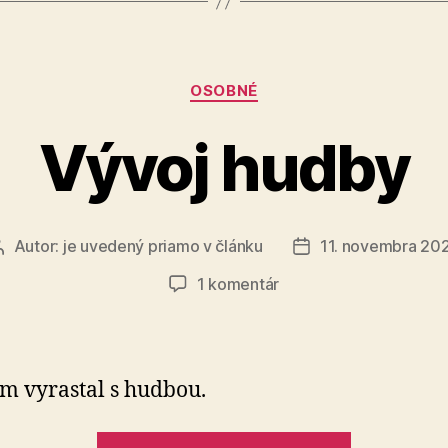
v
roku
2026“
Kategórie
OSOBNÉ
Vývoj hudby
Autor:
je uvedený priamo v článku
11. novembra 20
Autor
Dátum
článku
článku
na
1 komentár
Vývoj
hudby
m vyrastal s hudbou.
„Vývoj