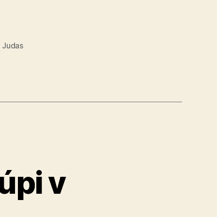
,
Judas
úpi v