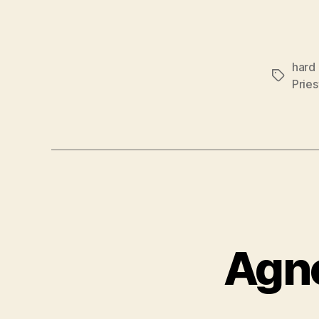
hard
Značky
Pries
Agno