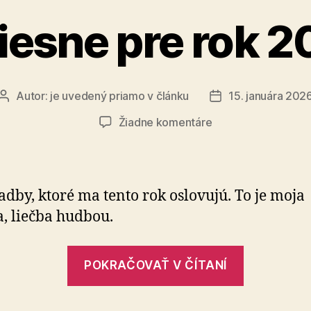
iesne pre rok 
Autor:
je uvedený priamo v článku
15. januára 202
Autor
Dátum
článku
článku
na
Žiadne komentáre
3
piesne
pre
rok
ladby, ktoré ma tento rok oslovujú. To je moja
2026
a, liečba hudbou.
„3
POKRAČOVAŤ V ČÍTANÍ
piesne
pre