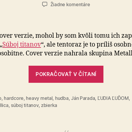
článku
článku
na
Žiadne komentáre
Tri
piesne,
ktoré
budú
cover verzie, mohol by som kvôli tomu ich zap
u
„
Súboj titanov
“, ale tentoraz je to príliš osobn
mňa
osobitne. Cover verzie nahrala skupina Metall
dominovať
v
roku
„Tri
POKRAČOVAŤ V ČÍTANÍ
2026
piesne,
ktoré
budú
o
,
hardcore
,
heavy metal
,
hudba
,
Ján Parada
,
ĽUDIA ĽUĎOM
,
lica
,
súboj titanov
,
zbierka
u
mňa
dominova