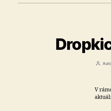
Dropkic
Auto
Autor
článku
V rámc
aktuál