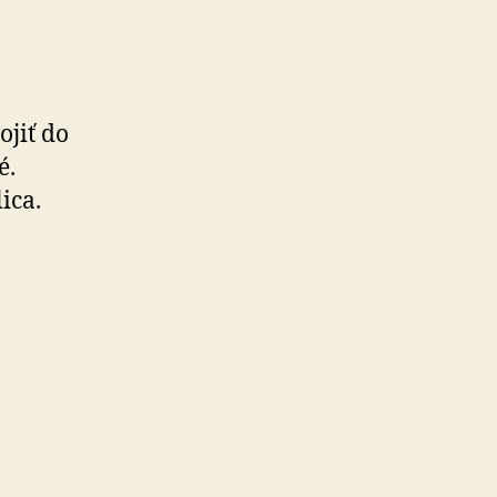
ojiť do
é.
ica.
ť