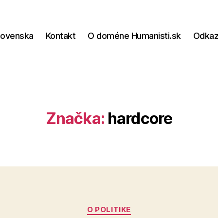
lovenska
Kontakt
O doméne Humanisti.sk
Odka
Značka:
hardcore
Kategórie
O POLITIKE