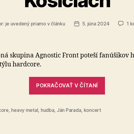
Košiciach
or:
je uvedený priamo v článku
5. júna 2024
1 k
Dátum
článku
á skupina Agnostic Front poteší fa­nú­ši­kov h
týlu hard­core.
„Agnostic
POKRAČOVAŤ V ČÍTANÍ
Front
vystúpi
v
core
,
heavy metal
,
hudba
,
Ján Parada
,
koncert
Košiciach