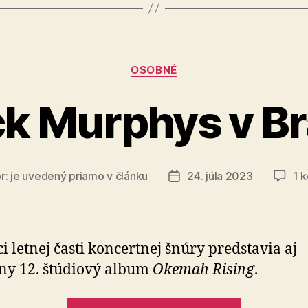
Kategórie
OSOBNÉ
k Murphys v Br
r:
je uvedený priamo v článku
24. júla 2023
1 
Dátum
článku
i letnej časti koncertnej šnúry predstavia aj
ny 12. štúdiový album
Okemah Rising
.