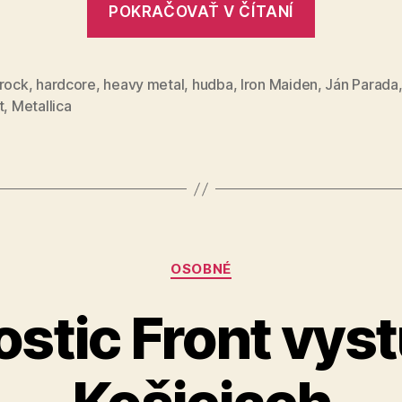
POKRAČOVAŤ V ČÍTANÍ
hudby“
 rock
,
hardcore
,
heavy metal
,
hudba
,
Iron Maiden
,
Ján Parada
t
,
Metallica
Kategórie
OSOBNÉ
stic Front vyst