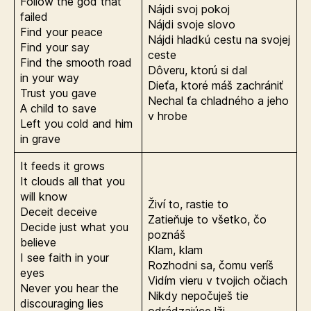
Follow the god that
Nájdi svoj pokoj
failed
Nájdi svoje slovo
Find your peace
Nájdi hladkú cestu na svojej
Find your say
ceste
Find the smooth road
Dôveru, ktorú si dal
in your way
Dieťa, ktoré máš zachrániť
Trust you gave
Nechal ťa chladného a jeho
A child to save
v hrobe
Left you cold and him
in grave
It feeds it grows
It clouds all that you
will know
Živí to, rastie to
Deceit deceive
Zatieňuje to všetko, čo
Decide just what you
poznáš
believe
Klam, klam
I see faith in your
Rozhodni sa, čomu veríš
eyes
Vidím vieru v tvojich očiach
Never you hear the
Nikdy nepočuješ tie
discouraging lies
odrádzajúce lži