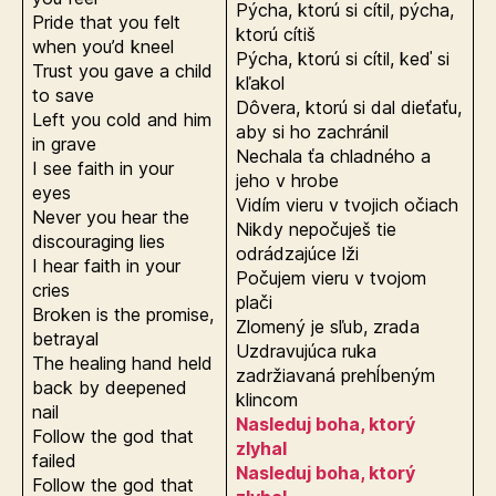
Pýcha, ktorú si cítil, pýcha,
Pride that you felt
ktorú cítiš
when you’d kneel
Pýcha, ktorú si cítil, keď si
Trust you gave a child
kľakol
to save
Dôvera, ktorú si dal dieťaťu,
Left you cold and him
aby si ho zachránil
in grave
Nechala ťa chladného a
I see faith in your
jeho v hrobe
eyes
Vidím vieru v tvojich očiach
Never you hear the
Nikdy nepočuješ tie
discouraging lies
odrádzajúce lži
I hear faith in your
Počujem vieru v tvojom
cries
plači
Broken is the promise,
Zlomený je sľub, zrada
betrayal
Uzdravujúca ruka
The healing hand held
zadržiavaná prehĺbeným
back by deepened
klincom
nail
Nasleduj boha, ktorý
Follow the god that
zlyhal
failed
Nasleduj boha, ktorý
Follow the god that