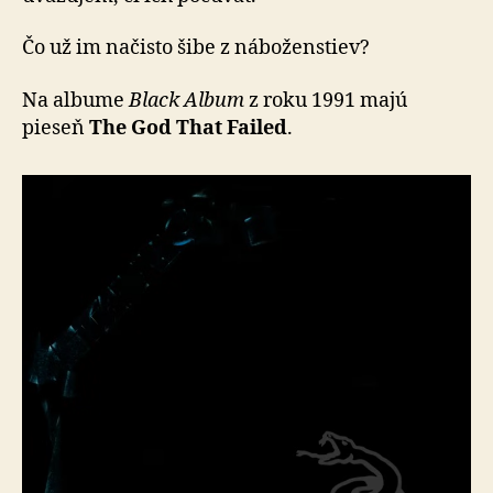
Čo už im načisto šibe z náboženstiev?
Na albume
Black Album
z roku 1991 majú
pieseň
The God That Failed
.