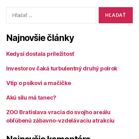
Vyhľadať:
Najnovšie články
Kedysi dostala príležitosť
Investorov čaká turbulentný druhý polrok
Vtip o psíkovi a mačičke
Akú silu má tanec?
ZOO Bratislava vracia do svojho areálu
obľúbenú zábavno-vzdelávaciu atrakciu