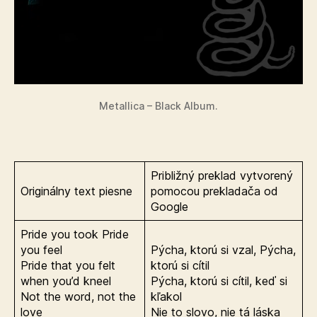
Metallica – Black Album.
Približný preklad vytvorený
Originálny text piesne
pomocou prekladača od
Google
Pride you took Pride
you feel
Pýcha, ktorú si vzal, Pýcha,
Pride that you felt
ktorú si cítil
when you’d kneel
Pýcha, ktorú si cítil, keď si
Not the word, not the
kľakol
love
Nie to slovo, nie tá láska