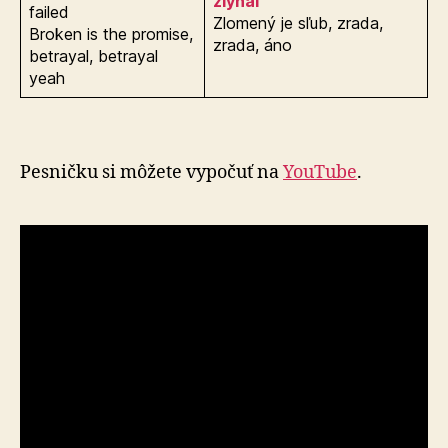
zlyhal
failed
Zlomený je sľub, zrada,
Broken is the promise,
zrada, áno
betrayal, betrayal
yeah
Pesničku si môžete vypočuť na
YouTube
.