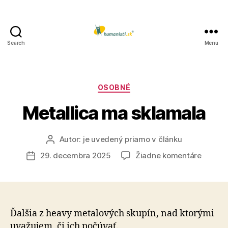
Search
Menu
Humanisti.sk
Kategórie
OSOBNÉ
Metallica ma sklamala
Autor:
je uvedený priamo v článku
Autor
článku
na
29. decembra 2025
Žiadne komentáre
Dátum
Metalli
článku
ma
sklama
Ďalšia z heavy metalových skupín, nad ktorými
uva­žu­jem, či ich počúvať.