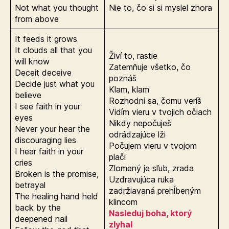
Not what you thought
Nie to, čo si si myslel zhora
from above
It feeds it grows
It clouds all that you
Živí to, rastie
will know
Zatemňuje všetko, čo
Deceit deceive
poznáš
Decide just what you
Klam, klam
believe
Rozhodni sa, čomu veríš
I see faith in your
Vidím vieru v tvojich očiach
eyes
Nikdy nepočuješ
Never your hear the
odrádzajúce lži
discouraging lies
Počujem vieru v tvojom
I hear faith in your
plači
cries
Zlomený je sľub, zrada
Broken is the promise,
Uzdravujúca ruka
betrayal
zadržiavaná prehĺbeným
The healing hand held
klincom
back by the
Nasleduj boha, ktorý
deepened nail
zlyhal