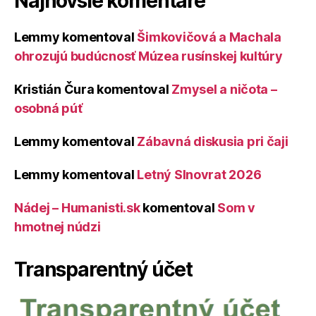
Najnovšie komentáre
Lemmy
komentoval
Šimkovičová a Machala
ohrozujú budúcnosť Múzea rusínskej kultúry
Kristián Čura
komentoval
Zmysel a ničota –
osobná púť
Lemmy
komentoval
Zábavná diskusia pri čaji
Lemmy
komentoval
Letný Slnovrat 2026
Nádej – Humanisti.sk
komentoval
Som v
hmotnej núdzi
Transparentný účet