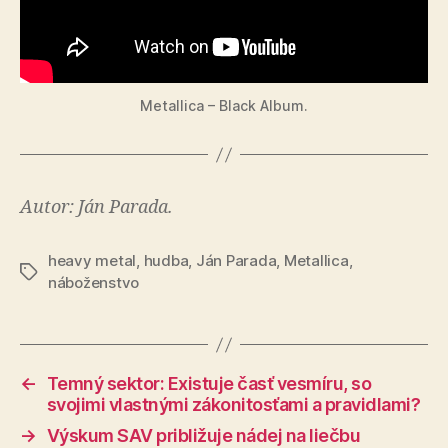
Metallica – Black Album.
Autor: Ján Parada.
heavy metal
,
hudba
,
Ján Parada
,
Metallica
,
Značky
náboženstvo
←
Temný sektor: Existuje časť vesmíru, so
svojimi vlastnými zákonitosťami a pravidlami?
→
Výskum SAV približuje nádej na liečbu