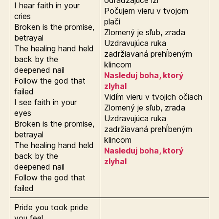
I hear faith in your
Počujem vieru v tvojom
cries
plači
Broken is the promise,
Zlomený je sľub, zrada
betrayal
Uzdravujúca ruka
The healing hand held
zadržiavaná prehĺbeným
back by the
klincom
deepened nail
Nasleduj boha, ktorý
Follow the god that
zlyhal
failed
Vidím vieru v tvojich očiach
I see faith in your
Zlomený je sľub, zrada
eyes
Uzdravujúca ruka
Broken is the promise,
zadržiavaná prehĺbeným
betrayal
klincom
The healing hand held
Nasleduj boha, ktorý
back by the
zlyhal
deepened nail
Follow the god that
failed
Pride you took pride
you feel