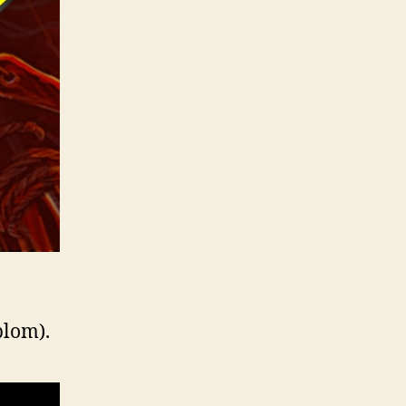
blom).