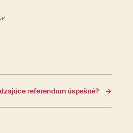
be
dzajúce referendum úspešné?
→