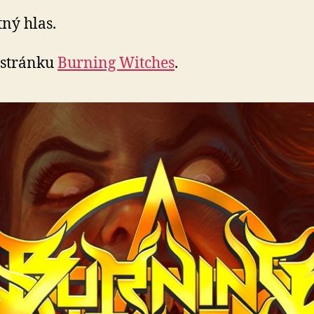
ný hlas.
 stránku
Burning Witches
.