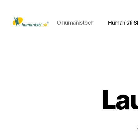
O humanistoch
Humanisti S
Humanisti.sk
La