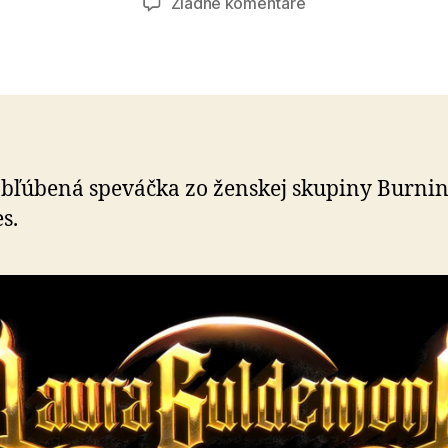
na
Žiadne komentáre
Laura
Guldemond
bľúbená speváčka zo ženskej skupiny Burni
s.