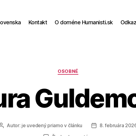
lovenska
Kontakt
O doméne Humanisti.sk
Odka
Kategórie
OSOBNÉ
ura Guldem
Autor:
je uvedený priamo v článku
8. februára 202
Autor
Dátum
článku
článku