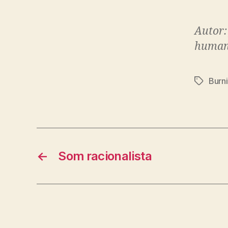
Autor:
human
Burn
Značky
←
Som racionalista