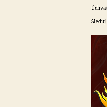
Úchvat
Sleduj