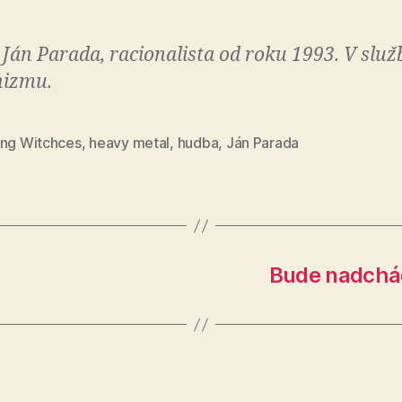
 Ján Parada, racionalista od roku 1993. V služ
izmu.
ing Witchces
,
heavy metal
,
hudba
,
Ján Parada
Bude nadchá