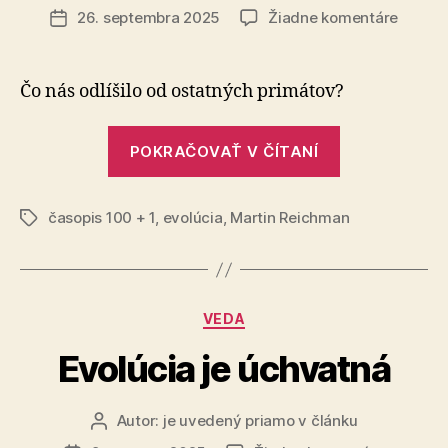
článku
na
26. septembra 2025
Žiadne komentáre
Dátum
Evoluč
článku
príbeh
ľudske
Čo nás odlíšilo od ostatných primátov?
panvy
„Evolučný
POKRAČOVAŤ V ČÍTANÍ
príbeh
ľudskej
časopis 100 + 1
,
evolúcia
,
Martin Reichman
panvy“
Značky
Kategórie
VEDA
Evolúcia je úchvatná
Autor:
je uvedený priamo v článku
Autor
článku