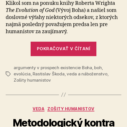
je
Klikol som na ponuku knihy Roberta Wrighta
Boh?
The Evolution of God
(Vývoj Boha) a našiel som
doslovné výťahy niektorých odsekov, z ktorých
najmä posledný považujem predsa len pre
humanistov za zaujímavý.
„Mimochod
POKRAČOVAŤ V ČÍTANÍ
čo
je
argumenty v prospech existencie Boha
,
boh
Boh?“
,
evolúcia
,
Rastislav Škoda
,
veda a náboženstvo
,
Značky
Zošity humanistov
Kategórie
VEDA
ZOŠITY HUMANISTOV
Metodologický kontra