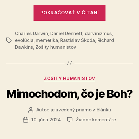
„Mysle,
POKRAČOVAŤ V ČÍTANÍ
stroje
a
Charles Darwin
,
Daniel Dennett
,
darvinizmus
evolúcia“
,
evolúcia
,
memetika
,
Rastislav Škoda
,
Richard
Značky
Dawkins
,
Zošity humanistov
Kategórie
ZOŠITY HUMANISTOV
Mimochodom, čo je Boh?
Autor:
je uvedený priamo v článku
Autor
článku
na
10. júna 2024
Žiadne komentáre
Dátum
Mimochod
článku
čo