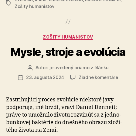
svete
Značky
Zošity humanistov
–
1.
časť“
Kategórie
ZOŠITY HUMANISTOV
Mysle, stroje a evolúcia
Autor:
je uvedený priamo v článku
Autor
článku
na
23. augusta 2024
Žiadne komentáre
Dátum
Mysle,
článku
stroje
a
Zastrihujúci proces evolúcie niektoré javy
evolúcia
podporuje, iné brzdí, vraví Daniel Dennett;
práve to umož­nilo životu rozvi­núť sa z jed­no­
bun­ko­vej baktérie do dneš­ného obrazu zlo­ži­
tého ži­vota na Zemi.