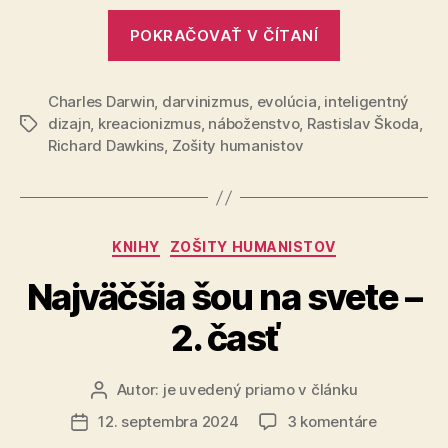
a
„Postoj
kreacioni
POKRAČOVAŤ V ČÍTANÍ
Davida
Attenboroug
Charles Darwin
,
darvinizmus
,
evolúcia
,
inteligentný
voči
dizajn
,
kreacionizmus
,
náboženstvo
,
Rastislav Škoda
,
Značky
náboženstvu
Richard Dawkins
,
Zošity humanistov
a
kreacionizm
Kategórie
KNIHY
ZOŠITY HUMANISTOV
Najväčšia šou na svete –
2. časť
Autor:
je uvedený priamo v článku
Autor
článku
na
12. septembra 2024
3 komentáre
Dátum
Najväčšia
článku