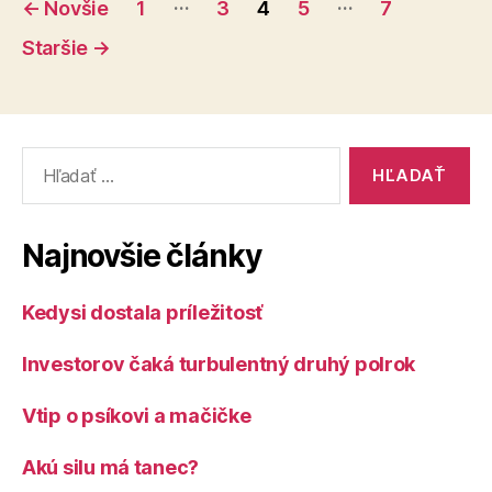
Stránkovanie
…
…
←
Novšie
1
3
4
5
7
príspevkov
Staršie
→
Vyhľadať:
Najnovšie články
Kedysi dostala príležitosť
Investorov čaká turbulentný druhý polrok
Vtip o psíkovi a mačičke
Akú silu má tanec?