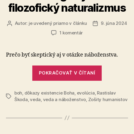
filozofický naturalizmus
Autor:
je uvedený priamo v článku
9. júna 2024
Autor
Dátum
článku
článku
na
1 komentár
Metodologický
kontra
filozofický
Prečo byť skeptický aj v otázke náboženstva.
naturalizmus
„Metodologi
POKRAČOVAŤ V ČÍTANÍ
kontra
filozofický
boh
,
dôkazy existencie Boha
,
evolúcia
,
Rastislav
naturalizmu
Značky
Škoda
,
veda
,
veda a náboženstvo
,
Zošity humanistov