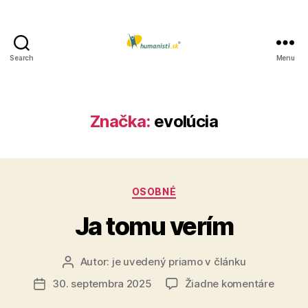
Search
Menu
Humanisti.sk
Značka:
evolúcia
Kategórie
OSOBNÉ
Ja tomu verím
Autor:
je uvedený priamo v článku
Autor
článku
na
30. septembra 2025
Žiadne komentáre
Dátum
Ja
článku