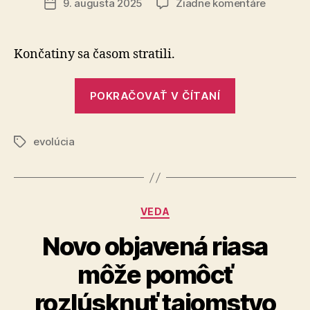
na
9. augusta 2025
Žiadne komentáre
Dátum
Evolúcia
článku
je
úchvatn
Končatiny sa časom stratili.
„Evolúcia
POKRAČOVAŤ V ČÍTANÍ
je
úchvatná“
evolúcia
Značky
Kategórie
VEDA
Novo objavená riasa
môže pomôcť
rozlúsknuť tajomstvo