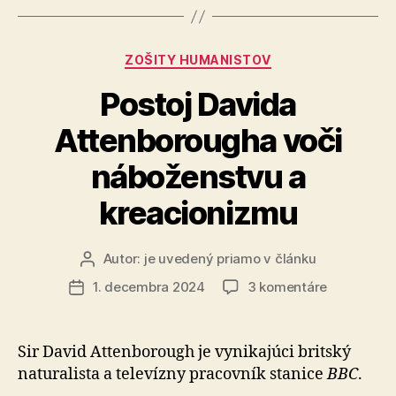
rozlúsknuť
tajomstvo
Kategórie
ZOŠITY HUMANISTOV
evolúcie
rastlín“
Postoj Davida
Attenborougha voči
náboženstvu a
kreacionizmu
Autor:
je uvedený priamo v článku
Autor
článku
na
1. decembra 2024
3 komentáre
Dátum
Postoj
článku
Davida
Attenboro
Sir David Attenborough je vynikajúci britský
voči
naturalista a televízny pracovník stanice
BBC
.
náboženst