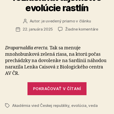
evolúcie rastlín
Autor:
je uvedený priamo v článku
Autor
článku
na
22. januára 2025
Žiadne komentáre
Dátum
Novo
článku
objaven
riasa
Draparnaldia erecta.
Tak sa menuje
môže
mnohobunková ze­le­ná riasa, na ktorú počas
pomôcť
prechádzky na dovolenke na Sar­dí­nii náhodou
rozlúskn
narazila Lenka Caisová z Biologického cen­tra
tajomst
AV ČR.
evolúcie
rastlín
„Novo
POKRAČOVAŤ V ČÍTANÍ
objavená
riasa
Akadémia vied Českej republiky
,
evolúcia
môže
,
veda
Značky
pomôcť