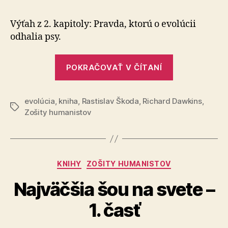
šou
na
Výťah z 2. kapitoly: Pravda, ktorú o evolúcii
svete
odhalia psy.
–
2.
„Najväčšia
časť
POKRAČOVAŤ V ČÍTANÍ
šou
na
evolúcia
,
kniha
,
Rastislav Škoda
,
Richard Dawkins
svete
,
Značky
Zošity humanistov
–
2.
časť“
Kategórie
KNIHY
ZOŠITY HUMANISTOV
Najväčšia šou na svete –
1. časť