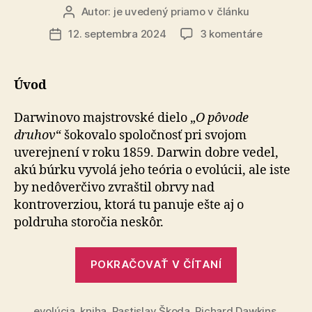
Autor:
je uvedený priamo v článku
Autor
článku
na
12. septembra 2024
3 komentáre
Dátum
Najväčšia
článku
šou
na
Úvod
svete
–
Darwinovo majstrovské dielo „
O pôvode
1.
druhov
“ šokovalo spoločnosť pri svojom
časť
uverejnení v roku 1859. Darwin dobre vedel,
akú búrku vyvolá jeho teória o evolúcii, ale iste
by nedôverčivo zvraštil obrvy nad
kontroverziou, ktorá tu panuje ešte aj o
poldruha storočia neskôr.
„Najväčšia
POKRAČOVAŤ V ČÍTANÍ
šou
na
evolúcia
,
kniha
,
Rastislav Škoda
,
Richard Dawkins
,