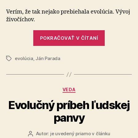
tomu
verím
Verím, že tak nejako prebiehala evolúcia. Vývoj
živočíchov.
„Ja
POKRAČOVAŤ V ČÍTANÍ
tomu
verím“
evolúcia
,
Ján Parada
Značky
Kategórie
VEDA
Evolučný príbeh ľudskej
panvy
Autor:
je uvedený priamo v článku
Autor