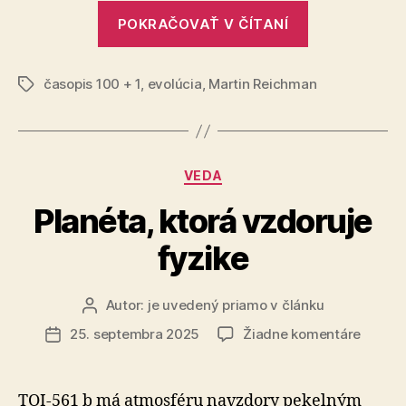
„Evolučný
POKRAČOVAŤ V ČÍTANÍ
príbeh
ľudskej
časopis 100 + 1
,
evolúcia
,
Martin Reichman
panvy“
Značky
Kategórie
VEDA
Planéta, ktorá vzdoruje
fyzike
Autor:
je uvedený priamo v článku
Autor
článku
na
25. septembra 2025
Žiadne komentáre
Dátum
Planéta
článku
ktorá
vzdoru
TOI-561 b má atmosféru navzdory pekelným