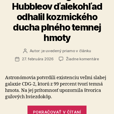
Hubbleov ďalekohľad
odhalil kozmického
ducha plného temnej
hmoty
Autor:
je uvedený priamo v článku
Autor
článku
na
27. februára 2026
Žiadne komentáre
Dátum
Nevidite
článku
galaxia:
Hubbleo
Astronómovia potvrdili existenciu veľmi slabej
ďalekoh
galaxie CDG-2, ktorú z 99 percent tvorí temná
odhalil
hmota. Na jej prítomnosť upozornila štvorica
kozmick
guľových hviezdokôp.
ducha
plného
„Neviditeľná
temnej
POKRAČOVAŤ V ČÍTANÍ