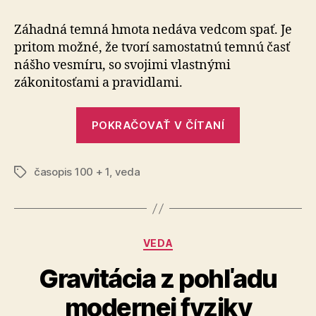
sektor:
Existuj
Záhadná temná hmota nedáva vedcom spať. Je
časť
pritom mož­né, že tvorí samostatnú temnú časť
vesmír
nášho vesmíru, so svojimi vlastnými
so
zákonitosťami a pravidlami.
svojimi
vlastn
„Temný
zákoni
POKRAČOVAŤ V ČÍTANÍ
a
sektor:
pravidl
Existuje
časopis 100 + 1
,
veda
časť
Značky
vesmíru,
so
svojimi
Kategórie
VEDA
vlastnými
zákonitosťa
Gravitácia z pohľadu
a
modernej fyziky
pravidlami?