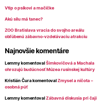
Vtip o psíkovi a mačičke
Akú silu má tanec?
ZOO Bratislava vracia do svojho areálu
obľúbenú zábavno-vzdelávaciu atrakciu
Najnovšie komentáre
Lemmy
komentoval
Šimkovičová a Machala
ohrozujú budúcnosť Múzea rusínskej kultúry
Kristián Čura
komentoval
Zmysel a ničota –
osobná púť
Lemmy
komentoval
Zábavná diskusia pri čaji