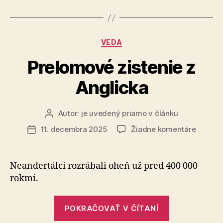
zachytili
okamžik
ultrarýchleh
Kategórie
VEDA
výronu
u
Prelomové zistenie z
čiernej
Anglicka
diery“
Autor:
je uvedený priamo v článku
Autor
článku
na
11. decembra 2025
Žiadne komentáre
Dátum
Prelom
článku
zistenie
z
Neandertálci rozrábali oheň už pred 400 000
Anglick
rokmi.
„Prelomové
POKRAČOVAŤ V ČÍTANÍ
zistenie