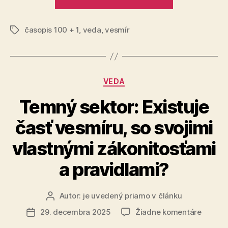
hmoty
galaxia:
Hubbleov
časopis 100 + 1
,
veda
,
vesmír
ďalekohľad
Značky
odhalil
kozmického
ducha
Kategórie
VEDA
plného
temnej
Temný sektor: Existuje
hmoty“
časť vesmíru, so svojimi
vlastnými zákonitosťami
a pravidlami?
Autor:
je uvedený priamo v článku
Autor
článku
na
29. decembra 2025
Žiadne komentáre
Dátum
Temný
článku