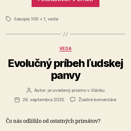
bolo
pred
časopis 100 + 1
,
veda
Veľkým
Značky
treskom?“
Kategórie
VEDA
Evolučný príbeh ľudskej
panvy
Autor:
je uvedený priamo v článku
Autor
článku
na
26. septembra 2025
Žiadne komentáre
Dátum
Evoluč
článku
príbeh
ľudske
Čo nás odlíšilo od ostatných primátov?
panvy