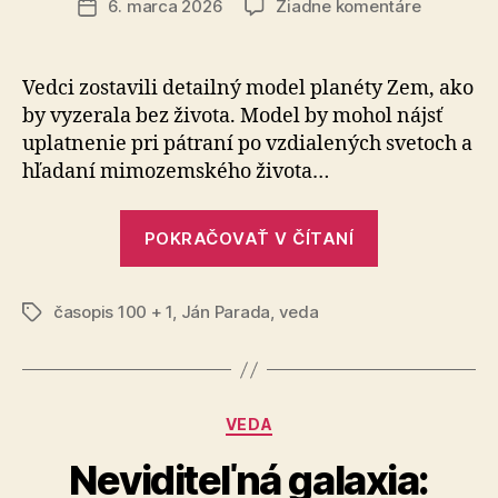
na
6. marca 2026
Žiadne komentáre
Dátum
Vedci
článku
zostavili
detailný
Vedci zostavili detailný model planéty Zem, ako
model
by vy­ze­ra­la bez života. Model by mohol nájsť
planéty
uplatnenie pri pátraní po vzdialených svetoch a
Zem
hľadaní mimozemského života…
„Vedci
POKRAČOVAŤ V ČÍTANÍ
zostavili
detailný
časopis 100 + 1
,
Ján Parada
,
veda
model
Značky
planéty
Zem“
Kategórie
VEDA
Neviditeľná galaxia: