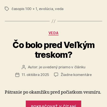
z
časopis 100 + 1
,
evolúcia
,
veda
Anglicka“
Značky
Kategórie
VEDA
Čo bolo pred Veľkým
treskom?
Autor:
je uvedený priamo v článku
Autor
článku
na
11. októbra 2025
Žiadne komentáre
Dátum
Čo
článku
bolo
pred
Pátranie po okamžiku pred počiatkom vesmíru.
Veľkým
treskom
„Čo
POKRAČOVAŤ V ČÍTANÍ