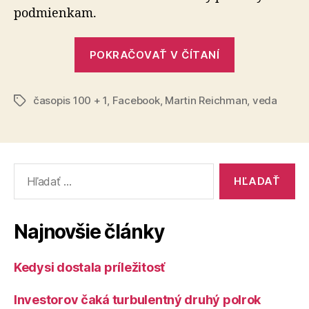
fyzike
pod­mien­kam.
„Planéta,
POKRAČOVAŤ V ČÍTANÍ
ktorá
vzdoruje
časopis 100 + 1
,
Facebook
,
Martin Reichman
fyzike“
,
veda
Značky
Vyhľadať:
Najnovšie články
Kedysi dostala príležitosť
Investorov čaká turbulentný druhý polrok