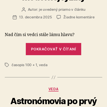
Autor:
je uvedený priamo v článku
Autor
článku
na
13. decembra 2025
Žiadne komentáre
Dátum
Gravitá
článku
z
pohľad
Nad čím si vedci stále lámu hlavu?
modern
fyziky
„Gravitácia
POKRAČOVAŤ V ČÍTANÍ
z
pohľadu
časopis 100 + 1
,
veda
modernej
Značky
fyziky“
Kategórie
VEDA
Astronómovia po prvý