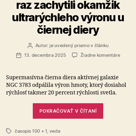
raz zachytili okamžik
ultrarýchleho výronu u
čiernej diery
Autor:
je uvedený priamo v článku
Autor
článku
na
13. decembra 2025
Žiadne komentáre
Dátum
Astron
článku
po
prvý
Supermasívna čierna diera aktívnej galaxie
raz
NGC 3783 odpálila výron hmoty, ktorý dosiahol
zachytil
rýchlosť takmer 20 percent rýchlosti svetla.
okamži
ultrarý
„Astronómov
výronu
POKRAČOVAŤ V ČÍTANÍ
po
u
čiernej
prvý
diery
časopis 100 + 1
,
veda
raz
Značky