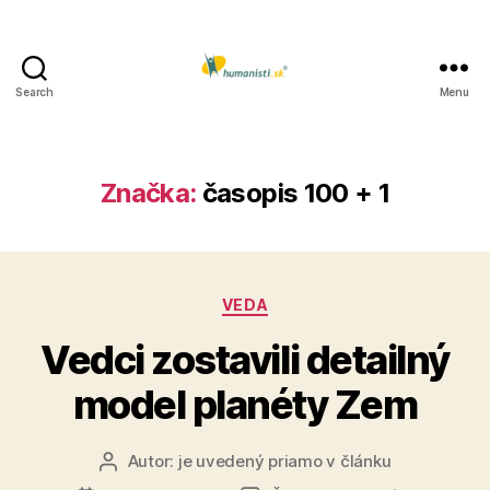
Search
Menu
Humanisti.sk
Značka:
časopis 100 + 1
Kategórie
VEDA
Vedci zostavili detailný
model planéty Zem
Autor:
je uvedený priamo v článku
Autor
článku