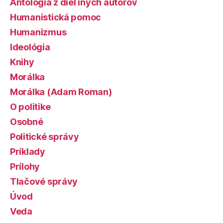
Antológia z diel iných autorov
Humanistická pomoc
Humanizmus
Ideológia
Knihy
Morálka
Morálka (Adam Roman)
O politike
Osobné
Politické správy
Príklady
Prílohy
Tlačové správy
Úvod
Veda