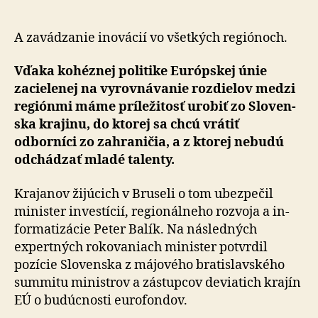
obrovsko
príležitos
na
A zavádzanie inovácií vo všetkých regiónoch.
rozvoj
Slovenska
Vďaka kohéznej politike Európskej únie
zacielenej na vy­rov­ná­va­nie rozdielov medzi
regiónmi máme prí­le­ži­tosť urobiť zo Slo­ven­
ska krajinu, do ktorej sa chcú vrátiť
odborníci zo za­hra­ni­čia, a z ktorej nebudú
odchádzať mladé talenty.
Krajanov žijúcich v Bruseli o tom ubezpečil
minister investícií, re­gio­nál­neho rozvoja a in­
for­ma­ti­zácie Peter Balík. Na násled­ných
expertných rokovaniach minister potvrdil
pozície Slovenska z májového bratislavského
summitu ministrov a zástupcov deviatich krajín
EÚ o budúcnosti euro­fondov.