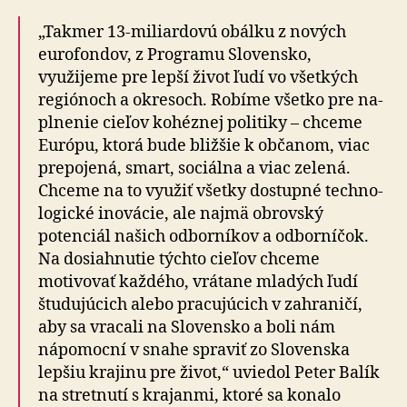
„Takmer 13-miliardovú obálku z nových
euro­fondov, z Programu Slovensko,
využijeme pre lepší život ľudí vo všetkých
regiónoch a okresoch. Robíme všetko pre na­
pl­ne­nie cieľov kohéznej politiky – chceme
Európu, ktorá bude bližšie k občanom, viac
prepojená, smart, sociálna a viac zelená.
Chceme na to využiť všetky dostupné tech­no­
lo­gické inovácie, ale najmä obrovský
potenciál našich odborníkov a odborníčok.
Na do­siah­nu­tie týchto cieľov chceme
motivovať každého, vrátane mladých ľudí
študujúcich alebo pracujúcich v za­hra­ni­čí,
aby sa vracali na Slo­ven­sko a boli nám
nápomocní v snahe spraviť zo Slo­ven­ska
lepšiu krajinu pre život,“ uviedol Peter Balík
na stret­nutí s kra­janmi, ktoré sa konalo