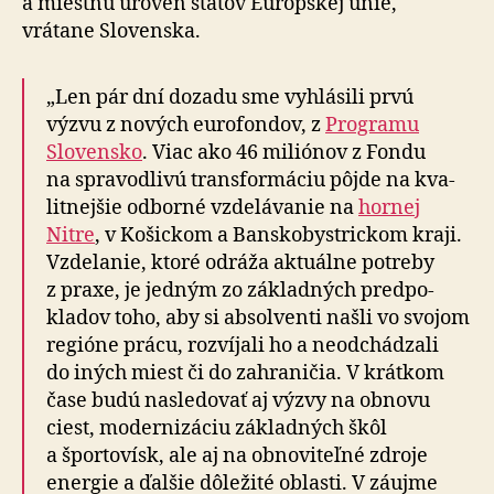
a miestnu úroveň štátov Európskej únie,
vrátane Slovenska.
„Len pár dní dozadu sme vyhlásili prvú
výzvu z nových euro­fondov, z
Programu
Slovensko
. Viac ako 46 miliónov z Fondu
na spra­vod­livú transfor­máciu pôjde na kva­
lit­nej­šie odborné vzde­lá­va­nie na
hornej
Nitre
, v Košickom a Bansko­bystrickom kraji.
Vzde­la­nie, ktoré odráža aktuálne potreby
z praxe, je jedným zo zá­klad­ných pred­po­
kladov toho, aby si absolventi našli vo svojom
regióne prácu, rozvíjali ho a ne­od­chá­dzali
do iných miest či do za­hra­ni­čia. V krátkom
čase budú nasledovať aj výzvy na obnovu
ciest, mo­der­ni­zá­ciu základných škôl
a športovísk, ale aj na ob­no­vi­teľné zdroje
energie a ďalšie dôležité oblasti. V záujme