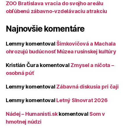
ZOO Bratislava vracia do svojho areálu
obľúbenú zábavno-vzdelávaciu atrakciu
Najnovšie komentáre
Lemmy
komentoval
Šimkovičová a Machala
ohrozujú budúcnosť Múzea rusínskej kultúry
Kristián Čura
komentoval
Zmysel a ničota –
osobná púť
Lemmy
komentoval
Zábavná diskusia pri čaji
Lemmy
komentoval
Letný Slnovrat 2026
Nádej – Humanisti.sk
komentoval
Som v
hmotnej núdzi