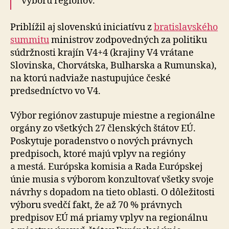
výboru regiónov.
Priblížil aj slovenskú iniciatívu z
bratislavského
summitu
ministrov zodpovedných za po­li­ti­ku
súdržnosti krajín V4+4 (krajiny V4 vrátane
Slovinska, Chorvátska, Bulharska a Ru­mun­ska),
na ktorú nad­viaže nastupujúce české
predsedníctvo vo V4.
Výbor regiónov zastupuje miestne a regionálne
orgány zo všetkých 27 členských štátov EÚ.
Poskytuje poradenstvo o nových právnych
predpisoch, ktoré majú vplyv na regióny
a mestá. Európska komisia a Rada Európskej
únie musia s výborom konzultovať všetky svoje
návrhy s dopadom na tieto oblasti. O dô­le­ži­tosti
výboru svedčí fakt, že až 70 % právnych
predpisov EÚ má priamy vplyv na re­gio­nálnu