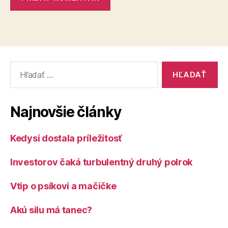
Vyhľadať:
Najnovšie články
Kedysi dostala príležitosť
Investorov čaká turbulentný druhý polrok
Vtip o psíkovi a mačičke
Akú silu má tanec?