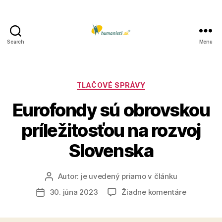
Search
Menu
Humanisti.sk
Kategórie
TLAČOVÉ SPRÁVY
Eurofondy sú obrovskou
príležitosťou na rozvoj
Slovenska
Autor:
je uvedený priamo v článku
Autor
článku
na
30. júna 2023
Žiadne komentáre
Dátum
Eurofond
článku
sú