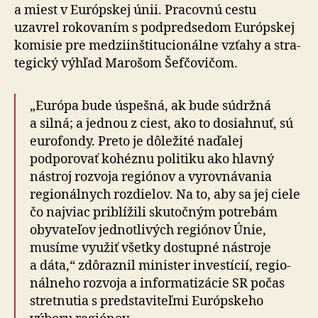
a miest v Európskej únii. Pracovnú cestu
uzavrel rokovaním s pod­pred­sedom Európskej
komisie pre medzi­inšti­tu­cio­nálne vzťahy a stra­
te­gický výhľad Marošom Šefčovičom.
„Európa bude úspešná, ak bude súdržná
a silná; a jednou z ciest, ako to dosiahnuť, sú
euro­fondy. Preto je dôležité naďalej
podporovať kohéznu politiku ako hlavný
nástroj rozvoja regiónov a vy­rov­ná­va­nia
regionálnych rozdielov. Na to, aby sa jej ciele
čo najviac priblížili skutočným potrebám
obyvateľov jednotlivých regiónov Únie,
musíme využiť všetky dostupné nástroje
a dáta,“ zdôraznil minister investícií, re­gio­
nál­neho rozvoja a in­for­ma­ti­zácie SR počas
stretnutia s pred­sta­vi­teľ­mi Európskeho