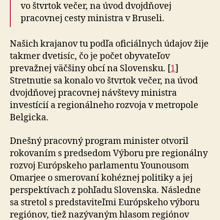
vo štvrtok večer, na úvod dvoj­dňovej
pracovnej cesty ministra v Bruseli.
Našich krajanov tu podľa oficiálnych údajov žije
takmer dve­tisíc, čo je počet oby­va­te­ľov
prevažnej väčšiny obcí na Slo­ven­sku. [
1
]
Stretnutie sa konalo vo štvrtok večer, na úvod
dvoj­dňovej pracovnej návštevy ministra
investícií a re­gio­nál­neho rozvoja v metro­pole
Belgicka.
Dnešný pracovný program minister otvoril
rokovaním s pred­se­dom Výboru pre re­gio­nál­ny
rozvoj Európskeho par­la­men­tu Younousom
Omarjee o sme­ro­vaní kohéznej politiky a jej
perspektívach z pohľadu Slovenska. Následne
sa stretol s pred­sta­vi­teľmi Európskeho výboru
regiónov, tiež nazývaným hlasom regiónov