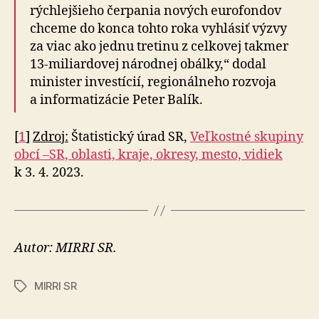
rýchlejšieho čerpania nových euro­fondov
chceme do konca tohto roka vyhlásiť výzvy
za viac ako jednu tretinu z celkovej takmer
13-mi­liar­dovej národnej obálky,“ dodal
minister investícií, re­gio­nál­neho rozvoja
a in­for­ma­ti­zácie Peter Balík.
[
1
]
Zdroj:
Štatistický úrad SR,
Veľkostné skupiny
obcí –­SR, oblasti, kraje, okresy, mesto, vidiek
k 3. 4. 2023.
Autor: MIRRI SR.
MIRRI SR
Značky