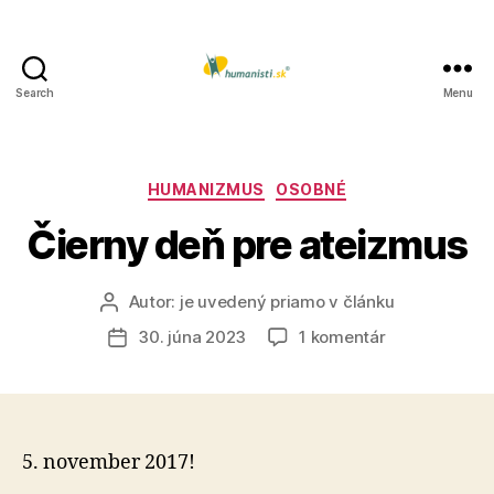
Search
Menu
Humanisti.sk
Kategórie
HUMANIZMUS
OSOBNÉ
Čierny deň pre ateizmus
Autor:
je uvedený priamo v článku
Autor
článku
na
30. júna 2023
1 komentár
Dátum
Čierny
článku
deň
pre
ateizmus
5. november 2017!