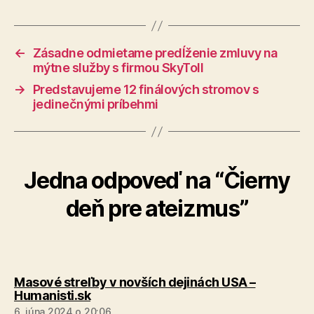
←
Zásadne odmietame predĺženie zmluvy na
mýtne služby s firmou SkyToll
→
Predstavujeme 12 finálových stromov s
jedinečnými príbehmi
Jedna odpoveď na “Čierny
deň pre ateizmus”
Masové streľby v novších dejinách USA –
hovorí:
Humanisti.sk
6. júna 2024 o 20:06