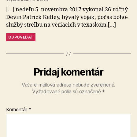
[…] nedeľu 5. novembra 2017 vykonal 26-ročný
Devin Patrick Kelley, bývalý vojak, počas bo­ho­
služ­by streľ­bu na ve­ria­cich v te­xas­kom […]
ODPOVEDAŤ
Pridaj komentár
Vaša e-mailová adresa nebude zverejnená.
Vyžadované polia sú označené
*
Komentár
*