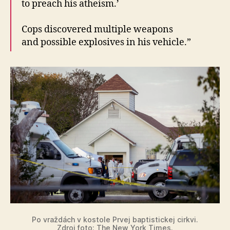
to preach his atheism.’
Cops discovered multiple weapons
and possible explosives in his vehicle.”
Po vraždách v kostole Prvej baptistickej cirkvi.
Zdroj foto:
The New York Times
.