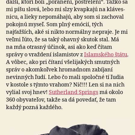
ďalší, ktorí boli „poranení, postrelení“. Ťažko sa
mi píšu slová, lebo mi slzy kvapkajú na klá­ves­
nicu, a lieky ne­po­má­ha­jú, aby som si zachoval
pokojnú myseľ. Som plný emócií, tých
najťažších, aké si nikto normálny nepraje. Je mi
veľmi ľúto, že sa taký ohavný skutok stal. Má
na mňa otrasný účinok, asi ako keď čítam
správy o vraž­de­ní isla­mistov z
Islam­ského štátu
.
A vôbec, ako pri čí­ta­ní vše­li­ja­kých smutných
správ o akom­koľ­vek hromadnom zabíjaní
nevinných ľudí. Lebo čo mali spoločné tí ľudia
v kostole s týmto vrahom? Nič!!! Len si na nich
vylial svoj hnev!
Sutherland Springs
má okolo
360 oby­va­te­ľov, takže sa dá povedať, že tam
každý pozná každého.