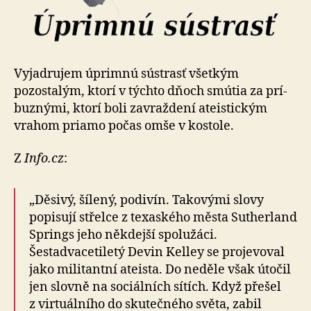
Vyjadrujem úprimnú sústrasť všetkým
pozostalým, ktorí v týchto dňoch smútia za prí­
buz­nými, ktorí boli zavraždení ateistickým
vrahom priamo počas omše v kostole.
Z
Info.cz
:
„Děsivý, šílený, podivín. Takovými slovy
popisují střelce z texaského města Sutherland
Springs jeho někdejší spolužáci.
Šestadvacetiletý Devin Kelley se pro­je­vo­val
jako mi­li­tantní ateista. Do neděle však útočil
jen slovně na so­ciál­ních sítích. Když přešel
z virtuálního do sku­teč­ného světa, zabil