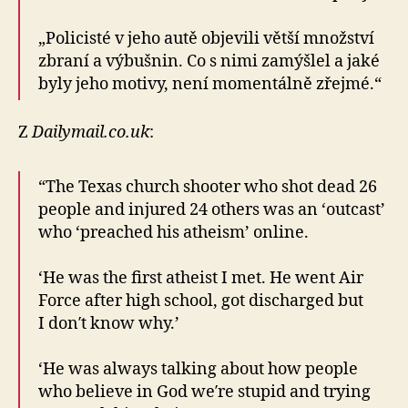
„Policisté v jeho autě objevili větší množství
zbraní a výbušnin. Co s nimi zamýšlel a jaké
byly jeho motivy, není momentálně zřejmé.“
Z
Dailymail.co.uk
:
“The Texas church shooter who shot dead 26
people and injured 24 others was an ‘outcast’
who ‘preached his atheism’ online.
‘He was the first atheist I met. He went Air
Force after high school, got discharged but
I don′t know why.’
‘He was always talking about how people
who believe in God we′re stupid and trying