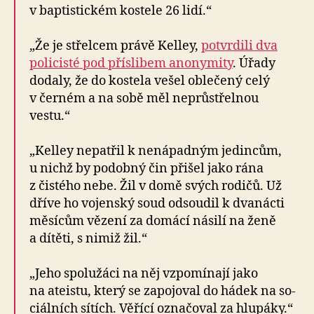
v baptistickém kostele 26 lidí.“
„Že je střelcem právě Kelley,
potvrdili dva
policisté pod přísli­bem anonymity
. Úřady
dodaly, že do kostela vešel oblečený celý
v černém a na sobě měl neprůstřelnou
vestu.“
„Kelley nepatřil k ne­ná­pad­ným jedincům,
u nichž by podobný čin přišel jako rána
z čistého nebe. Žil v domě svých rodičů. Už
dříve ho vojenský soud odsoudil k dva­nácti
měsícům vězení za domácí násilí na ženě
a dítěti, s nimiž žil.“
„Jeho spolu­žáci na něj vzpomínají jako
na ateistu, který se zapojoval do hádek na so­
ciál­ních sítích. Věřící označoval za hlupáky.“