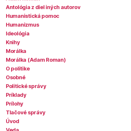
Antológia z diel iných autorov
Humanistická pomoc
Humanizmus
Ideológia
Knihy
Morálka
Morálka (Adam Roman)
O politike
Osobné
Politické správy
Príklady
Prílohy
Tlačové správy
Úvod
Veda