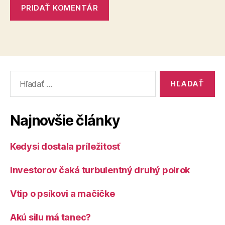
Vyhľadať:
Najnovšie články
Kedysi dostala príležitosť
Investorov čaká turbulentný druhý polrok
Vtip o psíkovi a mačičke
Akú silu má tanec?