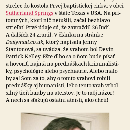
strelec do kos­to­la Prvej bap­tis­tickej cirkvi v obci
Sutherland Springs
v štáte Texas v USA. Na prí­
tom­ných, ktorí nič ne­tu­ši­li, začal bez­hlavo
strieľať. Prvé údaje sú, že zavraž­dil 26 ľudí.
A ďal­ších 24 zranil. V článku na stránke
Dailymail.co.uk
, ktorý na­pí­sa­la Jenny
Stantonová, sa uvádza, že vrahom bol Devin
Patrick Kelley. Ešte dlho sa o ňom bude písať
a ho­vo­riť, najmä na pred­náš­kach kri­mi­na­lis­ti­
ky, psy­cho­ló­gie alebo psy­chiatrie. Alebo malo
by sa! Som za to, aby o tomto vrahovi robili
pred­nášky aj humanisti, lebo tento vrah vrhol
silný tieň hanby na ateistov. Je to môj názor!
A nech sa sťažujú ostatní ateisti, ako chcú!