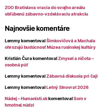
ZOO Bratislava vracia do svojho areálu
obľúbenú zábavno-vzdelávaciu atrakciu
Najnovšie komentáre
Lemmy
komentoval
Šimkovičová a Machala
ohrozujú budúcnosť Múzea rusínskej kultúry
Kristián Čura
komentoval
Zmysel a ničota –
osobná púť
Lemmy
komentoval
Zábavná diskusia pri čaji
Lemmy
komentoval
Letný Slnovrat 2026
Nádej – Humanisti.sk
komentoval
Som v
hmotnej núdzi