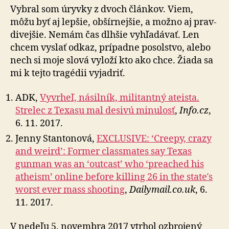
Vybral som úryvky z dvoch článkov. Viem,
môžu byť aj lepšie, ob­šír­nej­šie, a možno aj prav­
di­vej­šie. Nemám čas dlhšie vy­hľa­dá­vať. Len
chcem vyslať odkaz, prí­pad­ne po­sol­stvo, alebo
nech si moje slová vyloží kto ako chce. Žiada sa
mi k tejto tra­gé­dii vyjadriť.
ADK,
Vyvrheľ, násilník, militantný ateista.
Strelec z Texasu mal desivú minulosť
,
Info.cz
,
6. 11. 2017.
Jenny Stantonová,
EXCLUSIVE: ‘Creepy, crazy
and weird’: Former class­mates say Texas
gunman was an ‘outcast’ who ‘preached his
atheism’ online before killing 26 in the state′s
worst ever mass shooting
,
Dailymail.co.uk
, 6.
11. 2017.
V nedeľu 5. novembra 2017 vtrhol ozbrojený