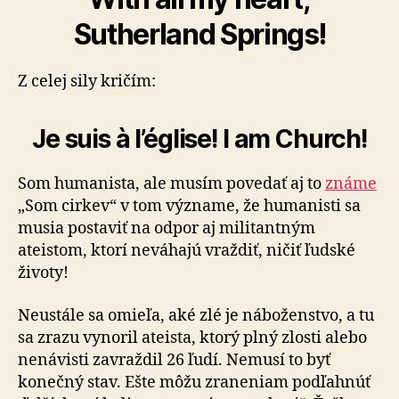
Sutherland Springs!
Z celej sily kričím:
Je suis à l’église! I am Church!
Som humanista, ale musím povedať aj to
známe
„Som cirkev“ v tom význame, že hu­ma­nis­ti sa
musia posta­viť na odpor aj mi­li­tantným
ateistom, ktorí neváhajú vraždiť, ničiť ľudské
životy!
Neustále sa omieľa, aké zlé je náboženstvo, a tu
sa zrazu vynoril ateista, ktorý plný zlosti alebo
nenávisti zavraždil 26 ľudí. Nemusí to byť
konečný stav. Ešte môžu zraneniam podľahnúť