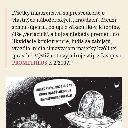
„Všetky náboženstvá sú presvedčené o
vlastných náboženských ‚pravdách‘. Medzi
sebou súperia, bojujú o zákazníkov, klientov,
čiže ‚veriacich‘, a boj sa niekedy premení do
likvidácie konkurencie, ľudia sa zabíjajú,
vraždia, ničia si navzájom majetky kvôli tej
‚pravde‘. Výstižne to vyjadruje vtip z časopisu
PROMETHEUS
č. 2/2007.“