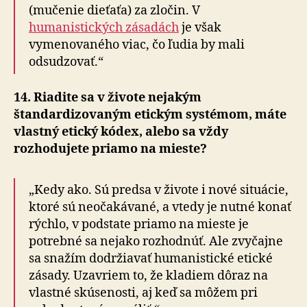
(mučenie dieťaťa) za zločin. V
humanistických zásadách
je však
vymenovaného viac, čo ľudia by mali
odsudzovať.“
14. Riadite sa v živote nejakým
štandardizovaným etickým systémom, máte
vlastný etický kódex, alebo sa vždy
rozhodujete priamo na mieste?
„Kedy ako. Sú predsa v živote i nové situácie,
ktoré sú neočakávané, a vtedy je nutné konať
rýchlo, v podstate priamo na mieste je
potrebné sa nejako rozhodnúť. Ale zvyčajne
sa snažím dodržiavať humanistické etické
zásady. Uzavriem to, že kladiem dôraz na
vlastné skúsenosti, aj keď sa môžem pri