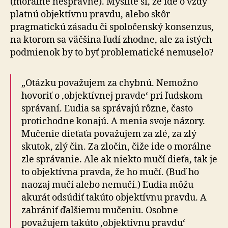
(morálne nesprávne). Myslíte si, že ide o vždy
platnú objektívnu pravdu, alebo skôr
pragmatickú zásadu či spoločenský konsenzus,
na ktorom sa väčšina ľudí zhodne, ale za istých
podmienok by to byť problematické nemuselo?
„Otázku považujem za chybnú. Nemožno
hovoriť o ‚objektívnej pravde‘ pri ľudskom
správaní. Ľudia sa správajú rôzne, často
protichodne konajú. A menia svoje názory.
Mučenie dieťaťa považujem za zlé, za zlý
skutok, zlý čin. Za zločin, čiže ide o morálne
zle správanie. Ale ak niekto mučí dieťa, tak je
to objektívna pravda, že ho mučí. (Buď ho
naozaj mučí alebo nemučí.) Ľudia môžu
akurát odsúdiť takúto objektívnu pravdu. A
zabrániť ďalšiemu mučeniu. Osobne
považujem takúto ‚objektívnu pravdu‘