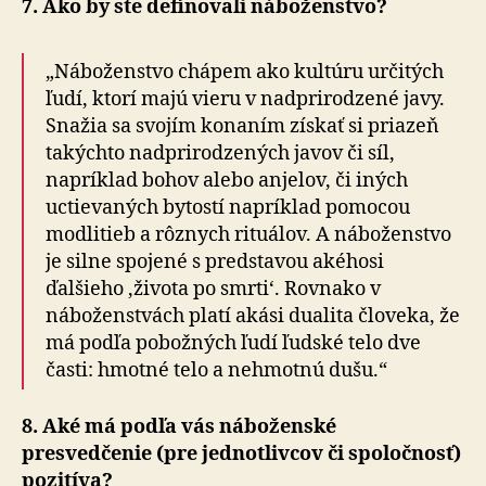
7. Ako by ste definovali náboženstvo?
„Náboženstvo chápem ako kultúru určitých
ľudí, ktorí majú vieru v nadprirodzené javy.
Snažia sa svojím konaním získať si priazeň
takýchto nadprirodzených javov či síl,
napríklad bohov alebo anjelov, či iných
uctievaných bytostí napríklad pomocou
modlitieb a rôznych rituálov. A náboženstvo
je silne spojené s predstavou akéhosi
ďalšieho ‚života po smrti‘. Rovnako v
náboženstvách platí akási dualita človeka, že
má podľa pobožných ľudí ľudské telo dve
časti: hmotné telo a nehmotnú dušu.“
8. Aké má podľa vás náboženské
presvedčenie (pre jednotlivcov či spoločnosť)
pozitíva?