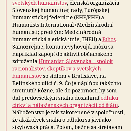
svetských humanistov
, členská organizácia
Slovenskej humanitnej rady, Európskej
humanistickej federácie (EHF/FHE) a
Humanists International (Medzinárodní
humanisti; predtým: Medzinárodná
humanistická a etická únie, IHEU) a
Ethos
.
Samozrejme, komu nevyhovujú, môžu sa
napríklad zapojiť do aktivít občianskeho
združenia
Humanisti Slovenska – spolok
racionalistov, skeptikov a svetských
humanistov
so sídlom v Bratislave, na
Belinského ulici č. 9. Čo je náplňou takýchto
stretnutí? Rôzne, ale do pozornosti by som
dal predovšetkým snahu dosiahnuť
odluku
cirkví a náboženských organizácií od štátu
.
Náboženstvo je tak zakorenené v spoločnosti,
že akákoľvek snaha o odluku sa javí ako
sizyfovská práca. Potom, bežne sa stretávam