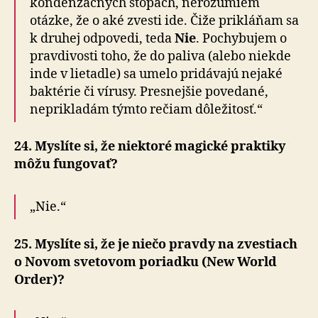
kondenzačných stopách, nerozumiem
otázke, že o aké zvesti ide. Čiže prikláňam sa
k druhej odpovedi, teda
Nie
. Pochybujem o
pravdivosti toho, že do paliva (alebo niekde
inde v lietadle) sa umelo pridávajú nejaké
baktérie či vírusy. Presnejšie povedané,
neprikladám týmto rečiam dôležitosť.“
24. Myslíte si, že niektoré magické praktiky
môžu fungovať?
„Nie.“
25. Myslíte si, že je niečo pravdy na zvestiach
o Novom svetovom poriadku (New World
Order)?