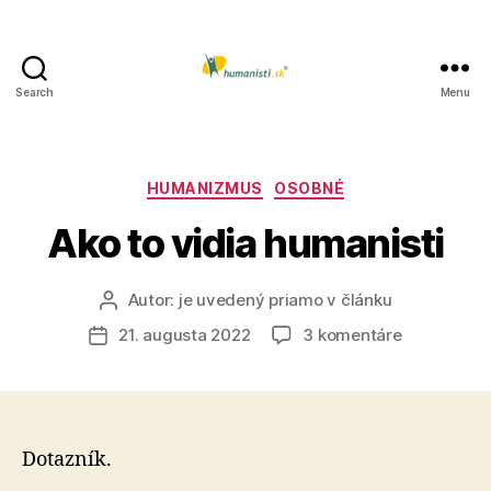
Search
Menu
Humanisti.sk
Kategórie
HUMANIZMUS
OSOBNÉ
Ako to vidia humanisti
Autor:
je uvedený priamo v článku
Autor
článku
na
21. augusta 2022
3 komentáre
Dátum
Ako
článku
to
vidia
humanisti
Dotazník.