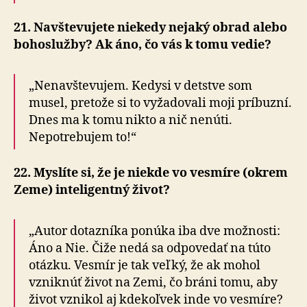
21. Navštevujete niekedy nejaký obrad alebo
bohoslužby? Ak áno, čo vás k tomu vedie?
„Nenavštevujem. Kedysi v detstve som
musel, pretože si to vyžadovali moji príbuzní.
Dnes ma k tomu nikto a nič nenúti.
Nepotrebujem to!“
22. Myslíte si, že je niekde vo vesmíre (okrem
Zeme) inteligentný život?
„Autor dotazníka ponúka iba dve možnosti:
Áno a Nie. Čiže nedá sa odpovedať na túto
otázku. Vesmír je tak veľký, že ak mohol
vzniknúť život na Zemi, čo bráni tomu, aby
život vznikol aj kdekoľvek inde vo vesmíre?