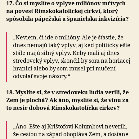
17. Čo si myslíte o vplyve miliónov mŕtvych
na povesť Rímskokatolíckej cirkvi, ktorý
spôsobila pápežská a španielska inkvizícia?
„Neviem, či ide o milióny. Ale je šťastie, že
dnes nemajú taký vplyv, aj keď politicky ešte
stále majú silný vplyv. Keby mali aj dnes
stredoveký vplyv, skončil by som na horiacej
hranici alebo by som musel pri mučení
odvolať svoje názory.“
18. Myslíte si, že v stredoveku ľudia verili, že
Zem je plochá? Ak áno, myslíte si, že vinu za
to nesie dobová Rímskokatolícka cirkev?
„Áno. Ešte aj Krištofovi Kolumbovi neverili,
že cestou na západ obopláva Zem, a dostane