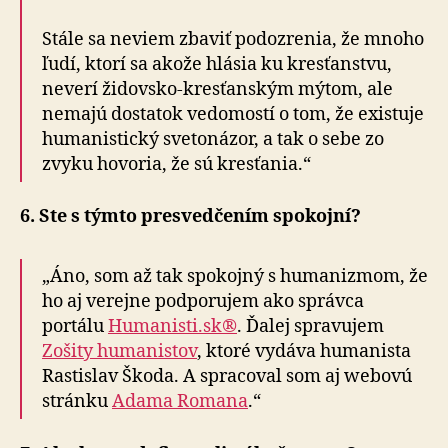
Stále sa neviem zbaviť podozrenia, že mnoho
ľudí, ktorí sa akože hlásia ku kresťanstvu,
neverí židovsko-kresťanským mýtom, ale
nemajú dostatok vedomostí o tom, že existuje
humanistický svetonázor, a tak o sebe zo
zvyku hovoria, že sú kresťania.“
6. Ste s týmto presvedčením spokojní?
„Áno, som až tak spokojný s humanizmom, že
ho aj verejne podporujem ako správca
portálu
Humanisti.sk®
. Ďalej spravujem
Zošity humanistov
, ktoré vydáva humanista
Rastislav Škoda. A spracoval som aj webovú
stránku
Adama Romana
.“