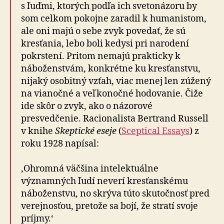
s ľuďmi, ktorých podľa ich svetonázoru by
som celkom pokojne zaradil k humanistom,
ale oni majú o sebe zvyk povedať, že sú
kresťania, lebo boli kedysi pri narodení
pokrstení. Pritom nemajú prakticky k
náboženstvám, konkrétne ku kresťanstvu,
nijaký osobitný vzťah, viac menej len zúžený
na vianočné a veľkonočné hodovanie. Čiže
ide skôr o zvyk, ako o názorové
presvedčenie. Racionalista Bertrand Russell
v knihe
Skeptické eseje
(
Sceptical Essays
) z
roku 1928 napísal:
‚Ohromná väčšina intelektuálne
významných ľudí neverí kresťanskému
náboženstvu, no skrýva túto skutočnosť pred
verejnosťou, pretože sa bojí, že stratí svoje
príjmy.‘