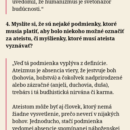
uvedomil, že humanizmus je svetonázor
budúcnosti.“
4. Myslíte si, že sú nejaké podmienky, ktoré
musia platiť, aby bolo niekoho možné označiť
za ateistu, či myšlienky, ktoré musí ateista
vyznávať?
„Veď tá podmienka vyplýva z definície.
Ateizmus je absencia viery, že jestvuje boh
(bohovia, božstvá) a čokoľvek nadprirodzené
alebo zázračné (anjeli, duchovia, duša),
trebárs i tá budhistická nirvána či karma.
Ateistom môže byť aj človek, ktorý nemá
žiadne vysvetlenie, prečo neverí v nijakých
bohov. Jednoducho, stačí podmienka
vedomej absencie spomínanej náboženskej