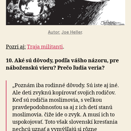
Autor:
Joe Heller
.
Pozri aj:
Traja militanti
.
10. Aké sú dôvody, podľa vášho názoru, pre
náboženskú vieru? Prečo ľudia veria?
„Poznám iba rodinné dôvody. Sú iste aj iné.
Ale deti zvyknú kopírovať svojich rodičov.
Keď sú rodičia moslimovia, s veľkou
pravdepodobnosťou sa aj z ich detí stanú
moslimovia. čiže ide o zvyk. A musí ich to
uspokojovať. Toto však slovenskí kresťania
nechcú uznať a vymýšľajú si rôzne