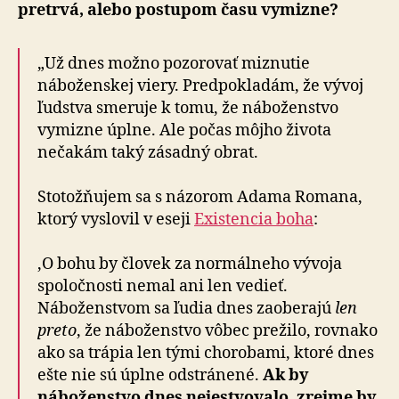
pretrvá, alebo postupom času vymizne?
„Už dnes možno pozorovať miznutie
náboženskej viery. Predpokladám, že vývoj
ľudstva smeruje k tomu, že náboženstvo
vymizne úplne. Ale počas môjho života
nečakám taký zásadný obrat.
Stotožňujem sa s názorom Adama Romana,
ktorý vyslovil v eseji
Existencia boha
:
‚O bohu by človek za normálneho vývoja
spoločnosti nemal ani len vedieť.
Náboženstvom sa ľudia dnes zaoberajú
len
preto
, že náboženstvo vôbec prežilo, rovnako
ako sa trápia len tými chorobami, ktoré dnes
ešte nie sú úplne odstránené.
Ak by
náboženstvo dnes nejestvovalo, zrejme by