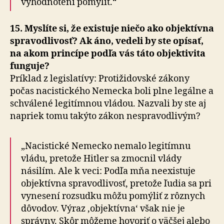
vyhodnotení pomýliť.“
15. Myslíte si, že existuje niečo ako objektívna
spravodlivosť? Ak áno, vedeli by ste opísať,
na akom princípe podľa vás táto objektivita
funguje?
Príklad z legislatívy: Protižidovské zákony
počas nacistického Nemecka boli plne legálne a
schválené legitímnou vládou. Nazvali by ste aj
napriek tomu takýto zákon nespravodlivým?
„Nacistické Nemecko nemalo legitímnu
vládu, pretože Hitler sa zmocnil vlády
násilím. Ale k veci: Podľa mňa neexistuje
objektívna spravodlivosť, pretože ľudia sa pri
vynesení rozsudku môžu pomýliť z rôznych
dôvodov. Výraz ‚objektívna‘ však nie je
správny. Skôr môžeme hovoriť o väčšej alebo