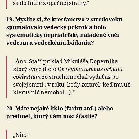
sa do Indie z opačnej strany.“
19. Myslíte si, že kresťanstvo v stredoveku
spomaľovalo vedecký pokrok a bolo
systematicky nepriateľsky naladené voči
vedcom a vedeckému bádaniu?
„Áno. Stačí príklad Mikuláša Kopernika,
ktorý svoje dielo
De revolutionibus orbium
coelestium
zo strachu nechal vydať až po
svojej smrti ( v roku, kedy zomrel; keď mu už
klérus nič nemohol…).“
20. Máte nejaké číslo (farbu atď.) alebo
predmet, ktorý vám nosí šťastie?
„Nie.“