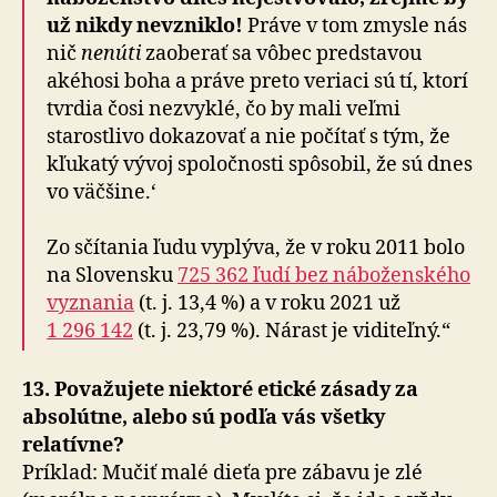
už nikdy nevzniklo!
Práve v tom zmysle nás
nič
nenúti
zaoberať sa vôbec predstavou
akéhosi boha a práve preto veriaci sú tí, ktorí
tvrdia čosi nezvyklé, čo by mali veľmi
starostlivo dokazovať a nie počítať s tým, že
kľukatý vývoj spoločnosti spôsobil, že sú dnes
vo väčšine.‘
Zo sčítania ľudu vyplýva, že v roku 2011 bolo
na Slovensku
725 362 ľudí bez náboženského
vyznania
(t. j. 13,4 %) a v roku 2021 už
1 296 142
(t. j. 23,79 %). Nárast je viditeľný.“
13. Považujete niektoré etické zásady za
absolútne, alebo sú podľa vás všetky
relatívne?
Príklad: Mučiť malé dieťa pre zábavu je zlé