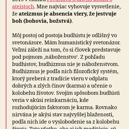
ateistoch
. Mne najviac vyhovuje vysvetlenie,
že
ateizmus je absencia viery, že jestvuje
boh (bohovia, božstvá)
.
Môj postoj od postoja budhistu je odlišný vo
svetonázore. Mám humanistický svetonázor.
Veľmi záleží na tom, čo si človek predstavuje
pod pojmom ‚náboženstvo‘. Z pohľadu
budhistov, budhizmus nie je náboženstvom.
Budhizmus je podľa nich filozofický systém,
ktorý preberá z tradície vieru v odplatu
dobrých a zlých činov (karma) a učenie o
kolobehu životov. Svojím spôsobom budhisti
veria v akúsi reinkarnáciu, kde
rozhodujúcim faktorom je karma. Rovnako
nirvána je akýsi stav najvyššej blaženosti,
podľa nich ide o vyslobodenie sa z kolobehu