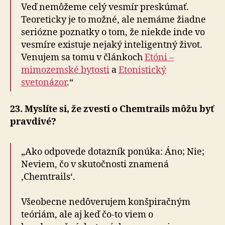
Veď nemôžeme celý vesmír preskúmať.
Teoreticky je to možné, ale nemáme žiadne
seriózne poznatky o tom, že niekde inde vo
vesmíre existuje nejaký inteligentný život.
Venujem sa tomu v článkoch
Etóni –
mimozemské bytosti
a
Etonistický
svetonázor
.“
23. Myslíte si, že zvesti o Chemtrails môžu byť
pravdivé?
„Ako odpovede dotazník ponúka: Áno; Nie;
Neviem, čo v skutočnosti znamená
‚Chemtrails‘.
Všeobecne nedôverujem konšpiračným
teóriám, ale aj keď čo-to viem o