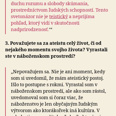
duchu rozumu a slobody skúmania,
prostredníctvom ľudských schopností. Tento
svetonázor nie je
teistický
a neprijíma
pohľad, ktorý vidí v skutočnosti
nadprirodzenosť.
‘“
3. Považujete sa za ateistu celý život, či od
nejakého momentu svojho života? Vyrastali
ste v náboženskom prostredí?
„Nepovažujem sa. Nie je ani moment, kedy
som si uvedomil, že mám ateistický postoj.
Išlo to postupne s rokmi. Vyrastal som v
náboženskom prostredí, ale ako som rástol,
uvedomoval som si čoraz viac, že
náboženstvo je len obyčajným ľudským
výtvorom ako ktorákoľvek iná kultúra. V