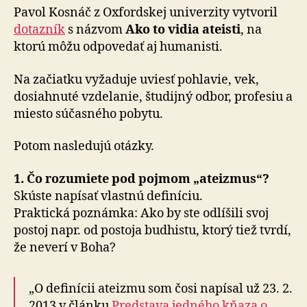
Pavol Kosnáč z Oxfordskej univerzity vytvoril
dotazník
s názvom
Ako to vidia ateisti
, na
ktorú môžu odpovedať aj humanisti.
Na začiatku vyžaduje uviesť pohlavie, vek,
dosiahnuté vzdelanie, študijný odbor, profesiu a
miesto súčasného pobytu.
Potom nasledujú otázky.
1. Čo rozumiete pod pojmom „ateizmus“?
Skúste napísať vlastnú definíciu.
Praktická poznámka: Ako by ste odlíšili svoj
postoj napr. od postoja budhistu, ktorý tiež tvrdí,
že neverí v Boha?
„O definícii ateizmu som čosi napísal už 23. 2.
2013 v článku
Predstava jedného kňaza o