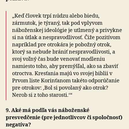
„Keď človek trpí núdzu alebo biedu,
zármutok, je týraný, tak pod vplyvom
náboženskej ideológie je utlmený a privykne
si na útlak a nespravodlivosť. Čiže pozitívom
napríklad pre otrokára je pobožný otrok,
ktorý sa nebude brániť nespravodlivosti, a
svoj voľný čas bude venovať modleniu
namiesto toho, aby premýšľal, ako sa zbaviť
otroctva. Kresťania majú vo svojej biblii v
Prvom liste Korinťanom takéto odporúčanie
pre otrokov: ‚Bol si povolaný ako otrok?
Nerob si z toho starosti.‘“
9. Aké má podľa vás náboženské
presvedčenie (pre jednotlivcov či spoločnosť)
negatíva?