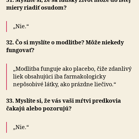
31. Myslíte si, že sa ľudský život môže do istej
miery riadiť osudom?
„Nie.“
32. Čo si myslíte o modlitbe? Môže niekedy
fungovať?
„Modlitba funguje ako placebo, čiže zdanlivý
liek obsahujúci iba farmakologicky
nepôsobivé látky, ako prázdne liečivo.“
33. Myslíte si, že vás vaši mŕtvi predkovia
čakajú alebo pozorujú?
„Nie.“