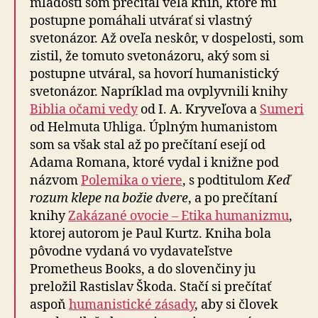
mladosti som prečítal veľa kníh, ktoré mi
postupne pomáhali utvárať si vlastný
svetonázor. Až oveľa neskôr, v dospelosti, som
zistil, že tomuto svetonázoru, aký som si
postupne utváral, sa hovorí humanistický
svetonázor. Napríklad ma ovplyvnili knihy
Biblia očami vedy
od I. A. Kryveľova a
Sumeri
od Helmuta Uhliga. Úplným humanistom
som sa však stal až po prečítaní esejí od
Adama Romana, ktoré vydal i knižne pod
názvom
Polemika o viere
, s podtitulom
Keď
rozum klepe na božie dvere
, a po prečítaní
knihy
Zakázané ovocie – Etika humanizmu
,
ktorej autorom je Paul Kurtz. Kniha bola
pôvodne vydaná vo vydavateľstve
Prometheus Books, a do slovenčiny ju
preložil Rastislav Škoda. Stačí si prečítať
aspoň
humanistické zásady
, aby si človek