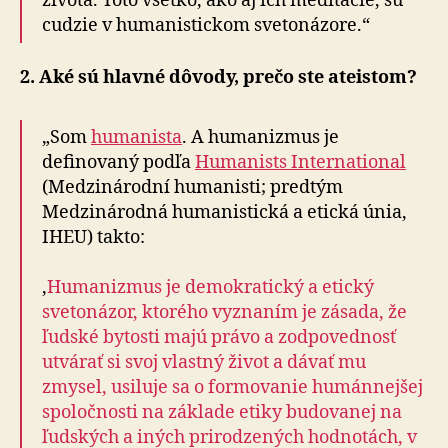
života. Toto všetko, ako aj ich meditácie, sú
cudzie v humanistickom svetonázore.“
2. Aké sú hlavné dôvody, prečo ste ateistom?
„Som
humanista
. A humanizmus je
definovaný podľa
Humanists International
(Medzinárodní humanisti; predtým
Medzinárodná humanistická a etická únia,
IHEU) takto:
‚
Humanizmus je demokratický a etický
svetonázor, ktorého vyznaním je zásada, že
ľudské bytosti majú právo a zodpovednosť
utvárať si svoj vlastný život a dávať mu
zmysel, usiluje sa o formovanie humánnejšej
spoločnosti na základe etiky budovanej na
ľudských a iných prirodzených hodnotách, v