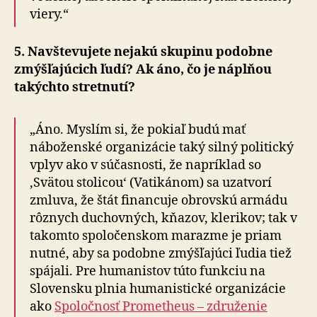
viery.“
5. Navštevujete nejakú skupinu podobne
zmýšľajúcich ľudí? Ak áno, čo je náplňou
takýchto stretnutí?
„Áno. Myslím si, že pokiaľ budú mať
náboženské organizácie taký silný politický
vplyv ako v súčasnosti, že napríklad so
‚Svätou stolicou‘ (Vatikánom) sa uzatvorí
zmluva, že štát financuje obrovskú armádu
rôznych duchovných, kňazov, klerikov; tak v
takomto spoločenskom marazme je priam
nutné, aby sa podobne zmýšľajúci ľudia tiež
spájali. Pre humanistov túto funkciu na
Slovensku plnia humanistické organizácie
ako
Spoločnosť Prometheus – združenie