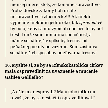
menšej miere istoty, že konáme spravodlivo.
Protižidovské zákony boli určite
nespravodlivé a zločinecké!!! Ak niekto
vypichne niekomu jedno oko, tak
spravodlivé
by bolo, keby sa mu vypichli obe oči, to by bol
trest. Lenže sme humánna spoločnosť, a
máme sociálnejšie spôsoby trestov, od
peňažnej pokuty po väzenie. Som zástanca
sociálnejších spôsobov udeľovania trestov.“
16. Myslíte si, že by sa Rímskokatolícka cirkev
mala ospravedlniť za uväznenie a mučenie
Galilea Galileiho?
„A ešte tak nespravili? Majú toho toľko na
rováši, že by sa nestačili ospravedlňovať.“